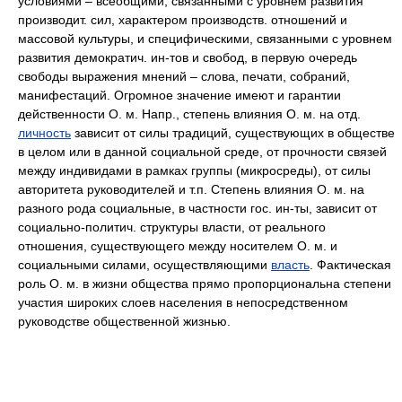
условиями – всеобщими, связанными с уровнем развития
производит. сил, характером производств. отношений и
массовой культуры, и специфическими, связанными с уровнем
развития демократич. ин-тов и свобод, в первую очередь
свободы выражения мнений – слова, печати, собраний,
манифестаций. Огромное значение имеют и гарантии
действенности О. м. Напр., степень влияния О. м. на отд.
личность
зависит от силы традиций, существующих в обществе
в целом или в данной социальной среде, от прочности связей
между индивидами в рамках группы (микросреды), от силы
авторитета руководителей и т.п. Степень влияния О. м. на
разного рода социальные, в частности гос. ин-ты, зависит от
социально-политич. структуры власти, от реального
отношения, существующего между носителем О. м. и
социальными силами, осуществляющими
власть
. Фактическая
роль О. м. в жизни общества прямо пропорциональна степени
участия широких слоев населения в непосредственном
руководстве общественной жизнью.