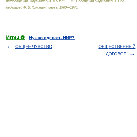
Философская Энциклопедия. В 5-х т. — М.: Советская энциклопедия
.
Под
редакцией Ф. В. Константинова
.
1960—1970
.
.
Игры ⚽
Нужно сделать НИР?
ОБЩЕЕ ЧУВСТВО
ОБЩЕСТВЕННЫЙ
ДОГОВОР