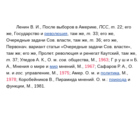
Ленин В. И., После выборов в Америке,
ПСС
,
т.
22; его
же, Государство и
революция
, там же,
т.
33; его же,
Очередные задачи Сов. власти, там же,
т.
36; его же,
Первонач. вариант статьи «Очередные задачи Сов. власти»,
там же; его же, Пролет. революция и ренегат Каутский, там же,
т.
37; Уледов А. К., О. м.
сов.
общества, М.,
1963
; Г p у ш и н Б.
А., Мнения о мире и
мир
мнений, М.,
1967
; Сафаров Р. А., О.
м. и
гос.
управление, М.,
1975
; Амер. О. м. и
политика
, М.,
1978
; Коробейников В., Пирамида мнений. О. м.:
природа
и
функции, М., 1981.