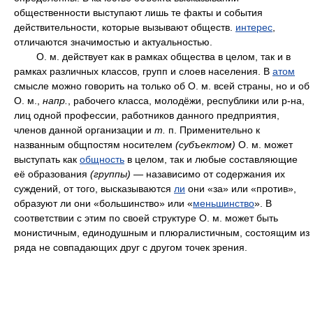
общественности выступают лишь те факты и события
действительности, которые вызывают обществ.
интерес
,
отличаются значимостью и актуальностью.
О. м. действует как в рамках общества в целом, так и в
рамках различных классов, групп и слоев населения. В
атом
смысле можно говорить на только об О. м. всей страны, но и об
О. м.,
напр.
, рабочего класса, молодёжи, республики или р-на,
лиц одной профессии, работников данного предприятия,
членов данной организации и
т.
п. Применительно к
названным общпостям носителем
(субъектом)
О. м. может
выступать как
общность
в целом, так и любые составляющие
её образования
(группы)
— назависимо от содержания их
суждений, от того, высказываются
ли
они «за» или «против»,
образуют ли они «большинство» или «
меньшинство
». В
соответствии с этим по своей структуре О. м. может быть
монистичным, единодушным и плюралистичным, состоящим из
ряда не совпадающих друг с другом точек зрения.