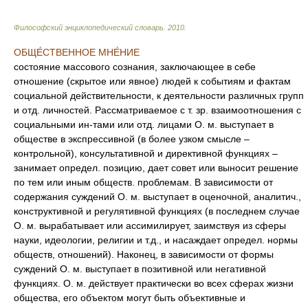
Философский энциклопедический словарь
.
2010
.
ОБЩЕ́СТВЕННОЕ МНЕ́НИЕ
состояние массового сознания, заключающее в себе
отношение (скрытое или явное) людей к событиям и фактам
социальной действительности, к деятельности различных групп
и отд. личностей. Рассматриваемое с т. зр. взаимоотношения с
социальными ин-тами или отд. лицами О. м. выступает в
обществе в экспрессивной (в более узком смысле –
контрольной), консультативной и директивной функциях –
занимает определ. позицию, дает совет или выносит решение
по тем или иным обществ. проблемам. В зависимости от
содержания суждений О. м. выступает в оценочной, аналитич.,
конструктивной и регулятивной функциях (в последнем случае
О. м. вырабатывает или ассимилирует, заимствуя из сферы
науки, идеологии, религии и т.д., и насаждает определ. нормы
обществ, отношений). Наконец, в зависимости от формы
суждений О. м. выступает в позитивной или негативной
функциях. О. м. действует практически во всех сферах жизни
общества, его объектом могут быть объективные и