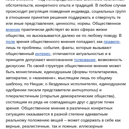
обстоятельств, конкретного опыта и традиций. В любом случае
происходит регуляция поведения индивида, социальных групп
в отношении принятия решения поддержать и отвергнуть те
или иные представления,
ценности,
нормы. Общественное
мнение
практически действует во всех сферах жизни
общества, но высказывается далеко не по любому поводу. В
поле
зрения общественного мнения попадают, как
правило
,
лишь те проблемы, события, факты, которые вызывают
общественный
интерес
, отличаются актуальностью и в
принципе допускают многозначное
толкование
, возможность
дискуссии. По своей структуре общественное мнение может
быть монистичным, единодушным (формы тоталитаризма,
автократии; о «манекене», мыслящем лишь по общему
шаблону, по Ницше; о бездумных исполнителях, единодушном
одобрении писали представители
антиутопии)
и
плюралистичным (открытые демократические общества),
состоящим из ряда не совпадающих друг с другом точек
зрения. Общественное мнение в различных конкретных
ситуациях оказывается в разной степени адекватным
реальному положению вещей – может содержать в себе как
верные, реалистичные, так и ложные, иллюзорные