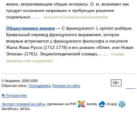
жизни, затрагивающим общие интересы. О. м. возникает как
продукт осознания назревших и требующих решения
социальных… …
Большая психологическая энциклопедия
Общественное мнение
— С французского: L opinion publique.
Буквальный перевод французского выражения, которое
впервые встречается у французского философа и писателя
Жапа Жака Руссо (1712 1778) в его романе «Юлия, или Новая
Элоиза» (1761). Энциклопедический словарь… …
Словарь
крылатых слов и выражений
© Академик, 2000-2026
18+
Обратная связь:
Техподдержка
,
Реклама на сайте
👣 Путешествия
Экспорт словарей на сайты
, сделанные на PHP,
Joomla,
Drupal,
WordPress, MODx.