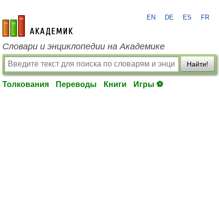
EN
DE
ES
FR
academic.ru
Словари и энциклопедии на Академике
Найти!
Толкования
Переводы
Книги
Игры ⚽