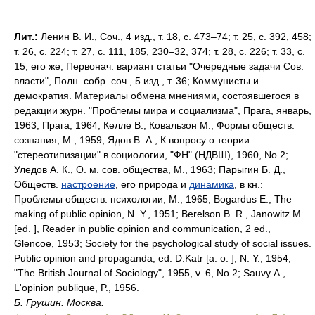
Лит.:
Ленин В. И., Соч., 4 изд., т. 18, с. 473–74; т. 25, с. 392, 458;
т. 26, с. 224; т. 27, с. 111, 185, 230–32, 374; т. 28, с. 226; т. 33, с.
15; его же, Первонач. вариант статьи "Очередные задачи Сов.
власти", Полн. собр. соч., 5 изд., т. 36; Коммунисты и
демократия. Материалы обмена мнениями, состоявшегося в
редакции журн. "Проблемы мира и социализма", Прага, январь,
1963, Прага, 1964; Келле В., Ковальзон М., Формы обществ.
сознания, М., 1959; Ядов В. Α., К вопросу о теории
"стереотипизации" в социологии, "ФН" (НДВШ), 1960, No 2;
Уледов А. К., О. м. сов. общества, М., 1963; Парыгин Б. Д.,
Обществ.
настроение
, его природа и
динамика
, в кн.:
Проблемы обществ. психологии, М., 1965; Bogardus E., The
making of public opinion, N. Y., 1951; Вerelson B. R., Janowitz M.
[ed. ], Reader in public opinion and communication, 2 ed.,
Glencoe, 1953; Society for the psychological study of social issues.
Public opinion and propaganda, ed. D.Katr [a. o. ], N. Y., 1954;
"The British Journal of Sociology", 1955, v. 6, No 2; Sauvy Α.,
L'opinion publique, P., 1956.
Б. Грушин. Москва.