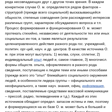
ряда несовпадающих друг с другом точек зрения. В каждом
конкретном случае О. м. определяется рядом факторов –
структурой (прежде всего социальной) высказывающейся
общности, степенью совпадения (или расхождения) интересов
различных групп, характером обсуждаемого вопроса и т.п.
Процесс формирования и функционирования О. м. может
протекать стихийно, независимо от деятельности тех или иных
социальных ин-тов, а также являться результатом
целенаправленного действия разного рода гос. учреждений,
политич. орг-ций, науч. и др. центров. В качестве источника О.
м. при этом могут выступать: 1) молва, слухи, сплетни; 2)
индивидуальный
опыт
людей и, самое главное, 3) многочисл.
формы обществ. опыта, оформляемого в разного рода
сведения, поступающие к людям теми или иными способами
(прежде всего это "опыт" ближайшего социального окружения
людей, в особенности лидера группы – официального или
неофициального, а также науч. знания, офиц.
информация
,
сведения, поставляемые средствами массовой коммуникации
– прессой, радио, телевидением и т.д.). Каждый из этих
источников обладает определ. запасом истины и лжи, поэтому
и формирующееся на их базе О. м. может быть в большей и