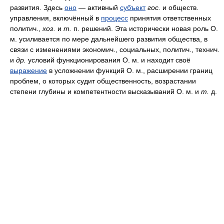
развития. Здесь
оно
— активный
субъект
гос.
и обществ.
управления, включённый в
процесс
принятия ответственных
политич.,
хоз.
и
т.
п. решений. Эта исторически новая роль О.
м. усиливается по мере дальнейшего развития общества, в
связи с изменениями экономич., социальных, политич., технич.
и
др.
условий функционирования О. м. и находит своё
выражение
в усложнении функций О. м., расширении границ
проблем, о которых судит общественность, возрастании
степени глубины и компетентности высказываний О. м. и
т.
д.