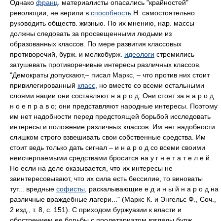
Однако
франц
. материалисты опасались "крайностей"
революции, не верили в
способность
Н. самостоятельно
руководить обществ. жизнью. По их мнению, нар. массы
должны следовать за просвещенными людьми из
образованных классов. По мере развития классовых
противоречий, бурж. и мелкобурж.
идеологи
стремились
затушевать противоречивые интересы различных классов.
"Демократы допускают,– писал Маркс, – что против них стоит
привилегированный
класс
, но вместе со всеми остальными
слоями нации они составляют н а р о д. Они стоят за н а р о д
н о е п р а в о; они представляют народные интересы. Поэтому
им нет надобности перед предстоящей борьбой исследовать
интересы и положение различных классов. Им нет надобности
слишком строго взвешивать свои собственные средства. Им
стоит ведь только дать сигнал – и н а р о д со всеми своими
неисчерпаемыми средствами бросится на у г н е т а т е л е й.
Но если на деле оказывается, что их интересы не
заинтересовывают, что их сила есть бессилие, то виноваты
тут... вредные
софисты
, раскалывающие е д и н ы й н а р о д на
различные враждебные лагери..." (Маркс К. и Энгельс Ф., Соч.,
2 изд., т. 8, с. 151). С приходом буржуазии к власти и
обострением ее борьбы с пролетариатом взгляды бурж.