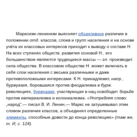
Марксизм-ленинизм выясняет
объективное
различие в
положении
отд.
классов, слоев и групп населения и на основе
учёта их классовых интересов приходит к выводу о составе Н.
На всех ступенях обществ. развития основой Н., его
большинством являются трудящиеся массы —
гл.
производит.
сила общества. В классовом обществе Н. может включать в
себя слои населения с весьма различными и даже
противоположными интересами. К Н. принадлежит,
напр.
,
буржуазия, боровшаяся против феодализма в
бурж.
революциях,
буржуазия
, участвующая в нац.освободит. борьбе
против империализма и колониализма. «Употребляя слово:
„народ",— писал В. И. Ленин,— Маркс не затушевывал этим
словом различия классов, а объединял определенные
элементы
, способные довести до конца революцию»
(там же,
т.
И,
с.
124)
.