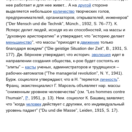
нее работает и для нее живет... А на
другой
стороне
выделяется небольшое
количество
творческих голов,
предпринимателей, организаторов, открывателей, инженеров"
("Der Mensch und die Technik", Münch., 1932, S. 76–77). К.
Ясперс делит людей, исходя из их способностей, на массы и
"духовную аристократию" и утверждает, что "историю делает
меньшинство
", что массы "приходят в
движение
только
благодаря вождям" ("Die geistige Situation der Zeit", В., 1931, S.
177). Дж. Бёрнхем утверждает, что историч.
эволюция
идет в
направлении создания общества, к-рое будет состоять из
"элиты" –
касты
ученых, администраторов и трудящихся –
рабочих-автоматов ("The managerial revolution", N. Y., 1941).
Бурж. социологи утверждают, что в Н. "теряется
личность
".
Франц. экзистенциалист Г. Марсель объявляет нар. массы
"сниженным уровнем человечества" (см. "Les hommes contre
l'humain",
P
., 1951, p. 13). Нем. социолог К. Башвиц заявляет,
что "когда
человек
действует с другими, его индивидуальный
уровень падает" ("Du und die Masse", Leiden, 1915, S. 17).