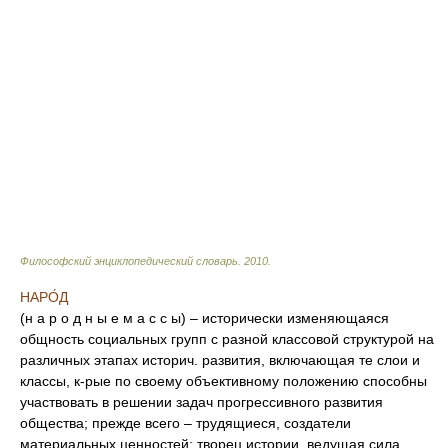
Философский энциклопедический словарь
.
2010
.
НАРО́Д
(н а р о д н ы е м а с с ы) – исторически изменяющаяся
общность социальных групп с разной классовой структурой на
различных этапах историч. развития, включающая те слои и
классы, к-рые по своему объективному положению способны
участвовать в решении задач прогрессивного развития
общества; прежде всего – трудящиеся, создатели
материальных ценностей; творец истории, ведущая сила