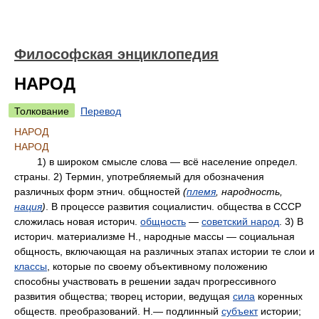
Философская энциклопедия
НАРОД
Толкование
Перевод
НАРОД
НАРОД
1) в широком смысле слова — всё население определ.
страны. 2) Термин, употребляемый для обозначения
различных форм этнич. общностей
(
племя
, народность,
нация
)
. В процессе развития социалистич. общества в СССР
сложилась новая историч.
общность
—
советский народ
. 3) В
историч. материализме Н., народные массы — социальная
общность, включающая на различных этапах истории те слои и
классы
, которые по своему объективному положению
способны участвовать в решении задач прогрессивного
развития общества; творец истории, ведущая
сила
коренных
обществ. преобразований. Н.— подлинный
субъект
истории;