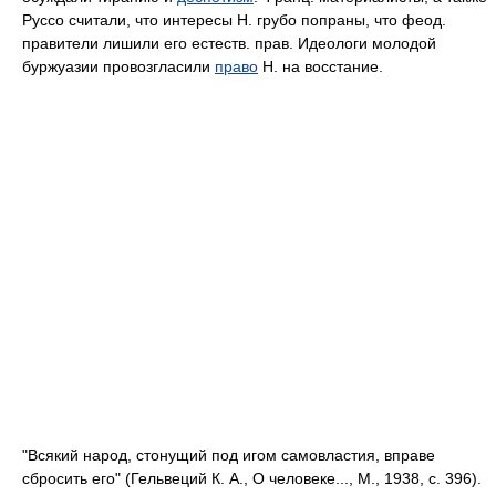
Руссо считали, что интересы Н. грубо попраны, что феод.
правители лишили его естеств. прав. Идеологи молодой
буржуазии провозгласили
право
Н. на восстание.
"Всякий народ, стонущий под игом самовластия, вправе
сбросить его" (Гельвеций К. Α., О человеке..., М., 1938, с. 396).