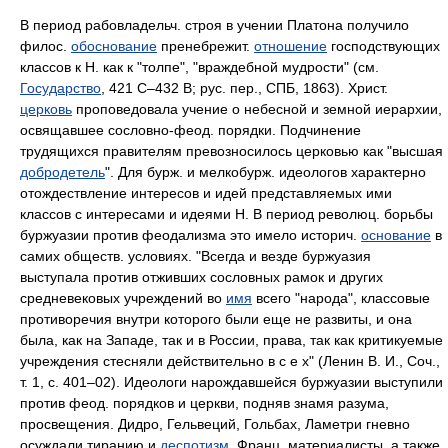
В период рабовладельч. строя в учении Платона получило
филос.
обоснование
пренебрежит.
отношение
господствующих
классов к Н. как к "толпе", "враждебной мудрости" (см.
Государство
, 421 С–432 В; рус. пер., СПБ, 1863). Христ.
церковь
проповедовала учение о небесной и земной иерархии,
освящавшее сословно-феод. порядки. Подчинение
трудящихся правителям превозносилось церковью как "высшая
добродетель
". Для бурж. и мелкобурж. идеологов характерно
отождествление интересов и идей представляемых ими
классов с интересами и идеями Н. В период революц. борьбы
буржуазии против феодализма это имело историч.
основание
в
самих обществ. условиях. "Всегда и везде буржуазия
выступала против отживших сословных рамок и других
средневековых учреждений во
имя
всего "народа", классовые
противоречия внутри которого были еще не развиты, и она
была, как на Западе, так и в России, права, так как критикуемые
учреждения стесняли действительно в с е х" (Ленин В. И., Соч.,
т. 1, с. 401–02). Идеологи нарождавшейся буржуазии выступили
против феод. порядков и церкви, подняв знамя разума,
просвещения. Дидро, Гельвеций, Гольбах, Ламетри гневно
осуждали тиранию и
деспотизм
. Франц. материалисты, а также