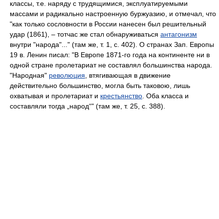
классы, т.е. наряду с трудящимися, эксплуатируемыми
массами и радикально настроенную буржуазию, и отмечал, что
"как только сословности в России нанесен был решительный
удар (1861), – тотчас же стал обнаруживаться
антагонизм
внутри "народа"..." (там же, т. 1, с. 402). О странах Зап. Европы
19 в. Ленин писал: "В Европе 1871-го года на континенте ни в
одной стране пролетариат не составлял большинства народа.
"Народная"
революция
, втягивающая в движение
действительно большинство, могла быть таковою, лишь
охватывая и пролетариат и
крестьянство
. Оба класса и
составляли тогда „народ“" (там же, т. 25, с. 388).