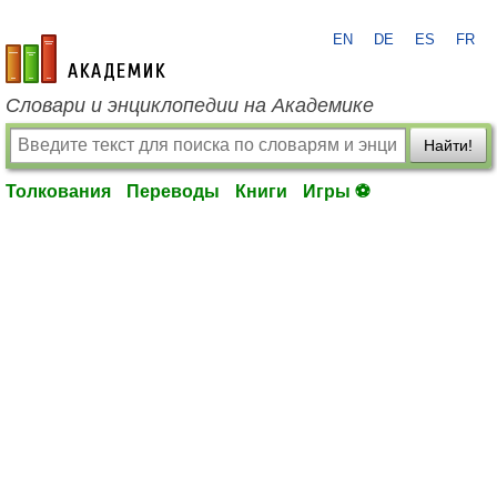
EN
DE
ES
FR
academic.ru
Словари и энциклопедии на Академике
Найти!
Толкования
Переводы
Книги
Игры ⚽