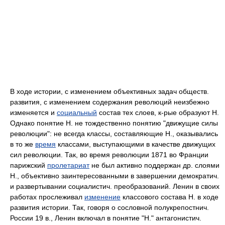
В ходе истории, с изменением объективных задач обществ.
развития, с изменением содержания революций неизбежно
изменяется и
социальный
состав тех слоев, к-рые образуют Н.
Однако понятие Н. не тождественно понятию "движущие силы
революции": не всегда классы, составляющие Н., оказывались
в то же
время
классами, выступающими в качестве движущих
сил революции. Так, во время революции 1871 во Франции
парижский
пролетариат
не был активно поддержан др. слоями
Н., объективно заинтересованными в завершении демократич.
и развертывании социалистич. преобразований. Ленин в своих
работах прослеживал
изменение
классового состава Н. в ходе
развития истории. Так, говоря о сословной полукрепостнич.
России 19 в., Ленин включал в понятие "Н." антагонистич.