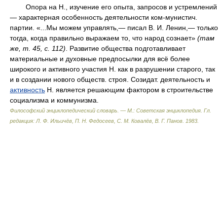
Опора на Н., изучение его опыта, запросов и устремлений
— характерная особенность деятельности ком-мунистич.
партии. «...Мы можем управлять,— писал В. И. Ленин,— только
тогда, когда правильно выражаем то, что народ сознает»
(там
же,
т.
45,
с.
112)
. Развитие общества подготавливает
материальные и духовные предпосылки для всё более
широкого и активного участия Н. как в разрушении старого, так
и в создании нового обществ. строя. Созидат. деятельность и
активность
Н. является решающим фактором в строительстве
социализма и коммунизма.
Философский энциклопедический словарь. — М.: Советская энциклопедия
.
Гл.
редакция: Л. Ф. Ильичёв, П. Н. Федосеев, С. М. Ковалёв, В. Г. Панов
.
1983
.