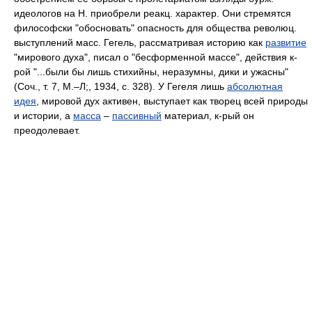
идеологов на Н. приобрели реакц. характер. Они стремятся
философски "обосновать" опасность для общества революц.
выступлений масс. Гегель, рассматривая историю как
развитие
"мирового духа", писал о "бесформенной массе", действия к-
рой "...были бы лишь стихийны, неразумны, дики и ужасны"
(Соч., т. 7, М.–Л;, 1934, с. 328). У Гегеля лишь
абсолютная
идея
, мировой дух активен, выступает как творец всей природы
и истории, а
масса
–
пассивный
материал, к-рый он
преодолевает.