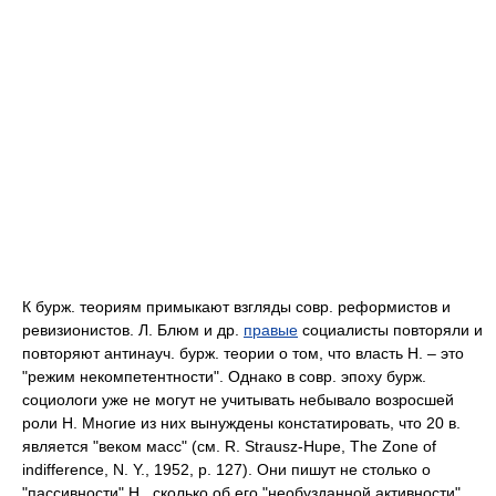
К бурж. теориям примыкают взгляды совр. реформистов и
ревизионистов. Л. Блюм и др.
правые
социалисты повторяли и
повторяют антинауч. бурж. теории о том, что власть Н. – это
"режим некомпетентности". Однако в совр. эпоху бурж.
социологи уже не могут не учитывать небывало возросшей
роли Н. Многие из них вынуждены констатировать, что 20 в.
является "веком масс" (см. R. Strausz-Hupe, The Zone of
indifference, Ν. Υ., 1952, p. 127). Они пишут не столько о
"пассивности" Н., сколько об его "необузданной активности"