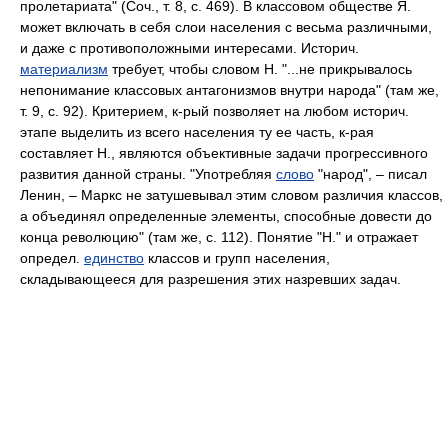
пролетариата" (Соч., т. 8, с. 469). В классовом обществе Я.
может включать в себя слои населения с весьма различными,
и даже с противоположными интересами. Историч.
материализм
требует, чтобы словом Н. "...не прикрывалось
непонимание классовых антагонизмов внутри народа" (там же,
т. 9, с. 92). Критерием, к-рый позволяет на любом историч.
этапе выделить из всего населения ту ее часть, к-рая
составляет Н., являются объективные задачи прогрессивного
развития данной страны. "Употребляя
слово
"народ", – писал
Ленин, – Маркс не затушевывал этим словом различия классов,
а объединял определенные элементы, способные довести до
конца революцию" (там же, с. 112). Понятие "Н." и отражает
определ.
единство
классов и групп населения,
складывающееся для разрешения этих назревших задач.