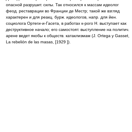
опасной разрушит. силы. Так относился к массам идеолог
феод. реставрации во Франции де Местр; такой же взгляд
характерен и для реакц. бурж. идеологов, напр. для йен.
социолога Ортеги-и-Гасета, в работах к-рого Н. выступает как
деструктивное начало; его самостоят. выступление на политич.
арене ведет якобы к обществ. катаклизмам (J. Ortega у Gasset,
La rebelión de las masas, [1929 ]).