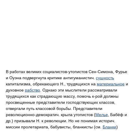
В работах великих социалистов-утопистов Сен-Симона, Фурье
и Оуэна подвергнута критике антигуманистич.
сущность
капитализма, обрекающего Н., трудящихся на
материальное
и
духовное
рабство
. Однако эти мыслители рассматривали
трудящихся как страдающую массу, помочь к-рой должны
просвещенные представители господствующих классов,
отвергали путь классовой борьбы. Представители
революционно-демократич. крыла утопистов (
Мелье
, Бабёф и
др.) призывали Н. к революции. Но не понимая историч.
миссии пролетариата, бабувисты, бланкисты (см.
Бланки
)