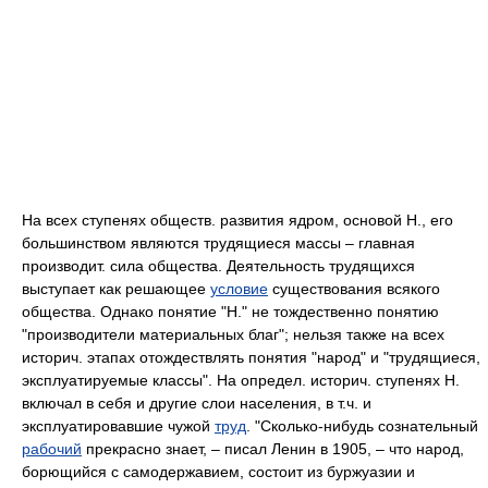
На всех ступенях обществ. развития ядром, основой Н., его
большинством являются трудящиеся массы – главная
производит. сила общества. Деятельность трудящихся
выступает как решающее
условие
существования всякого
общества. Однако понятие "Н." не тождественно понятию
"производители материальных благ"; нельзя также на всех
историч. этапах отождествлять понятия "народ" и "трудящиеся,
эксплуатируемые классы". На определ. историч. ступенях Н.
включал в себя и другие слои населения, в т.ч. и
эксплуатировавшие чужой
труд
. "Сколько-нибудь сознательный
рабочий
прекрасно знает, – писал Ленин в 1905, – что народ,
борющийся с самодержавием, состоит из буржуазии и