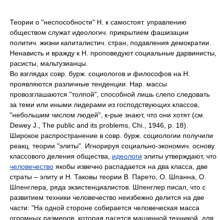
Теории о "неспособности" Н. к самостоят. управлению
обществом служат идеологич. прикрытием фашизации
политич. жизни капиталистич. стран, подавления демократии.
Ненависть и вражду к Н. проповедуют социальные дарвинисты,
расисты, мальтузианцы.
Во взглядах совр. бурж. социологов и философов на Н.
проявляются различные тенденции. Нар. массы
провозглашаются "толпой", способной лишь слепо следовать
за теми или иными лидерами из господствующих классов,
"небольшим числом людей", к-рые знают, что они хотят (см.
Dewey J., The public and its problems, Chi., 1946, p. 18).
Широкое распространение в совр. бурж. социологии получили
реакц. теории "элиты". Игнорируя социально-экономич. основу
классового деления общества,
идеологи
элиты утверждают, что
человечество
якобы извечно распадается на два класса, две
страты – элиту и Н. Таковы теории В. Парето, О. Шпанна, О.
Шпенглера, ряда экзистенциалистов. Шпенглер писал, что с
развитием техники человечество неизбежно делится на две
части: "На одной стороне собирается человеческая масса
огромных размеров, которая пасется машинной техникой, для