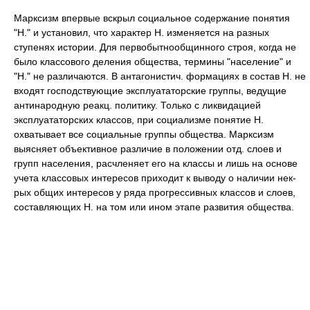
Марксизм впервые вскрыл социальное содержание понятия
"Н." и установил, что характер Н. изменяется на разных
ступенях истории. Для первобытнообщинного строя, когда не
было классового деления общества, термины "население" и
"Н." не различаются. В антагонистич. формациях в состав Н. не
входят господствующие эксплуататорские группы, ведущие
антинародную реакц. политику. Только с ликвидацией
эксплуататорских классов, при социализме понятие Н.
охватывает все социальные группы общества. Марксизм
выясняет объективное различие в положении отд. слоев и
групп населения, расчленяет его на классы и лишь на основе
учета классовых интересов приходит к выводу о наличии нек-
рых общих интересов у ряда прогрессивных классов и слоев,
составляющих Н. на том или ином этапе развития общества.