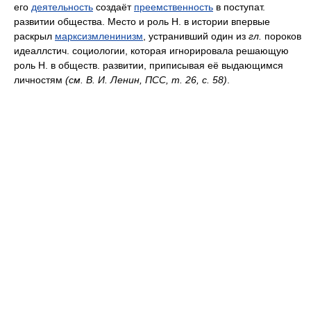
его
деятельность
создаёт
преемственность
в поступат.
развитии общества. Место и роль Н. в истории впервые
раскрыл
марксизмленинизм
, устранивший один из
гл.
пороков
идеаллстич. социологии, которая игнорировала решающую
роль Н. в обществ. развитии, приписывая её выдающимся
личностям
(
см.
В. И. Ленин,
ПСС
,
т.
26,
с.
58)
.