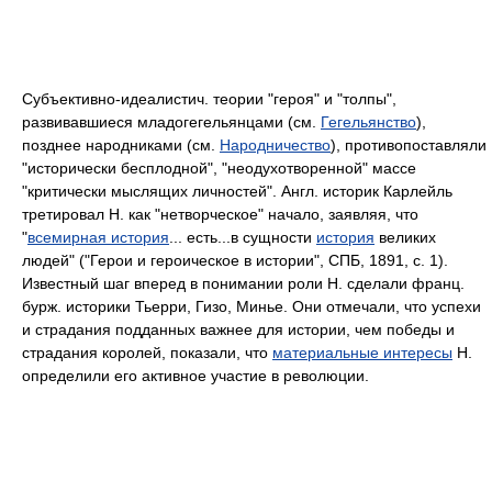
Субъективно-идеалистич. теории "героя" и "толпы",
развивавшиеся младогегельянцами (см.
Гегельянство
),
позднее народниками (см.
Народничество
), противопоставляли
"исторически бесплодной", "неодухотворенной" массе
"критически мыслящих личностей". Англ. историк Карлейль
третировал Н. как "нетворческое" начало, заявляя, что
"
всемирная история
... есть...в сущности
история
великих
людей" ("Герои и героическое в истории", СПБ, 1891, с. 1).
Известный шаг вперед в понимании роли Н. сделали франц.
бурж. историки Тьерри, Гизо, Минье. Они отмечали, что успехи
и страдания подданных важнее для истории, чем победы и
страдания королей, показали, что
материальные интересы
Η.
определили его активное участие в революции.