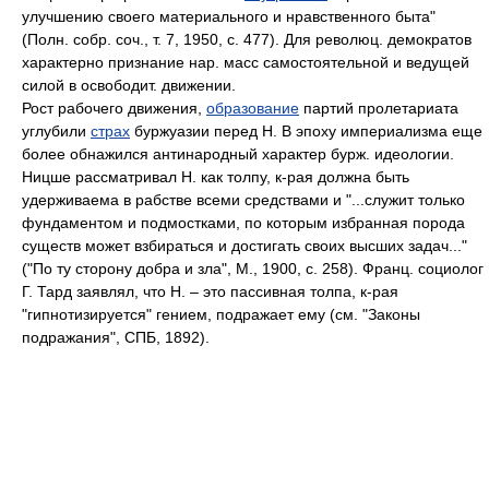
улучшению своего материального и нравственного быта"
(Полн. собр. соч., т. 7, 1950, с. 477). Для революц. демократов
характерно признание нар. масс самостоятельной и ведущей
силой в освободит. движении.
Рост рабочего движения,
образование
партий пролетариата
углубили
страх
буржуазии перед Н. В эпоху империализма еще
более обнажился антинародный характер бурж. идеологии.
Ницше рассматривал Н. как толпу, к-рая должна быть
удерживаема в рабстве всеми средствами и "...служит только
фундаментом и подмостками, по которым избранная порода
существ может взбираться и достигать своих высших задач..."
("По ту сторону добра и зла", М., 1900, с. 258). Франц. социолог
Г. Тард заявлял, что Н. – это пассивная толпа, к-рая
"гипнотизируется" гением, подражает ему (см. "Законы
подражания", СПБ, 1892).