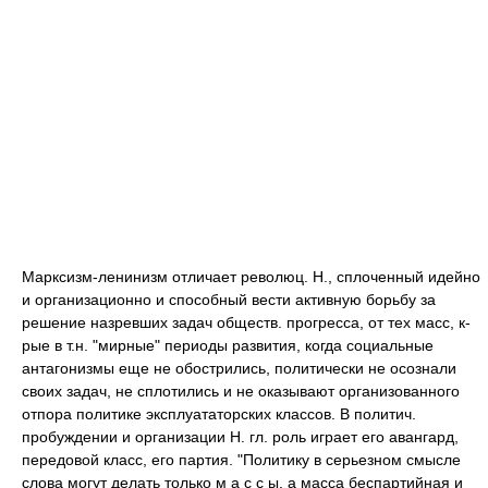
Марксизм-ленинизм отличает революц. Н., сплоченный идейно
и организационно и способный вести активную борьбу за
решение назревших задач обществ. прогресса, от тех масс, к-
рые в т.н. "мирные" периоды развития, когда социальные
антагонизмы еще не обострились, политически не осознали
своих задач, не сплотились и не оказывают организованного
отпора политике эксплуататорских классов. В политич.
пробуждении и организации Н. гл. роль играет его авангард,
передовой класс, его партия. "Политику в серьезном смысле
слова могут делать только м а с с ы, а масса беспартийная и