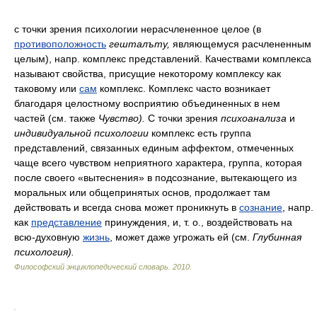
с точки зрения психологии нерасчлененное целое (в
противоположность
гешталъту,
являющемуся расчлененным
целым), напр. комплекс представлений. Качествами комплекса
называют свойства, присущие некоторому комплексу как
таковому или
сам
комплекс. Комплекс часто возникает
благодаря целостному восприятию объединенных в нем
частей (см. также
Чувство).
С точки зрения
психоанализа
и
индивидуальной психологии
комплекс есть группа
представлений, связанных единым аффектом, отмеченных
чаще всего чувством неприятного характера, группа, которая
после своего «вытеснения» в подсознание, вытекающего из
моральных или общепринятых основ, продолжает там
действовать и всегда снова может проникнуть в
сознание
, напр.
как
представление
принуждения, и, т. о., воздействовать на
всю-духовную
жизнь
, может даже угрожать ей (см.
Глубинная
психология).
Философский энциклопедический словарь
.
2010
.
.