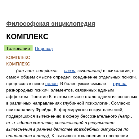
Философская энциклопедия
КОМПЛЕКС
Толкование
Перевод
КОМПЛЕКС
КОМПЛЕКС
(от
лат.
complexns —
связь
, сочетание)
в психологии, в
самом общем смысле определ. соединение отдельных психич.
процессов в некое
целое
. В более узком смысле —
группа
разнородных психич. элементов, связанных единым
аффектом. Понятие К. в этом смысле стало одним из основных
в различных направлениях глубинной психологии. Согласно
психоанализу Фрейда, К. формируются вокруг влечений,
подвергшихся вытеснению в сферу бессознательного
(напр.,
т. н.
эдипов комплекс, возникающий в результате
вытеснения в раннем детстве враждебных импульсов по
отношению к отцу)
; К. вызывают отклонения в поведении