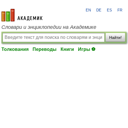
EN
DE
ES
FR
academic.ru
Словари и энциклопедии на Академике
Найти!
Толкования
Переводы
Книги
Игры ⚽