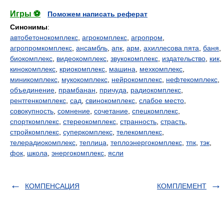
Игры ⚽
Поможем написать реферат
Синонимы
:
автобетонокомплекс
,
агрокомплекс
,
агропром
,
агропромкомплекс
,
ансамбль
,
апк
,
арм
,
ахиллесова пята
,
баня
,
биокомплекс
,
видеокомплекс
,
звукокомплекс
,
издательство
,
кик
,
кинокомплекс
,
криокомплекс
,
машина
,
мехкомплекс
,
миникомплекс
,
мукокомплекс
,
нейрокомплекс
,
нефтекомплекс
,
объединение
,
прамбанан
,
причуда
,
радиокомплекс
,
рентгенкомплекс
,
сад
,
свинокомплекс
,
слабое место
,
совокупность
,
сомнение
,
сочетание
,
спецкомплекс
,
спорткомплекс
,
стереокомплекс
,
странность
,
страсть
,
стройкомплекс
,
суперкомплекс
,
телекомплекс
,
телерадиокомплекс
,
теплица
,
теплоэнергокомплекс
,
тпк
,
тэк
,
фок
,
школа
,
энергокомплекс
,
ясли
КОМПЕНСАЦИЯ
КОМПЛЕМЕНТ