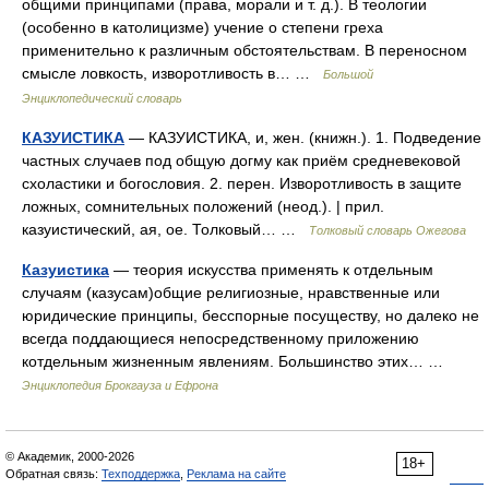
общими принципами (права, морали и т. д.). В теологии
(особенно в католицизме) учение о степени греха
применительно к различным обстоятельствам. В переносном
смысле ловкость, изворотливость в… …
Большой
Энциклопедический словарь
КАЗУИСТИКА
— КАЗУИСТИКА, и, жен. (книжн.). 1. Подведение
частных случаев под общую догму как приём средневековой
схоластики и богословия. 2. перен. Изворотливость в защите
ложных, сомнительных положений (неод.). | прил.
казуистический, ая, ое. Толковый… …
Толковый словарь Ожегова
Казуистика
— теория искусства применять к отдельным
случаям (казусам)общие религиозные, нравственные или
юридические принципы, бесспорные посуществу, но далеко не
всегда поддающиеся непосредственному приложению
котдельным жизненным явлениям. Большинство этих… …
Энциклопедия Брокгауза и Ефрона
© Академик, 2000-2026
18+
Обратная связь:
Техподдержка
,
Реклама на сайте