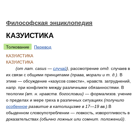
Философская энциклопедия
КАЗУИСТИКА
Толкование
Перевод
КАЗУИСТИКА
КАЗУИСТИКА
(от
лат.
casus —
случай
)
, рассмотрение
отд.
случаев в
их связи с общими принципами
(права, морали и
т.
д.)
. В
этике — обсуждение «казусов совести», нравств. затруднений,
напр.
при конфликте между различными обязанностями. В
теологии
(в
т. н.
нравств. богословии)
— формализов. учение
о пределах и мере греха в различных ситуациях
(получило
особенное
развитие в католицизме в 17—19
вв.
)
.В
обыденном словоупотреблении — ловкость, изворотливость в
доказательствах
(обычно ложных или сомнит. положений)
.