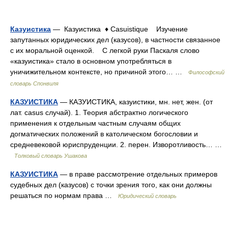
Казуистика
— Казуистика ♦ Casuistique Изучение
запутанных юридических дел (казусов), в частности связанное
с их моральной оценкой. С легкой руки Паскаля слово
«казуистика» стало в основном употребляться в
уничижительном контексте, но причиной этого… …
Философский
словарь Спонвиля
КАЗУИСТИКА
— КАЗУИСТИКА, казуистики, мн. нет, жен. (от
лат. casus случай). 1. Теория абстрактно логического
применения к отдельным частным случаям общих
догматических положений в католическом богословии и
средневековой юриспруденции. 2. перен. Изворотливость… …
Толковый словарь Ушакова
КАЗУИСТИКА
— в праве рассмотрение отдельных примеров
судебных дел (казусов) с точки зрения того, как они должны
решаться по нормам права …
Юридический словарь