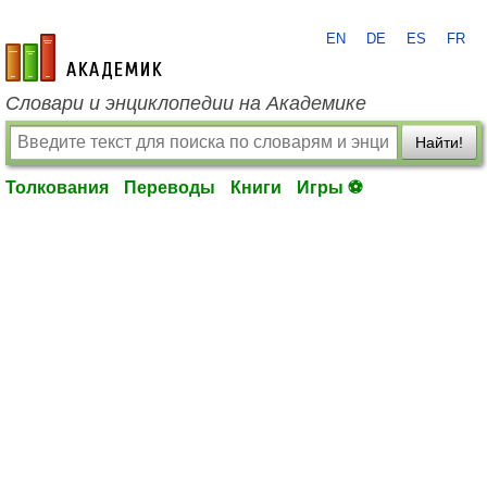
EN
DE
ES
FR
academic.ru
Словари и энциклопедии на Академике
Найти!
Толкования
Переводы
Книги
Игры ⚽