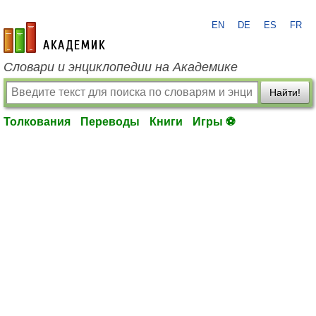
EN
DE
ES
FR
academic.ru
Словари и энциклопедии на Академике
Найти!
Толкования
Переводы
Книги
Игры ⚽