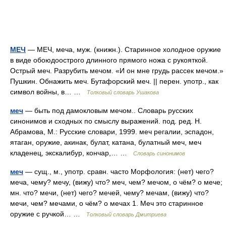
МЕЧ
— МЕЧ, меча, муж. (книжн.). Старинное холодное оружие
в виде обоюдоострого длинного прямого ножа с рукояткой.
Острый меч. Разрубить мечом. «И он мне грудь рассек мечом.»
Пушкин. Обнажить меч. Бутафорский меч. || перен. употр., как
символ войны, в… …
Толковый словарь Ушакова
меч
— быть под дамокловым мечом.. Словарь русских
синонимов и сходных по смыслу выражений. под. ред. Н.
Абрамова, М.: Русские словари, 1999. меч регалии, эспадон,
ятаган, оружие, акинак, булат, катана, булатный меч, меч
кладенец, экскалибур, кончар,… …
Словарь синонимов
меч
— сущ., м., употр. сравн. часто Морфология: (нет) чего?
меча, чему? мечу, (вижу) что? меч, чем? мечом, о чём? о мече;
мн. что? мечи, (нет) чего? мечей, чему? мечам, (вижу) что?
мечи, чем? мечами, о чём? о мечах 1. Меч это старинное
оружие с ручкой… …
Толковый словарь Дмитриева