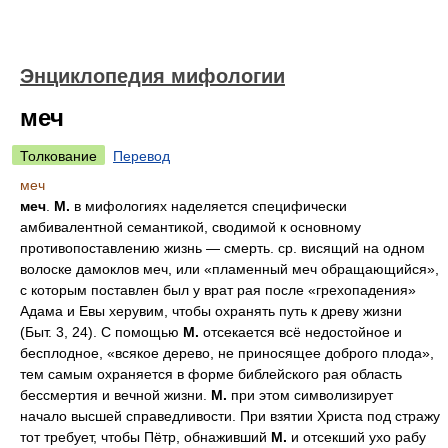
Энциклопедия мифологии
меч
Толкование
Перевод
меч
меч
.
М.
в мифологиях наделяется специфически
амбивалентной семантикой, сводимой к основному
противопоставлению жизнь — смерть. ср. висящий на одном
волоске дамоклов меч, или «пламенный меч обращающийся»,
с которым поставлен был у врат рая после «грехопадения»
Адама и Евы херувим, чтобы охранять путь к древу жизни
(Быт. 3, 24). С помощью
М.
отсекается всё недостойное и
бесплодное, «всякое дерево, не приносящее доброго плода»,
тем самым охраняется в форме библейского рая область
бессмертия и вечной жизни.
М.
при этом символизирует
начало высшей справедливости. При взятии Христа под стражу
тот требует, чтобы Пётр, обнаживший
М.
и отсекший ухо рабу