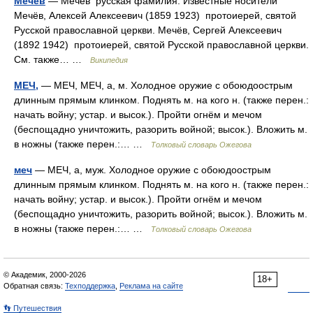
Мечёв
— Мечёв русская фамилия. Известные носители
Мечёв, Алексей Алексеевич (1859 1923) протоиерей, святой
Русской православной церкви. Мечёв, Сергей Алексеевич
(1892 1942) протоиерей, святой Русской православной церкви.
См. также… …
Википедия
МЕЧ,
— МЕЧ, МЕЧ, а, м. Холодное оружие с обоюдоострым
длинным прямым клинком. Поднять м. на кого н. (также перен.:
начать войну; устар. и высок.). Пройти огнём и мечом
(беспощадно уничтожить, разорить войной; высок.). Вложить м.
в ножны (также перен.:… …
Толковый словарь Ожегова
меч
— МЕЧ, а, муж. Холодное оружие с обоюдоострым
длинным прямым клинком. Поднять м. на кого н. (также перен.:
начать войну; устар. и высок.). Пройти огнём и мечом
(беспощадно уничтожить, разорить войной; высок.). Вложить м.
в ножны (также перен.:… …
Толковый словарь Ожегова
© Академик, 2000-2026
18+
Обратная связь:
Техподдержка
,
Реклама на сайте
👣 Путешествия