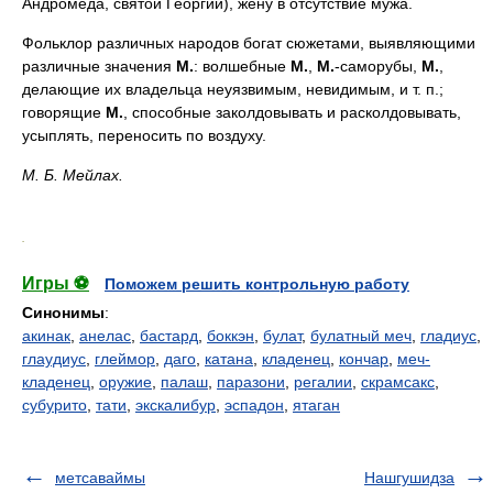
Андромеда, святой Георгий), жену в отсутствие мужа.
Фольклор различных народов богат сюжетами, выявляющими
различные значения
М.
: волшебные
М.
,
М.
-саморубы,
М.
,
делающие их владельца неуязвимым, невидимым, и т. п.;
говорящие
М.
, способные заколдовывать и расколдовывать,
усыплять, переносить по воздуху.
М. Б. Мейлах.
.
Игры ⚽
Поможем решить контрольную работу
Синонимы
:
акинак
,
анелас
,
бастард
,
боккэн
,
булат
,
булатный меч
,
гладиус
,
глаудиус
,
глеймор
,
даго
,
катана
,
кладенец
,
кончар
,
меч-
кладенец
,
оружие
,
палаш
,
паразони
,
регалии
,
скрамсакс
,
субурито
,
тати
,
экскалибур
,
эспадон
,
ятаган
метсаваймы
Нашгушидза