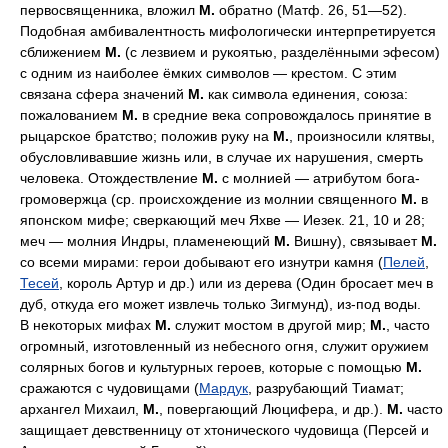
первосвященника, вложил
М.
обратно (Матф. 26, 51—52).
Подобная амбивалентность мифологически интерпретируется
сближением
М.
(с лезвием и рукоятью, разделёнными эфесом)
с одним из наиболее ёмких символов — крестом. С этим
связана сфера значений
М.
как символа единения, союза:
пожалованием
М.
в средние века сопровождалось принятие в
рыцарское братство; положив руку на
М.
, произносили клятвы,
обусловливавшие жизнь или, в случае их нарушения, смерть
человека. Отождествление
М.
с молнией — атрибутом бога-
громовержца (ср. происхождение из молнии священного
М.
в
японском мифе; сверкающий меч Яхве — Иезек. 21, 10 и 28;
меч — молния Индры, пламенеющий
М.
Вишну), связывает
М.
со всеми мирами: герои добывают его изнутри камня (
Пелей
,
Тесей
, король Артур и др.) или из дерева (Один бросает меч в
дуб, откуда его может извлечь только Зигмунд), из-под воды.
В некоторых мифах
М.
служит мостом в другой мир;
М.
, часто
огромный, изготовленный из небесного огня, служит оружием
солярных богов и культурных героев, которые с помощью
М.
сражаются с чудовищами (
Мардук
, разрубающий Тиамат;
архангел Михаил,
М.
, повергающий Люцифера, и др.).
М.
часто
защищает девственницу от хтонического чудовища (Персей и