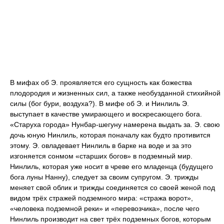
В мифах об Э. проявляется его сущность как божества
плодородия и жизненных сил, а также необузданной стихийной
силы (бог бури, воздуха?). В мифе об Э. и Нинлиль Э.
выступает в качестве умирающего и воскресающего бога.
«Старуха города» Нунбар-шегуну намерена выдать за. Э. свою
дочь юную Нинлиль, которая поначалу как будто противится
этому. Э. овладевает Нинлиль в барке на воде и за это
изгоняется сонмом «старших богов» в подземный мир.
Нинлиль, которая уже носит в чреве его младенца (будущего
бога луны Нанну), следует за своим супругом. Э. трижды
меняет свой облик и трижды соединяется со своей женой под
видом трёх стражей подземного мира: «стража ворот»,
«человека подземной реки» и «перевозчика», после чего
Нинлиль производит на свет трёх подземных богов, которым