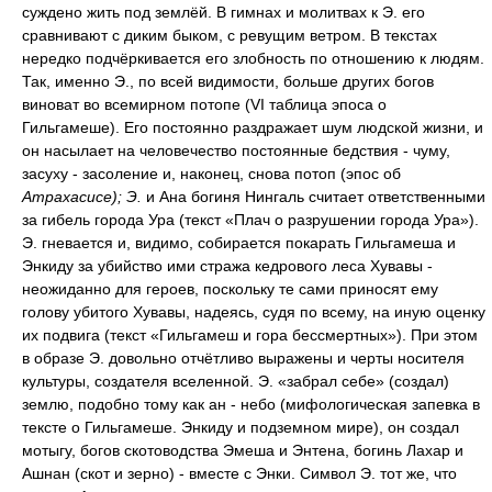
суждено жить под землёй. В гимнах и молитвах к Э. его
сравнивают с диким быком, с ревущим ветром. В текстах
нередко подчёркивается его злобность по отношению к людям.
Так, именно Э., по всей видимости, больше других богов
виноват во всемирном потопе (VI таблица эпоса о
Гильгамеше). Его постоянно раздражает шум людской жизни, и
он насылает на человечество постоянные бедствия - чуму,
засуху - засоление и, наконец, снова потоп (эпос об
Атрахасисе); Э.
и Ана богиня Нингаль считает ответственными
за гибель города Ура (текст «Плач о разрушении города Ура»).
Э. гневается и, видимо, собирается покарать Гильгамеша и
Энкиду за убийство ими стража кедрового леса Хувавы -
неожиданно для героев, поскольку те сами приносят ему
голову убитого Хувавы, надеясь, судя по всему, на иную оценку
их подвига (текст «Гильгамеш и гора бессмертных»). При этом
в образе Э. довольно отчётливо выражены и черты носителя
культуры, создателя вселенной. Э. «забрал себе» (создал)
землю, подобно тому как ан - небо (мифологическая запевка в
тексте о Гильгамеше. Энкиду и подземном мире), он создал
мотыгу, богов скотоводства Эмеша и Энтена, богинь Лахар и
Ашнан (скот и зерно) - вместе с Энки. Символ Э. тот же, что