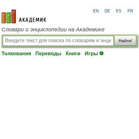
EN
DE
ES
FR
academic.ru
Словари и энциклопедии на Академике
Найти!
Толкования
Переводы
Книги
Игры ⚽