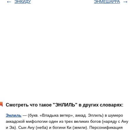
ЭНКИДУ
ЭНМЕШАРРА
Смотреть что такое "ЭНЛИЛЬ" в других словарях:
Энлиль
— (букв. «Владыка ветер», аккад. Эллиль) в шумеро
аккадской мифологии один из трех великих богов (наряду с Ану
и Эа). Сын Ану (неба) и богини Ки (земли). Персонификация