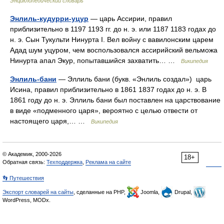
Энциклопедический словарь
Энлиль-кудурри-уцур
— царь Ассирии, правил
приблизительно в 1197 1193 гг. до н. э. или 1187 1183 годах до
н. э. Сын Тукульти Нинурта I. Вел войну с вавилонским царем
Адад шум уцуром, чем воспользовался ассирийский вельможа
Нинурта апал Экур, попытавшийся захватить… …
Википедия
Энлиль-бани
— Эллиль бани (букв. «Энлиль создал») царь
Исина, правил приблизительно в 1861 1837 годах до н. э. В
1861 году до н. э. Эллиль бани был поставлен на царствование
в виде «подменного царя», вероятно с целью отвести от
настоящего царя,… …
Википедия
© Академик, 2000-2026
18+
Обратная связь:
Техподдержка
,
Реклама на сайте
👣 Путешествия
Экспорт словарей на сайты
, сделанные на PHP,
Joomla,
Drupal,
WordPress, MODx.