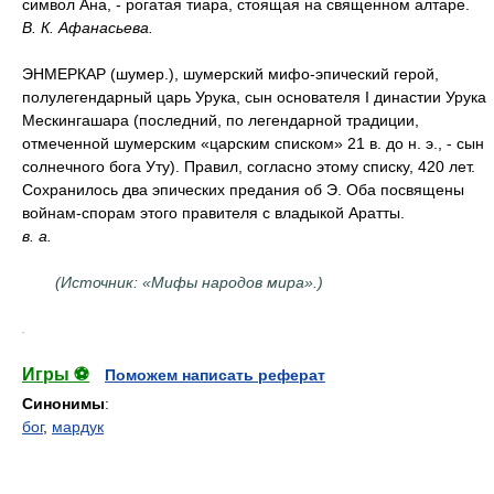
символ Ана, - рогатая тиара, стоящая на священном алтаре.
В. К. Афанасьева.
ЭНМЕРКАР (шумер.), шумерский мифо-эпический герой,
полулегендарный царь Урука, сын основателя I династии Урука
Мескингашара (последний, по легендарной традиции,
отмеченной шумерским «царским списком» 21 в. до н. э., - сын
солнечного бога Уту). Правил, согласно этому списку, 420 лет.
Сохранилось два эпических предания об Э. Оба посвящены
войнам-спорам этого правителя с владыкой Аратты.
в. а.
(Источник: «Мифы народов мира».)
.
Игры ⚽
Поможем написать реферат
Синонимы
:
бог
,
мардук