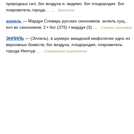
природных сил, бог воздуха и, видимо, бог плодородия. Бог
покровитель города… …
Википедия
энлиль
— Мардук Словарь русских синонимов. энлиль сущ.,
кол во синонимов: 2 • бог (375) • мардук (3) …
Словарь синонимов
ЭНЛИЛЬ
— (Эллиль), в шумеро аккадской мифологии одно из
верховных божеств, бог воздуха, плодородия, покровитель
города Ниппур …
Современная энциклопедия