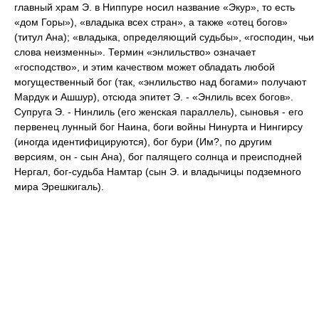
главный храм Э. в Ниппуре носил название «Экур», то есть
«дом Горы»), «владыка всех стран», а также «отец богов»
(титул Ана); «владыка, определяющий судьбы», «господин, чьи
слова неизменны». Термин «энлильство» означает
«господство», и этим качеством может обладать любой
могущественный бог (так, «энлильство над богами» получают
Мардук и Ашшур), отсюда эпитет Э. - «Энлиль всех богов».
Супруга Э. - Нинлиль (его женская параллель), сыновья - его
первенец лунный бог Наина, боги войны Нинурта и Нингирсу
(иногда идентифицируются), бог бури (Им?, по другим
версиям, он - сын Ана), бог палящего солнца и преисподней
Нергал, бог-судьба Намтар (сын Э. и владычицы подземного
мира Эрешкигаль).