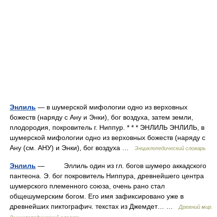
Энлиль
— в шумерской мифологии одно из верховных
божеств (наряду с Ану и Энки), бог воздуха, затем земли,
плодородия, покровитель г. Ниппур. * * * ЭНЛИЛЬ ЭНЛИЛЬ, в
шумерской мифологии одно из верховных божеств (наряду с
Ану (см. АНУ) и Энки), бог воздуха …
Энциклопедический словарь
Энлиль
— Эллиль один из гл. богов шумеро аккадского
пантеона. Э. бог покровитель Ниппура, древнейшего центра
шумерского племенного союза, очень рано стал
общешумерским богом. Его имя зафиксировано уже в
древнейших пиктографич. текстах из Джемдет… …
Древний мир.