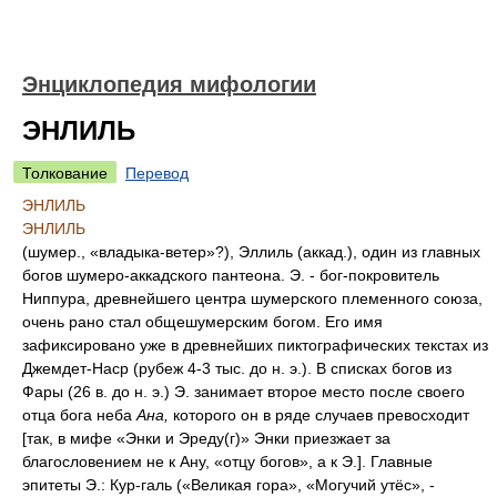
Энциклопедия мифологии
ЭНЛИЛЬ
Толкование
Перевод
ЭНЛИЛЬ
ЭНЛИЛЬ
(шумер., «владыка-ветер»?), Эллиль (аккад.), один из главных
богов шумеро-аккадского пантеона. Э. - бог-покровитель
Ниппура, древнейшего центра шумерского племенного союза,
очень рано стал общешумерским богом. Его имя
зафиксировано уже в древнейших пиктографических текстах из
Джемдет-Наср (рубеж 4-3 тыс. до н. э.). В списках богов из
Фары (26 в. до н. э.) Э. занимает второе место после своего
отца бога неба
Ана,
которого он в ряде случаев превосходит
[так, в мифе «Энки и Эреду(г)» Энки приезжает за
благословением не к Ану, «отцу богов», а к Э.]. Главные
эпитеты Э.: Кур-галь («Великая гора», «Могучий утёс», -