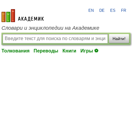
EN
DE
ES
FR
academic.ru
Словари и энциклопедии на Академике
Найти!
Толкования
Переводы
Книги
Игры ⚽