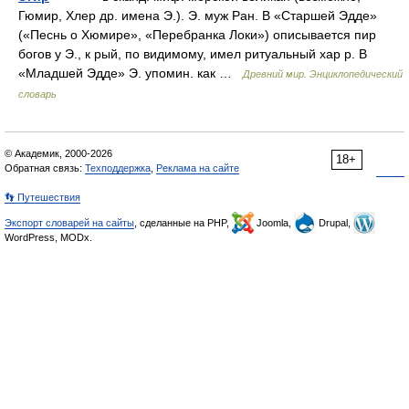
Гюмир, Хлер др. имена Э.). Э. муж Ран. В «Старшей Эдде»
(«Песнь о Хюмире», «Перебранка Локи») описывается пир
богов у Э., к рый, по видимому, имел ритуальный хар р. В
«Младшей Эдде» Э. упомин. как …
Древний мир. Энциклопедический
словарь
© Академик, 2000-2026
18+
Обратная связь:
Техподдержка
,
Реклама на сайте
👣 Путешествия
Экспорт словарей на сайты
, сделанные на PHP,
Joomla,
Drupal,
WordPress, MODx.