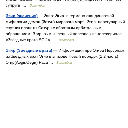
супруга …
Википедия
Эгир (значения)
— Эгир: Эгир в германо скандинавской
мифологии демон (йотун) мирового моря. Эгир нерегулярный
спутник планеты Сатурн с обратным орбитальным
обращением. Эгир вымышленный персонаж из телесериала
«Звёздные врата SG 1» …
Википедия
Эгир (Звездные врата)
— Информация про Эгира Персонаж
из Звёздных врат Эгир в эпизоде Новый порядок (1 2 часть)
Эгир(Aegir,Oegir) Раса …
Википедия