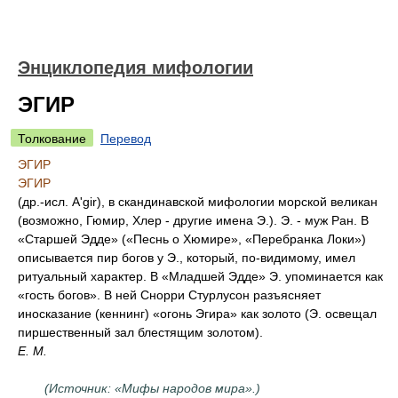
Энциклопедия мифологии
ЭГИР
Толкование
Перевод
ЭГИР
ЭГИР
(др.-исл. A'gir), в скандинавской мифологии морской великан
(возможно, Гюмир, Хлер - другие имена Э.). Э. - муж Ран. В
«Старшей Эдде» («Песнь о Хюмире», «Перебранка Локи»)
описывается пир богов у Э., который, по-видимому, имел
ритуальный характер. В «Младшей Эдде» Э. упоминается как
«гость богов». В ней Снорри Стурлусон разъясняет
иносказание (кеннинг) «огонь Эгира» как золото (Э. освещал
пиршественный зал блестящим золотом).
Е. М.
(Источник: «Мифы народов мира».)