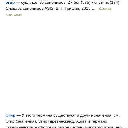
эгир
— сущ., кол во синонимов: 2 • бог (375) • спутник (174)
Словарь синонимов ASIS. В.Н. Тришин. 2013 …
Словарь
синонимов
Эгир
— У этого термина существуют и другие значения, см.
Эгир (значения). Эгир (древнесканд. Ægir) в германо
скандинавской мифологии демон (йотун) мирового моря; его