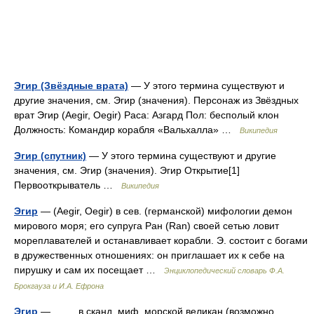
Эгир (Звёздные врата)
— У этого термина существуют и
другие значения, см. Эгир (значения). Персонаж из Звёздных
врат Эгир (Aegir, Oegir) Раса: Азгард Пол: бесполый клон
Должность: Командир корабля «Вальхалла» …
Википедия
Эгир (спутник)
— У этого термина существуют и другие
значения, см. Эгир (значения). Эгир Открытие[1]
Первооткрыватель …
Википедия
Эгир
— (Aegir, Oegir) в сев. (германской) мифологии демон
мирового моря; его супруга Ран (Ran) своей сетью ловит
мореплавателей и останавливает корабли. Э. состоит с богами
в дружественных отношениях: он приглашает их к себе на
пирушку и сам их посещает …
Энциклопедический словарь Ф.А.
Брокгауза и И.А. Ефрона
Эгир
— в сканд. миф. морской великан (возможно,