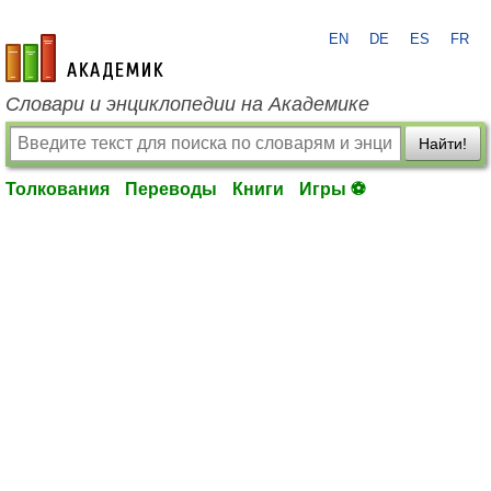
EN
DE
ES
FR
academic.ru
Словари и энциклопедии на Академике
Найти!
Толкования
Переводы
Книги
Игры ⚽