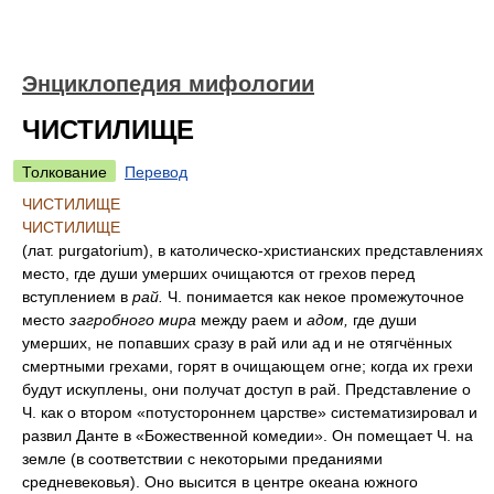
Энциклопедия мифологии
ЧИСТИЛИЩЕ
Толкование
Перевод
ЧИСТИЛИЩЕ
ЧИСТИЛИЩЕ
(лат. purgatorium), в католическо-христианских представлениях
место, где души умерших очищаются от грехов перед
вступлением в
рай.
Ч. понимается как некое промежуточное
место
загробного мира
между раем и
адом,
где души
умерших, не попавших сразу в рай или ад и не отягчённых
смертными грехами, горят в очищающем огне; когда их грехи
будут искуплены, они получат доступ в рай. Представление о
Ч. как о втором «потустороннем царстве» систематизировал и
развил Данте в «Божественной комедии». Он помещает Ч. на
земле (в соответствии с некоторыми преданиями
средневековья). Оно высится в центре океана южного