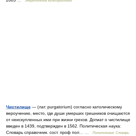
2003 …
Энциклопедия культурологии
Чистилище
— (лат. purgatorium) согласно католическому
вероучению, место, где души умерших грешников очищаются
от неискупленных ими при жизни грехов. Догмат о чистилище
введен в 1439, подтвержден в 1562. Политическая наука:
Словарь справочник. сост. проф пол… …
Политология. Словарь.