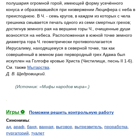
полушария огромной горой, имеющей форму усечённого
конуса и образовавшейся при низвержении Люцифера с неба в
преисподнюю. В Ч. - семь кругов, в каждом из которых с чела
грешника смывается печать одного из семи смертных грехов;
достигнув земного рая на вершине горы Ч., очищенные души
возносятся на небеса. Расположенная в южной точке земного
диаметра гора Ч. геометрически противополагается
Иерусалиму, находящемуся в северной точке, так как
совершённый в земном раю первородный грех Адама был
искуплен на Голгофе кровью Христа (Чистилище, песнь II 1-6).
См. также
Мытарства
.
Д. В. Щедровицкий.
(Источник: «Мифы народов мира».)
.
Игры ⚽
Поможем решить контрольную работу
Синонимы
:
ад
,
араф
,
баня
,
ванная
,
выговор
,
вытрезвитель
,
проработка
,
пургаторий
,
туалет