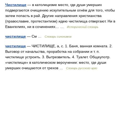
Чистилище
— в католицизме место, где души умерших
подвергаются очищению искупительным огнём для того, чтобы
затем попасть в рай. Другие направления христианства
(православие, протестантизм) идею чистилища отвергают. Ни в
Евангелиях, ни в сочинениях… …
Исторический словарь
чистилище
— См …
Словарь синонимов
чистилище
— ЧИСТИЛИЩЕ, а, с. 1. Баня, ванная комната. 2.
Выговор от начальства, проработка на собрании и т. п.
чистилище устроить. 3. Вытрезвитель. 4. Туалет. Общеупотр.
«чистилище» в католическом вероучении: место, где души
умерших очищаются от грехов …
Словарь русского арго