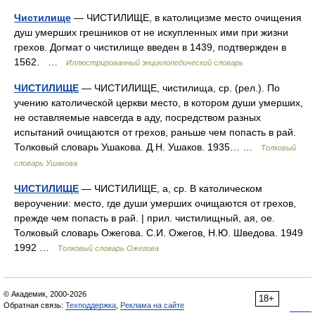
Чистилище
— ЧИСТИЛИЩЕ, в католицизме место очищения
душ умерших грешников от не искупленных ими при жизни
грехов. Догмат о чистилище введен в 1439, подтвержден в
1562. …
Иллюстрированный энциклопедический словарь
ЧИСТИЛИЩЕ
— ЧИСТИЛИЩЕ, чистилища, ср. (рел.). По
учению католической церкви место, в котором души умерших,
не оставляемые навсегда в аду, посредством разных
испытаний очищаются от грехов, раньше чем попасть в рай.
Толковый словарь Ушакова. Д.Н. Ушаков. 1935… …
Толковый
словарь Ушакова
ЧИСТИЛИЩЕ
— ЧИСТИЛИЩЕ, а, ср. В католическом
вероучении: место, где души умерших очищаются от грехов,
прежде чем попасть в рай. | прил. чистилищный, ая, ое.
Толковый словарь Ожегова. С.И. Ожегов, Н.Ю. Шведова. 1949
1992 …
Толковый словарь Ожегова
© Академик, 2000-2026
18+
Обратная связь:
Техподдержка
,
Реклама на сайте