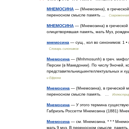
МНЕМОСИНА
— (Мнемозина), в греческой 
переносном смысле память …
Современная
МНЕМОСИНА
— (Мнемозина) в греческой 
олицетворявшая память, мать Муз, рожд
мнемосина
— сущ., кол во синонимов: 1 •
Словарь синонимов
Мнемосина
— (Мnhmosunh) в греч. мифолог
Персии (в Македонии). По числу 9ночей, к
представительницыинтеллектуальных и х
и Ефрона
Мнемосина
— (Мнемозина), в греческой ми
переносном смысле память. …
Иллюстрир
Мнемосина
— У этого термина существуют
Габриэль Россетти Мнемозина (1881) Мн
Мнемосина
— см. Мнемозина. * * * Мнемо
мать 9 муз. В переносном смысле памят