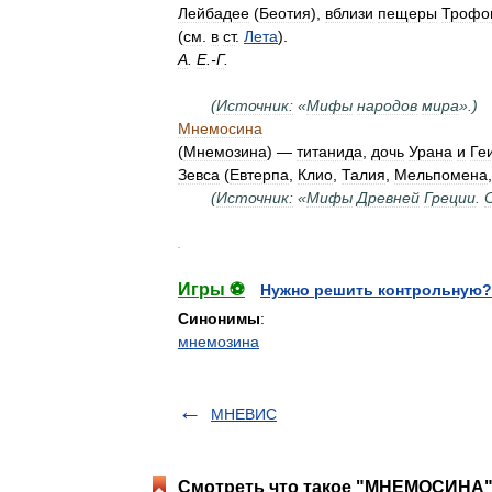
Лейбадее
(
Беотия
),
вблизи
пещеры
Трофо
(
см
.
в
ст
.
Лета
).
А
.
Е
.-
Г
.
(
Источник:
«
Мифы
народов
мира
».)
Мнемосина
(
Мнемозина
) —
титанида
,
дочь
Урана
и
Ге
Зевса
(
Евтерпа
,
Клио
,
Талия
,
Мельпомена
(
Источник:
«
Мифы
Древней
Греции
.
.
Игры ⚽
Нужно решить контрольную?
Синонимы
:
мнемозина
МНЕВИС
Смотреть что такое "МНЕМОСИНА" 