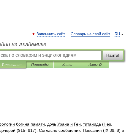
Запомнить сайт
Словарь на свой сайт
RU
едии на Академике
Найти!
Толкования
Переводы
Книги
Игры ⚽
ологии
богиня
памяти
,
дочь
Урана
и
Геи
,
титанида
(
Hes
.
дочерей
(
915
-
917
).
Согласно
сообщению
Павсания
(
IX
39
,
8
)
в