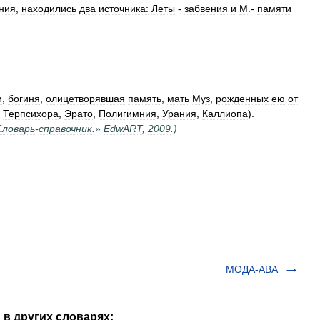
ния
,
находились
два
источника:
Леты
-
забвения
и
М
.-
памяти
и
,
богиня
,
олицетворявшая
память
,
мать
Муз
,
рожденных
ею
от
,
Терпсихора
,
Эрато
,
Полигимния
,
Урания
,
Каллиопа
).
Словарь
-
справочник
.»
EdwART
,
2009
.)
МОДА-АВА
в других словарях: