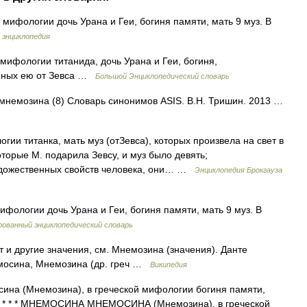
мифологии дочь Урана и Геи, богиня памяти, мать 9 муз. В
 энциклопедия
мифологии титанида, дочь Урана и Геи, богиня,
енных ею от Зевса …
Большой Энциклопедический словарь
 мнемозина (8) Словарь синонимов ASIS. В.Н. Тришин. 2013 …
ии титанка, мать муз (отЗевса), которых произвела на свет в
оторые М. подарила Зевсу, и муз было девять;
удожественных свойств человека, они… …
Энциклопедия Брокгауза
фологии дочь Урана и Геи, богиня памяти, мать 9 муз. В
ованный энциклопедический словарь
 и другие значения, см. Мнемозина (значения). Данте
емосина, Мнемозина (др. греч …
Википедия
сина (Мнемозина), в греческой мифологии богиня памяти,
ь. * * * МНЕМОСИНА МНЕМОСИНА (Мнемозина), в греческой