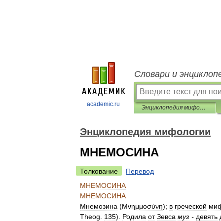
Словари и энциклоп
academic.ru
Энциклопедия мифологии
Энциклопедия мифологии
МНЕМОСИНА
Толкование
Перевод
МНЕМОСИНА
МНЕМОСИНА
Мнемозина
(
Μνημμοσύνη
);
в
греческой
миф
Theog
.
135
).
Родила
от
Зевса
муз
-
девять