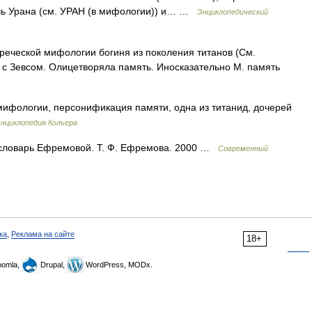
чь Урана (см. УРАН (в мифологии)) и… …
Энциклопедический
еской мифологии богиня из поколения титанов (См.
и с Зевсом. Олицетворяла память. Иносказательно М. память
ифологии, персонификация памяти, одна из титанид, дочерей
нциклопедия Кольера
 словарь Ефремовой. Т. Ф. Ефремова. 2000 …
Современный
ка
,
Реклама на сайте
18+
omla,
Drupal,
WordPress, MODx.