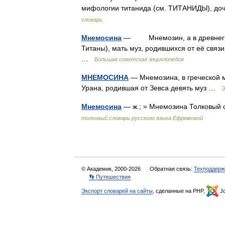
мифологии титанида (см. ТИТАНИДЫ), до
словарь
Мнемосина
— Мнемозин, а в древнегреч
Титаны), мать муз, родившихся от её связ
…
Большая советская энциклопедия
МНЕМОСИНА
— Мнемозина, в греческой м
Урана, родившая от Зевса девять муз …
Э
Мнемосина
— ж.; = Мнемозина Толковый
толковый словарь русского языка Ефремовой
© Академик, 2000-2026
Обратная связь:
Техподдерж
👣 Путешествия
Экспорт словарей на сайты
, сделанные на PHP,
Jo