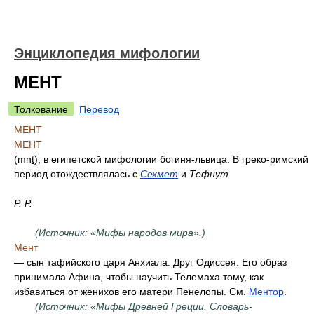
Энциклопедия мифологии
МЕНТ
Толкование
Перевод
МЕНТ
МЕНТ
(mn
t
), в египетской мифологии богиня-львица. В греко-римский
период отождествлялась с
Сехмет
и
Тефнут.
Р. Р.
(Источник: «Мифы народов мира».)
Мент
— сын тафийского царя Анхиала. Друг Одиссея. Его образ
принимала Афина, чтобы научить Телемаха тому, как
избавиться от женихов его матери Пенелопы. См.
Ментор
.
(Источник: «Мифы Древней Греции. Словарь-