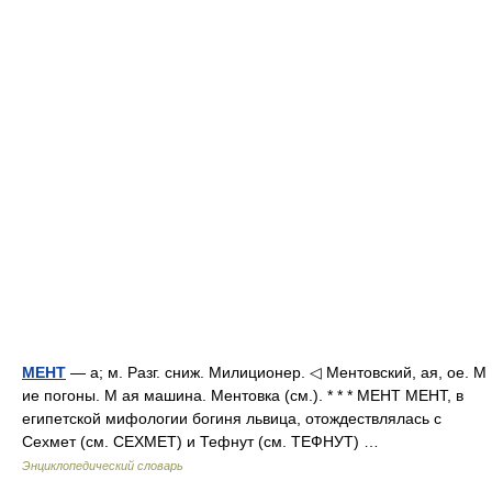
МЕНТ
— а; м. Разг. сниж. Милиционер. ◁ Ментовский, ая, ое. М
ие погоны. М ая машина. Ментовка (см.). * * * МЕНТ МЕНТ, в
египетской мифологии богиня львица, отождествлялась с
Сехмет (см. СЕХМЕТ) и Тефнут (см. ТЕФНУТ) …
Энциклопедический словарь