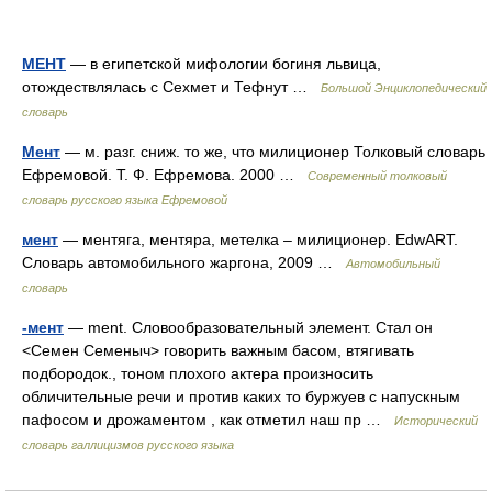
МЕНТ
— в египетской мифологии богиня львица,
отождествлялась с Сехмет и Тефнут …
Большой Энциклопедический
словарь
Мент
— м. разг. сниж. то же, что милиционер Толковый словарь
Ефремовой. Т. Ф. Ефремова. 2000 …
Современный толковый
словарь русского языка Ефремовой
мент
— ментяга, ментяра, метелка – милиционер. EdwART.
Словарь автомобильного жаргона, 2009 …
Автомобильный
словарь
-мент
— ment. Словообразовательный элемент. Стал он
<Семен Семеныч> говорить важным басом, втягивать
подбородок., тоном плохого актера произносить
обличительные речи и против каких то буржуев с напускным
пафосом и дрожаментом , как отметил наш пр …
Исторический
словарь галлицизмов русского языка