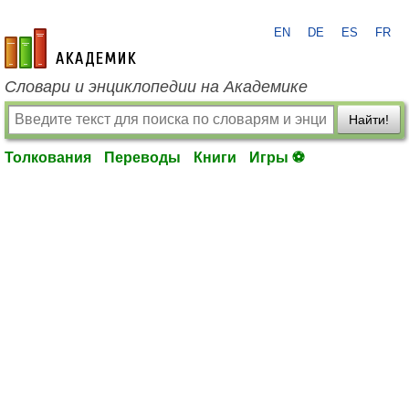
EN
DE
ES
FR
academic.ru
Словари и энциклопедии на Академике
Найти!
Толкования
Переводы
Книги
Игры ⚽