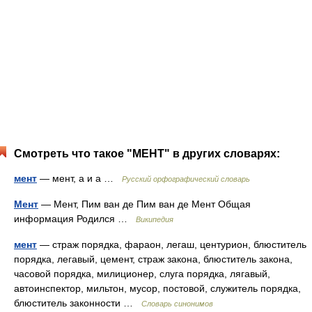
Смотреть что такое "МЕНТ" в других словарях:
мент
— мент, а и а …
Русский орфографический словарь
Мент
— Мент, Пим ван де Пим ван де Мент Общая
информация Родился …
Википедия
мент
— страж порядка, фараон, легаш, центурион, блюститель
порядка, легавый, цемент, страж закона, блюститель закона,
часовой порядка, милиционер, слуга порядка, лягавый,
автоинспектор, мильтон, мусор, постовой, служитель порядка,
блюститель законности …
Словарь синонимов