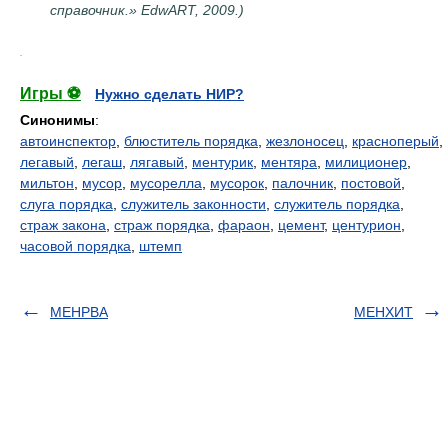
справочник.» EdwART, 2009.)
.
Игры ⚽
Нужно сделать НИР?
Синонимы
:
автоинспектор
,
блюститель порядка
,
жезлоносец
,
красноперый
,
легавый
,
легаш
,
лягавый
,
ментурик
,
ментяра
,
милиционер
,
мильтон
,
мусор
,
мусорелла
,
мусорок
,
палочник
,
постовой
,
слуга порядка
,
служитель законности
,
служитель порядка
,
страж закона
,
страж порядка
,
фараон
,
цемент
,
центурион
,
часовой порядка
,
штемп
МЕНРВА
МЕНХИТ