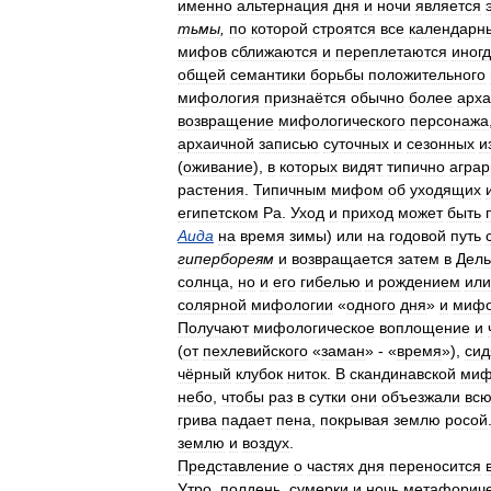
именно
альтернация
дня
и
ночи
является
тьмы
,
по
которой
строятся
все
календарн
мифов
сближаются
и
переплетаются
иног
общей
семантики
борьбы
положительного
мифология
признаётся
обычно
более
арх
возвращение
мифологического
персонажа
архаичной
записью
суточных
и
сезонных
и
(
оживание
),
в
которых
видят
типично
агра
растения
.
Типичным
мифом
об
уходящих
египетском
Ра
.
Уход
и
приход
может
быть
Аида
на
время
зимы
)
или
на
годовой
путь
гипербореям
и
возвращается
затем
в
Дел
солнца
,
но
и
его
гибелью
и
рождением
или
солярной
мифологии
«
одного
дня
»
и
миф
Получают
мифологическое
воплощение
и
(
от
пехлевийского
«
заман
» - «
время
»),
сид
чёрный
клубок
ниток
.
В
скандинавской
миф
небо
,
чтобы
раз
в
сутки
они
объезжали
вс
грива
падает
пена
,
покрывая
землю
росой
землю
и
воздух
.
Представление
о
частях
дня
переносится
Утро
,
полдень
,
сумерки
и
ночь
метафориче