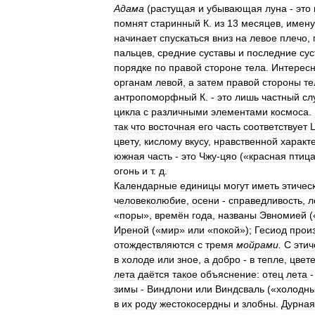
Адама
(
растущая
и
убывающая
луна
-
это
помнят
старинный
К
.
из
13
месяцев
,
имен
начинает
спускаться
вниз
на
левое
плечо
,
пальцев
,
средние
суставы
и
последние
су
порядке
по
правой
стороне
тела
.
Интерес
органам
левой
,
а
затем
правой
стороны
те
антропоморфный
К
. -
это
лишь
частный
сл
цикла
с
различными
элементами
космоса
.
так
что
восточная
его
часть
соответствует
цвету
,
кислому
вкусу
,
нравственной
характ
южная
часть
-
это
Чжу
-
цяо
(«
красная
птиц
огонь
и
т
.
д
.
Календарные
единицы
могут
иметь
этичес
человеколюбие
,
осени
-
справедливость
,
л
«
поры
»,
времён
года
,
названы
Эвномией
(
Иреной
(«
мир
»
или
«
покой
»);
Гесиод
прои
отождествляются
с
тремя
мойрами
.
С
этич
в
холоде
или
зное
,
а
добро
-
в
тепле
,
цвет
лета
даётся
такое
объяснение:
отец
лета
зимы
-
Виндлони
или
Виндсваль
(«
холодн
в
их
роду
жестокосердны
и
злобны
.
Дурная