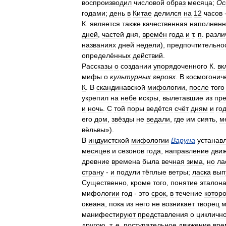
воспроизводил
числовой
образ
месяца
;
Ос
годами
;
день
в
Китае
делился
на
12
часов
К
.
является
также
качественная
наполненн
дней
,
частей
дня
,
времён
года
и
т
.
п
.
разл
названиях
дней
недели
),
предпочтительно
определённых
действий
.
Рассказы
о
создании
упорядоченного
К
.
вк
мифы
о
культурных
героях
.
В
космогонич
К
.
В
скандинавской
мифологии
,
после
того
укрепил
на
небе
искры
,
вылетавшие
из
пр
и
ночь
.
С
той
поры
ведётся
счёт
дням
и
го
его
дом
,
звёзды
не
ведали
,
где
им
сиять
,
м
вёльвы
»).
В
индуистской
мифологии
Варуна
устанав
месяцев
и
сезонов
года
,
направление
дви
древние
времена
была
вечная
зима
,
но
ла
страну
-
и
подули
тёплые
ветры
;
ласка
вып
Существенно
,
кроме
того
,
понятие
эталон
мифологии
год
-
это
срок
,
в
течение
которо
океана
,
пока
из
него
не
возникает
творец
м
манифестируют
представления
о
цикличн
другою
,
т
.
е
.
поступательное
движение
вре