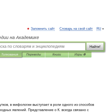
Запомнить сайт
Словарь на свой сайт
RU
едии на Академике
Найти!
Толкования
Переводы
Книги
Игры ⚽
утков
,
в
мифологии
выступает
в
роли
одного
из
способов
родных
явлений
.
Представление
о
К
.
всегда
связано
с