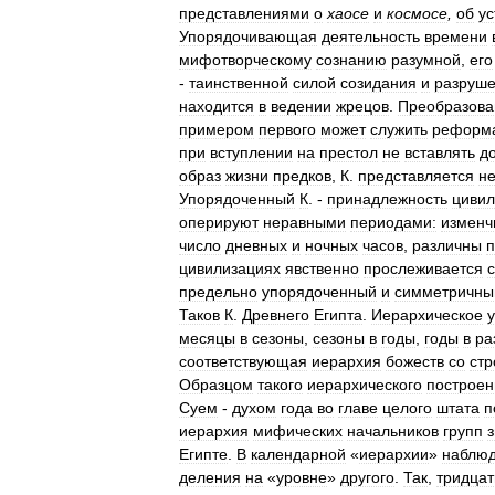
представлениями
о
хаосе
и
космосе
,
об
ус
Упорядочивающая
деятельность
времени
мифотворческому
сознанию
разумной
,
его
-
таинственной
силой
созидания
и
разруш
находится
в
ведении
жрецов
.
Преобразова
примером
первого
может
служить
реформ
при
вступлении
на
престол
не
вставлять
д
образ
жизни
предков
,
К
.
представляется
н
Упорядоченный
К
. -
принадлежность
цивил
оперируют
неравными
периодами:
изменч
число
дневных
и
ночных
часов
,
различны
п
цивилизациях
явственно
прослеживается
предельно
упорядоченный
и
симметричны
Таков
К
.
Древнего
Египта
.
Иерархическое
месяцы
в
сезоны
,
сезоны
в
годы
,
годы
в
ра
соответствующая
иерархия
божеств
со
стр
Образцом
такого
иерархического
построен
Суем
-
духом
года
во
главе
целого
штата
п
иерархия
мифических
начальников
групп
з
Египте
.
В
календарной
«
иерархии
»
наблюд
деления
на
«
уровне
»
другого
.
Так
,
тридцат