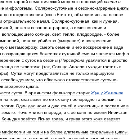
элементарной
семантической
моделью
оппозиций
света
и
ые
мифологемы
.
Солярно
-
суточные
и
сезонно
-
аграрные
циклы
да
до
отождествления
(
как
в
Египте
),
объединяясь
на
основе
и
отрицательного
начал
.
Солярно
-
суточная
,
как
и
лунная
,
аичной
,
нежели
сезонно
-
аграрная
,
а
исчезновение
и
,
воплощающего
солнце
,
свет
,
тепло
,
плодородие
, -
более
зменений
,
нежели
убийство
(
умирание
)
и
воскресение
рную
метаморфозу:
смерть
семени
и
его
воскресение
в
виде
и
возвращающихся
божествах
суточной
смены
является
миф
о
перенесён
с
суток
на
сезоны
(
Персефона
удаляется
в
царство
солнца
по
эклиптике
(
так
,
Солнце
-
Аполлон
уходит
гостить
к
ьфы
).
Сутки
могут
представляться
не
только
маршрутом
освобождением
,
что
облегчало
отождествление
суточно
-
ов
аграрного
цикла
.
части
суток
.
В
армянском
фольклоре
старик
Жук
у
Жаманак
я
на
горе
,
скатывает
по
её
склону
поочерёдно
то
белый
,
то
ологии
Один
дал
ночи
и
дню
коней
и
колесницы
и
послал
их
в
ю
землю
.
Ночь
мчится
впереди
,
и
с
её
коня
по
имени
Инеистая
.
Конь
дня
зовётся
Ясная
грива
,
и
грива
этого
коня
озаряет
в
мифологии
на
год
и
на
более
длительные
сакральные
циклы
.
ски
означают
весенний
,
летний
,
осенний
и
зимний
сезоны
.