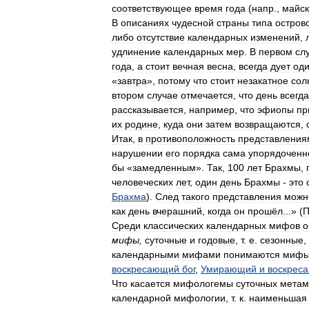
соответствующее
время
года
(
напр
.,
майс
В
описаниях
чудесной
страны
типа
остров
либо
отсутствие
календарных
изменений
,
удлинение
календарных
мер
.
В
первом
сл
года
,
а
стоит
вечная
весна
,
всегда
дует
од
«
завтра
»,
потому
что
стоит
незакатное
сол
втором
случае
отмечается
,
что
день
всегда
рассказывается
,
например
,
что
эфиопы
пр
их
родине
,
куда
они
затем
возвращаются
,
Итак
,
в
противоположность
представления
нарушении
его
порядка
сама
упорядоченн
бы
«
замедленным
».
Так
,
100
лет
Брахмы
,
человеческих
лет
,
один
день
Брахмы
-
это
Брахма
).
След
такого
представления
можн
как
день
вчерашний
,
когда
он
прошёл
...» (
П
Среди
классических
календарных
мифов
о
мифы
,
суточные
и
годовые
,
т
.
е
.
сезонные
,
календарными
мифами
понимаются
миф
воскресающий
бог
,
Умирающий
и
воскрес
Что
касается
мифологемы
суточных
метам
календарной
мифологии
,
т
.
к
.
наименьшая