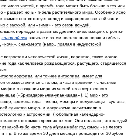
шее
число
частей
,
и
времён
года
может
быть
больше
в
тех
или
ро
-
расцвет
,
ночь
-
гибель
растительного
мира
.
Особенно
ясно
де
«
зиме
»
соответствует
холод
и
сокращение
светлой
части
ано
с
засухой
,
или
«
зима
» -
это
сезон
дождей
.
больших
периодах
в
развитых
древних
цивилизациях
строятся
,
золотой
век
вначале
и
затем
постепенная
порча
и
гибель
.
д
«
ночи
»,
сна
-
смерти
(
напр
.,
пралая
в
индуистской
с
возрастами
человеческой
жизни
,
вероятно
,
также
можно
ние
года
как
человека
рождающегося
,
растущего
,
старящегося
вым
.
нтропоморфизм
,
или
точнее
антропизм
,
имеет
для
он
отождествляется
с
телом
,
а
части
времени
-
с
частями
мифом
о
создании
мира
из
частей
тела
жертвенного
панишад
(«
Брихадараньяка
-
упанишада
»
I
,
1
)
мир
-
это
овище
,
времена
года
-
члены
,
месяцы
и
полумесяцы
-
суставы
,
еей
единства
микро
-
и
макрокосма
насчитывали
в
остеологию
к
астрономии
.
Любопытная
календарно
-
льманских
потомков
древних
тьямов
.
Они
полагают
,
что
каждый
т
из
какой
-
либо
части
тела
Мухаммада:
год
крысы
-
из
левого
и
и
т
.
д
.
В
то
же
время
30
дней
месяца
происходят
от
30
зубов