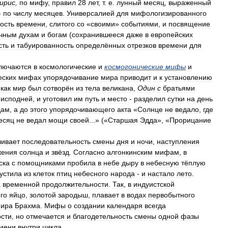
ирис
,
по
мифу
,
правил
28
лет
,
т
.
е
.
лунный
месяц
,
выраженный
-
по
числу
месяцев
.
Универсалией
для
мифологизированного
ость
времени
,
слитого
со
«
своими
»
событиями
,
и
посвящение
ичным
духам
и
богам
(
сохранившееся
даже
в
европейских
сть
и
табуированность
определённых
отрезков
времени
для
лючаются
в
космологические
и
космогонические
мифы
и
еских
мифах
упорядочивание
мира
приводит
и
к
установлению
как
мир
был
сотворён
из
тела
великана
,
Один
с
братьями
еисподней
,
и
уготовил
им
путь
и
место
-
разделил
сутки
на
день
дам
,
а
до
этого
упорядочивающего
акта
«
Солнце
не
ведало
,
где
есяц
не
ведал
мощи
своей
...» («
Старшая
Эдда
», «
Прорицание
ливает
последовательность
смены
дня
и
ночи
,
наступления
жения
солнца
и
звёзд
.
Согласно
алгонкинским
мифам
,
в
ска
с
помощниками
пробила
в
небе
дыру
в
небесную
тёплую
устила
из
клеток
птиц
небесного
народа
-
и
настало
лето
.
а
временной
продолжительности
.
Так
,
в
индуистской
го
яйцо
,
золотой
зародыш
,
плавает
в
водах
первобытного
ира
Брахма
.
Мифы
о
создании
календаря
всегда
ости
,
но
отмечается
и
благодетельность
смены
одной
фазы
мени
внутри
цикла
.