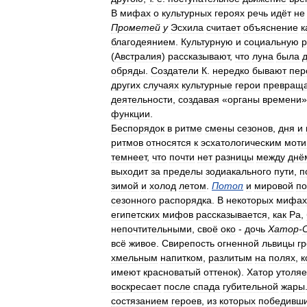
В
мифах
о
культурных
героях
речь
идёт
не
Прометей
у
Эсхила
считает
объяснение
к
благодеянием
.
Культурную
и
социальную
р
(
Австралия
)
рассказывают
,
что
луна
была
обряды
.
Создатели
К
.
нередко
бывают
пер
других
случаях
культурные
герои
превращ
деятельности
,
создавая
«
органы
времени
функции
.
Беспорядок
в
ритме
смены
сезонов
,
дня
и
ритмов
относятся
к
эсхатологическим
моти
темнеет
,
что
почти
нет
разницы
между
днё
выходит
за
пределы
зодиакального
пути
,
п
зимой
и
холод
летом
.
Потоп
и
мировой
п
сезонного
распорядка
.
В
некоторых
мифах
египетских
мифов
рассказывается
,
как
Ра
,
непочтительными
,
своё
око
-
дочь
Xaтop
-
всё
живое
.
Свирепость
огненной
львицы
гр
хмельным
напитком
,
разлитым
на
полях
,
к
имеют
красноватый
оттенок
).
Хатор
утоляе
воскресает
после
спада
губительной
жары
состязанием
героев
,
из
которых
победивш