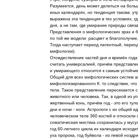
Разумеется
,
день
может
делиться
на
боль
иных
календарях
,
но
тенденция
такова:
ут
выражена
эта
тенденция
в
тех
условиях
,
г
дня
,
а
не
там
,
где
умирание
природы
связ
Представления
о
мифологических
эрах
и
по
той
же
модели:
расцвет
и
благополучие
Тогда
наступает
период
латентный
,
перио
мифологии
).
Отождествление
частей
дня
и
времён
года
считать
универсалией
,
причём
представле
и
умирающего
относится
к
самым
устойчи
Общий
для
всех
мифологических
систем
а
мифологизированного
К
.
то
следствие
,
что
тела
.
Такое
представление
пересекается
с
животного
или
человека
.
Так
,
в
одной
из
у
жертвенный
конь
,
причём
год
-
это
его
тул
дни
и
ночи
-
ноги
.
Астрологи
с
их
общей
ид
человеческом
теле
360
костей
и
относили
соматическая
мистика
сохранилась
у
мусу
год
60
-
летнего
цикла
их
календаря
исходи
уха
пророка
,
год
буйвола
-
из
левой
ноздр