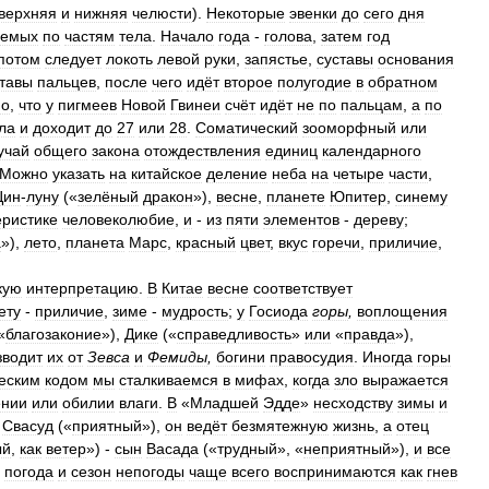
верхняя
и
нижняя
челюсти
).
Некоторые
эвенки
до
сего
дня
уемых
по
частям
тела
.
Начало
года
-
голова
,
затем
год
потом
следует
локоть
левой
руки
,
запястье
,
суставы
основания
ставы
пальцев
,
после
чего
идёт
второе
полугодие
в
обратном
но
,
что
у
пигмеев
Новой
Гвинеи
счёт
идёт
не
по
пальцам
,
а
по
ла
и
доходит
до
27
или
28
.
Соматический
зооморфный
или
учай
общего
закона
отождествления
единиц
календарного
Можно
указать
на
китайское
деление
неба
на
четыре
части
,
Цин
-
луну
(«
зелёный
дракон
»),
весне
,
планете
Юпитер
,
синему
еристике
человеколюбие
,
и
-
из
пяти
элементов
-
дереву
;
а
»),
лето
,
планета
Марс
,
красный
цвет
,
вкус
горечи
,
приличие
,
кую
интерпретацию
.
В
Китае
весне
соответствует
ету
-
приличие
,
зиме
-
мудрость
;
у
Госиода
горы
,
воплощения
«
благозаконие
»),
Дике
(«
справедливость
»
или
«
правда
»),
зводит
их
от
Зевса
и
Фемиды
,
богини
правосудия
.
Иногда
горы
еским
кодом
мы
сталкиваемся
в
мифах
,
когда
зло
выражается
ении
или
обилии
влаги
.
В
«
Младшей
Эдде
»
несходству
зимы
и
-
Свасуд
(«
приятный
»),
он
ведёт
безмятежную
жизнь
,
а
отец
ый
,
как
ветер
») -
сын
Васада
(«
трудный
», «
неприятный
»),
и
все
погода
и
сезон
непогоды
чаще
всего
воспринимаются
как
гнев