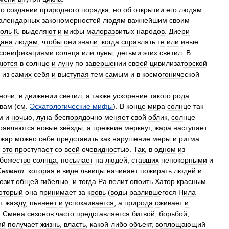
о
создании
природного
порядка
,
но
об
открытии
его
людям
.
алендарных
закономерностей
людям
важнейшим
своим
оль
К
.
выделяют
и
мифы
малоразвитых
народов
.
Диери
дана
людям
,
чтобы
они
знали
,
когда
справлять
те
или
иные
сонификациями
солнца
или
луны
,
детьми
этих
светил
.
В
аются
в
солнце
и
луну
по
завершении
своей
цивилизаторской
»
из
самих
себя
и
выступая
тем
самым
и
в
космогонической
ночи
,
в
движении
светил
,
а
также
ускорение
такого
рода
вам
(
см
.
Эсхатологические
мифы
).
В
конце
мира
солнце
так
м
и
ночью
,
луна
беспорядочно
меняет
свой
облик
,
солнце
оявляются
новые
звёзды
,
а
прежние
меркнут
,
жара
наступает
ожар
можно
себе
представить
как
нарушение
меры
и
ритма
это
проступает
со
всей
очевидностью
.
Так
,
в
одном
из
божество
солнца
,
посылает
на
людей
,
ставших
непокорными
и
Сехмет
,
которая
в
виде
львицы
начинает
пожирать
людей
и
озит
общей
гибелью
,
и
тогда
Ра
велит
опоить
Хатор
красным
оторый
она
принимает
за
кровь
(
воды
разлившегося
Нила
т
жажду
,
пьянеет
и
успокаивается
,
а
природа
оживает
и
.
Смена
сезонов
часто
представляется
битвой
,
борьбой
,
ий
получает
жизнь
,
власть
,
какой
-
либо
объект
,
воплощающий