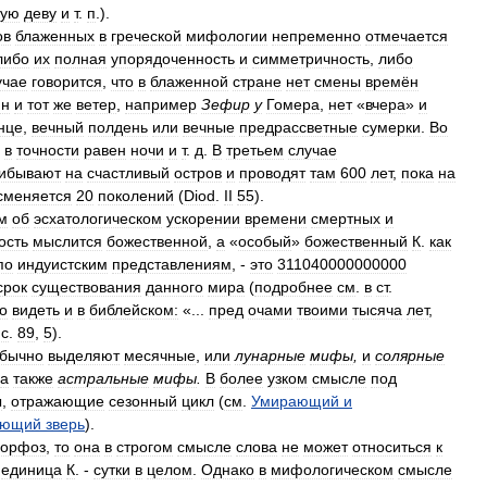
кую
деву
и
т
.
п
.).
ов
блаженных
в
греческой
мифологии
непременно
отмечается
либо
их
полная
упорядоченность
и
симметричность
,
либо
учае
говорится
,
что
в
блаженной
стране
нет
смены
времён
ин
и
тот
же
ветер
,
например
Зефир
у
Гомера
,
нет
«
вчера
»
и
нце
,
вечный
полдень
или
вечные
предрассветные
сумерки
.
Во
в
точности
равен
ночи
и
т
.
д
.
В
третьем
случае
ибывают
на
счастливый
остров
и
проводят
там
600
лет
,
пока
на
сменяется
20
поколений
(
Diod
.
II
55
).
м
об
эсхатологическом
ускорении
времени
смертных
и
ость
мыслится
божественной
,
а
«
особый
»
божественный
К
.
как
по
индуистским
представлениям
, -
это
311040000000000
срок
существования
данного
мира
(
подробнее
см
.
в
ст
.
о
видеть
и
в
библейском:
«...
пред
очами
твоими
тысяча
лет
,
с
.
89
,
5
).
бычно
выделяют
месячные
,
или
лунарные
мифы
,
и
солярные
а
также
астральные
мифы
.
В
более
узком
смысле
под
ы
,
отражающие
сезонный
цикл
(
см
.
Умирающий
и
ающий
зверь
).
орфоз
,
то
она
в
строгом
смысле
слова
не
может
относиться
к
единица
К
. -
сутки
в
целом
.
Однако
в
мифологическом
смысле