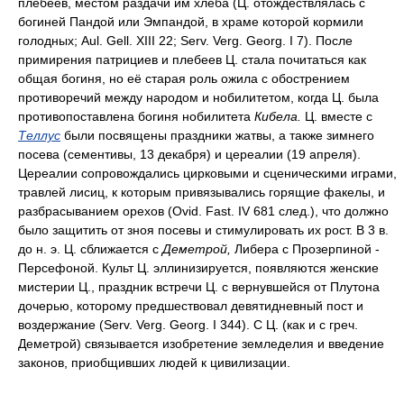
плебеев, местом раздачи им хлеба (Ц. отождествлялась с
богиней Пандой или Эмпандой, в храме которой кормили
голодных; Aul. Gell. XIII 22; Serv. Verg. Georg. I 7). После
примирения патрициев и плебеев Ц. стала почитаться как
общая богиня, но её старая роль ожила с обострением
противоречий между народом и нобилитетом, когда Ц. была
противопоставлена богиня нобилитета
Кибела.
Ц. вместе с
Теллус
были посвящены праздники жатвы, а также зимнего
посева (сементивы, 13 декабря) и цереалии (19 апреля).
Цереалии сопровождались цирковыми и сценическими играми,
травлей лисиц, к которым привязывались горящие факелы, и
разбрасыванием орехов (Ovid. Fast. IV 681 след.), что должно
было защитить от зноя посевы и стимулировать их рост. В 3 в.
до н. э. Ц. сближается с
Деметрой,
Либера с Прозерпиной -
Персефоной. Культ Ц. эллинизируется, появляются женские
мистерии Ц., праздник встречи Ц. с вернувшейся от Плутона
дочерью, которому предшествовал девятидневный пост и
воздержание (Serv. Verg. Georg. I 344). С Ц. (как и с греч.
Деметрой) связывается изобретение земледелия и введение
законов, приобщивших людей к цивилизации.