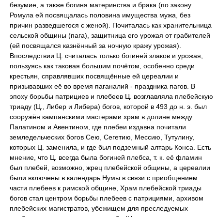
безумие, а также богиня материнства и брака (по закону
Ромула ей посвящалась половина имущества мужа, без
причин разведшегося с женой). Почиталась как хранительница
сельской общины (пага), защитница его урожая от грабителей
(ей посвящался казнённый за ночную кражу урожая).
Впоследствии Ц. считалась только богиней злаков и урожая,
пользуясь как таковая большим почётом, особенно среди
крестьян, справлявших посвящённые ей цереалии и
призывавших её во время паганалий - праздника пагов. В
эпоху борьбы патрициев и плебеев Ц. возглавляла плебейскую
триаду (Ц., Либер и Либера) богов, которой в 493 до н. э. был
сооружён кампанскими мастерами храм в долине между
Палатином и Авентином, где плебеи издавна почитали
земледельческих богов Сею, Сегетию, Мессию, Тутулину,
которых Ц. заменила, и где был подземный алтарь Конса. Есть
мнение, что Ц. всегда была богиней плебса, т. к. её фламин
был плебей, возможно, жрец плебейской общины, а цереалии
были включены в календарь Нумы в связи с приобщением
части плебеев к римской общине, Храм плебейской триады
богов стал центром борьбы плебеев с патрициями, архивом
плебейских магистратов, убежищем для преследуемых