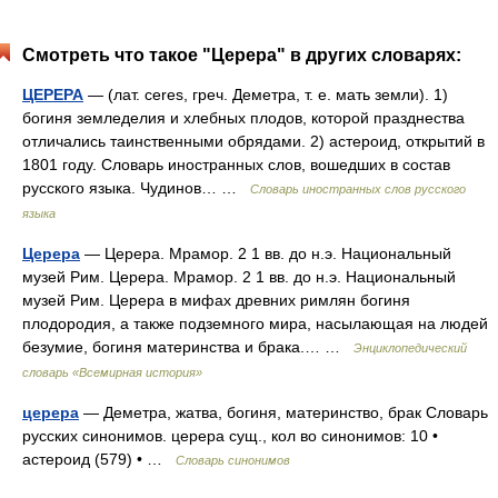
Смотреть что такое "Церера" в других словарях:
ЦЕРЕРА
— (лат. ceres, греч. Деметра, т. е. мать земли). 1)
богиня земледелия и хлебных плодов, которой празднества
отличались таинственными обрядами. 2) астероид, открытий в
1801 году. Словарь иностранных слов, вошедших в состав
русского языка. Чудинов… …
Словарь иностранных слов русского
языка
Церера
— Церера. Мрамор. 2 1 вв. до н.э. Национальный
музей Рим. Церера. Мрамор. 2 1 вв. до н.э. Национальный
музей Рим. Церера в мифах древних римлян богиня
плодородия, а также подземного мира, насылающая на людей
безумие, богиня материнства и брака.… …
Энциклопедический
словарь «Всемирная история»
церера
— Деметра, жатва, богиня, материнство, брак Словарь
русских синонимов. церера сущ., кол во синонимов: 10 •
астероид (579) • …
Словарь синонимов