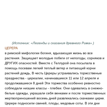
(Источник: «Легенды и сказания древнего Рима».)
ЦЕРЕРА
в римской мифологии богиня, вдыхающая жизнь во все
растения. Защищает молодые побеги от непогоды, сорняков и
ДРУГИХ опасностей. Вместе с Теллурой она посылала в
помощь посевам легкий теплый ветер и питающий корни
растений дождь, В честь Цереры устраивались торжсственые
празднества - цереалии, начинавшиеся 11 или 12 апреля и
продолжавшиеся 8 дней Эти торжества особенно ревностно
соблюдали низшие классы - плебеи. Они одевались в снежно-
белые одежды, украшали себя венками и после торжественных
жертвоприношений восемь дней развлекались скачками цирке.
Церере подносили свиней, плоды, медовые соты. В эти дни