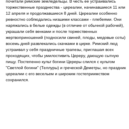
почитали римские земледельцы. В честь ее устраивались
торжественные празднества - цереалии, начинавшиеся 11 или
12 апреля и продолжавшиеся 8 дней. Цереалии особенно
ревностно соблюдались низшими классами - плебеями. Они
наряжались в белые одежды (в отличие от обычной рабочей),
украшали себя венками и после торжественных
жертвоприношений (подносили свиней, плоды, медовые соты)
восемь дней развлекались скачками в цирке. Римский люд
устраивал у себя праздничные трапезы, приглашая всех
проходящих, чтобы умилостивить Цереру, дающую сытную
пищу. Постепенно культ богини Цереры слился с культом
"Светлой богини" (Теллуры) и греческой Деметры, но праздник
цереалии с его весельем и широким гостеприимством
сохранился.