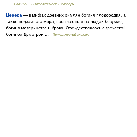
…
Большой Энциклопедический словарь
Церера
— в мифах древних римлян богиня плодородия, а
также подземного мира, насылающая на людей безумие,
богиня материнства и брака. Отождествлялась с греческой
богиней Деметрой …
Исторический словарь