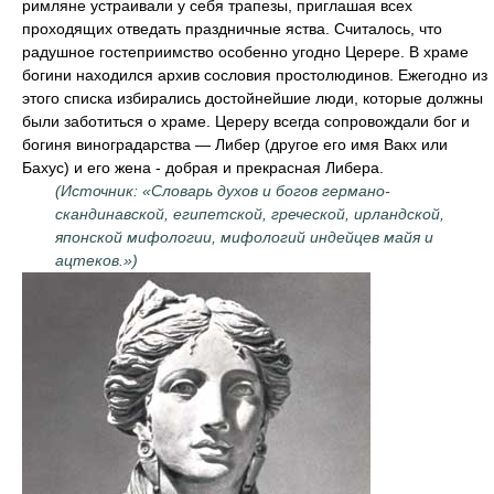
римляне устраивали у себя трапезы, приглашая всех
проходящих отведать праздничные яства. Считалось, что
радушное гостеприимство особенно угодно Церере. В храме
богини находился архив сословия простолюдинов. Ежегодно из
этого списка избирались достойнейшие люди, которые должны
были заботиться о храме. Цереру всегда сопровождали бог и
богиня виноградарства — Либер (другое его имя Вакх или
Бахус) и его жена - добрая и прекрасная Либера.
(Источник: «Словарь духов и богов германо-
скандинавской, египетской, греческой, ирландской,
японской мифологии, мифологий индейцев майя и
ацтеков.»)