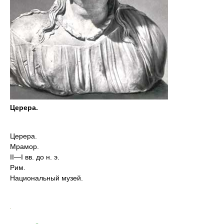
Церера.
Церера.
Мрамор.
II—I вв. до н. э.
Рим.
Национальный музей.
.