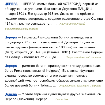
ЦЕРЕРА
— ЦЕРЕРА, самый большой АСТЕРОИД, первый из
обнаруженных учеными, был открыт Джузеппе ПАЦЦИ 1
января 1801 г. Его диаметр 913 км. Движется по орбите в
главном поясе астероидов, среднее расстояние его до Солнца
414 млн. км, что совпадает с… …
Научно-технический
энциклопедический словарь
Церера
— I в римской мифологии богиня земледелия и
плодородия. Соответствует греческой Деметре. II одна из
самых крупных (поперечник около 1000 км) малых планет
(№ 1), открыта Дж. Пиацци (Италия, 1801). Расстояние Цереры
от Солнца изменяется от 2,55 до… …
Энциклопедический словарь
Церера
— римская богиня; принадлежит к числу древнейших
богов Рима (ктак назыв. di indigetes). Ее главная функция
охрана посева во всемоменты его развития; поэтому
древнейший культ ее теснейшим образомсвязан с культом еще
более древней богини Tellus… …
Энциклопедия Брокгауза и Ефрона
Церера
— У этого термина существуют и другие значения, см.
Церера (значения). Церера …
Википедия