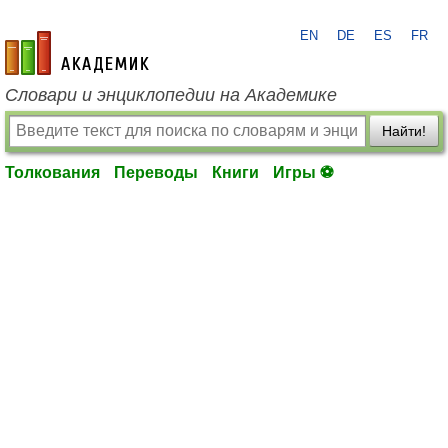
EN
DE
ES
FR
academic.ru
Словари и энциклопедии на Академике
Найти!
Толкования
Переводы
Книги
Игры ⚽