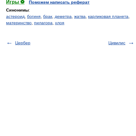
Игры ⚽
Поможем написать реферат
Синонимы
:
астероид
,
богиня
,
брак
,
деметра
,
жатва
,
карликовая планета
,
материнство
,
пилагора
,
хлоя
Цербер
Цивилис