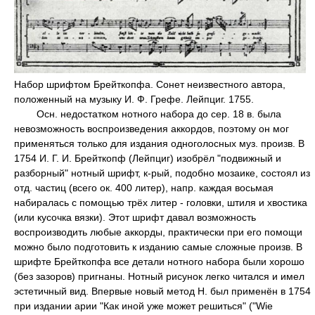
Набор шрифтом Брейткопфа. Сонет неизвестного автора,
положенный на музыку И. Ф. Грефе. Лейпциг. 1755.
Осн. недостатком нотного набора до сер. 18 в. была
невозможность воспроизведения аккордов, поэтому он мог
применяться только для издания одноголосных муз. произв. В
1754 И. Г. И. Брейткопф (Лейпциг) изобрёл "подвижный и
разборный" нотный шрифт, к-рый, подобно мозаике, состоял из
отд. частиц (всего ок. 400 литер), напр. каждая восьмая
набиралась с помощью трёх литер - головки, штиля и хвостика
(или кусочка вязки). Этот шрифт давал возможность
воспроизводить любые аккорды, практически при его помощи
можно было подготовить к изданию самые сложные произв. В
шрифте Брейткопфа все детали нотного набора были хорошо
(без зазоров) пригнаны. Нотный рисунок легко читался и имел
эстетичный вид. Впервые новый метод Н. был применён в 1754
при издании арии "Как иной уже может решиться" ("Wie