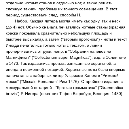
отдельно нотных станов и отдельно нот, а также решать
сложную технич. проблему их точного совмещения. В этот
период существовали след. способы Н.
Набор. Каждая литера могла иметь как одну, так и неск.
(до 4) нот. Обычно сначала печатались нотные станы (красная
краска покрывала сравнительно небольшую площадь и
быстрее высыхала), а затем ("вторым прогоном") - ноты и текст.
Иногда печатались только ноты с текстом, а линии
прочерчивались от руки, напр. в "Собрании напевов на
Магнификат" ("Collectorium super Magnificat"), изд. в Эслингене
в 1473. Так издавались произв., записанные хоральной, а
иногда и невменной нотацией. Хоральные ноты были впервые
напечатаны с наборных литер Ульрихом Ханом в "Римской
мессе" ("Missale Romanum" Рим 1476). Старейшее издание с
мензуральной нотацией - "Краткая грамматика" ("Grammatica
brevis") P. Нигера (печатник Т. фон Вюрцбург, Венеция, 1480).