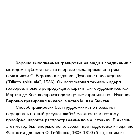
Хорошо выполненная гравировка на меди в соединении с
методом глубокой печати впервые была применена рим.
печатником С. Веровио в издании "Духовное наслаждение"
("Diletto spirituale", 1586). Он использовал технику нидерл.
гравёров, к-рые в репродукциях картин таких художников, как
Мартин де Вос, воспроизводили целые страницы нот. Издания
Веровио гравировал нидерл. мастер М. ван Бюитен.
Способ гравировки был трудоёмким, но позволял
передавать нотный рисунок любой сложности и поэтому
приобрёл широкое распространение во мн. странах. В Англии
этот метод был впервые использован при подготовке к изданию
Фантазии для виол О. Гиббонса, 1606-1610 (б. г.); одним из