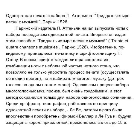
Однократная печать с набора П. Аттеньяна. "Тридцать четыре
песни с музыкой". Париж. 1528.
Парижский издатель П. Аттеньян начал выпускать ноты с
набора посредством однократной печати. Впервые он издал
этим способом "Тридцать четыре песни с музыкой" ("Trente et
quatre chansons musicales", Париж, 1528). Изобретение, по-
видимому, принадлежит печатнику и шрифтоотливщику П.
Отену. В новом шрифте каждая литера состояла из
комбинации ноты с небольшой частью нотного стана, что
позволяло не только упростить процесс печати (осуществлять
её в один прогон), но и набирать многогол. музыку (до трёх
голосов на одном нотном стане). Однако сам процесс набора
многоголосных муз. произв. был очень трудоёмким, и этот
метод сохранился только для набора одноголосных сочинений.
Среди др. франц. типографов, работавших по принципу
однократной печати с набора, - Ле Бе, литеры к-рого были
впоследствии приобретены фирмой Баллар и Ле Руа и, будучи
защищены корол. привилегией, применялись вплоть до 18 в.