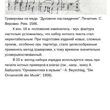
Гравировка на меди. "Духовное наслаждение". Печатник. С.
Веровио. Рим. 1586.
К кон. 18 в. положение изменилось - муз. фактура
настолько усложнилась, что набор нотного текста стал
нерентабельным. При подготовке изданий новых, сложных
произв., особенно орк. партитур, стало целесообразным
применять метод гравировки, к тому времени значительно
усовершенствованный.
В 20 в. метод набора изредка используется лишь при
печати нотных примеров в книгах (см., напр., книгу А.
Байшлага "Орнаментика в музыке" - А. Beyschlag, "Die
Ornamentik der Musik", 1908).