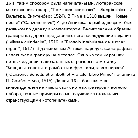
16 в. таким способом были напечатаны мн. лютеранские
молитвенники (напр., "Певческая книжечка" - "Sangbьchlein" И.
Вальтера, Вит-тенберг, 1524). В Риме в 1510 вышли "Новые
песни" ("Canzone nove") А. де Антикиса, к-рый одноврем. был
резчиком по дереву и композитором. Великолепные образцы
гравюры на дереве представляют его последующие издания
("Missae quindecim", 1516, и "Frottolo intabulatae da suonar
organi", 1517). В дальнейшем Антикис наряду с ксилографией
использует и гравюру на металле. Одно из самых ранних
нотных изданий, напечатанных с гравюры по металлу, -
"Канцоны, сонеты, страмботты и фроттолы, книга первая"
("Canzone, Sonetti, Strambotti et Frottole, Libro Primo" печатника
П. Самбонетуса, 1515). До нач. 16 в. большинство
книгоиздателей не имело своих нотных гравёров и нотного
набора; нотные примеры во мн. случаях изготовлялись
странствующими нотопечатниками.