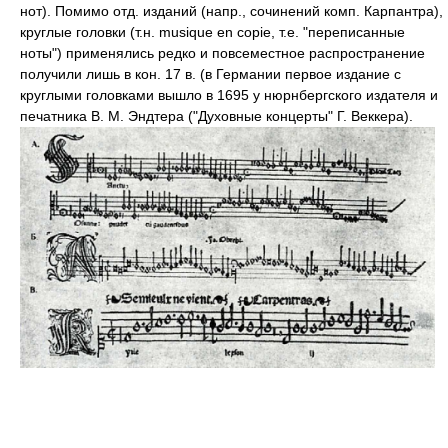
нот). Помимо отд. изданий (напр., сочинений комп. Карпантра),
круглые головки (т.н. musique en copie, т.е. "переписанные
ноты") применялись редко и повсеместное распространение
получили лишь в кон. 17 в. (в Германии первое издание с
круглыми головками вышло в 1695 у нюрнбергского издателя и
печатника В. М. Эндтера ("Духовные концерты" Г. Веккера).