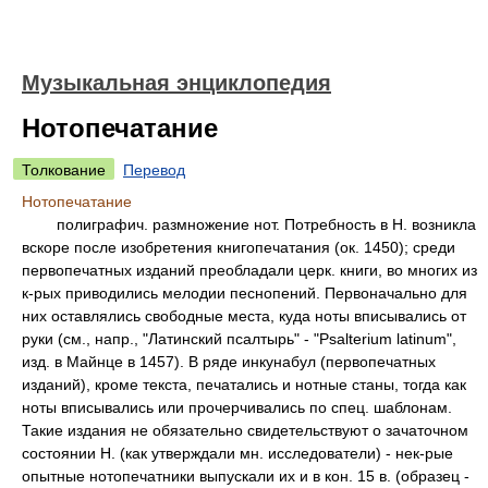
Музыкальная энциклопедия
Нотопечатание
Толкование
Перевод
Нотопечатание
полиграфич. размножение нот. Потребность в Н. возникла
вскоре после изобретения книгопечатания (ок. 1450); среди
первопечатных изданий преобладали церк. книги, во многих из
к-рых приводились мелодии песнопений. Первоначально для
них оставлялись свободные места, куда ноты вписывались от
руки (см., напр., "Латинский псалтырь" - "Psalterium latinum",
изд. в Майнце в 1457). В ряде инкунабул (первопечатных
изданий), кроме текста, печатались и нотные станы, тогда как
ноты вписывались или прочерчивались по спец. шаблонам.
Такие издания не обязательно свидетельствуют о зачаточном
состоянии Н. (как утверждали мн. исследователи) - нек-рые
опытные нотопечатники выпускали их и в кон. 15 в. (образец -