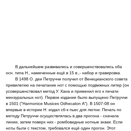
В дальнейшем развивались и совершенствовались оба
осн. типа Н., намеченные ещё в 15 в.,- набор и гравировка.
В 1498 О. деи Петруччи получил от Венецианского совета
привилегию на печатание нот с помощью подвижных литер (он
усовершенствовал метод У. Хана и применил его к печати
мензуральных нот). Первое издание было выпущено Петруччи
в 1501 ("Harmonice Musices Odhecaton А"). В 1507-08 он
впервые в истории Н. издал сб-к пьес для лютни. Печать по
методу Петруччи осуществлялась в два прогона - сначала
линии, затем поверх них - ромбовидные нотные знаки. Если
ноты были с текстом, требовался ещё один прогон. Этот