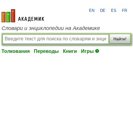
EN
DE
ES
FR
academic.ru
Словари и энциклопедии на Академике
Найти!
Толкования
Переводы
Книги
Игры ⚽