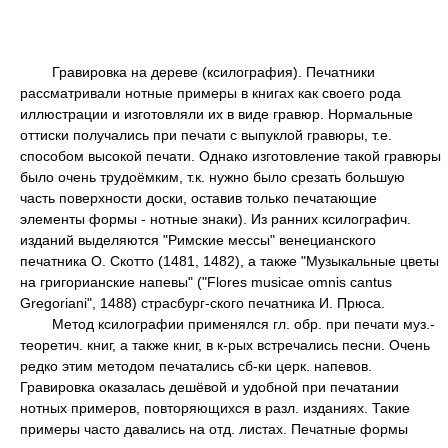
Гравировка на дереве (ксилография). Печатники
рассматривали нотные примеры в книгах как своего рода
иллюстрации и изготовляли их в виде гравюр. Нормальные
оттиски получались при печати с выпуклой гравюры, т.е.
способом высокой печати. Однако изготовление такой гравюры
было очень трудоёмким, т.к. нужно было срезать большую
часть поверхности доски, оставив только печатающие
элементы формы - нотные знаки). Из ранних ксилографич.
изданий выделяются "Римские мессы" венецианского
печатника О. Скотто (1481, 1482), а также "Музыкальные цветы
на григорианские напевы" ("Flores musicae omnis cantus
Gregoriani", 1488) страсбург-ского печатника И. Прюса.
Метод ксилографии применялся гл. обр. при печати муз.-
теоретич. книг, а также книг, в к-рых встречались песни. Очень
редко этим методом печатались сб-ки церк. напевов.
Гравировка оказалась дешёвой и удобной при печатании
нотных примеров, повторяющихся в разл. изданиях. Такие
примеры часто давались на отд. листах. Печатные формы