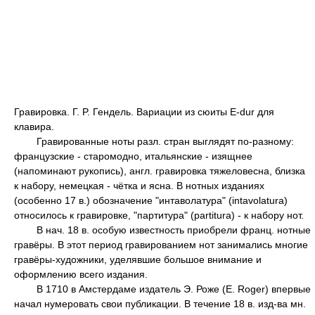
Гравировка. Г. P. Гендель. Вариации из сюиты E-dur для
клавира.
Гравированные ноты разл. стран выглядят по-разному:
французские - старомодно, итальянские - изящнее
(напоминают рукопись), англ. гравировка тяжеловесна, близка
к набору, немецкая - чётка и ясна. В нотных изданиях
(особенно 17 в.) обозначение "интаволатура" (intavolatura)
относилось к гравировке, "партитура" (partitura) - к набору нот.
В нач. 18 в. особую известность приобрели франц. нотные
гравёры. В этот период гравированием нот занимались многие
гравёры-художники, уделявшие большое внимание и
оформлению всего издания.
В 1710 в Амстердаме издатель Э. Роже (E. Roger) впервые
начал нумеровать свои публикации. В течение 18 в. изд-ва мн.