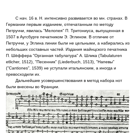
С нач. 16 в. Н. интенсивно развивается во мн. странах. В
Германии первым изданием, отпечатанным по методу
Петруччи, явилась "Мелопея" П. Тритониуса, выпущенная в
1507 в Аугсбурге печатником Э. Эглином. В отличие от
Петруччи, у Эглина линии были не цельными, а набирались из
небольших составных частей. Издания майнцского печатника
П. Шёффера "Органная табулатура" А. Шлика (Tabulaturen
etlicher, 1512), "Песенник" (Liederbuch, 1513), "Напевы"
("Саntiones", 1539) не уступали итальянским, а иногда и
превосходили их.
Дальнейшие усовершенствования в метод набора нот
были внесены во Франции.