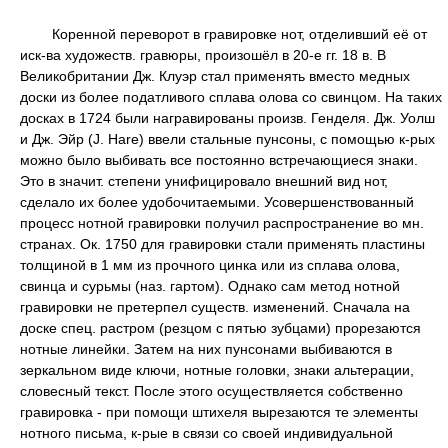
Коренной переворот в гравировке нот, отделивший её от
иск-ва художеств. гравюры, произошёл в 20-е гг. 18 в. В
Великобритании Дж. Клуэр стал применять вместо медных
доски из более податливого сплава олова со свинцом. На таких
досках в 1724 были награвированы произв. Генделя. Дж. Уолш
и Дж. Эйр (J. Hare) ввели стальные пунсоны, с помощью к-рых
можно было выбивать все постоянно встречающиеся знаки.
Это в значит. степени унифицировало внешний вид нот,
сделало их более удобочитаемыми. Усовершенствованный
процесс нотной гравировки получил распространение во мн.
странах. Ок. 1750 для гравировки стали применять пластины
толщиной в 1 мм из прочного цинка или из сплава олова,
свинца и сурьмы (наз. гартом). Однако сам метод нотной
гравировки не претерпел существ. изменений. Сначала на
доске спец. растром (резцом с пятью зубцами) прорезаются
нотные линейки. Затем на них пунсонами выбиваются в
зеркальном виде ключи, нотные головки, знаки альтерации,
словесный текст. После этого осуществляется собственно
гравировка - при помощи штихеля вырезаются те элементы
нотного письма, к-рые в связи со своей индивидуальной