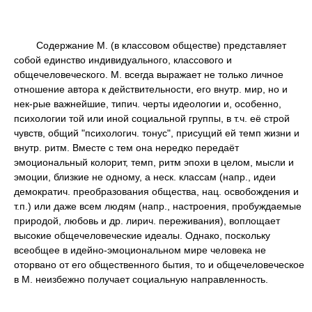
Содержание М. (в классовом обществе) представляет
собой единство индивидуального, классового и
общечеловеческого. М. всегда выражает не только личное
отношение автора к действительности, его внутр. мир, но и
нек-рые важнейшие, типич. черты идеологии и, особенно,
психологии той или иной социальной группы, в т.ч. её строй
чувств, общий "психологич. тонус", присущий ей темп жизни и
внутр. ритм. Вместе с тем она нередко передаёт
эмоциональный колорит, темп, ритм эпохи в целом, мысли и
эмоции, близкие не одному, а неск. классам (напр., идеи
демократич. преобразования общества, нац. освобождения и
т.п.) или даже всем людям (напр., настроения, пробуждаемые
природой, любовь и др. лирич. переживания), воплощает
высокие общечеловеческие идеалы. Однако, поскольку
всеобщее в идейно-эмоциональном мире человека не
оторвано от его общественного бытия, то и общечеловеческое
в М. неизбежно получает социальную направленность.