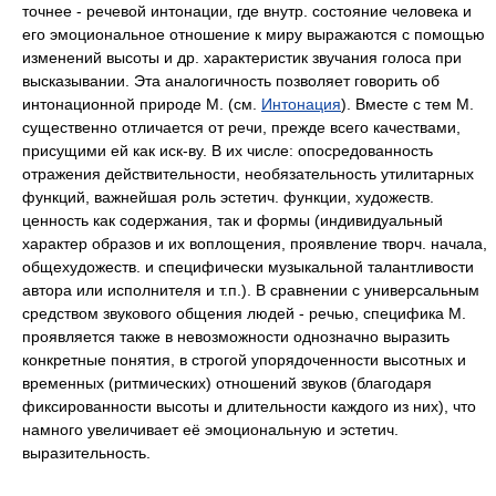
точнее - речевой интонации, где внутр. состояние человека и
его эмоциональное отношение к миру выражаются с помощью
изменений высоты и др. характеристик звучания голоса при
высказывании. Эта аналогичность позволяет говорить об
интонационной природе М. (см.
Интонация
). Вместе с тем М.
существенно отличается от речи, прежде всего качествами,
присущими ей как иск-ву. В их числе: опосредованность
отражения действительности, необязательность утилитарных
функций, важнейшая роль эстетич. функции, художеств.
ценность как содержания, так и формы (индивидуальный
характер образов и их воплощения, проявление творч. начала,
общехудожеств. и специфически музыкальной талантливости
автора или исполнителя и т.п.). В сравнении с универсальным
средством звукового общения людей - речью, специфика М.
проявляется также в невозможности однозначно выразить
конкретные понятия, в строгой упорядоченности высотных и
временных (ритмических) отношений звуков (благодаря
фиксированности высоты и длительности каждого из них), что
намного увеличивает её эмоциональную и эстетич.
выразительность.