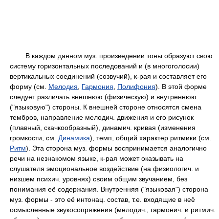
В каждом данном муз. произведении тоны образуют свою
систему горизонтальных последований и (в многоголосии)
вертикальных соединений (созвучий), к-рая и составляет его
форму (см.
Мелодия
,
Гармония
,
Полифония
). В этой форме
следует различать внешнюю (физическую) и внутреннюю
("языковую") стороны. К внешней стороне относятся смена
тембров, направление мелодич. движения и его рисунок
(плавный, скачкообразный), динамич. кривая (изменения
громкости, см.
Динамика
), темп, общий характер ритмики (см.
Ритм
). Эта сторона муз. формы воспринимается аналогично
речи на незнакомом языке, к-рая может оказывать на
слушателя эмоциональное воздействие (на физиологич. и
низшем психич. уровнях) своим общим звучанием, без
понимания её содержания. Внутренняя ("языковая") сторона
муз. формы - это её интонац. состав, т.е. входящие в неё
осмысленные звукосопряжения (мелодич., гармонич. и ритмич.