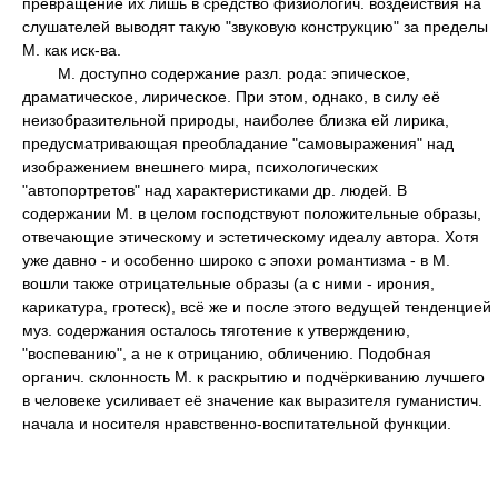
превращение их лишь в средство физиологич. воздействия на
слушателей выводят такую "звуковую конструкцию" за пределы
М. как иск-ва.
М. доступно содержание разл. рода: эпическое,
драматическое, лирическое. При этом, однако, в силу её
неизобразительной природы, наиболее близка ей лирика,
предусматривающая преобладание "самовыражения" над
изображением внешнего мира, психологических
"автопортретов" над характеристиками др. людей. В
содержании М. в целом господствуют положительные образы,
отвечающие этическому и эстетическому идеалу автора. Хотя
уже давно - и особенно широко с эпохи романтизма - в М.
вошли также отрицательные образы (а с ними - ирония,
карикатура, гротеск), всё же и после этого ведущей тенденцией
муз. содержания осталось тяготение к утверждению,
"воспеванию", а не к отрицанию, обличению. Подобная
органич. склонность М. к раскрытию и подчёркиванию лучшего
в человеке усиливает её значение как выразителя гуманистич.
начала и носителя нравственно-воспитательной функции.