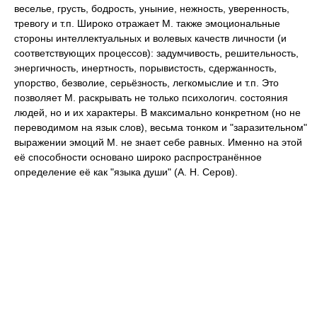
веселье, грусть, бодрость, уныние, нежность, уверенность,
тревогу и т.п. Широко отражает М. также эмоциональные
стороны интеллектуальных и волевых качеств личности (и
соответствующих процессов): задумчивость, решительность,
энергичность, инертность, порывистость, сдержанность,
упорство, безволие, серьёзность, легкомыслие и т.п. Это
позволяет М. раскрывать не только психологич. состояния
людей, но и их характеры. В максимально конкретном (но не
переводимом на язык слов), весьма тонком и "заразительном"
выражении эмоций М. не знает себе равных. Именно на этой
её способности основано широко распространённое
определение её как "языка души" (А. Н. Серов).