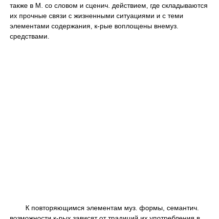
также в М. со словом и сценич. действием, где складываются
их прочные связи с жизненными ситуациями и с теми
элементами содержания, к-рые воплощены внемуз.
средствами.
К повторяющимся элементам муз. формы, семантич.
возможности к-рых зависят от традиций их употребления в