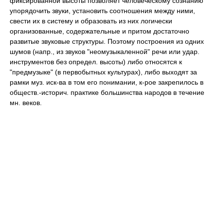
фиксированной высоты позволяет человеческому сознанию
упорядочить звуки, установить соотношения между ними,
свести их в систему и образовать из них логически
организованные, содержательные и притом достаточно
развитые звуковые структуры. Поэтому построения из одних
шумов (напр., из звуков "неомузыкаленной" речи или удар.
инструментов без определ. высоты) либо относятся к
"предмузыке" (в первобытных культурах), либо выходят за
рамки муз. иск-ва в том его понимании, к-рое закрепилось в
обществ.-историч. практике большинства народов в течение
мн. веков.