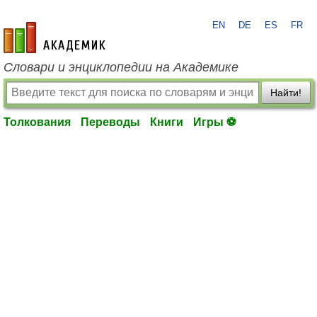
EN
DE
ES
FR
academic.ru
Словари и энциклопедии на Академике
Найти!
Толкования
Переводы
Книги
Игры ⚽