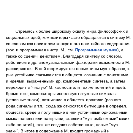
Стремясь к более широкому охвату мира философских и
социальных идей, композиторы часто обращаются к синтезу М.
со словом как носителем конкретного понятийного содержания
(вок. и программная инстр. М., см.
Программная музыка
), а
также со сценич. действием. Благодаря синтезу со словом,
действием и др. внемузыкальными факторами возможности М.
расширяются. В ней формируются новые типы муз. образов, к-
рые устойчиво связываются в обществ. сознании с понятиями
и идеями, выраженными др. компонентами синтеза, а затем
переходят в "чистую" М. как носители тех же понятий и идей.
Кроме того, композиторы используют звуковые символы
(условные знаки), возникшие в обществ. практике (разного
рода сигналы и т.п.; сюда же относятся бытующие в определ.
обществ. среде и получившие в ней устойчивый однозначный
смысл напевы или наигрыши, ставшие "муз. эмблемами" каких-
либо понятий), пли же создают собственные, новые "муз.
знаки". В итоге в содержание М. входит громадный и