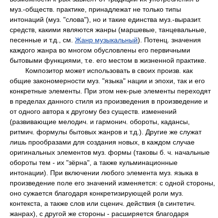
муз.-обществ. практике, принадлежат не только типы
интонаций (муз. "слова"), но и такие единства муз.-выразит.
средств, какими являются жанры (маршевые, танцевальные,
песенные и т.д., см.
Жанр музыкальный
). Потенц. значения
каждого жанра во многом обусловлены его первичными
бытовыми функциями, т.е. его местом в жизненной практике.
Композитор может использовать в своих произв. как
общие закономерности муз. "языка" нации и эпохи, так и его
конкретные элементы. При этом нек-рые элементы переходят
в пределах данного стиля из произведения в произведение и
от одного автора к другому без существ. изменений
(развивающие мелодич. и гармонич. обороты, кадансы,
ритмич. формулы бытовых жанров и т.д.). Другие же служат
лишь прообразами для создания новых, в каждом случае
оригинальных элементов муз. формы (таковы б. ч. начальные
обороты тем - их "зёрна", а также кульминационные
интонации). При включении любого элемента муз. языка в
произведение поле его значений изменяется: с одной стороны,
оно сужается благодаря конкретизирующей роли муз.
контекста, а также слов или сценич. действия (в синтетич.
жанрах), с другой же стороны - расширяется благодаря