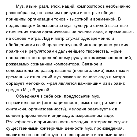
Муз. языки разл. эпох, наций, композиторов необычайно
разнообразны, но всем им присущи и нек-рые общие
принципы организации тонов - высотной и временной. В
подавляющем большинстве муз. культур и стилей высотные
отношения тонов организованы на основе лада, а временные -
на основе метра. Лад и метр служат одновременно и
обобщениями всей предшествующей интонационно-ритмич.
практики и регуляторами дальнейшего творчества, к-рые
направляют по определённому руслу поток звукосопряжений,
рождаемых сознанием композитора. Связное и
содержательное развёртывание (в одноголосии) высотных и
временных отношений муз. звуков на основе лада и метра
образует мелодию, к-рая является важнейшим из выразит.
средств М., её душой.
Объединяя в себе осн. предпосылки муз.
выразительности (интонационность, высотная, ритмич. и
синтаксич. организованность), мелодия реализует их в
концентрированном и индивидуализированном виде.
Рельефность и оригинальность мелодич. материала служат
существенными критериями ценности муз. произведения,
значительно способствуют его восприятию и запоминанию.