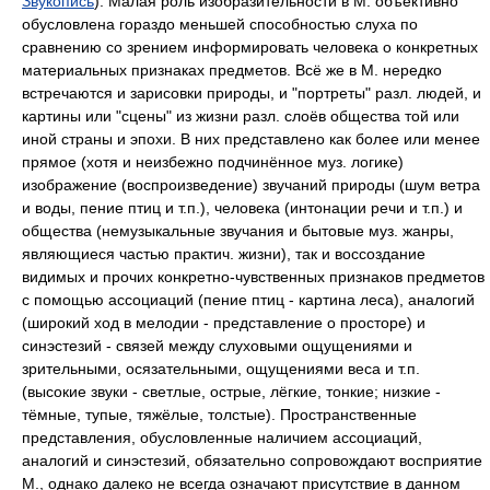
Звукопись
). Малая роль изобразительности в М. объективно
обусловлена гораздо меньшей способностью слуха по
сравнению со зрением информировать человека о конкретных
материальных признаках предметов. Всё же в М. нередко
встречаются и зарисовки природы, и "портреты" разл. людей, и
картины или "сцены" из жизни разл. слоёв общества той или
иной страны и эпохи. В них представлено как более или менее
прямое (хотя и неизбежно подчинённое муз. логике)
изображение (воспроизведение) звучаний природы (шум ветра
и воды, пение птиц и т.п.), человека (интонации речи и т.п.) и
общества (немузыкальные звучания и бытовые муз. жанры,
являющиеся частью практич. жизни), так и воссоздание
видимых и прочих конкретно-чувственных признаков предметов
с помощью ассоциаций (пение птиц - картина леса), аналогий
(широкий ход в мелодии - представление о просторе) и
синэстезий - связей между слуховыми ощущениями и
зрительными, осязательными, ощущениями веса и т.п.
(высокие звуки - светлые, острые, лёгкие, тонкие; низкие -
тёмные, тупые, тяжёлые, толстые). Пространственные
представления, обусловленные наличием ассоциаций,
аналогий и синэстезий, обязательно сопровождают восприятие
М., однако далеко не всегда означают присутствие в данном