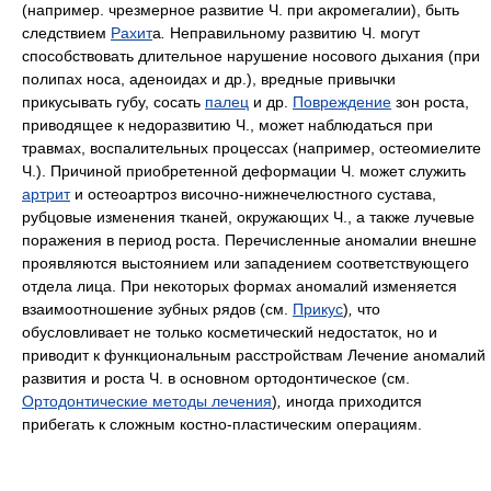
(например. чрезмерное развитие Ч. при акромегалии), быть
следствием
Рахит
а
.
Неправильному развитию Ч. могут
способствовать длительное нарушение носового дыхания (при
полипах носа, аденоидах и др.), вредные привычки
прикусывать губу, сосать
палец
и др.
Повреждение
зон роста,
приводящее к недоразвитию Ч., может наблюдаться при
травмах, воспалительных процессах (например, остеомиелите
Ч.). Причиной приобретенной деформации Ч. может служить
артрит
и остеоартроз височно-нижнечелюстного сустава,
рубцовые изменения тканей, окружающих Ч., а также лучевые
поражения в период роста. Перечисленные аномалии внешне
проявляются выстоянием или западением соответствующего
отдела лица.
При некоторых формах аномалий изменяется
взаимоотношение зубных рядов (см.
Прикус
)
,
что
обусловливает не только косметический недостаток, но и
приводит к функциональным расстройствам Лечение аномалий
развития и роста Ч. в основном ортодонтическое (см.
Ортодонтические методы лечения
)
,
иногда приходится
прибегать к сложным костно-пластическим операциям.