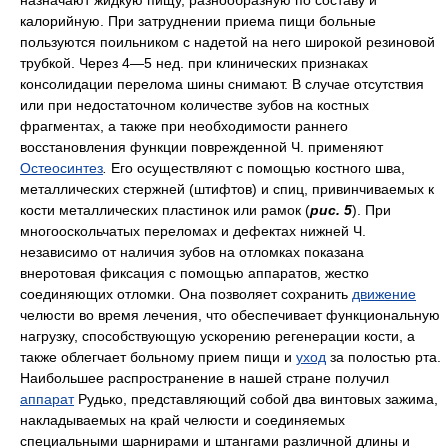
назначают жидкую пищу, разнообразную по составу и
калорийную. При затруднении приема пищи больные
пользуются поильником с надетой на него широкой резиновой
трубкой. Через 4—5 нед. при клинических признаках
консолидации перелома шины снимают. В случае отсутствия
или при недостаточном количестве зубов на костных
фрагментах, а также при необходимости раннего
восстановления функции поврежденной Ч. применяют
Остеосинтез
.
Его осуществляют с помощью костного шва,
металлических стержней (штифтов) и спиц, привинчиваемых к
кости металлических пластинок или рамок (
рис. 5
). При
многооскольчатых переломах и дефектах нижней Ч.
независимо от наличия зубов на отломках показана
внеротовая фиксация с помощью аппаратов, жестко
соединяющих отломки. Она позволяет сохранить
движение
челюсти во время лечения, что обеспечивает функциональную
нагрузку, способствующую ускорению регенерации кости, а
также облегчает больному прием пищи и
уход
за полостью рта.
Наибольшее распространение в нашей стране получил
аппарат
Рудько, представляющий собой два винтовых зажима,
накладываемых на край челюсти и соединяемых
специальными шарнирами и штангами различной длины и