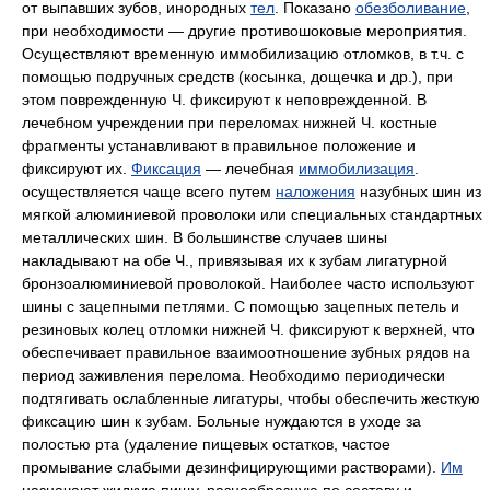
от выпавших зубов, инородных
тел
. Показано
обезболивание
,
при необходимости — другие противошоковые мероприятия.
Осуществляют временную иммобилизацию отломков, в т.ч. с
помощью подручных средств (косынка, дощечка и др.), при
этом поврежденную Ч. фиксируют к неповрежденной. В
лечебном учреждении при переломах нижней Ч. костные
фрагменты устанавливают в правильное положение и
фиксируют их.
Фиксация
— лечебная
иммобилизация
.
осуществляется чаще всего путем
наложения
назубных шин из
мягкой алюминиевой проволоки или специальных стандартных
металлических шин. В большинстве случаев шины
накладывают на обе Ч., привязывая их к зубам лигатурной
бронзоалюминиевой проволокой. Наиболее часто используют
шины с зацепными петлями. С помощью зацепных петель и
резиновых колец отломки нижней Ч. фиксируют к верхней, что
обеспечивает правильное взаимоотношение зубных рядов на
период заживления перелома. Необходимо периодически
подтягивать ослабленные лигатуры, чтобы обеспечить жесткую
фиксацию шин к зубам. Больные нуждаются в уходе за
полостью рта (удаление пищевых остатков, частое
промывание слабыми дезинфицирующими растворами).
Им