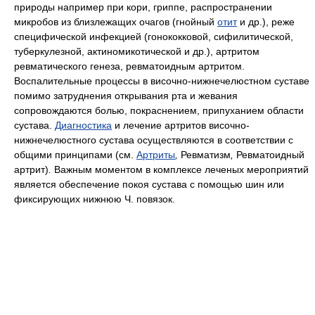
природы например при кори, гриппе, распространении
микробов из близлежащих очагов (гнойный
отит
и др.), реже
специфической инфекцией (гонококковой, сифилитической,
туберкулезной, актиномикотической и др.), артритом
ревматического генеза, ревматоидным артритом.
Воспалительные процессы в височно-нижнечелюстном суставе
помимо затруднения открывания рта и жевания
сопровождаются болью, покраснением, припуханием области
сустава.
Диагностика
и лечение артритов височно-
нижнечелюстного сустава осуществляются в соответствии с
общими принципами (см.
Артриты
,
Ревматизм
,
Ревматоидный
артрит)
.
Важным моментом в комплексе леченых мероприятий
является обеспечение покоя сустава с помощью шин или
фиксирующих нижнюю Ч. повязок.