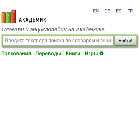
EN
DE
ES
FR
academic.ru
Словари и энциклопедии на Академике
Найти!
Толкования
Переводы
Книги
Игры ⚽