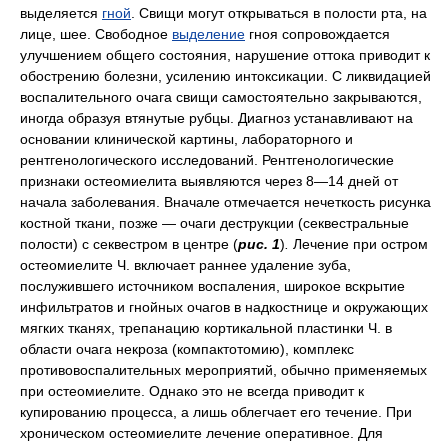
выделяется
гной
. Свищи могут открываться в полости рта, на
лице, шее. Свободное
выделение
гноя сопровождается
улучшением общего состояния, нарушение оттока приводит к
обострению болезни, усилению интоксикации. С ликвидацией
воспалительного очага свищи самостоятельно закрываются,
иногда образуя втянутые рубцы. Диагноз устанавливают на
основании клинической картины, лабораторного и
рентгенологического исследований. Рентгенологические
признаки остеомиелита выявляются через 8—14 дней от
начала заболевания. Вначале отмечается нечеткость рисунка
костной ткани, позже — очаги деструкции (секвестральные
полости) с секвестром в центре (
рис. 1
)
.
Лечение при остром
остеомиелите Ч. включает раннее удаление зуба,
послужившего источником воспаления, широкое вскрытие
инфильтратов и гнойных очагов в надкостнице и окружающих
мягких тканях, трепанацию кортикальной пластинки Ч. в
области очага некроза (компактотомию), комплекс
противовоспалительных мероприятий, обычно применяемых
при остеомиелите. Однако это не всегда приводит к
купированию процесса, а лишь облегчает его течение. При
хроническом остеомиелите лечение оперативное. Для