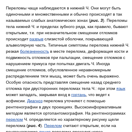
Переломы чаще наблюдаются в нижней Ч. Они могут быть
одиночными и множественными и обычно происходят в так
называемых слабых анатомических зонах (
рис. 3
). Переломы
тела нижней Ч. и пределах зубного ряда, как правило, бывают
открытыми, т.е. при незначительном смещении отломков
происходит
разрыв
слизистой оболочки, покрывающей
альвеолярную часть. Типичные симптомы перелома нижней Ч.
резкая
болезненность
в месте перелома, деформация кости и
подвижность отломков при пальпации, смещение отломков с
нарушением прикуса при попытках двигать Ч. Иногда
смещение отломков, обусловленное неравномерным
распределением тяги мышц, может быть очень выражено.
Особую опасность представляя смещение назад среднего
отломка при двусторонних переломах тела Ч.: при этом
язык
может западать, закрывая вход в
гортань
, что ведет к
асфиксии.
Диагноз
перелома уточняют с помощью
рентгенографии в двух проекциях. Высокоинформативным
методом является ортопантомография. На рентгенограммах
перелом
Ч. определяется но характерному рисунку щели
перелома (
рис. 4
).
Перелом
считают открытым, если на
рентгенограмме
линия
перелома проходит через