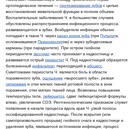
ортопедическое лечение —
протезирование зубов
с целью
восстановления жевательной функции в полном объеме.
Воспалительные заболевания Ч. в большинстве случаев
обусловлены распространением инфекционного процесса,
развивающегося в зубах. Возбудители инфекции обычно
попадают в ткани Ч. через
канал корня зуба
(при
Пульпит
е
,
осложнившемся
Периодонтит
ом) и через зубодесневые
карманы (при парадонтите). При остром гнойном
периодонтите
экссудат
часто проникает в надкостницу и
развивается острый
периостит
Ч. Под надкостницей образуется
болезненный
инфильтрат
, переходящий в
абсцесс
.
Симптомами периостита Ч. являются боль в области
пораженного зуба,
ощущение
«выросшего зуба», резкая
гиперемия
и отек мягких тканей ротовой полости в зоне
поражения, отек мягких тканей лица. Возможны повышение
температуры тела,
лейкоцитоз
, сдвиг лейкоцитарной формулы
влево, увеличение СОЭ. Рентгенологическим признаком служит
появление в начале процесса вдоль края Ч. узкой полосы
оссифицированной надкостницы. После вскрытия (или
самопроизвольного прорыва) гнойного очага в надкостнице и
удаления зуба, явившегося источником инфекции, процесс