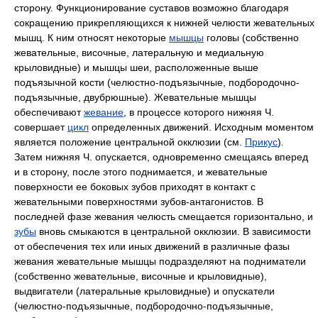
сторону. Функционирование суставов возможно благодаря
сокращению прикрепляющихся к нижней челюсти жевательных
мышц. К ним относят некоторые
мышцы
головы (собственно
жевательные, височные, латеральную и медиальную
крыловидные) и мышцы шеи, расположенные выше
подъязычной кости (челюстно-подъязычные, подбородочно-
подъязычные, двубрюшные). Жевательные мышцы
обеспечивают
жевание
, в процессе которого нижняя Ч.
совершает
цикл
определенных движений. Исходным моментом
является положение центральной окклюзии (см.
Прикус
)
.
Затем нижняя Ч. опускается, одновременно смещаясь вперед
и в сторону, после этого поднимается, и жевательные
поверхности ее боковых зубов приходят в контакт с
жевательными поверхностями зубов-антагонистов. В
последней фазе жевания челюсть смещается горизонтально, и
зубы
вновь смыкаются в центральной окклюзии. В зависимости
от обеспечения тех или иных движений в различные фазы
жевания жевательные мышцы подразделяют на подниматели
(собственно жевательные, височные и крыловидные),
выдвигатели (латеральные крыловидные) и опускатели
(челюстно-подъязычные, подбородочно-подъязычные,