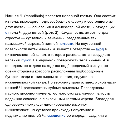
Нижняя Ч. (mandibula) является непарной костью. Она состоит
из тела, имеющего подковообразную форму и состоящего из
двух частей, — основания и альвеолярной части, и отходящих
от
тела Ч. двух ветвей (
рис. 2
). Каждая ветвь имеет по два
отростка — суставной и венечный, разделенные так
называемой вырезкой нижней
челюсти
. На внутренней
поверхности ветви нижней Ч. имеется отверстие —
вход
в
нижнечелюстной канал, в котором располагается сосудисто-
нервный
пучок
. На наружной поверхности тела нижней Ч. в
переднем ее отделе находится подбородочный выступ, по
обеим сторонам которого расположены подбородочные
бугорки, кзади от них видны отверстия, ведущие в
нижнечелюстной канал. По верхнему краю альвеолярной части
нижней Ч. расположены зубные альвеолы. Посредством
парного височно-нижнечелюстного сустава нижняя челюсть
подвижно сочленена с височными костями черепа. Благодаря
одновременному функционированию височно-
нижнечелюстных суставов происходит опускание и
поднимание нижней Ч.,
смещение
ее вперед, назад или в