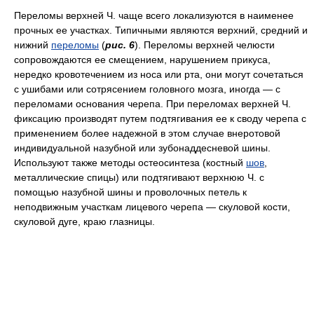
Переломы верхней Ч. чаще всего локализуются в наименее
прочных ее участках. Типичными являются верхний, средний и
нижний
переломы
(
рис. 6
). Переломы верхней челюсти
сопровождаются ее смещением, нарушением прикуса,
нередко кровотечением из носа или рта, они могут сочетаться
с ушибами или сотрясением головного мозга, иногда — с
переломами основания черепа. При переломах верхней Ч.
фиксацию производят путем подтягивания ее к своду черепа с
применением более надежной в этом случае внеротовой
индивидуальной назубной или зубонаддесневой шины.
Используют также методы остеосинтеза (костный
шов
,
металлические спицы) или подтягивают верхнюю Ч. с
помощью назубной шины и проволочных петель к
неподвижным участкам лицевого черепа — скуловой кости,
скуловой дуге, краю глазницы.