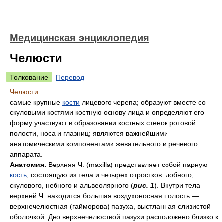
Медицинская энциклопедия
Челюсти
Толкование
Перевод
Челюсти
самые крупные
кости
лицевого черепа; образуют вместе со
скуловыми костями костную основу лица и определяют его
форму участвуют в образовании костных стенок ротовой
полости, носа и глазниц; являются важнейшими
анатомическими компонентами жевательного и речевого
аппарата.
Анатомия.
Верхняя Ч. (maxilla) представляет собой парную
кость
, состоящую из тела и четырех отростков: лобного,
скулового, небного и альвеолярного (
рис. 1
). Внутри тела
верхней Ч. находится большая воздухоносная полость —
верхнечелюстная (гайморова) пазуха, выстланная слизистой
оболочкой. Дно верхнечелюстной пазухи расположено близко к