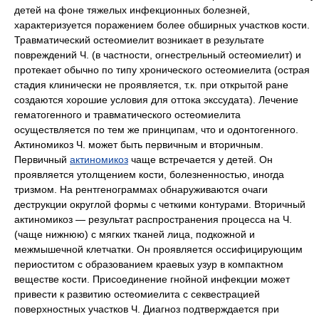
детей на фоне тяжелых инфекционных болезней,
характеризуется поражением более обширных участков кости.
Травматический остеомиелит возникает в результате
повреждений Ч. (в частности, огнестрельный остеомиелит) и
протекает обычно по типу хронического остеомиелита (острая
стадия клинически не проявляется, т.к. при открытой ране
создаются хорошие условия для оттока экссудата). Лечение
гематогенного и травматического остеомиелита
осуществляется по тем же принципам, что и одонтогенного.
Актиномикоз Ч. может быть первичным и вторичным.
Первичный
актиномикоз
чаще встречается у детей. Он
проявляется утолщением кости, болезненностью, иногда
тризмом. На рентгенограммах обнаруживаются очаги
деструкции округлой формы с четкими контурами. Вторичный
актиномикоз — результат распространения процесса на Ч.
(чаще нижнюю) с мягких тканей лица, подкожной и
межмышечной клетчатки. Он проявляется оссифицирующим
периоститом с образованием краевых узур в компактном
веществе кости. Присоединение гнойной инфекции может
привести к развитию остеомиелита с секвестрацией
поверхностных участков Ч. Диагноз подтверждается при