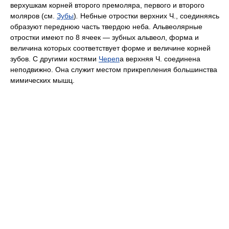
верхушкам корней второго премоляра, первого и второго
моляров (см.
Зубы
)
.
Небные отростки верхних Ч., соединяясь
образуют переднюю часть твердою неба. Альвеолярные
отростки имеют по 8 ячеек — зубных альвеол, форма и
величина которых соответствует форме и величине корней
зубов. С другими костями
Череп
а
верхняя Ч. соединена
неподвижно. Она служит местом прикрепления большинства
мимических мышц.