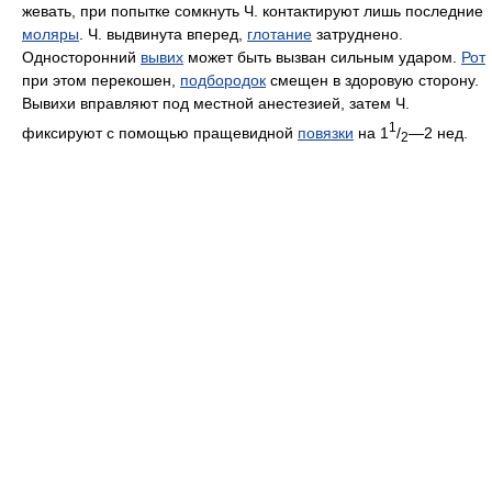
жевать, при попытке сомкнуть Ч. контактируют лишь последние
моляры
. Ч. выдвинута вперед,
глотание
затруднено.
Односторонний
вывих
может быть вызван сильным ударом.
Рот
при этом перекошен,
подбородок
смещен в здоровую сторону.
Вывихи вправляют под местной анестезией, затем Ч.
1
фиксируют с помощью пращевидной
повязки
на 1
/
—2 нед.
2