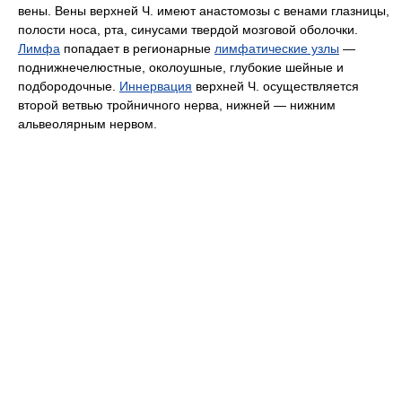
вены. Вены верхней Ч. имеют анастомозы с венами глазницы,
полости носа, рта, синусами твердой мозговой оболочки.
Лимфа
попадает в регионарные
лимфатические узлы
—
поднижнечелюстные, околоушные, глубокие шейные и
подбородочные.
Иннервация
верхней Ч. осуществляется
второй ветвью тройничного нерва, нижней — нижним
альвеолярным нервом.