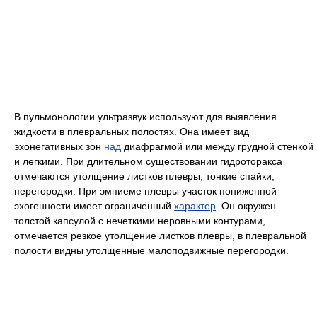
В пульмонологии ультразвук используют для выявления
жидкости в плевральных полостях. Она имеет вид
эхонегативных зон
над
диафрагмой или между грудной стенкой
и легкими. При длительном существовании гидроторакса
отмечаются утолщение листков плевры, тонкие спайки,
перегородки. При эмпиеме плевры участок пониженной
эхогенности имеет ограниченный
характер
. Он окружен
толстой капсулой с нечеткими неровными контурами,
отмечается резкое утолщение листков плевры, в плевральной
полости видны утолщенные малоподвижные перегородки.