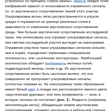
устроенных по принципу «серой шкалы»,
яркость
каждой точки
изображения зависит от интенсивности отраженного сигнала,
т.е. от акустического сопротивления тканей этого участка.
Ультразвуковые волны легко распространяются в упругих
средах и отражаются на границе различных слоев в
зависимости от изменения акустического сопротивления
среды. Чем больше акустическое сопротивление исследуемой
ткани, тем интенсивнее она отражает ультразвуковые сигналы,
тем светлее исследуемый участок выглядит на сканограмме.
Отражение участком ткани ультразвуковых сигналов сильнее,
чем в норме, определяют терминами «повышенная
эхогенность», или «усиленная эхоструктура». Наибольшей
эхогенностью обладают
конкременты
желчных путей,
поджелудочной железы, почек и др. Их акустическое
сопротивление может быть настолько велико, что они
совершенно не пропускают ультразвуковые сигналы,
полностью отражая их. На сканограммах такие образования
имеют белый
цвет
, а позади них располагается черного цвета
«акустическая дорожка», или тень конкремента, — зона, в
которую сигналы не поступают (
рис. 1
). Жидкость (например,
заполняющая кисты), обладающая низким акустическим
сопротивлением, отражает эхосигналы в небольшой степени.