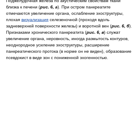
Поджелудочная железа по акустическим свойствам ткани
близка к печени (
рис. 6, а
). При остром панкреатите
отмечаются увеличение органа, ослабление эхоструктуры,
плохая
визуализация
селезеночной (проходя вдоль
задневерхней поверхности железы) и воротной вен (
рис. 6, б
).
Признаками хронического панкреатита (
рис. 6, в
) служат
увеличение органа, неровность, иногда размытость контуров,
неоднородное усиление эхоструктуры, расширение
панкреатического протока (в норме он не виден), образование
псевдокист в виде зон с пониженной эхогенностью.