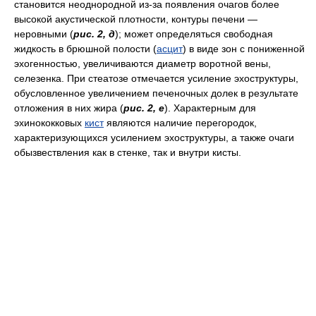
становится неоднородной из-за появления очагов более
высокой акустической плотности, контуры печени —
неровными (
рис. 2, д
); может определяться свободная
жидкость в брюшной полости (
асцит
) в виде зон с пониженной
эхогенностью, увеличиваются диаметр воротной вены,
селезенка. При стеатозе отмечается усиление эхоструктуры,
обусловленное увеличением печеночных долек в результате
отложения в них жира (
рис. 2, е
). Характерным для
эхинококковых
кист
являются наличие перегородок,
характеризующихся усилением эхоструктуры, а также очаги
обызвествления как в стенке, так и внутри кисты.