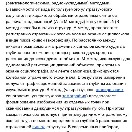
(рентгенологическими, радионуклидными) методами.
В зависимости от вида используемого ультразвукового
излучателя и характера обработки отраженных сигналов
различают одномерный (А- и М-методы) и двухмерный (В-
метод) способы анализа структур. А-метод предполагает
регистрацию отраженных эхосигналов на экране осциллоскопа
в виде пиков кривой (эхография). По расстоянию между
пиками посылаемого и отраженных сигналов можно судить о
глубине расположения границы раздела двух сред, т.е.
расстояния до исследуемого объекта. М-метод используют для
одномерной регистрации движений объектов, при этом на
экране осциллографа или ленте самописца фиксируются
колебания отраженного эхосигнала. В результате измерений
получают график временной зависимости глубины залегания
изучаемых структур. В-метод (ультразвуковое
сканирование
,
сонография, ультразвуковая
томография
) предполагает
формирование изображения из отдельных точек при
сканировании движущимся ультразвуковым лучом. При этом
каждая точка соответствует принятому датчиком отраженному
эхосигналу, а ее место определяется глубиной расположения
отражающей
сигнал
структуры. В современных приборах,