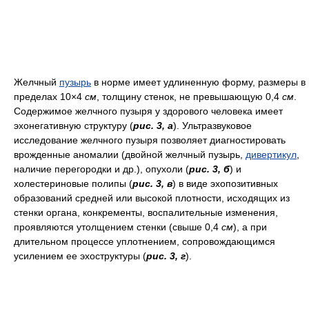
Желчный
пузырь
в норме имеет удлиненную форму, размеры в
пределах 10×4
см
, толщину стенок, не превышающую 0,4
см
.
Содержимое желчного пузыря у здорового человека имеет
эхонегативную структуру (
рис. 3, а
). Ультразвуковое
исследование желчного пузыря позволяет диагностировать
врожденные аномалии (двойной желчный пузырь,
дивертикул
,
наличие перегородки и др.), опухоли (
рис. 3, б
) и
холестериновые полипы (
рис. 3, в
) в виде эхопозитивных
образований средней или высокой плотности, исходящих из
стенки органа, конкременты, воспалительные изменения,
проявляются утолщением стенки (свыше 0,4
см
), а при
длительном процессе уплотнением, сопровождающимся
усилением ее эхоструктуры (
рис. 3, г
).