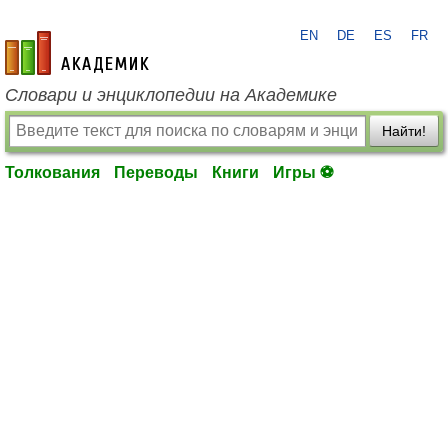
EN
DE
ES
FR
academic.ru
Словари и энциклопедии на Академике
Найти!
Толкования
Переводы
Книги
Игры ⚽