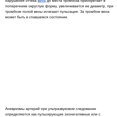
нарушения оттека
вена
до места тромбоза приобретает в
поперечнике округлую форму, увеличивается ее диаметр, при
тромбозе полой вены исчезает пульсация. За тромбом вена
может быть в спавшемся состоянии.
Аневризмы артерий при ультразвуковом следовании
определяются как пульсирующие эхонегативные или с