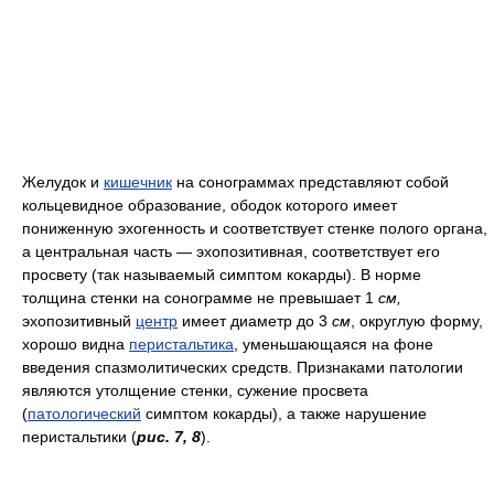
Желудок и
кишечник
на сонограммах представляют собой
кольцевидное образование, ободок которого имеет
пониженную эхогенность и соответствует стенке полого органа,
а центральная часть — эхопозитивная, соответствует его
просвету (так называемый симптом кокарды). В норме
толщина стенки на сонограмме не превышает 1
см,
эхопозитивный
центр
имеет диаметр до 3
см
, округлую форму,
хорошо видна
перистальтика
, уменьшающаяся на фоне
введения спазмолитических средств. Признаками патологии
являются утолщение стенки, сужение просвета
(
патологический
симптом кокарды), а также нарушение
перистальтики (
рис. 7, 8
).