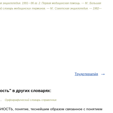
ая
энциклопедия
.
1991
—
96
гг
.
2
.
Первая
медицинская
помощь
. —
М
.
:
Большая
ий
словарь
медицинских
терминов
. —
М
.
:
Советская
энциклопедия
. —
1982
—
Трудотерапи́я
ость" в других словарях:
ь …
Орфографический словарь-справочник
СТЬ, понятие, теснейшим образом связанное с понятием