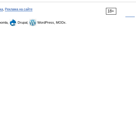
ка
,
Реклама на сайте
18+
omla,
Drupal,
WordPress, MODx.