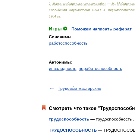
1
.
Малая
медицинская
энциклопедия
. —
М
.
:
Медицинск
Российская
Энциклопедия
.
1994
г
.
3
.
Энциклопедическ
1984
гг
.
Игры ⚽
Поможем написать реферат
Синонимы
:
работоспособность
Антонимы
:
инвалидность
,
неработоспособность
Трудовы́е мастерски́е
Смотреть что такое "Трудоспособн
трудоспособность
— трудоспособност
ТРУДОСПОСОБНОСТЬ
— ТРУДОСПОСОБНО