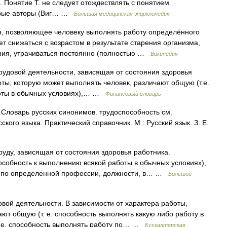
 Понятие Т. не следует отождествлять с понятием
к рые авторы (Виг… …
Большая медицинская энциклопедия
, позволяющее человеку выполнять работу определённого
т снижаться с возрастом в результате старения организма,
ания, утрачиваться постоянно (полностью …
Википедия
рудовой деятельности, зависящая от состояния здоровья
оты, которую может выполнять человек, различают общую (т.е.
боты в обычных условиях),… …
Финансовый словарь
Словарь русских синонимов. трудоспособность см.
кого языка. Практический справочник. М.: Русский язык. З. Е.
руду, зависящая от состояния здоровья работника.
особность к выполнению всякой работы в обычных условиях),
ь по определенной профессии, должности, в… …
Большой
вой деятельности. В зависимости от характера работы,
ют общую (т. е. способность выполнять какую либо работу в
. е. способность выполнять работу по… …
Бухгалтерская