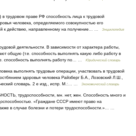
rk) в трудовом праве РФ способность лица к трудовой
оровья человека, определяемого совокупностью его
ей к действию, направленному на получение… …
Энциклопедия
рудовой деятельности. В зависимости от характера работы,
ют общую (т.е. способность выполнять какую либо работу в
.е. способность выполнять работу по… …
Юридический словарь
овека выполнять трудовые операции, участвовать в трудовой
стбянием здоровья человека Райзберг Б.А., Лозовский Л.Ш.,
еский словарь. 2 е изд., испр. М.:… …
Экономический словарь
ТЬ, трудоспособности, мн. нет, жен. Способность много и
удоспособностью. «Граждане СССР имеют право на
также в случае болезни и потери трудоспособности.»… …