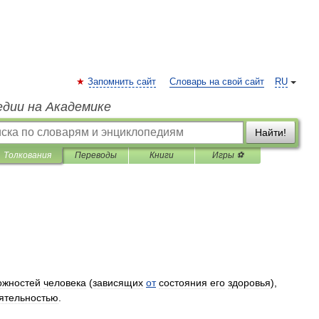
Запомнить сайт
Словарь на свой сайт
RU
едии на Академике
Найти!
Толкования
Переводы
Книги
Игры ⚽
ожностей
человека
(
зависящих
от
состояния
его
здоровья
),
ятельностью
.