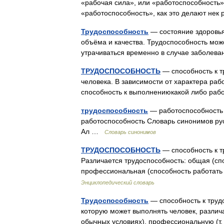
«рабочая сила», или «работоспособность».
«работоспособность», как это делают не
Трудоспособность
— состояние здоровья
объёма и качества. Трудоспособность може
утрачиваться временно в случае заболев
ТРУДОСПОСОБНОСТЬ
— способность к т
человека. В зависимости от характера раб
способность к выполнениюкакой либо ра
трудоспособность
— работоспособность 
работоспособность Словарь синонимов русс
Ал …
Словарь синонимов
ТРУДОСПОСОБНОСТЬ
— способность к т
Различается трудоспособность: общая (сп
профессиональная (способность работат
Энциклопедический словарь
Трудоспособность
— способность к трудо
которую может выполнять человек, различа
обычных условиях), профессиональную (т