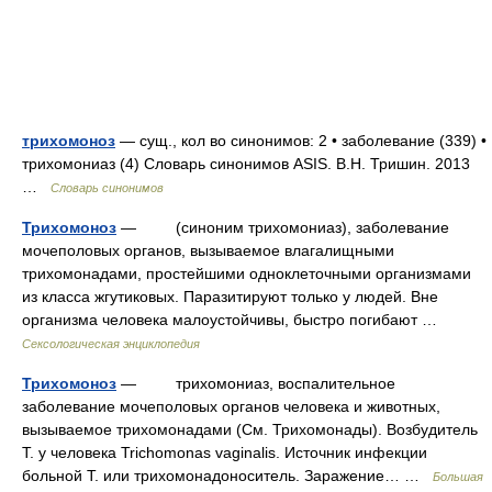
трихомоноз
— сущ., кол во синонимов: 2 • заболевание (339) •
трихомониаз (4) Словарь синонимов ASIS. В.Н. Тришин. 2013
…
Словарь синонимов
Трихомоноз
— (синоним трихомониаз), заболевание
мочеполовых органов, вызываемое влагалищными
трихомонадами, простейшими одноклеточными организмами
из класса жгутиковых. Паразитируют только у людей. Вне
организма человека малоустойчивы, быстро погибают …
Сексологическая энциклопедия
Трихомоноз
— трихомониаз, воспалительное
заболевание мочеполовых органов человека и животных,
вызываемое трихомонадами (См. Трихомонады). Возбудитель
Т. у человека Trichomonas vaginalis. Источник инфекции
больной Т. или трихомонадоноситель. Заражение… …
Большая