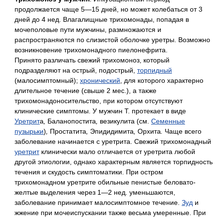
продолжается чаще 5—15 дней, но может колебаться от 3
дней до 4 нед. Влагалищные трихомонады, попадая в
мочеполовые пути мужчины, размножаются и
распространяются по слизистой оболочке уретры. Возможно
возникновение трихомонадного пиелонефрита.
Принято различать свежий трихомоноз, который
подразделяют на острый, подострый,
торпидный
(малосимптомный);
хронический
, для которого характерно
длительное течение (свыше 2 мес.), а также
трихомонадоносительство, при котором отсутствуют
клинические симптомы. У мужчин Т. протекает в виде
Уретрит
а
,
Баланопостита
,
везикулита (см.
Семенные
пузырьки
)
,
Простатита
,
Эпидидимита
,
Орхита
.
Чаще всего
заболевание начинается с уретрита. Свежий трихомонадный
уретрит
клинически мало отличается от уретрита любой
другой этиологии, однако характерным является торпидность
течения и скудость симптоматики. При остром
трихомонадном уретрите обильные пенистые беловато-
желтые выделения через 1—2 нед. уменьшаются,
заболевание принимает малосимптомное течение.
Зуд
и
жжение при мочеиспускании также весьма умеренные. При