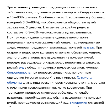
Трихомоноз у женщин,
страдающих гинекологическими
заболеваниями, по данным разных авторов, обнаруживается
в 40—80% случаев. Особенно часто Т. встречается у больных
гонореей (40—80%), что объясняется общностью путей
заражения. У девочек Т. отмечается крайне редко и
составляет 0,9—3% негонококковых вульвовагинитов.
При трихомонадном кольпите одновременно могут
поражаться мочеиспускательный канал, парауретральные
ходы, железы преддверия влагалища, мочевой
пузырь
. При
остром и подостром кольпите отмечают обильные, жидкие,
желтого цвета, пенистые выделения из половых путей,
нередко разъедающего характера с неприятным запахом,
резкий
зуд
в области наружных половых органов, жжение,
болезненность
при половых сношениях, неприятные
ощущения (чувство тяжести) в низу живота.
Слизистая
оболочка
влагалища резко гиперемирована, отечна, местами
с точечными кровоизлияниями, легко кровоточит. При
торпидном процессе симптомы заболевания слабо
выражены, преобладают жалобы на выделения из половых
путей, периодически возникающий зуд;
гиперемия
слизистой