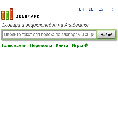
EN
DE
ES
FR
academic.ru
Словари и энциклопедии на Академике
Найти!
Толкования
Переводы
Книги
Игры ⚽