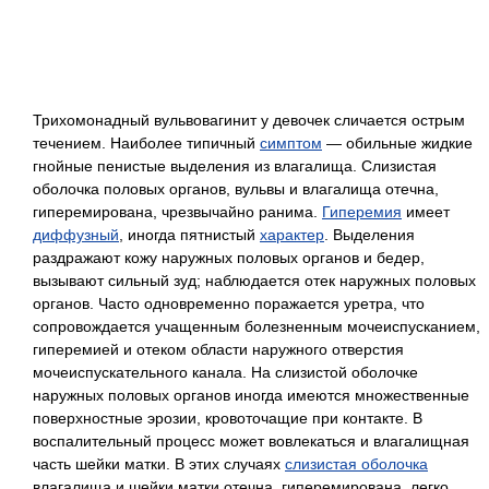
Трихомонадный вульвовагинит у девочек сличается острым
течением. Наиболее типичный
симптом
— обильные жидкие
гнойные пенистые выделения из влагалища. Слизистая
оболочка половых органов, вульвы и влагалища отечна,
гиперемирована, чрезвычайно ранима.
Гиперемия
имеет
диффузный
, иногда пятнистый
характер
. Выделения
раздражают кожу наружных половых органов и бедер,
вызывают сильный зуд; наблюдается отек наружных половых
органов. Часто одновременно поражается уретра, что
сопровождается учащенным болезненным мочеиспусканием,
гиперемией и отеком области наружного отверстия
мочеиспускательного канала. На слизистой оболочке
наружных половых органов иногда имеются множественные
поверхностные эрозии, кровоточащие при контакте. В
воспалительный процесс может вовлекаться и влагалищная
часть шейки матки. В этих случаях
слизистая оболочка
влагалища и шейки матки отечна, гиперемирована, легко