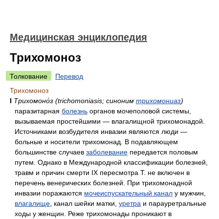
Медицинская энциклопедия
Трихомоноз
Толкование
Перевод
Трихомоноз
I
Трихомоно́з (trichomoniasis; синоним
трихомониаз
)
паразитарная
болезнь
органов мочеполовой системы,
вызываемая простейшими — влагалищной трихомонадой.
Источниками возбудителя инвазии являются люди —
больные и носители трихомонад. В подавляющем
большинстве случаев
заболевание
передается половым
путем. Однако в Международной классификации болезней,
травм и причин смерти IX пересмотра Т. не включен в
перечень венерических болезней. При трихомонадной
инвазии поражаются
мочеиспускательный канал
у мужчин,
влагалище
, канал шейки матки,
уретра
и парауретральные
ходы у женщин. Реже трихомонады проникают в