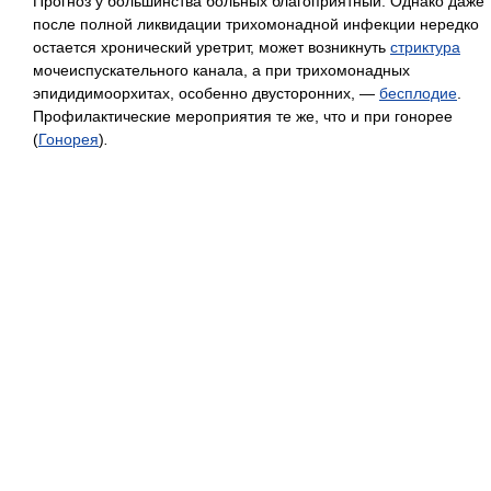
Прогноз у большинства больных благоприятный. Однако даже
после полной ликвидации трихомонадной инфекции нередко
остается хронический уретрит, может возникнуть
стриктура
мочеиспускательного канала, а при трихомонадных
эпидидимоорхитах, особенно двусторонних, —
бесплодие
.
Профилактические мероприятия те же, что и при гонорее
(
Гонорея
)
.