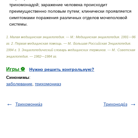
трихомонадой; заражение человека происходит
преимущественно половым путем; клинически проявляется
симптомами поражения различных отделов мочеполовой
системы.
1. Малая медицинская энциклопедия. — М.: Медицинская энциклопедия. 1991—96
гг. 2. Первая медицинская помощь. — М.: Большая Российская Энциклопедия.
1994 г. 3. Энциклопедический словарь медицинских терминов. — М.: Советская
энциклопедия. — 1982—1984 гг
.
Игры ⚽
Нужно решить контрольную?
Синонимы
:
заболевание
,
трихомониаз
Трихомониа́з
Трихонодо́з