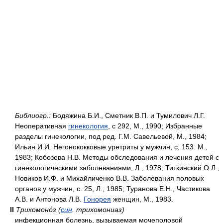
Библиогр.:
Бодяжина Б.И., Сметник В.П. и Тумилович Л.Г.
Неоперативная
гинекология
, с 292, М., 1990; Избранные
разделы гинекологии, под ред. Г.М. Савельевой, М., 1984;
Ильин И.И. Негонококковые уретриты у мужчин, с, 153. М.,
1983; Кобозева Н.В. Методы обследования и лечения детей с
гинекологическими заболеваниями, Л., 1978; Титкинский О.Л.,
Новиков И.Ф. и Михайличенко В.В. Заболевания половых
органов у мужчин, с. 25, Л., 1985; Туранова Е.Н., Частикова
А.В. и Антонова Л.В.
Гонорея
женщин, М., 1983.
II
Трихомоно́з (
син
. трихомониаз)
инфекционная болезнь, вызываемая мочеполовой