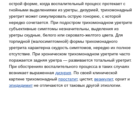
острой форме, когда воспалительный процесс протекает с
гнойными выделениями из уретры, дизурией, трихомонадный
уретрит может симулировать острую гонорею, с которой
нередко сочетается. При подостром трихомонадном уретрите
субъективные симптомы незначительны, выделения из
уретры скудные, белого или серовато-желтого цвета. Для
торпидной (малосимптомной) формы трихомонадного
уретрита характерна скудость симптомов, нередко их полное
отсутствие. При хроническом трихомонадном уретрите часто
поражается задняя уретра — развивается тотальный уретрит.
При обострениях воспалительного процесса в таких случаях
возникает выраженная
дизурия
. По своей клинической
картине трихомонадный
простатит
, цистит,
везикулит
, орхит и
эпидидимит
не отличаются от таковых другой этиологии.