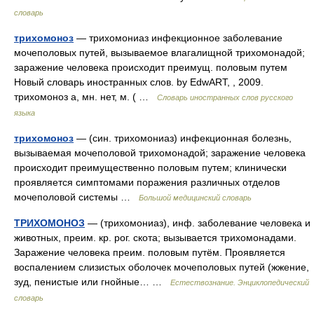
словарь
трихомоноз
— трихомониаз инфекционное заболевание
мочеполовых путей, вызываемое влагалищной трихомонадой;
заражение человека происходит преимущ. половым путем
Новый словарь иностранных слов. by EdwART, , 2009.
трихомоноз а, мн. нет, м. ( …
Словарь иностранных слов русского
языка
трихомоноз
— (син. трихомониаз) инфекционная болезнь,
вызываемая мочеполовой трихомонадой; заражение человека
происходит преимущественно половым путем; клинически
проявляется симптомами поражения различных отделов
мочеполовой системы …
Большой медицинский словарь
ТРИХОМОНОЗ
— (трихомониаз), инф. заболевание человека и
животных, преим. кр. рог. скота; вызывается трихомонадами.
Заражение человека преим. половым путём. Проявляется
воспалением слизистых оболочек мочеполовых путей (жжение,
зуд, пенистые или гнойные… …
Естествознание. Энциклопедический
словарь