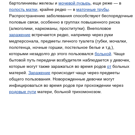
бартолиниевы железы и
мочевой пузырь
, еще реже — в
полость матки
, крайне редко — в
маточные трубы
.
Распространению заболевания способствуют беспорядочные
половые связи, особенно в группах повышенного риска
(алкоголики, наркоманы, проститутки). Внеполовое
заражение
встречается редко, например через руки
медперсонала, предметы личного туалета (губки, мочалки,
полотенца, ночные горшки, постельное белье и т.д.),
которыми незадолго до этого пользовался
больной
. Чаще
бытовой путь передачи возбудителя наблюдается у девочек,
которые могут также заражаться во время родов
от
больных
матерей.
Заражение
происходит чаще через предметы
общего пользования. Новорожденные девочки могут
инфицироваться во время родов при прохождении через
родовые пути
матери, больной трихомонозом.