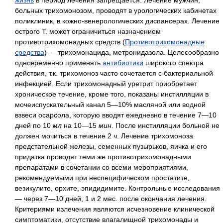
жизнь
в период лечения запрещается. Лечение мужчин,
больных трихомонозом, проводят в урологических кабинетах
поликлиник, в кожно-венерологических диспансерах. Лечение
острого Т. может ограничиться назначением
противотрихомонадных средств (
Противотрихомонадные
средства
)
—
трихомонацида, метронидазола. Целесообразно
одновременно применять
антибиотики
широкого спектра
действия, т.к. трихомоноз часто сочетается с бактериальной
инфекцией. Если трихомонадный уретрит приобретает
хроническое течение, кроме того, показаны инстилляции в
мочеиспускательный канал 5—10% масляной или водной
взвеси осарсола, которую вводят ежедневно в течение 7—10
дней по 10
мл
на 10—15
мин
. После инстилляции больной не
должен мочиться в течение 2
ч
. Лечение трихомоноза
предстательной железы, семенных пузырьков, яичка и его
придатка проводят теми же противотрихомонадными
препаратами в сочетании со всеми мероприятиями,
рекомендуемыми при неспецифическом простатите,
везикулите, орхите, эпидидимите. Контрольные исследования
— через 7—10 дней, 1 и 2 мес. после окончания лечения.
Критериями излечения являются исчезновение клинической
симптоматики, отсутствие влагалищной трихомонады и