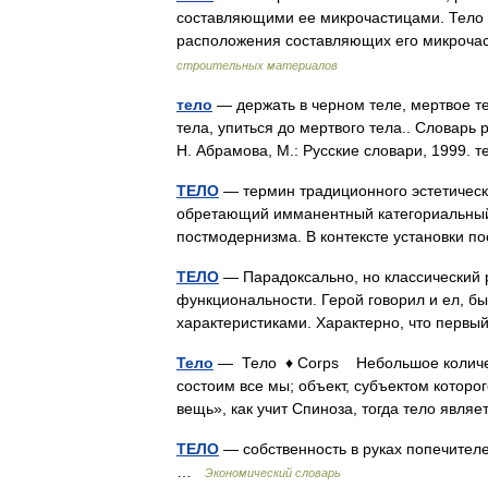
составляющими ее микрочастицами. Тело 
расположения составляющих его микроч
строительных материалов
тело
— держать в черном теле, мертвое тел
тела, упиться до мертвого тела.. Словарь
Н. Абрамова, М.: Русские словари, 1999.
ТЕЛО
— термин традиционного эстетическ
обретающий имманентный категориальный
постмодернизма. В контексте установки
ТЕЛО
— Парадоксально, но классический р
функциональности. Герой говорил и ел, бы
характеристиками. Характерно, что перв
Тело
— Тело ♦ Corps Небольшое количеств
состоим все мы; объект, субъектом которог
вещь», как учит Спиноза, тогда тело яв
ТЕЛО
— собственность в руках попечителе
…
Экономический словарь