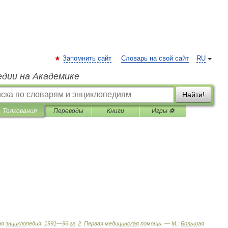
Запомнить сайт
Словарь на свой сайт
RU
едии на Академике
Найти!
Толкования
Переводы
Книги
Игры ⚽
ая
энциклопедия
.
1991
—
96
гг
.
2
.
Первая
медицинская
помощь
. —
М
.
:
Большая