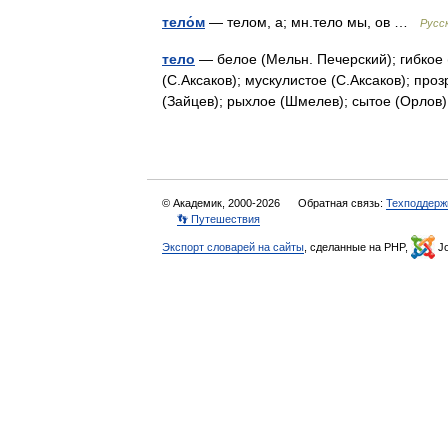
тело́м
— телом, а; мн.тело мы, ов …
Русс
тело
— белое (Мельн. Печерский); гибкое 
(С.Аксаков); мускулистое (С.Аксаков); пр
(Зайцев); рыхлое (Шмелев); сытое (Орло
© Академик, 2000-2026
Обратная связь:
Техподдерж
👣 Путешествия
Экспорт словарей на сайты
, сделанные на PHP,
Jo