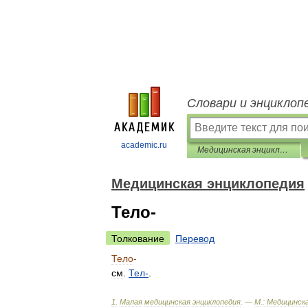
Словари и энциклоп
academic.ru
Медицинская энциклопедия
Медицинская энциклопедия
Тело-
Толкование
Перевод
Тело
-
см
.
Тел
-
.
1
.
Малая
медицинская
энциклопедия
. —
М
.
:
Медицинск