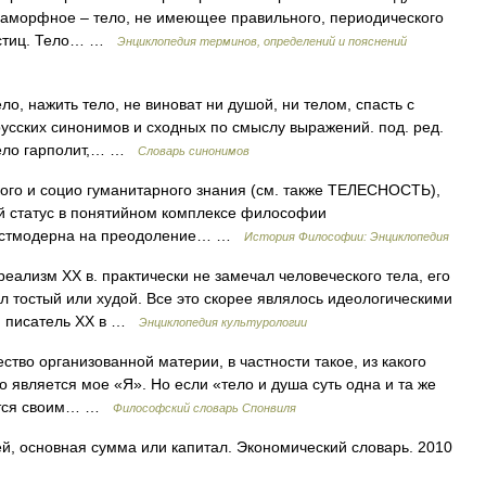
аморфное – тело, не имеющее правильного, периодического
астиц. Тело… …
Энциклопедия терминов, определений и пояснений
о, нажить тело, не виноват ни душой, ни телом, спасть с
 русских синонимов и сходных по смыслу выражений. под. ред.
 тело гарполит,… …
Словарь синонимов
ого и социо гуманитарного знания (см. также ТЕЛЕСНОСТЬ),
 статус в понятийном комплексе философии
 постмодерна на преодоление… …
История Философии: Энциклопедия
еализм ХХ в. практически не замечал человеческого тела, его
л тостый или худой. Все это скорее являлось идеологическими
ый писатель ХХ в …
Энциклопедия культурологии
о организованной материи, в частности такое, из какого
о является мое «Я». Но если «тело и душа суть одна и та же
ляется своим… …
Философский словарь Спонвиля
й, основная сумма или капитал. Экономический словарь. 2010