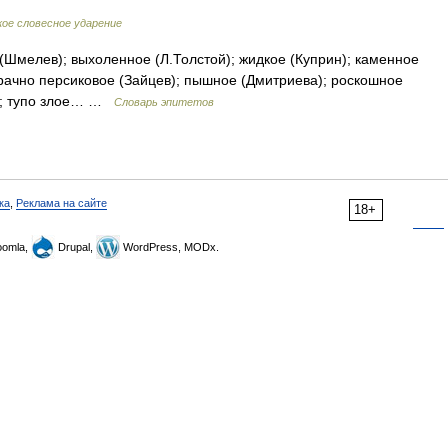
кое словесное ударение
(Шмелев); выхоленное (Л.Толстой); жидкое (Куприн); каменное
озрачно персиковое (Зайцев); пышное (Дмитриева); роскошное
в); тупо злое… …
Словарь эпитетов
ка
,
Реклама на сайте
18+
omla,
Drupal,
WordPress, MODx.