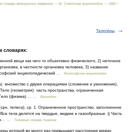
ий
словарь
медицинских
терминов
. —
М
.
:
Советская
энциклопедия
. —
1982
—
Телоге́ны
их словарях:
нной вещи как чего то объективно физического; 2) неточное
ганизма, в частности организма человека; 3) название
лософский энциклопедический …
Философская энциклопедия
а) множество с двумя операциями (сложение и умножение),
ело (геометрия) часть пространства, ограниченная
а Тело (физика) … …
Википедия
(срн. телеса), ср. 1. Ограниченное пространство, заполненное
Все тела делятся на твердые, жидкие и газообразные. || Часть
орон… …
Толковый словарь Ушакова
еры которой во много раз превышают расстояния между