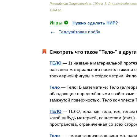
Российская
Энциклопедия
.
1994
г
.
3
.
Энциклопедическ
1984
гг
.
Игры ⚽
Нужно сделать НИР?
Теллури́товая про́ба
Смотреть что такое "Тело-" в друг
ТЕЛО
— 1) название материальной протяже
название материального носителя жизни ор
трехмерной фигуры в стереометрии. Фи
Тело
— Тело: В математике: Тело (алгебр
обладающее определёнными свойствами. Т
замкнутой поверхностью. Тело комплекс
ТЕЛО
— ТЕЛО, тела, мн. тела, тел, телам 
какой нибудь материей, веществом (физ.). 
пространства, ограниченная со всех ст
Тело
— – макроскопическая система, разм