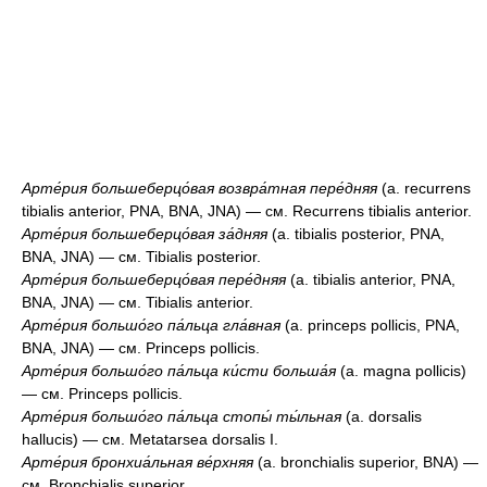
Арте́рия большеберцо́вая возвра́тная пере́дняя
(a. recurrens
tibialis anterior, PNA, BNA, JNA) — см. Recurrens tibialis anterior.
Арте́рия большеберцо́вая за́дняя
(a. tibialis posterior, PNA,
BNA, JNA) — см. Tibialis posterior.
Арте́рия большеберцо́вая пере́дняя
(a. tibialis anterior, PNA,
BNA, JNA) — см. Tibialis anterior.
Арте́рия большо́го па́льца гла́вная
(a. princeps pollicis, PNA,
BNA, JNA) — см. Princeps pollicis.
Арте́рия большо́го па́льца ки́сти больша́я
(a. magna pollicis)
— см. Princeps pollicis.
Арте́рия большо́го па́льца стопы́ ты́льная
(a. dorsalis
hallucis) — см. Metatarsea dorsalis I.
Арте́рия бронхиа́льная ве́рхняя
(a. bronchialis superior, BNA) —
см. Bronchialis superior.