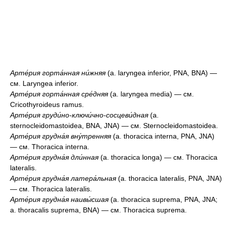
Арте́рия горта́нная ни́жняя
(a. laryngea inferior, PNA, BNA) —
см. Laryngea inferior.
Арте́рия горта́нная сре́дняя
(a. laryngea media) — см.
Cricothyroideus ramus.
Арте́рия груди́но-ключи́чно-сосцеви́дная
(a.
sternocleidomastoidea, BNA, JNA) — см. Sternocleidomastoidea.
Арте́рия грудна́я вну́тренняя
(a. thoracica interna, PNA, JNA)
— см. Thoracica interna.
Арте́рия грудна́я дли́нная
(a. thoracica longa) — см. Thoracica
lateralis.
Арте́рия грудна́я латера́льная
(a. thoracica lateralis, PNA, JNA)
— см. Thoracica lateralis.
Арте́рия грудна́я наивы́сшая
(a. thoracica suprema, PNA, JNA;
a. thoracalis suprema, BNA) — см. Thoracica suprema.