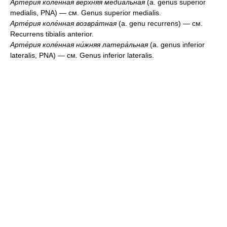
Арте́рия коле́нная ве́рхняя медиа́льная
(a. genus superior
medialis, PNA) — см. Genus superior medialis.
Арте́рия коле́нная возвра́тная
(a. genu recurrens) — см.
Recurrens tibialis anterior.
Арте́рия коле́нная ни́жняя латера́льная
(a. genus inferior
lateralis, PNA) — см. Genus inferior lateralis.