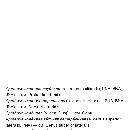
Арте́рия кли́тора глубо́кая
(a. profunda clitoridis, PNA, BNA,
JNA) — см. Profunda clitoridis.
Арте́рия кли́тора дорса́льная
(a. dorsalis clitoridis, PNA, BNA,
JNA) — см. Dorsalis clitoridis.
Арте́рия коле́нная
[a. genu(-us)] — см. Genu.
Арте́рия коле́нная ве́рхняя латера́льная
(a. genus superior
lateralis, PNA) — см. Genus superior lateralis.