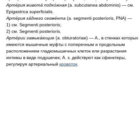
Арте́рия живота́ подко́жная
(a. subcutanea abdominis) — см.
Epigastrica superficialis.
Арте́рия за́днего сегме́нта
(a. segmenti posterioris, PNA) —
1) см. Segmenti posterioris;
2) см. Segmenti posterioris.
Арте́рии замыка́ющие
(a. obturatoriae) — А., в стенках которых
имеются мышечные муфты с поперечным и продольным
расположением гладкомышечных клеток или разрастания
интимы в виде подушечек; А. з. действуют как сфинктеры,
регулируя артериальный
кровоток
.