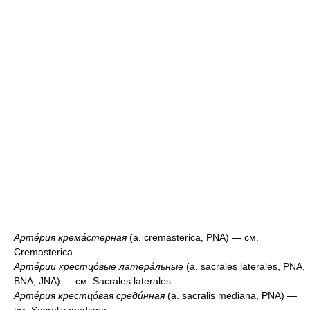
Арте́рия крема́стерная
(a. cremasterica, PNA) — см.
Cremasterica.
Арте́рии крестцо́вые латера́льные
(a. sacrales laterales, PNA,
BNA, JNA) — см. Sacrales laterales.
Арте́рия крестцо́вая среди́нная
(a. sacralis mediana, PNA) —