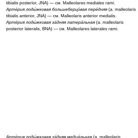
tibialis posterior, JNA) — см. Malleolares mediales rami.
Арте́рия лоды́жковая большеберцо́вая пере́дняя
(a. malleolaris
tibialis anterior, JNA) — см. Malleolaris anterior medialis.
Арте́рия лоды́жковая за́дняя латера́льная
(a. malleolaris
posterior lateralis, BNA) — см. Malleolares laterales rami.
Арте́рия лоды́жковая за́дняя медиа́льная
(a. malleolaris