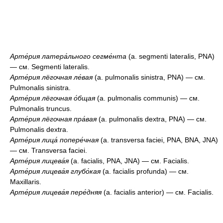
Арте́рия латера́льного сегме́нта
(a. segmenti lateralis, PNA)
— см. Segmenti lateralis.
Арте́рия лёгочная ле́вая
(a. pulmonalis sinistra, PNA) — см.
Pulmonalis sinistra.
Арте́рия лёгочная о́бщая
(a. pulmonalis communis) — см.
Pulmonalis truncus.
Арте́рия лёгочная пра́вая
(a. pulmonalis dextra, PNA) — см.
Pulmonalis dextra.
Арте́рия лица́ попере́чная
(a. transversa faciei, PNA, BNA, JNA)
— см. Transversa faciei.
Арте́рия лицева́я
(a. facialis, PNA, JNA) — см. Facialis.
Арте́рия лицева́я глубо́кая
(a. facialis profunda) — см.
Maxillaris.
Арте́рия лицева́я пере́дняя
(a. facialis anterior) — см. Facialis.