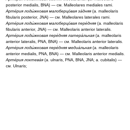
posterior medialis, BNA) — см. Malleolares mediales rami.
Арте́рия лоды́жковая малоберцо́вая за́дняя
(a. malleolaris
fibularis posterior, JNA) — см. Malleolares laterales rami.
Арте́рия лоды́жковая малоберцо́вая пере́дняя
(a. malleolaris
fibularis anterior, JNA) — см. Malleolaris anterior lateralis.
Арте́рия лоды́жковая пере́дняя латера́льная
(a. malleolaris
anterior lateralis, PNA, BNA) — см. Malleolaris anterior lateralis.
Арте́рия лоды́жковая пере́дняя медиа́льная
(a. malleolaris
anterior medialis, PNA, BNA) — см. Malleolaris anterior medialis.
Арте́рия локтева́я
(a. ulnaris, PNA, BNA, JNA; a. cubitalis) —
см. Ulnaris;