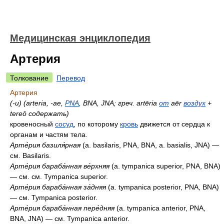
Медицинская энциклопедия
Артерия
Толкование
Перевод
Артерия
(-и) (arteria, -ae,
PNA
, BNA, JNA; греч. artēria
от
aēr
воздух
+
tereō содержать)
кровеносный
сосуд
, по которому
кровь
движется от сердца к
органам и частям тела.
Арте́рия базиля́рная
(a. basilaris, PNA, BNA, a. basialis, JNA) —
см. Basilaris.
Арте́рия бараба́нная ве́рхняя
(a. tympanica superior, PNA, BNA)
— см. см. Tympanica superior.
Арте́рия бараба́нная за́дняя
(a. tympanica posterior, PNA, BNA)
— см. Tympanica posterior.
Арте́рия бараба́нная пере́дняя
(a. tympanica anterior, PNA,
BNA, JNA) — см. Tympanica anterior.