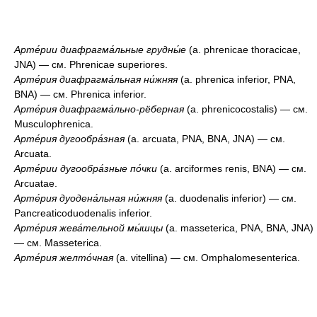
Арте́рии диафрагма́льные грудны́е
(a. phrenicae thoracicae,
JNA) — см. Phrenicae superiores.
Арте́рия диафрагма́льная ни́жняя
(a. phrenica inferior, PNA,
BNA) — см. Phrenica inferior.
Арте́рия диафрагма́льно-рёберная
(a. phrenicocostalis) — см.
Musculophrenica.
Арте́рия дугообра́зная
(a. arcuata, PNA, BNA, JNA) — см.
Arcuata.
Арте́рии дугообра́зные
по́чки
(а. arciformes renis, BNA) — см.
Arcuatae.
Арте́рия дуодена́льная ни́жняя
(a. duodenalis inferior) — см.
Pancreaticoduodenalis inferior.
Арте́рия жева́тельной мы́шцы
(a. masseterica, PNA, BNA, JNA)
— см. Masseterica.
Арте́рия желто́чная
(a. vitellina) — см. Omphalomesenterica.