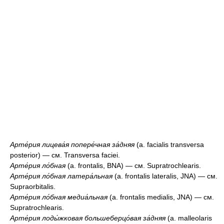
Арте́рия лицева́я попере́чная за́дняя
(a. facialis transversa
posterior) — см. Transversa faciei.
Арте́рия ло́бная
(a. frontalis, BNA) — см. Supratrochlearis.
Арте́рия ло́бная латера́льная
(a. frontalis lateralis, JNA) — см.
Supraorbitalis.
Арте́рия ло́бная медиа́льная
(a. frontalis medialis, JNA) — см.
Supratrochlearis.
Арте́рия лоды́жковая большеберцо́вая за́дняя
(a. malleolaris