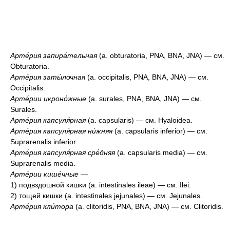
Арте́рия запира́тельная
(a. obturatoria, PNA, BNA, JNA) — см.
Obturatoria.
Арте́рия заты́лочная
(a. occipitalis, PNA, BNA, JNA) — см.
Occipitalis.
Арте́рии икроно́жные
(a. surales, PNA, BNA, JNA) — см.
Surales.
Арте́рия капсуля́рная
(a. capsularis) — см. Hyaloidea.
Арте́рия капсуля́рная ни́жняя
(а. capsularis inferior) — см.
Suprarenalis inferior.
Арте́рия капсуля́рная сре́дняя
(a. capsularis media) — см.
Suprarenalis media.
Арте́рии кише́чные
—
1) подвздошной кишки (a. intestinales ileae) — см. Ilei:
2) тощей кишки (a. intestinales jejunales) — см. Jejunales.
Арте́рия кли́тора
(a. clitoridis, PNA, BNA, JNA) — см. Clitoridis.