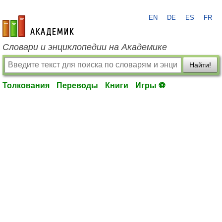
EN
DE
ES
FR
academic.ru
Словари и энциклопедии на Академике
Найти!
Толкования
Переводы
Книги
Игры ⚽