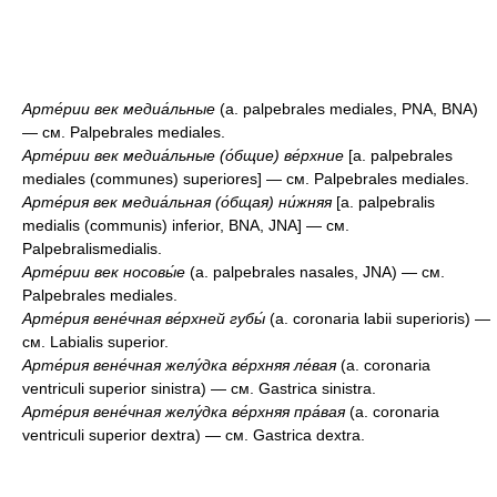
Арте́рии век медиа́льные
(a. palpebrales mediales, PNA, BNA)
— см. Palpebrales mediales.
Арте́рии век медиа́льные (о́бщие) ве́рхние
[a. palpebrales
mediales (communes) superiores] — см. Palpebrales mediales.
Арте́рия век медиа́льная (о́бщая) ни́жняя
[a. palpebralis
medialis (communis) inferior, BNA, JNA] — см.
Palpebralismedialis.
Арте́рии век носовы́е
(a. palpebrales nasales, JNA) — см.
Palpebrales mediales.
Арте́рия вене́чная ве́рхней губы́
(a. coronaria labii superioris) —
см. Labialis superior.
Арте́рия вене́чная желу́дка ве́рхняя ле́вая
(a. coronaria
ventriculi superior sinistra) — см. Gastrica sinistra.
Арте́рия вене́чная желу́дка ве́рхняя пра́вая
(a. coronaria
ventriculi superior dextra) — см. Gastrica dextra.