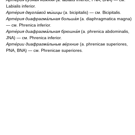
Labialis inferior.
Арте́рия двугла́вой мы́шцы
(a. bicipitalis) — см. Bicipitalis.
Арте́рия диафрагма́льная больша́я
(a. diaphragmatica magna)
— см. Phrenica inferior.
Арте́рия диафрагма́льная брюшна́я
(a. phrenica abdominalis,
JNA) — см. Phrenica inferior.
Арте́рии диафрагма́льные ве́рхние
(a. phrenicae superiores,
PNA, BNA) — см. Phrenicae superiores.