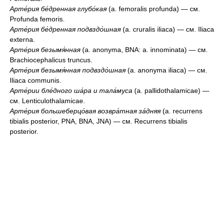
Арте́рия бе́дренная глубо́кая
(a. femoralis profunda) — см.
Profunda femoris.
Арте́рия бе́дренная подвздо́шная
(a. cruralis iliaca) — см. Iliaca
externa.
Арте́рия безымя́нная
(a. anonyma, BNA: a. innominata) — см.
Brachiocephalicus truncus.
Арте́рия безымя́нная подвздо́шная
(a. anonyma iliaca) — см.
Iliaca communis.
Арте́рии бле́дного ша́ра и тала́муса
(a. pallidothalamicae) —
см. Lenticulothalamicae.
Арте́рия большеберцо́вая возвра́тная за́дняя
(a. recurrens
tibialis posterior, PNA, BNA, JNA) — см. Recurrens tibialis
posterior.