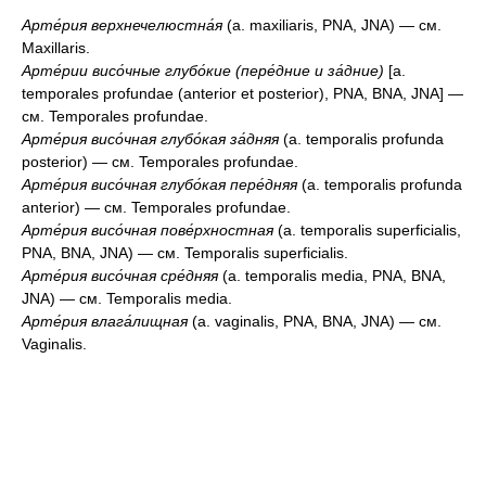
Арте́рия верхнечелюстна́я
(a. maxiliaris, PNA, JNA) — см.
Maxillaris.
Арте́рии висо́чные глубо́кие (пере́дние и за́дние)
[a.
temporales profundae (anterior et posterior), PNA, BNA, JNA] —
см. Temporales profundae.
Арте́рия висо́чная глубо́кая за́дняя
(a. temporalis profunda
posterior) — см. Temporales profundae.
Арте́рия висо́чная глубо́кая пере́дняя
(a. temporalis profunda
anterior) — см. Temporales profundae.
Арте́рия висо́чная пове́рхностная
(a. temporalis superficialis,
PNA, BNA, JNA) — см. Temporalis superficialis.
Арте́рия висо́чная сре́дняя
(a. temporalis media, PNA, BNA,
JNA) — см. Temporalis media.
Арте́рия влага́лищная
(a. vaginalis, PNA, BNA, JNA) — см.
Vaginalis.