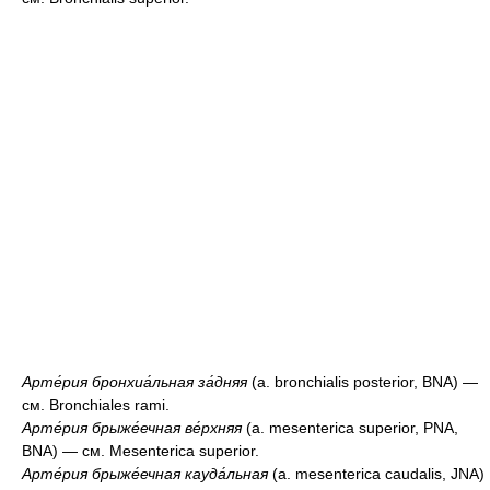
Арте́рия бронхиа́льная за́дняя
(a. bronchialis posterior, BNA) —
см. Bronchiales rami.
Арте́рия брыже́ечная ве́рхняя
(a. mesenterica superior, PNA,
BNA) — см. Mesenterica superior.
Арте́рия брыже́ечная кауда́льная
(a. mesenterica caudalis, JNA)