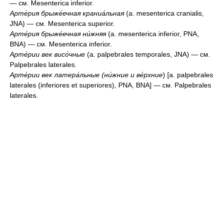
— см. Mesenterica inferior.
Арте́рия брыже́ечная краниа́льная
(a. mesenterica cranialis,
JNA) — см. Mesenterica superior.
Арте́рия брыже́ечная ни́жняя
(a. mesenterica inferior, PNA,
BNA) — см. Mesenterica inferior.
Арте́рии век висо́чные
(a. palpebrales temporales, JNA) — см.
Palpebrales laterales.
Арте́рии век латера́льные (ни́жние и ве́рхние
) [a. palpebrales
laterales (inferiores et superiores), PNA, BNA] — см. Palpebrales
laterales.