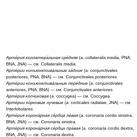
Арте́рия коллатера́льная сре́дняя
(a. collateralis media, PNA,
BNA, JNA) — см. Collateralis media.
Арте́рии конъюнктива́льные за́дние
(a. conjunctivales
posteriores, PNA, BNA) — см. Conjunctivales posteriores.
Арте́рии конъюнктива́льные пере́дние
(a. conjunctivales
anteriores, PNA, BNA) — см. Conjunctivales anteriores.
Арте́рия ко́пчиковая
(a. coccygea) — см. Coccygea.
Арте́рии ко́рковые лучевы́е
(a. corticales radiatae, JNA) — см.
Interlobulares.
Арте́рия корона́рная се́рдца ле́вая
(a. coronaria cordis sinistra,
BNA, JNA) — см. Coronaria sinistra.
Арте́рия корона́рная се́рдца пра́вая
(a. coronaria cordis dextra,
BNA, JNA) — см. Coronaria dextra.