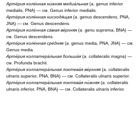
Арте́рия коле́нная ни́жняя медиа́льная
(a. genus inferior
medialis, PNA) — см. Genus inferior medialis.
Арте́рия коле́нная нисходя́щая
(a. genus descendens, PNA,
JNA) — см. Genus descendens.
Арте́рия коле́нная са́мая ве́рхняя
(a. genu suprema, BNA) —
см. Genus descendens.
Арте́рия коле́нная сре́дняя
(a. genus media, PNA, JNA) — см.
Genus media.
Арте́рия коллатера́льная больша́я
(a. collateralis magna) —
см. Profunda brachii.
Арте́рия коллатера́льная локтева́я ве́рхняя
(a. collateralis
ulnaris superior, PNA, BNA) — см. Collateralis ulnaris superior.
Арте́рия коллатера́льная локтева́я ни́жняя
(a. collateralis
ulnaris inferior, PNA, BNA) — см. Collateralis ulnaris inferior.