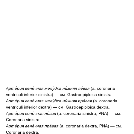
Арте́рия вене́чная желу́дка ни́жняя ле́вая
(a. coronaria
ventriculi inferior sinistra) — см. Gastroepiploica sinistra.
Арте́рия вене́чная желу́дка ни́жняя пра́вая
(a. coronaria
ventriculi inferior dextra) — см. Gastroepiploica dextra.
Арте́рия вене́чная ле́вая
(a. coronaria sinistra, PNA) — см.
Coronaria sinistra.
Арте́рия вене́чная пра́вая
(a. coronaria dextra, PNA) — см.
Coronaria dextra.