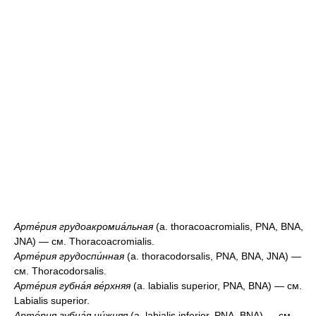
Арте́рия грудоакромиа́льная
(a. thoracoacromialis, PNA, BNA,
JNA) — см. Thoracoacromialis.
Арте́рия грудоспи́нная
(a. thoracodorsalis, PNA, BNA, JNA) —
см. Thoracodorsalis.
Арте́рия губна́я ве́рхняя
(a. labialis superior, PNA, BNA) — см.
Labialis superior.
Арте́рия губна́я ни́жняя
(a. labialis inferior, PNA, BNA) — см.