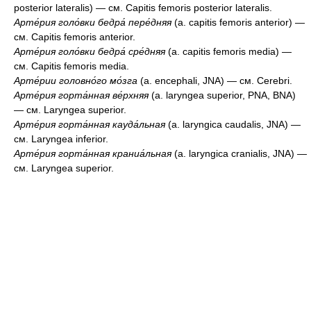
posterior lateralis) — см. Capitis femoris posterior lateralis.
Арте́рия голо́вки бедра́ пере́дняя
(a. capitis femoris anterior) —
см. Capitis femoris anterior.
Арте́рия голо́вки бедра́ сре́дняя
(a. capitis femoris media) —
см. Capitis femoris media.
Арте́рии головно́го мо́зга
(a. encephali, JNA) — см. Cerebri.
Арте́рия горта́нная ве́рхняя
(a. laryngea superior, PNA, BNA)
— см. Laryngea superior.
Арте́рия горта́нная кауда́льная
(a. laryngica caudalis, JNA) —
см. Laryngea inferior.
Арте́рия горта́нная краниа́льная
(a. laryngica cranialis, JNA) —
см. Laryngea superior.