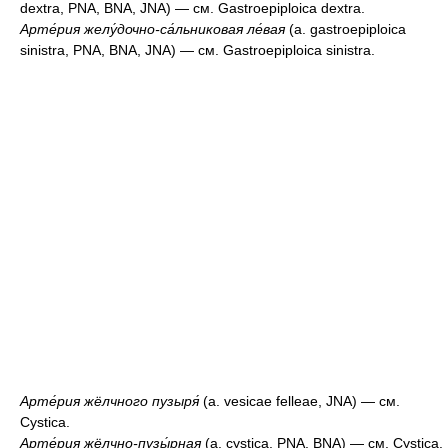
dextra, PNA, BNA, JNA) — см. Gastroepiploica dextra.
Арте́рия желу́дочно-са́льниковая ле́вая
(a. gastroepiploica
sinistra, PNA, BNA, JNA) — см. Gastroepiploica sinistra.
Арте́рия жёлчного пузыря́
(a. vesicae felleae, JNA) — см.
Cystica.
Арте́рия жёлчно-пузы́рная
(a. cystica, PNA, BNA) — см. Cystica.