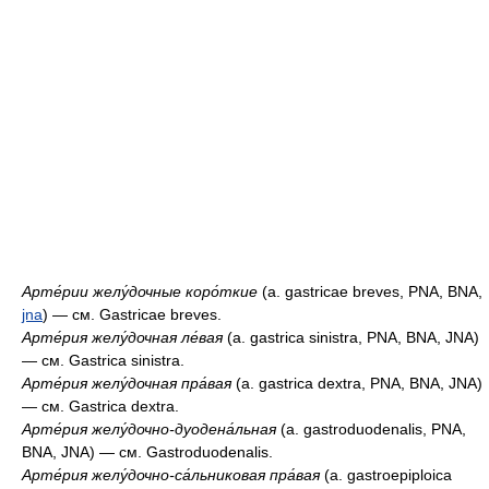
Арте́рии желу́дочные коро́ткие
(a. gastricae breves, PNA, BNA,
jna
) — см. Gastricae breves.
Арте́рия желу́дочная ле́вая
(a. gastrica sinistra, PNA, BNA, JNA)
— см. Gastrica sinistra.
Арте́рия желу́дочная пра́вая
(a. gastrica dextra, PNA, BNA, JNA)
— см. Gastrica dextra.
Арте́рия желу́дочно-дуодена́льная
(a. gastroduodenalis, PNA,
BNA, JNA) — см. Gastroduodenalis.
Арте́рия желу́дочно-са́льниковая пра́вая
(a. gastroepiploica