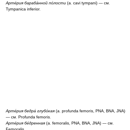
Арте́рия бараба́нной по́лости
(a. cavi tympani) — см.
Tympanica inferior.
Арте́рия бедра́ глубо́кая
(a. profunda femoris, PNA, BNA, JNA)
— см. Profunda femoris.
Арте́рия бе́дренная
(a. femoralis, PNA, BNA, JNA) — см.
Femoralis.