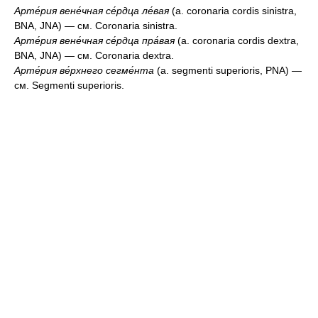
Арте́рия вене́чная се́рдца ле́вая
(a. coronaria cordis sinistra,
BNA, JNA) — см. Coronaria sinistra.
Арте́рия вене́чная се́рдца пра́вая
(a. coronaria cordis dextra,
BNA, JNA) — см. Coronaria dextra.
Арте́рия ве́рхнего сегме́нта
(a. segmenti superioris, PNA) —
см. Segmenti superioris.