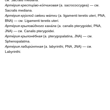
см. Sacralis mediana.
Арте́рия крестцо́во-ко́пчиковая
(a. sacrococcygea) — см.
Sacralis mediana.
Арте́рия кру́глой свя́зки ма́тки
(a. ligamenti teretis uteri, PNA,
BNA) — см. Ligamenti teretis uteri.
Арте́рия крылови́дного кана́ла
(a. canalis pterygoidei, PNA,
JNA) — см. Canalis pterygoidei.
Арте́рия крылонёбная
(a. pterygopalatina, JNA) — см.
Sphenopalatma.
Арте́рия лабири́нтная
(a. labyrinthi, PNA, JNA) — см.
Labyrinthi.