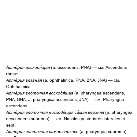
Арте́рия восходя́щая
(a. ascendens, PNA) — см. Ascendens
ramus.
Арте́рия глазна́я
(a. ophthalmica, PNA, BNA, JNA) — см.
Ophthalmica.
Арте́рия гло́точная восходя́щая
(a. pharyngea ascendens,
PNA, BNA; a. pharyngica ascendens, JNA) — см. Pharyngea
ascendens.
Арте́рия гло́точная нисходя́щая са́мая ве́рхняя
(a. pharyngea
descendens suprema) — см. Nasales posteriores laterales et
septi.
Арте́рия гло́точная са́мая ве́рхняя
(a. pharyngea suprema) —