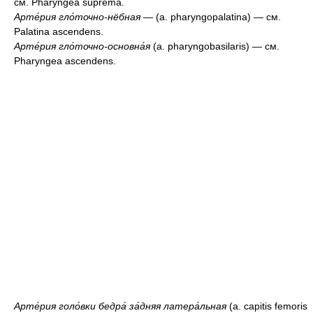
см. Pharyngea suprema.
Арте́рия гло́точно-нёбная
— (a. pharyngopalatina) — см.
Palatina ascendens.
Арте́рия гло́точно-основна́я
(a. pharyngobasilaris) — см.
Pharyngea ascendens.
Арте́рия голо́вки бедра́ за́дняя латера́льная
(a. capitis femoris