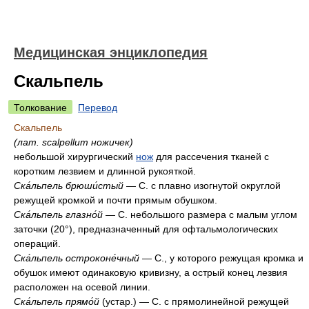
Медицинская энциклопедия
Скальпель
Толкование
Перевод
Скальпель
(лат. scalpellum ножичек)
небольшой хирургический
нож
для рассечения тканей с
коротким лезвием и длинной рукояткой.
Ска́льпель брюши́стый
— С. с плавно изогнутой округлой
режущей кромкой и почти прямым обушком.
Ска́льпель глазно́й
— С. небольшого размера с малым углом
заточки (20°), предназначенный для офтальмологических
операций.
Ска́льпель остроконе́чный
— С., у которого режущая кромка и
обушок имеют одинаковую кривизну, а острый конец лезвия
расположен на осевой линии.
Ска́льпель прямо́й
(устар.) — С. с прямолинейной режущей