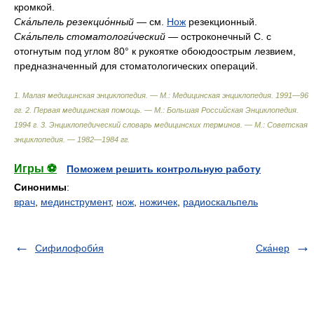
кромкой.
Ска́льпель резекцио́нный
— см.
Нож
резекционный.
Ска́льпель стоматологи́ческий —
остроконечный С. с
отогнутым под углом 80° к рукоятке обоюдоострым лезвием,
предназначенный для стоматологических операций.
1. Малая медицинская энциклопедия. — М.: Медицинская энциклопедия. 1991—96
гг. 2. Первая медицинская помощь. — М.: Большая Российская Энциклопедия.
1994 г. 3. Энциклопедический словарь медицинских терминов. — М.: Советская
энциклопедия. — 1982—1984 гг
.
Игры ⚽
Поможем решить контрольную работу
Синонимы
:
врач
,
мединструмент
,
нож
,
ножичек
,
радиоскальпель
Сифилофоби́я
Ска́нер