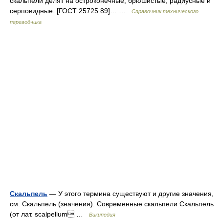
скальпели делят на остроконечные, брюшистые, радиусные и
серповидные. [ГОСТ 25725 89]… …
Справочник технического
переводчика
Скальпель
— У этого термина существуют и другие значения,
см. Скальпель (значения). Современные скальпели Скальпель
(от лат. scalpellum …
Википедия