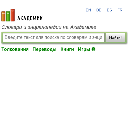
EN
DE
ES
FR
academic.ru
Словари и энциклопедии на Академике
Найти!
Толкования
Переводы
Книги
Игры ⚽