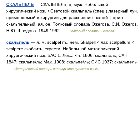
СКАЛЬПЕЛЬ
— СКАЛЬПЕЛЬ, я, муж. Небольшой
хирургический нож. • Световой скальпель (спец.) лазерный луч,
применяемый в хирургии для рассечения тканей. | прил.
скальпельный, ая, ое. Толковый словарь Ожегова. С.И. Ожегов,
Н.Ю. Шведова. 1949 1992 …
Толковый словарь Ожегова
скальпель
— я, м. scalpel m., нем. Skalpell < лат. scalpellum <
scalpere скоблить, скрести. Небольшой металлический
хирургический нож. БАС 1. Лекс. Ян. 1806: скальпель; САН
1847: скальпе/ль; Мак. 1908: скальпе/ль; СИС 1937: ска/льпель
…
Исторический словарь галлицизмов русского языка