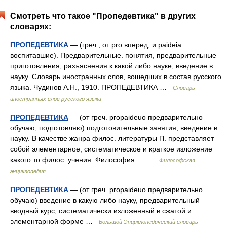
Смотреть что такое "Пропедевтика" в других
словарях:
ПРОПЕДЕВТИКА
— (греч., от pro вперед, и paideia
воспитавшие). Предварительные. понятия, предварительные
приготовления, разъяснения к какой либо науке; введение в
науку. Словарь иностранных слов, вошедших в состав русского
языка. Чудинов А.Н., 1910. ПРОПЕДЕВТИКА …
Словарь
иностранных слов русского языка
ПРОПЕДЕВТИКА
— (от греч. propaideuo предварительно
обучаю, подготовляю) подготовительные занятия; введение в
науку. В качестве жанра филос. литературы П. представляет
собой элементарное, систематическое и краткое изложение
какого то филос. учения. Философия:… …
Философская
энциклопедия
ПРОПЕДЕВТИКА
— (от греч. propaideuo предварительно
обучаю) введение в какую либо науку, предварительный
вводный курс, систематически изложенный в сжатой и
элементарной форме …
Большой Энциклопедический словарь