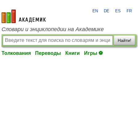
EN
DE
ES
FR
academic.ru
Словари и энциклопедии на Академике
Найти!
Толкования
Переводы
Книги
Игры ⚽