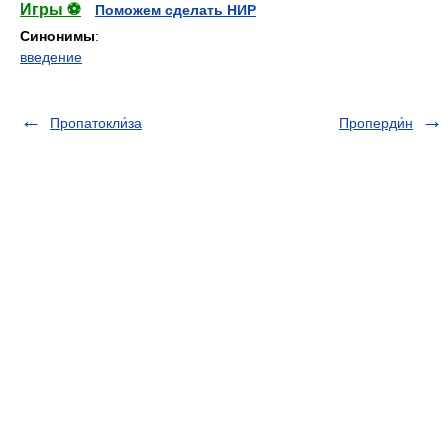
Игры ⚽
Поможем сделать НИР
Синонимы
:
введение
Пропатокли́за
Проперди́н