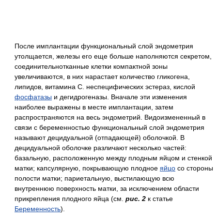
После имплантации функциональный слой эндометрия
утолщается, железы его еще больше наполняются секретом,
соединительнотканные клетки компактной зоны
увеличиваются, в них нарастает количество гликогена,
липидов, витамина С. неспецифических эстераз, кислой
фосфатазы
и дегидрогеназы. Вначале эти изменения
наиболее выражены в месте имплантации, затем
распространяются на весь эндометрий. Видоизмененный в
связи с беременностью функциональный слой эндометрия
называют децидуальной (отпадающей) оболочкой. В
децидуальной оболочке различают несколько частей:
базальную, расположенную между плодным яйцом и стенкой
матки; капсулярную, покрывающую плодное
яйцо
со стороны
полости матки; париетальную, выстилающую всю
внутреннюю поверхность матки, за исключением области
прикрепления плодного яйца (см.
рис. 2
к статье
Беременность
).