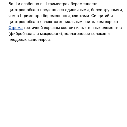
Во II и особенно в III триместрах беременности
цитотрофобласт представлен единичными, более крупными,
чем в I триместре беременности, клетками. Синцитий и
цитотрофобласт являются хориальным эпителием ворсин.
Строма
третичной ворсины состоит из клеточных элементов
(фибробласты и макрофаги), коллагеновых волокон и
плодовых капилляров.