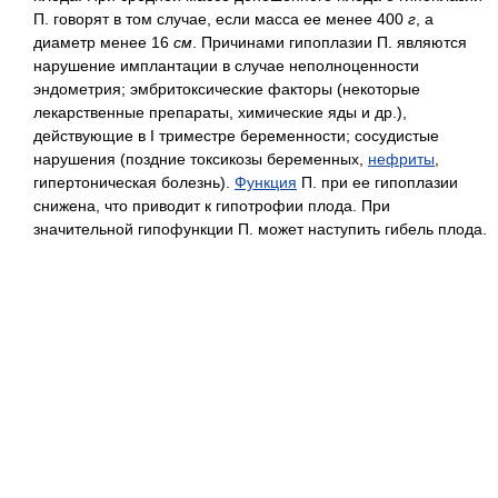
П. говорят в том случае, если масса ее менее 400
г
, а
диаметр менее 16
см
. Причинами гипоплазии П. являются
нарушение имплантации в случае неполноценности
эндометрия; эмбритоксические факторы (некоторые
лекарственные препараты, химические яды и др.),
действующие в I триместре беременности; сосудистые
нарушения (поздние токсикозы беременных,
нефриты
,
гипертоническая болезнь).
Функция
П. при ее гипоплазии
снижена, что приводит к гипотрофии плода. При
значительной гипофункции П. может наступить гибель плода.