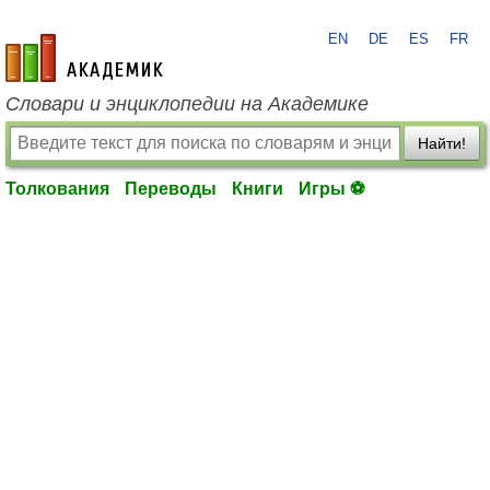
EN
DE
ES
FR
academic.ru
Словари и энциклопедии на Академике
Найти!
Толкования
Переводы
Книги
Игры ⚽