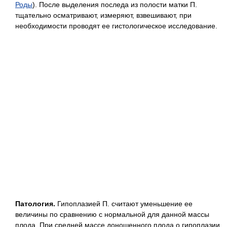
Роды
). После выделения последа из полости матки П.
тщательно осматривают, измеряют, взвешивают, при
необходимости проводят ее гистологическое исследование.
Патология.
Гипоплазией П. считают уменьшение ее
величины по сравнению с нормальной для данной массы
плода. При средней массе доношенного плода о гипоплазии