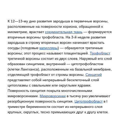
К 12—13-му дню развития зародыша в первичные ворсины,
расположенные на поверхности хориона, обращенной к
миометрию, врастает
соединительная ткань
— формируются
вторичные ворсины трофобласта. На 3-й неделе развития
зародыша в строму вторичных ворсин начинают врастать
сосуды (плодовые
капилляры
) — образуются третичные
ворсины; этот процесс называют плацентацией.
Трофобласт
третичной ворсины состоит из двух слоев. Наружный его слой
образован синцитием, внутренний — цитотрофобластом
(клетки Лангханса), расположенным на базальной мембране,
отделяющей трофобласт от стромы ворсины.
Синцитий
представляет собой непрерывный бесклеточный слой
цитоплазмы с овальными или округлыми ядрами.
Поверхность синцития покрыта многочисленными
микроворсинками.
Микроворсинки
в тысячу раз увеличивают
резорбционную поверхность синцития.
Цитотрофобласт
в I
триместре беременности состоит из непрерывного слоя
крупных, округлых, тесно примыкающих друг к другу клеток.