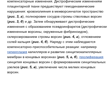
компенсаторные изменения. Дистрофическим изменениям
плацентарной ткани предшествуют гемодинамические
нарушения: кровоизлияния в межворсинчатое пространство
(
рис. 3, а
), полнокровие сосудов стромы стволовых ворсин
(
рис. 3, б
) и др. Затем обнаруживают дистрофические
изменения с образованием псевдоинфарктов (дистрофически
измененные ворсины, окруженные фибриноидом),
склерозированием стромы ворсин (
рис. 4, а
), отложением
солей кальция (
рис. 4, б
). Наряду с этим наблюдаются
компенсаторно-приспособительные реакции: например
гиперплазия
капилляров и развитие синцитиокапиллярных
мембран в концевых ворсинах (
рис. 5, a,
б
),
пролиферация
синцития концевых ворсин с формированием синцитиальных
узелков (
рис. 5, в
), увеличение числа мелких концевых
ворсин.