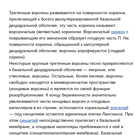
Третичные ворсины развиваются на поверхности хориона,
прилегающей к богато васкуляризированной базальной
децидуальной оболочке; эту часть хориона называют
ворсинчатым (ветвистым) хорионом. Ворсинчатый
хорион
с
покрывающим его амнионом образует плодную часть П. На
поверхности хориона, обращенной к капсулярной
децидуальной оболочке, ворсины атрофируются (гладкий
хорион).
Некоторые крупные третичные ворсины тесно прикрепляются
к базальной децидуальной оболочке — якорные, или
стволовые, ворсины. Остальные, более мелкие, ворсины
свободно находятся в межворсинчатом пространстве
(концевые ворсины) и являются по своей функции
резорбционными. К концу беременности значительно
увеличивается число концевых ворсин и плодовых
капилляров в их строме, истончается хориальный
эпителий
— под синцитием остаются единичные клетки Лангханса. При
этом
синцитий
непосредственно прилегает к базальной
мембране, а плодовые капилляры приближаются к ней и
синцитию (синцитиокапиллярная мембрана). Базальная