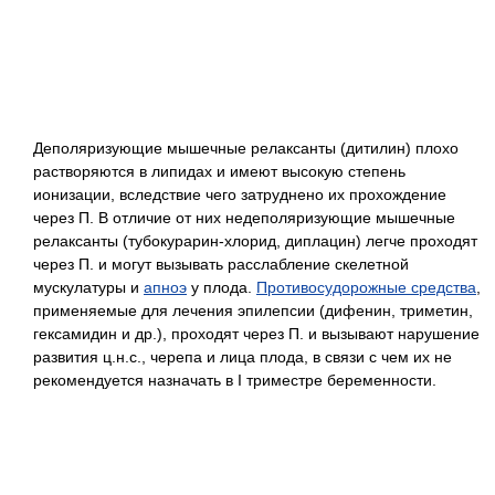
Деполяризующие мышечные релаксанты (дитилин) плохо
растворяются в липидах и имеют высокую степень
ионизации, вследствие чего затруднено их прохождение
через П. В отличие от них недеполяризующие мышечные
релаксанты (тубокурарин-хлорид, диплацин) легче проходят
через П. и могут вызывать расслабление скелетной
мускулатуры и
апноэ
у плода.
Противосудорожные средства
,
применяемые для лечения эпилепсии (дифенин, триметин,
гексамидин и др.), проходят через П. и вызывают нарушение
развития ц.н.с., черепа и лица плода, в связи с чем их не
рекомендуется назначать в I триместре беременности.