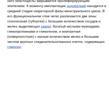
него бластоцисты закрывается пролиферирующим
эпителием. К моменту имплантации
эндометрий
находится в
средней стадии секреторной фазы менструального цикла. В
его функциональном слое четко различаются две зоны:
спонгиозная (губчатая) с большим количеством сосудов и
желез, выделяющих
секрет
, богатый кислыми мукоидами,
гликопротеинами и гликогеном, и компактная
(поверхностная) с малым количеством желез и большим
числом крупных соединительнотканных клеток, содержащих
гликоген
.