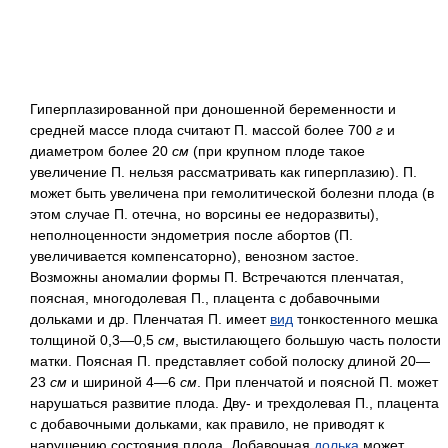
Гиперплазированной при доношенной беременности и
средней массе плода считают П. массой более 700
г
и
диаметром более 20
см
(при крупном плоде такое
увеличение П. нельзя рассматривать как гиперплазию). П.
может быть увеличена при гемолитической болезни плода (в
этом случае П. отечна, но ворсины ее недоразвиты),
неполноценности эндометрия после абортов (П.
увеличивается компенсаторно), венозном застое.
Возможны аномалии формы П. Встречаются пленчатая,
поясная, многодолевая П., плацента с добавочными
дольками и др. Пленчатая П. имеет
вид
тонкостенного мешка
толщиной 0,3—0,5
см
, выстилающего большую часть полости
матки. Поясная П. представляет собой полоску длиной 20—
23
см
и шириной 4—6
см
. При пленчатой и поясной П. может
нарушаться развитие плода. Дву- и трехдолевая П., плацента
с добавочными дольками, как правило, не приводят к
нарушению состояния плода. Добавочная
долька
может