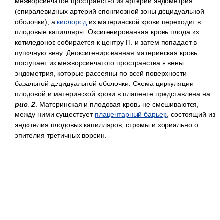
межворсинчатое пространство из артерий эндометрия
(спиралевидных артерий спонгиозной зоны децидуальной
оболочки), а
кислород
из материнской крови переходит в
плодовые капилляры. Оксигенированная кровь плода из
котиледонов собирается к центру П. и затем попадает в
пупочную вену. Деоксигенированная материнская кровь
поступает из межворсинчатого пространства в вены
эндометрия, которые рассеяны по всей поверхности
базальной децидуальной оболочки. Схема циркуляции
плодовой и материнской крови в плаценте представлена на
рис. 2
. Материнская и плодовая кровь не смешиваются,
между ними существует
плацентарный барьер
, состоящий из
эндотелия плодовых капилляров, стромы и хориального
эпителия третичных ворсин.