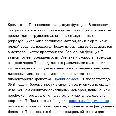
Кроме того, П. выполняет защитную функцию. В основном в
синцитии и в клетках стромы ворсин с помощью ферментов
происходит разрушение экзогенных и эндогенных
(образующихся как в организме матери, так и в организме
плода) вредных веществ. Продукты распада выбрасываются
в межворсинчатое пространство. Барьерная функция П.
зависит от ее проницаемости. Степень и скорость перехода
веществ через П. определяются различными факторами, в
т.ч. площадью и толщиной синцитиокапиллярных мембран,
лишенных микроворсин, интенсивностью маточно-
плацентарного кровотока.
Проницаемость
П. возрастает до
35-й недели беременности в связи с увеличением площади и
истончением синцитиокапиллярных мембран, повышением
перфузионного давления, а затем снижается вследствие
старения П. При гестозах (поздние
токсикозы беременных
),
изосенсибилизации, некоторых эндокринных и инфекционных
болезнях П. становится более проницаемой, в т.ч. и для