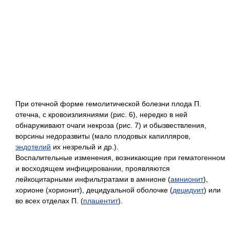
При отечной форме гемолитической болезни плода П.
отечна, с кровоизлияниями (рис. 6), нередко в ней
обнаруживают очаги некроза (рис. 7) и обызвествления,
ворсины недоразвиты (мало плодовых капилляров,
эндотелий
их незрелый и др.).
Воспалительные изменения, возникающие при гематогенном
и восходящем инфицировании, проявляются
лейкоцитарными инфильтратами в амнионе (
амнионит
),
хорионе (хорионит), децидуальной оболочке (
децидуит
) или
во всех отделах П. (
плацентит
).