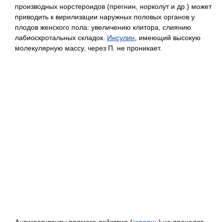
производных норстероидов (прегнин, норколут и др.) может
приводить к вирилизации наружных половых органов у
плодов женского пола: увеличению клитора, слиянию
лабиоскротальных складок.
Инсулин
, имеющий высокую
молекулярную массу, через П. не проникает.
Антикоагулянты прямого действия (
гепарин
) не проходят