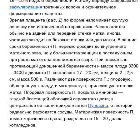
16—18-й неделе берменности. К этому периоду завершаются
васкуляризация
третичных ворсин и окончательное
формирование плаценты.
Зрелая плацента (
рис. 1
) по форме напоминает круглую
лепешку или истонченный по краю диск. Располагается
обычно на задней или передней стенке матки, иногда
частично заходит на боковые стенки или дно матки. В ранние
сроки беременности П. нередко доходит до внутреннего
маточного зева, но у большинства женщин в последующем
при росте матки она поднимается вверх. При нормально
протекающей доношенной беременности и массе плода 3300
—3400
г
диаметр П. составляет 17—20
см
, толщина 2—2,5
см
, масса 500
г
. Различают две поверхности П.: плодовую,
обращенную к плоду, и материнскую, прилежащую к стенке
матки. Плодовая поверхность П. покрыта амнионом —
гладкой блестящей оболочкой сероватого цвета; к
центральной ее части прикрепляется
Пуповина
, от которой
радиально расходятся сосуды. Материнская поверхность П.
темно-коричневого цвета, разделена на 15—20 долек —
котиледонов.