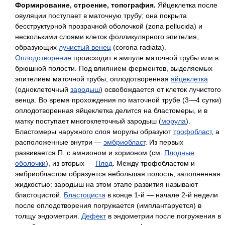
Формирование, строение, топография.
Яйцеклетка после
овуляции поступает в маточную трубу; она покрыта
бесструктурной прозрачной оболочкой (zona pellucida) и
несколькими слоями клеток фолликулярного эпителия,
образующих
лучистый венец
(corona radiata).
Оплодотворение
происходит в ампуле маточной трубы или в
брюшной полости. Под влиянием ферментов, выделяемых
эпителием маточной трубы, оплодотворенная
яйцеклетка
(одноклеточный
зародыш
) освобождается от клеток лучистого
венца. Во время прохождения по маточной трубе (3—4 сутки)
оплодотворенная яйцеклетка делится на бластомеры, и в
матку поступает многоклеточный зародыш (
морула
).
Бластомеры наружного слоя морулы образуют
трофобласт
, а
расположенные внутри —
эмбриобласт
. Из первых
развивается П. с амнионом и хорионом (см.
Плодные
оболочки
), из вторых —
Плод
. Между трофобластом и
эмбриобластом образуется небольшая полость, заполненная
жидкостью: зародыш на этом этапе развития называют
бластоцистой.
Бластоциста
в конце 1-й — начале 2-й недели
после оплодотворения погружается (имплантаруется) в
толщу эндометрия.
Дефект
в эндометрии после погружения в