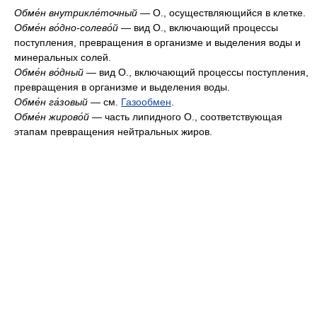
Обме́н внутрикле́точный
— О., осуществляющийся в клетке.
Обме́н во́дно-солево́й
— вид О., включающий процессы
поступления, превращения в организме и выделения воды и
минеральных солей.
Обме́н во́дный
— вид О., включающий процессы поступления,
превращения в организме и выделения воды.
Обме́н га́зовый
— см.
Газообмен
.
Обме́н жирово́й
— часть липидного О., соответствующая
этапам превращения нейтральных жиров.