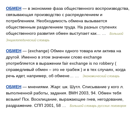
ОБМЕН
— в экономике фаза общественного воспроизводства,
связывающая производство с распределением и
потреблением. Необходимость обмена вызывается
общественным разделением труда. На разных ступенях
общественного развития обмен выступает как… …
Большой
Энциклопедический словарь
ОБМЕН
— (exchange) Обмен одного товара или актива на
другой. Именно в этом значении слово exchange
употребляется в выражении fair exchange is no robbery (
справедливый обмен – это не грабеж ) и в тех случаях, когда
речь идет, например, об обмене… …
Экономический словарь
ОБМЕН
— мнениями. Жарг. шк. Шутл. Списывание у кого л.
выполненной работы, задания. ВМН 2003, 94. Обмен тебя
возьми! Пск. Восклицание, выражающее гнев, негодование,
раздражение. СПП 2001, 58 …
Большой словарь русских поговорок