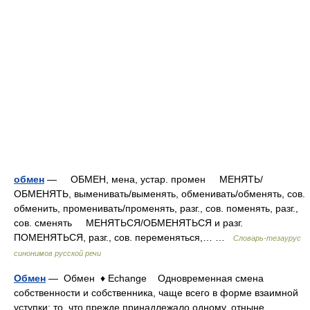
обмен
— ОБМЕН, мена, устар. промен МЕНЯТЬ/
ОБМЕНЯТЬ, выменивать/выменять, обменивать/обменять, сов.
обменить, променивать/променять, разг., сов. поменять, разг.,
сов. сменять МЕНЯТЬСЯ/ОБМЕНЯТЬСЯ и разг.
ПОМЕНЯТЬСЯ, разг., сов. переменяться,… …
Словарь-тезаурус
синонимов русской речи
Обмен
— Обмен ♦ Echange Одновременная смена
собственности и собственника, чаще всего в форме взаимной
уступки: то, что прежде принадлежало одному, отныне