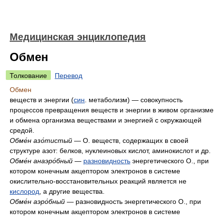
Медицинская энциклопедия
Обмен
Толкование
Перевод
Обмен
веществ и энергии (
син
. метаболизм) — совокупность
процессов превращения веществ и энергии в живом организме
и обмена организма веществами и энергией с окружающей
средой.
Обме́н азо́тистый
— О. веществ, содержащих в своей
структуре азот: белков, нуклеиновых кислот, аминокислот и др.
Обме́н анаэро́бный
—
разновидность
энергетического О., при
котором конечным акцептором электронов в системе
окислительно-восстановительных реакций является не
кислород
, а другие вещества.
Обме́н аэро́бный
— разновидность энергетического О., при
котором конечным акцептором электронов в системе