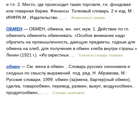
и т.п. 2. Место, где происходит такая торговля, т.е. фондовая
или товарная биржа. Финансы. Толковый словарь. 2 е изд. М.:
ИНФРА М , Издательство… …
Финансовый словарь
ОБМЕН
— ОБМЕН, обмена, мн. нет, муж. 1. Действие по гл.
обменить обменять обменивать. «Особое внимание надо
обратить на промышленность, дающую предметы, годные для
обмена на хлеб, для получения в обмен хлеба внутри страны.»
Ленин (1921 г.). «Из окрестных …
Толковый словарь Ушакова
обмен
— См. мена в обмен... Словарь русских синонимов и
сходных по смыслу выражений. под. ред. Н. Абрамова, М.:
Русские словари, 1999. обмен (за)мена, бартер(ный обмен),
сделка, товарообмен, перевод, размен, выкуп, воздухообмен,
продуктообмен,… …
Словарь синонимов