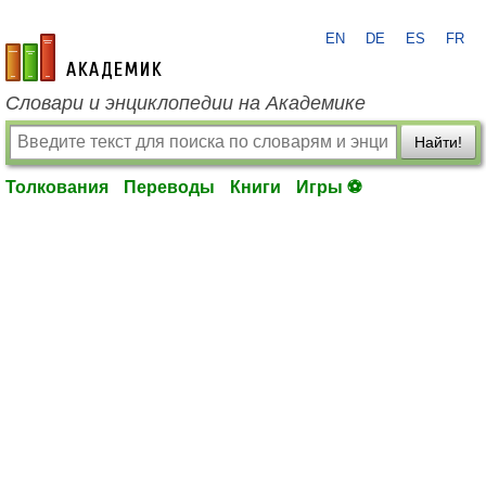
EN
DE
ES
FR
academic.ru
Словари и энциклопедии на Академике
Найти!
Толкования
Переводы
Книги
Игры ⚽