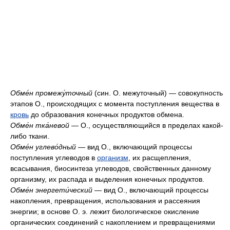
Обме́н промежу́точный
(син. О. межуточный) — совокупность
этапов О., происходящих с момента поступления вещества в
кровь
до образования конечных продуктов обмена.
Обме́н тка́невой
— О., осуществляющийся в пределах какой-
либо ткани.
Обме́н углево́дный
— вид О., включающий процессы
поступления углеводов в
организм
, их расщепления,
всасывания, биосинтеза углеводов, свойственных данному
организму, их распада и выделения конечных продуктов.
Обме́н энергети́ческий
— вид О., включающий процессы
накопления, превращения, использования и рассеяния
энергии; в основе О. э. лежит биологическое окисление
органических соединений с накоплением и превращениями