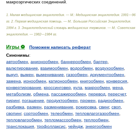
макроэргических соединений.
1. Малая медицинская энциклопедия. — М.: Медицинская энциклопедия. 1991—96
гг. 2. Первая медицинская помощь. — М.: Большая Российская Энциклопедия.
1994 г. 3. Энциклопедический словарь медицинских терминов. — М.: Советская
энциклопедия. — 1982—1984 гг
.
Игры ⚽
Поможем написать реферат
Синонимы
:
автообмен
,
анионообмен
,
баннерообмен
,
бартер
,
валютирование
,
взаимообмен
,
водообмен
,
воздухообмен
,
выкуп
,
вымен
,
выменивание
,
газообмен
,
документообмен
,
замена
,
ионообмен
,
катионообмен
,
книгообмен
,
конверсия
,
конвертирование
,
кроссинговер
,
кула
,
макрообмен
,
мена
,
метаболизм
,
обмена
,
пассажирообмен
,
перевод
,
пересчет
,
пиринг
,
погашение
,
продуктообмен
,
промен
,
радиообмен
,
разбивка
,
размен
,
разменивание
,
рокировка
,
свинг
,
своп
,
свопинг
,
сортообмен
,
телеобмен
,
тепловлагогазообмен
,
тепловлагообмен
,
тепломассообмен
,
теплообмен
,
транслокация
,
трофоллаксис
,
чейндж
,
энергообмен