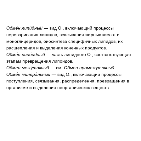
Обме́н липи́дный
— вид О., включающий процессы
переваривания липидов, всасывания жирных кислот и
моноглицеридов, биосинтеза специфичных липидов, их
расщепления и выделения конечных продуктов.
Обме́н липо́идный
— часть липидного О., соответствующая
этапам превращения липоидов.
Обме́н межу́точный
— см.
Обмен промежуточный
.
Обме́н минера́льный
— вид О., включающий процессы
поступления, связывания, распределения, превращения в
организме и выделения неорганических веществ.