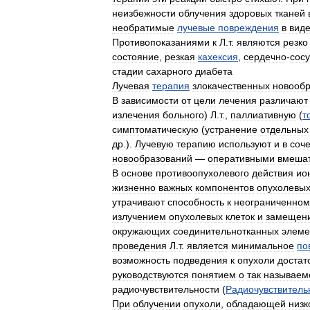
неизбежности
облучения
здоровых
тканей
необратимые
лучевые
повреждения
в
вид
Противопоказаниями
к
Л
.
т
.
являются
резко
состояние
,
резкая
кахексия
,
сердечно
-
сос
стадии
сахарного
диабета
Лучевая
терапия
злокачественных
новооб
В
зависимости
от
цели
лечения
различают
излечения
больного
)
Л
.
т
.,
паллиативную
(
т
симптоматическую
(
устранение
отдельных
др
.).
Лучевую
терапию
используют
и
в
соч
новообразований
—
оперативными
вмеша
В
основе
противоопухолевого
действия
ио
жизненно
важных
компонентов
опухолевы
утрачивают
способность
к
неограниченном
излучением
опухолевых
клеток
и
замещен
окружающих
соединительнотканных
элеме
проведения
Л
.
т
.
является
минимальное
по
возможность
подведения
к
опухоли
достат
руководствуются
понятием
о
так
называем
радиочувствительности
(
Радиочувствитель
При
облучении
опухоли
,
обладающей
низк