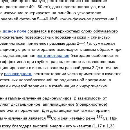
нную
,
или
ортовольтную
,
рентгенотерапию
(
напряжение
ое
расстояние
40
—
50
см
);
дальнедистанционную
,
или
ое
излучение
генерируется
на
линейных
ускорителях
энергией
фотонов
5
—
40
МэВ
,
кожно
-
фокусное
расстояние
1
и
дозное
поле
создается
в
поверхностных
слоях
облучаемого
тносительно
поверхностных
поражений
кожи
и
слизистых
ованиях
кожи
применяют
разовые
дозы
2
—
4
Гр
,
суммарная
анционную
рентгенотерапию
используют
главным
образом
при
ьнедистанционная
рентгенотерапия
благодаря
особенностям
и
эффективна
при
глубоко
расположенных
злокачественных
ционирования
с
использованием
разовой
дозы
2
Гр
в
течение
ту
разновидность
рентгенотерапии
часто
применяют
в
качестве
ественных
новообразований
по
радикальной
программе
,
а
идами
лучевой
терапии
и
в
комбинации
с
хирургическим
нии
гамма
-
излучения
радионуклидов
.
В
зависимости
от
еляют
дистанционное
,
аппликационное
(
поверхностное
),
ние
очага
поражения
.
Для
дистанционной
гамма
-
терапии
60
137
ом
γ
-
излучения
является
Со
и
значительно
реже
Cs
.
При
з
кожу
благодаря
высокой
энергии
его
γ
-
квантов
(
1
,
17
и
1
,
33