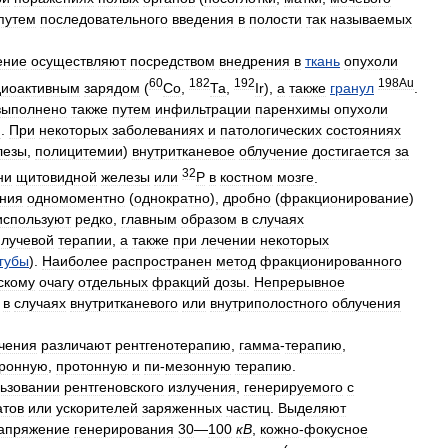
путем
последовательного
введения
в
полости
так
называемых
ение
осуществляют
посредством
внедрения
в
ткань
опухоли
60
182
192
198Au
диоактивным
зарядом
(
Со
,
Та
,
Ir
),
а
также
гранул
.
выполнено
также
путем
инфильтрации
паренхимы
опухоли
и
.
При
некоторых
заболеваниях
и
патологических
состояниях
лезы
,
полицитемии
)
внутритканевое
облучение
достигается
за
32
ни
щитовидной
железы
или
Р
в
костном
мозге
.
ния
одномоментно
(
однократно
),
дробно
(
фракционирование
)
используют
редко
,
главным
образом
в
случаях
лучевой
терапии
,
а
также
при
лечении
некоторых
губы
).
Наиболее
распространен
метод
фракционированного
скому
очагу
отдельных
фракций
дозы
.
Непрерывное
в
случаях
внутритканевого
или
внутриполостного
облучения
чения
различают
рентгенотерапию
,
гамма
-
терапию
,
ронную
,
протонную
и
пи
-
мезонную
терапию
.
ьзовании
рентгеновского
излучения
,
генерируемого
с
атов
или
ускорителей
заряженных
частиц
.
Выделяют
апряжение
генерирования
30
—
100
кВ
,
кожно
-
фокусное