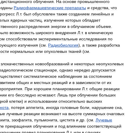
дистанционного
облучения
.
На
основе
промышленного
озданы
Радиофармацевтические
препараты
и
средства
,
что
рогресс
Л
.
т
.
был
обусловлен
также
созданием
линейных
и
елых
ядерных
частиц
,
излучение
которых
обладает
ственного
распределения
энергии
в
облучаемом
объеме
.
рыло
возможность
широкого
внедрения
Л
.
т
.
в
клиническую
ом
способствовали
экспериментальные
исследования
по
рующего
излучения
(
см
.
Радиобиология
)
,
а
также
разработка
ности
нормальных
или
опухолевых
тканей
(
см
.
злокачественных
новообразований
и
некоторых
неопухолевых
радиологическом
стационаре
,
однако
нередко
допускается
уществляют
систематическое
наблюдение
за
состоянием
звитием
общих
и
местных
реакций
и
в
зависимости
от
их
ероприятия
.
При
хорошем
планировании
Л
.
т
.
общие
реакции
нии
его
бесследно
исчезают
.
Лишь
при
облучении
больших
дной
клетки
)
и
использовании
относительно
высоких
нота
,
потеря
аппетита
,
иногда
головные
боли
,
нарушение
сна
,
ные
лучевые
реакции
возникают
на
высоте
суммарных
очаговых
лиита
,
эзофагита
,
пульмонита
,
цистита
и
др
. (
см
.
Лучевые
ле
прекращения
облучения
и
под
влиянием
соответствующей
нарушении
правил
планирования
Л
.
т
.
или
в
случаях