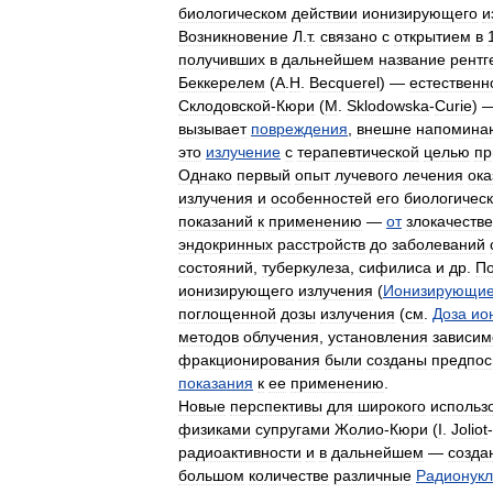
биологическом
действии
ионизирующего
и
Возникновение
Л
.
т
.
связано
с
открытием
в
получивших
в
дальнейшем
название
рентг
Беккерелем
(
А
.
Н
.
Becquerel
) —
естественн
Склодовской
-
Кюри
(
М
.
Sklodowska
-
Curie
) 
вызывает
повреждения
,
внешне
напомина
это
излучение
с
терапевтической
целью
пр
Однако
первый
опыт
лучевого
лечения
ока
излучения
и
особенностей
его
биологическ
показаний
к
применению
—
от
злокачеств
эндокринных
расстройств
до
заболеваний
состояний
,
туберкулеза
,
сифилиса
и
др
.
П
ионизирующего
излучения
(
Ионизирующи
поглощенной
дозы
излучения
(
см
.
Доза
ио
методов
облучения
,
установления
зависим
фракционирования
были
созданы
предпос
показания
к
ее
применению
.
Новые
перспективы
для
широкого
использ
физиками
супругами
Жолио
-
Кюри
(
I
.
Joliot
-
радиоактивности
и
в
дальнейшем
—
созда
большом
количестве
различные
Радионук