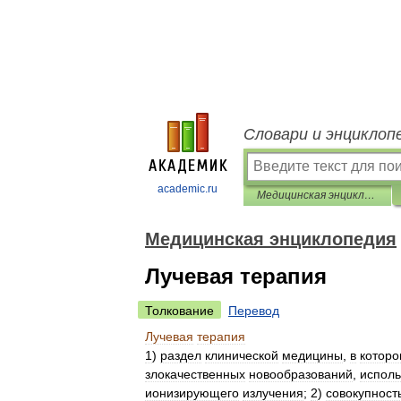
Словари и энциклоп
academic.ru
Медицинская энциклопедия
Медицинская энциклопедия
Лучевая терапия
Толкование
Перевод
Лучевая
терапия
1
)
раздел
клинической
медицины
,
в
котор
злокачественных
новообразований
,
исполь
ионизирующего
излучения
;
2
)
совокупност