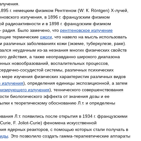
злучения
.
1895
г
.
немецким
физиком
Рентгеном
(
W:
К
.
Röntgen
)
Х
-
лучей
,
еновского
излучения
,
в
1896
г
.
французским
физиком
ой
радиоактивности
и
в
1898
г
.
французским
физиком
—
радия
.
Было
замечено
,
что
рентгеновское
излучение
ющие
термические
ожоги
,
что
навело
на
мысль
использовать
и
различных
заболеваниях
кожи
(
экземе
,
туберкулезе
,
раке
).
зался
неудачным
из
-
за
незнания
многих
физических
свойств
ого
действия
,
а
также
неоправданно
широкого
диапазона
енных
новообразований
,
воспалительных
процессов
,
сердечно
-
сосудистой
системы
,
различных
психических
о
мере
изучения
физических
характеристик
различных
видов
е
излучения
)
,
определения
единицы
экспозиционной
,
а
затем
низирующего
излучения
)
,
технического
совершенствования
ости
биологического
эффекта
от
значения
дозы
и
ее
ылки
к
теоретическому
обоснованию
Л
.
т
.
и
определены
ования
Л
.
т
.
появились
после
открытия
в
1934
г
.
французскими
Curie
,
F
.
Joliot
-
Curie
)
феномена
искусственной
ния
ядерных
реакторов
,
с
помощью
которых
стали
получать
в
лиды
.
Это
позволило
создать
гамма
-
терапевтические
аппараты