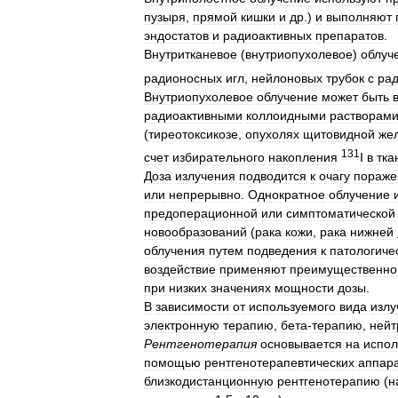
пузыря
,
прямой
кишки
и
др
.)
и
выполняют
эндостатов
и
радиоактивных
препаратов
.
Внутритканевое
(
внутриопухолевое
)
облуч
радионосных
игл
,
нейлоновых
трубок
с
ра
Внутриопухолевое
облучение
может
быть
радиоактивными
коллоидными
растворам
(
тиреотоксикозе
,
опухолях
щитовидной
же
131
счет
избирательного
накопления
I
в
тка
Доза
излучения
подводится
к
очагу
пораже
или
непрерывно
.
Однократное
облучение
предоперационной
или
симптоматической
новообразований
(
рака
кожи
,
рака
нижней
облучения
путем
подведения
к
патологиче
воздействие
применяют
преимущественно
при
низких
значениях
мощности
дозы
.
В
зависимости
от
используемого
вида
излу
электронную
терапию
,
бета
-
терапию
,
нейт
Рентгенотерапия
основывается
на
испол
помощью
рентгенотерапевтических
аппар
близкодистанционную
рентгенотерапию
(
н