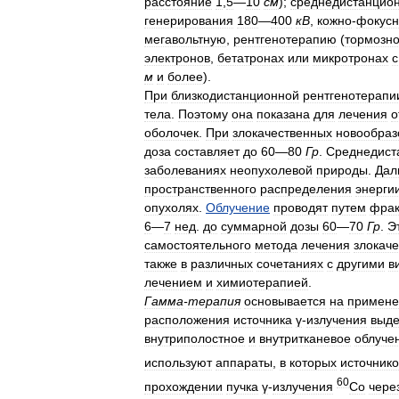
расстояние
1
,
5
—
10
см
);
среднедистанцио
генерирования
180
—
400
кВ
,
кожно
-
фокусн
мегавольтную
,
рентгенотерапию
(
тормозн
электронов
,
бетатронах
или
микротронах
с
м
и
более
).
При
близкодистанционной
рентгенотерапи
тела
.
Поэтому
она
показана
для
лечения
о
оболочек
.
При
злокачественных
новообраз
доза
составляет
до
60
—
80
Гр
.
Среднедист
заболеваниях
неопухолевой
природы
.
Дал
пространственного
распределения
энерги
опухолях
.
Облучение
проводят
путем
фрак
6
—
7
нед
.
до
суммарной
дозы
60
—
70
Гр
.
Э
самостоятельного
метода
лечения
злокач
также
в
различных
сочетаниях
с
другими
в
лечением
и
химиотерапией
.
Гамма
-
терапия
основывается
на
примене
расположения
источника
γ
-
излучения
выд
внутриполостное
и
внутритканевое
облуче
используют
аппараты
,
в
которых
источник
60
прохождении
пучка
γ
-
излучения
Со
чере