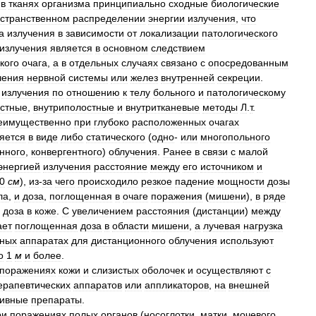
в
тканях
организма
принципиально
сходные
биологические
странственном
распределении
энергии
излучения
,
что
а
излучения
в
зависимости
от
локализации
патологического
излучения
является
в
основном
следствием
кого
очага
,
а
в
отдельных
случаях
связано
с
опосредованным
чения
нервной
системы
или
желез
внутренней
секреции
.
излучения
по
отношению
к
телу
больного
и
патологическому
остные
,
внутриполостные
и
внутритканевые
методы
Л
.
т
.
еимущественно
при
глубоко
расположенных
очагах
яется
в
виде
либо
статического
(
одно
-
или
многопольного
нного
,
конвергентного
)
облучения
.
Ранее
в
связи
с
малой
энергией
излучения
расстояние
между
его
источником
и
0
см
),
из
-
за
чего
происходило
резкое
падение
мощности
дозы
ла
,
и
доза
,
поглощенная
в
очаге
поражения
(
мишени
),
в
ряде
доза
в
коже
.
С
увеличением
расстояния
(
дистанции
)
между
ает
поглощенная
доза
в
области
мишени
,
а
лучевая
нагрузка
ных
аппаратах
для
дистанционного
облучения
используют
о
1
м
и
более
.
поражениях
кожи
и
слизистых
оболочек
и
осуществляют
с
ерапевтических
аппаратов
или
аппликаторов
,
на
внешней
тивные
препараты
.
ри
поражениях
полых
органов
(
носоглотки
,
матки
,
мочевого