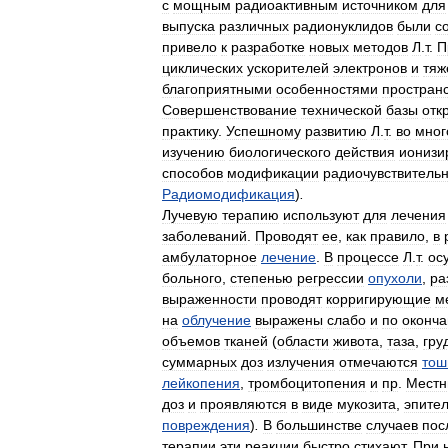
с
мощным
радиоактивным
источником
для
выпуска
различных
радионуклидов
были
с
привело
к
разработке
новых
методов
Л
.
т
.
П
циклических
ускорителей
электронов
и
тяж
благоприятными
особенностями
простран
Совершенствование
технической
базы
отк
практику
.
Успешному
развитию
Л
.
т
.
во
мног
изучению
биологического
действия
ионизи
способов
модификации
радиочувствитель
Радиомодификация
)
.
Лучевую
терапию
используют
для
лечения
заболеваний
.
Проводят
ее
,
как
правило
,
в
амбулаторное
лечение
.
В
процессе
Л
.
т
.
ос
больного
,
степенью
регрессии
опухоли
,
ра
выраженности
проводят
корригирующие
м
на
облучение
выражены
слабо
и
по
оконча
объемов
тканей
(
области
живота
,
таза
,
гру
суммарных
доз
излучения
отмечаются
тош
лейкопения
,
тромбоцитопения
и
пр
.
Мест
доз
и
проявляются
в
виде
мукозита
,
эпите
повреждения
)
.
В
большинстве
случаев
пос
терапии
эти
реакции
быстро
стихают
.
При