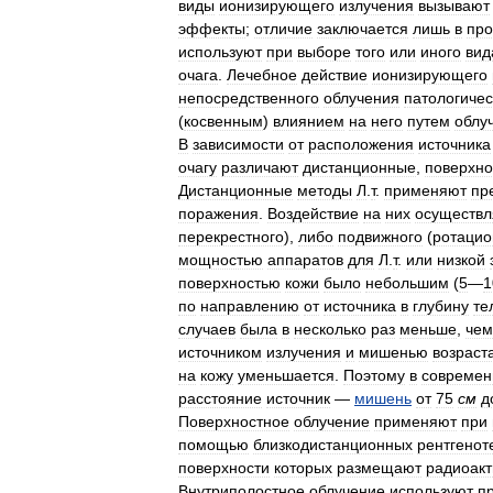
виды
ионизирующего
излучения
вызывают
эффекты
;
отличие
заключается
лишь
в
про
используют
при
выборе
того
или
иного
вид
очага
.
Лечебное
действие
ионизирующего
непосредственного
облучения
патологичес
(
косвенным
)
влиянием
на
него
путем
облу
В
зависимости
от
расположения
источника
очагу
различают
дистанционные
,
поверхн
Дистанционные
методы
Л
.
т
.
применяют
пр
поражения
.
Воздействие
на
них
осуществл
перекрестного
),
либо
подвижного
(
ротацио
мощностью
аппаратов
для
Л
.
т
.
или
низкой
поверхностью
кожи
было
небольшим
(
5
—
1
по
направлению
от
источника
в
глубину
те
случаев
была
в
несколько
раз
меньше
,
чем
источником
излучения
и
мишенью
возраст
на
кожу
уменьшается
.
Поэтому
в
современ
расстояние
источник
—
мишень
от
75
см
д
Поверхностное
облучение
применяют
при
помощью
близкодистанционных
рентгенот
поверхности
которых
размещают
радиоак
Внутриполостное
облучение
используют
п