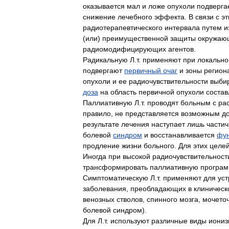
оказывается
мал
и
ложе
опухоли
подверга
снижение
лечебного
эффекта
.
В
связи
с
э
радиотерапевтического
интервала
путем
и
(
или
)
преимущественной
защиты
окружаю
радиомодифицирующих
агентов
.
Радикальную
Л
.
т
.
применяют
при
локально
подвергают
первичный
очаг
и
зоны
регион
опухоли
и
ее
радиочувствительности
выби
доза
на
область
первичной
опухоли
состав
Паллиативную
Л
.
т
.
проводят
больным
с
ра
правило
,
не
представляется
возможным
д
результате
лечения
наступает
лишь
части
болевой
синдром
и
восстанавливается
фу
продление
жизни
больного
.
Для
этих
целе
Иногда
при
высокой
радиочувствительност
трансформировать
паллиативную
програм
Симптоматическую
Л
.
т
.
применяют
для
ус
заболевания
,
преобладающих
в
клиническ
венозных
стволов
,
спинного
мозга
,
мочето
болевой
синдром
).
Для
Л
.
т
.
используют
различные
виды
иони