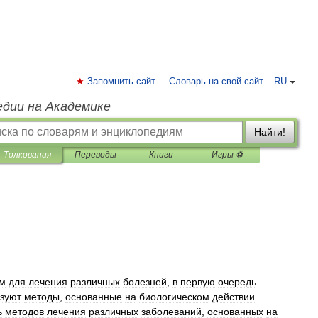
Запомнить сайт
Словарь на свой сайт
RU
едии на Академике
Найти!
Толкования
Переводы
Книги
Игры ⚽
ом
для
лечения
различных
болезней
,
в
первую
очередь
зуют
методы
,
основанные
на
биологическом
действии
ь
методов
лечения
различных
заболеваний
,
основанных
на