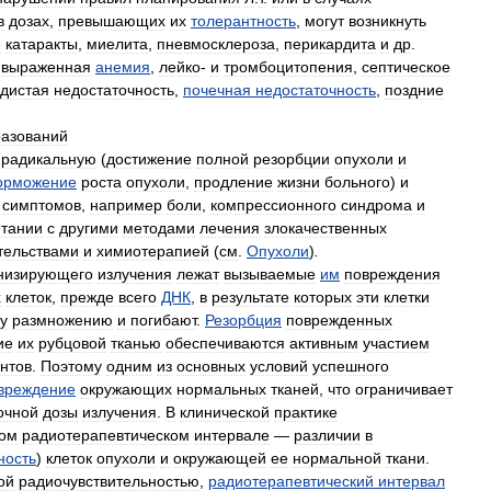
в
дозах
,
превышающих
их
толерантность
,
могут
возникнуть
е
катаракты
,
миелита
,
пневмосклероза
,
перикардита
и
др
.
выраженная
анемия
,
лейко
-
и
тромбоцитопения
,
септическое
удистая
недостаточность
,
почечная
недостаточность
,
поздние
разований
радикальную
(
достижение
полной
резорбции
опухоли
и
орможение
роста
опухоли
,
продление
жизни
больного
)
и
симптомов
,
например
боли
,
компрессионного
синдрома
и
етании
с
другими
методами
лечения
злокачественных
тельствами
и
химиотерапией
(
см
.
Опухоли
)
.
низирующего
излучения
лежат
вызываемые
им
повреждения
х
клеток
,
прежде
всего
ДНК
,
в
результате
которых
эти
клетки
у
размножению
и
погибают
.
Резорбция
поврежденных
ие
их
рубцовой
тканью
обеспечиваются
активным
участием
нтов
.
Поэтому
одним
из
основных
условий
успешного
вреждение
окружающих
нормальных
тканей
,
что
ограничивает
очной
дозы
излучения
.
В
клинической
практике
ом
радиотерапевтическом
интервале
—
различии
в
ность
)
клеток
опухоли
и
окружающей
ее
нормальной
ткани
.
ой
радиочувствительностью
,
радиотерапевтический
интервал