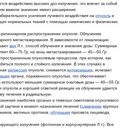
ется
воздействию
высоких
доз
излучения
,
что
влечет
за
собой
тим
важное
значение
имеет
расширение
збирательного
усиления
лучевого
воздействия
на
опухоль
и
щих
нормальных
тканей
с
помощью
химических
и
физических
-
регионарном
распространении
опухоли
.
Облучению
арного
метастазирования
.
В
зависимости
от
локализации
рают
вид
Л
.
т
.,
способ
облучения
и
значения
дозы
.
Суммарная
ляет
60
—
75
Гр
,
на
зоны
метастазирования
—
45
—
50
Гр
.
спространенным
опухолевым
процессом
,
при
котором
,
как
обиться
полного
и
стойкого
излечения
.
В
этих
случаях
в
чная
регрессия
опухоли
,
снижается
интоксикация
,
исчезает
нкция
органа
,
пораженного
опухолью
,
что
обеспечивает
й
используют
меньшие
суммарные
очаговые
дозы
—
40
—
55
Гр
.
и
опухоли
и
хорошей
ответной
реакции
на
облучение
удается
му
лечения
в
радикальную
.
транения
наиболее
грозных
и
тяжелых
симптомов
опухолевого
ой
картине
в
момент
назначения
лечения
(
сдавление
крупных
чников
,
желчных
протоков
,
обтурация
просвета
пищевода
,
зирующего
излучения
(
фотонная
и
корпускулярная
Л
.
т
.).
Все