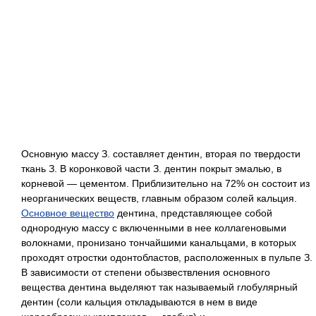
Основную массу З. составляет дентин, вторая по твердости
ткань З. В коронковой части З. дентин покрыт эмалью, в
корневой — цементом. Приблизительно на 72% он состоит из
неорганических веществ, главным образом солей кальция.
Основное вещество
дентина, представляющее собой
однородную массу с включенными в нее коллагеновыми
волокнами, пронизано тончайшими канальцами, в которых
проходят отростки одонтобластов, расположенных в пульпе З.
В зависимости от степени обызвествления основного
вещества дентина выделяют так называемый глобулярный
дентин (соли кальция откладываются в нем в виде