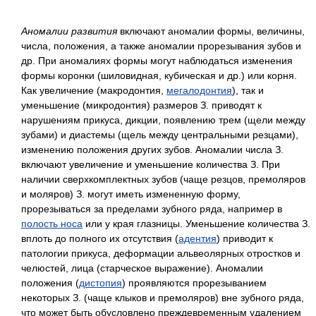
Аномалии развития
включают аномалии формы, величины,
числа, положения, а также аномалии прорезывания зубов и
др. При аномалиях формы могут наблюдаться изменения
формы коронки (шиловидная, кубическая и др.) или корня.
Как увеличение (макродонтия,
мегалодонтия
), так и
уменьшение (микродонтия) размеров З. приводят к
нарушениям прикуса, дикции, появлению трем (щели между
зубами) и диастемы (щель между центральными резцами),
изменению положения других зубов. Аномалии числа З.
включают увеличение и уменьшение количества З. При
наличии сверхкомплектных зубов (чаще резцов, премоляров
и моляров) З. могут иметь измененную форму,
прорезываться за пределами зубного ряда, например в
полость носа
или у края глазницы. Уменьшение количества З.
вплоть до полного их отсутствия (
адентия
) приводит к
патологии прикуса, деформации альвеолярных отростков и
челюстей, лица (старческое выражение). Аномалии
положения (
дистопия
) проявляются прорезыванием
некоторых З. (чаще клыков и премоляров) вне зубного ряда,
что может быть обусловлено преждевременным удалением