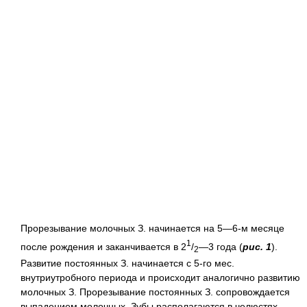
Прорезывание молочных З. начинается на 5—6-м месяце
1
после рождения и заканчивается в 2
/
—3 года (
рис. 1
).
2
Развитие постоянных З. начинается с 5-го мес.
внутриутробного периода и происходит аналогично развитию
молочных З. Прорезывание постоянных З. сопровождается
выпадением молочных. Зубы располагаются в челюстях,