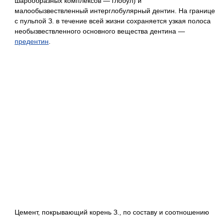
шарообразных комплексов — глобул) и
малообызвествленный интерглобулярный дентин. На границе
с пульпой З. в течение всей жизни сохраняется узкая полоса
необызвествленного основного вещества дентина —
предентин
.
Цемент, покрывающий корень З., по составу и соотношению