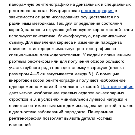
панорамную рентгенографию на дентальных и специальных
рентгеноаппаратах. Внутриротовая
рентгенография
в
зависимости от цели исследования осуществляется по
различным методикам. Так, для определения состояния
корней, каналов и окружающей верхушки корня костной ткани
используют контактную, близкофокусную, периапикальную
съемку. Для выявления кариеса и изменений пародонта
применяют интерпроксимальную рентгенографию со
специальными пленкодержателями. У людей с повышенным
рвотным рефлексом или для получения обзора большого
участка зубного ряда проводят съемку «вприкус» (пленка
размером 4—5
см
закусывается между З.). С помощью
внеротовой косой рентгенографии получают изображение
одновременно многих З. и челюстных костей.
Пантомография
дает четкое изображение краевых отделов альвеолярных
отростков и З. в условиях минимальной лучевой нагрузки и
является оптимальным методом исследования детей, а также
в диагностике заболеваний пародонта. Панорамная
рентгенография позволяет выявить детали костных
изменений.