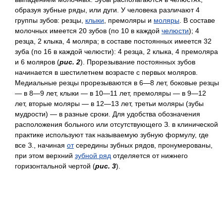
образуя зубные ряды, или дуги. У человека различают 4
группы зубов: резцы,
клыки
, премоляры и
моляры
. В составе
молочных имеется 20 зубов (по 10 в каждой
челюсти
); 4
резца, 2 клыка, 4 моляра; в составе постоянных имеется 32
зуба (по 16 в каждой челюсти): 4 резца, 2 клыка, 4 премоляра
и 6 моляров (
рис. 2
). Прорезывание постоянных зубов
начинается в шестилетнем возрасте с первых моляров.
Медиальные резцы прорезываются в 6—8 лет, боковые резцы
— в 8—9 лет, клыки — в 10—11 лет, премоляры — в 9—12
лет, вторые моляры — в 12—13 лет, третьи моляры (зубы
мудрости) — в разные сроки. Для удобства обозначения
расположения больного или отсутствующего З. в клинической
практике используют так называемую зубную формулу, где
все З., начиная
от
середины зубных рядов, пронумерованы,
при этом верхний
зубной ряд
отделяется от нижнего
горизонтальной чертой (
рис. 3
).