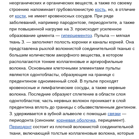
неорганических и органических веществ, а также по своему
строению напоминает грубоволокнистую
кость
, но, в отличие
от
кости
, не имеет кровеносных сосудов. При ряде
заболеваний, например пародонтозе, периодонтите, а также
при повышенной нагрузке на З. происходит усиленное
образование цемента —
гиперцементоз
. Пульпа — мягкая
ткань З. — заполняет полость коронки и каналы корней. Она
представлена рыхлой волокнистой соединительной тканью с
большим количеством аморфного вещества, в котором
располагаются тонкие коллагеновые и аргирофильные
волокна. Основными клеточными элементами пульпы
являются одонтобласты, образующие на границе с
предентином одноименный слой. В пульпе проходят
кровеносные и лимфатические сосуды, а также нервные
волокна. Последние образуют сплетение в области слоя
одонтобластов; часть нервных волокон проникает в слой
предентина вплоть до границы с обызвествленным дентином.
З. удерживается в зубной альвеоле с помощью
связки
—
периодонта (синоним:
корневая оболочка
, перицемент).
Периодонт
состоит из плотной волокнистой соединительной
ткани, включающей толстые коллагеновые волокна, которые