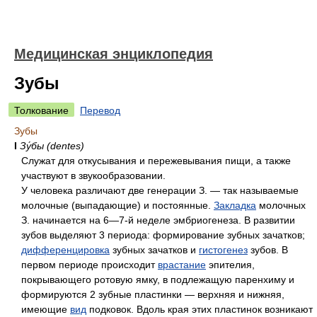
Медицинская энциклопедия
Зубы
Толкование
Перевод
Зубы
I
Зу́бы (dentes)
Служат для откусывания и пережевывания пищи, а также
участвуют в звукообразовании.
У человека различают две генерации З. — так называемые
молочные (выпадающие) и постоянные.
Закладка
молочных
З. начинается на 6—7-й неделе эмбриогенеза. В развитии
зубов выделяют 3 периода: формирование зубных зачатков;
дифференцировка
зубных зачатков и
гистогенез
зубов. В
первом периоде происходит
врастание
эпителия,
покрывающего ротовую ямку, в подлежащую паренхиму и
формируются 2 зубные пластинки — верхняя и нижняя,
имеющие
вид
подковок. Вдоль края этих пластинок возникают