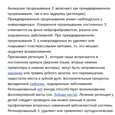
Аномалии прорезывания З. включают как преждевременное
прорезывание, так и его задержку (ретенцию).
Преждевременное прорезывание может наблюдаться у
новорожденных. Ускоренное прорезывание постоянных З.
отмечается на фоне нейрофиброматоза, рахита или
эндокринных заболеваний. При преждевременном
прорезывании З. у новорожденных их удаляют или
покрывают пластмассовыми каппами, т.к. это мешает
грудному вскармливанию.
Причинами ретенции З., которая чаще встречается в
постоянном прикусе (верхние клыки, вторые нижние
премоляры и нижние моляры), могут быть неправильная
закладка
или травма зубного зачатка, его перемещение,
недостаток места в зубной дуге, воспалительные процессы.
врожденный
сифилис
, эндокринные заболевания.
Ретенированный
зуб
иногда способствует возникновению
фолликулярной кисты (см.
Зубная киста
)
.
Лечение ретенции у
детей следует проводить как можно раньше в целях
профилактики вторичных изменений зубочелюстной системы.
Ретенированный З. удаляют или применяют ортодонтические