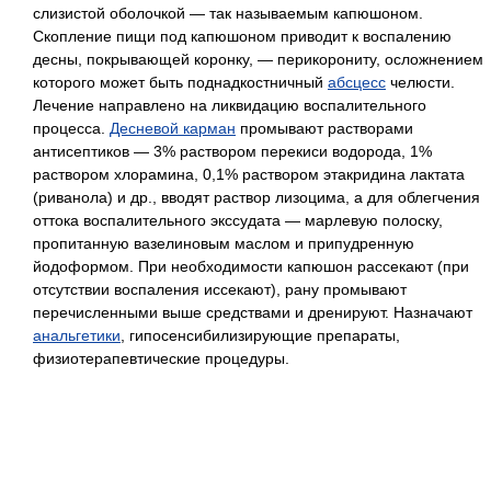
слизистой оболочкой — так называемым капюшоном.
Скопление пищи под капюшоном приводит к воспалению
десны, покрывающей коронку, — перикорониту, осложнением
которого может быть поднадкостничный
абсцесс
челюсти.
Лечение направлено на ликвидацию воспалительного
процесса.
Десневой карман
промывают растворами
антисептиков — 3% раствором перекиси водорода, 1%
раствором хлорамина, 0,1% раствором этакридина лактата
(риванола) и др., вводят раствор лизоцима, а для облегчения
оттока воспалительного экссудата — марлевую полоску,
пропитанную вазелиновым маслом и припудренную
йодоформом. При необходимости капюшон рассекают (при
отсутствии воспаления иссекают), рану промывают
перечисленными выше средствами и дренируют. Назначают
анальгетики
, гипосенсибилизирующие препараты,
физиотерапевтические процедуры.