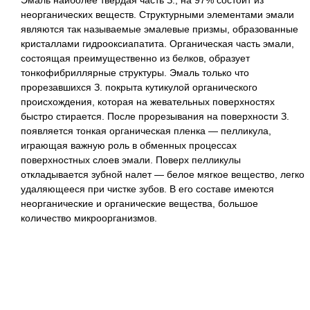
Эмаль наиболее твердая часть З., на 97% состоит из
неорганических веществ. Структурными элементами эмали
являются так называемые эмалевые призмы, образованные
кристаллами гидрооксиапатита. Органическая часть эмали,
состоящая преимущественно из белков, образует
тонкофибриллярные структуры. Эмаль только что
прорезавшихся З. покрыта кутикулой органического
происхождения, которая на жевательных поверхностях
быстро стирается. После прорезывания на поверхности З.
появляется тонкая органическая пленка — пелликула,
играющая важную роль в обменных процессах
поверхностных слоев эмали. Поверх пелликулы
откладывается зубной налет — белое мягкое вещество, легко
удаляющееся при чистке зубов. В его составе имеются
неорганические и органические вещества, большое
количество микроорганизмов.