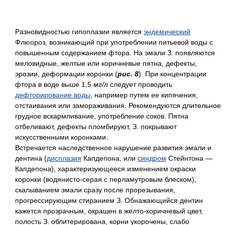
Разновидностью гипоплазии является
эндемический
Флюороз
,
возникающий при употреблении питьевой воды с
повышенным содержанием фтора. На эмали З. появляются
меловидные, желтые или коричневые пятна, дефекты,
эрозии, деформации коронки (
рис. 8
). При концентрации
фтора в воде выше 1,5
мг/л
следует проводить
дефторирование воды
, например путем ее кипячения,
отстаивания или замораживания. Рекомендуются длительное
грудное вскармливание, употребление соков. Пятна
отбеливают, дефекты пломбируют, З. покрывают
искусственными коронками.
Встречается наследственное нарушение развития эмали и
дентина (
дисплазия
Капдепона, или
синдром
Стейнтона —
Капдепона), характеризующееся изменением окраски
коронки (водянисто-серая с перламутровым блеском),
скалыванием эмали сразу после прорезывания,
прогрессирующим стиранием З. Обнажающийся дентин
кажется прозрачным, окрашен в желто-коричневый цвет,
полость З. облитерирована, корни укорочены, слабо