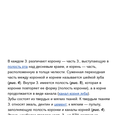
В каждом З. различают коронку — часть З., выступающую в
полость рта
над десневым краем, и корень — часть,
расположенную в толще челюсти. Суженная переходная
часть между коронкой и корнем называется шейкой зуба
(
рис. 4
). Внутри З. имеется полость (
рис. 5
), которая в
коронке повторяет ее форму (полость коронки), а в корне
продолжается в виде канала (
канал корня зуба
).
Зубы состоят из твердых и мягких тканей. К твердым тканям
З. относят эмаль, дентин и
цемент
; к мягким — пульпу,
заполняющую полость коронки и каналы корней (
рис. 4
).