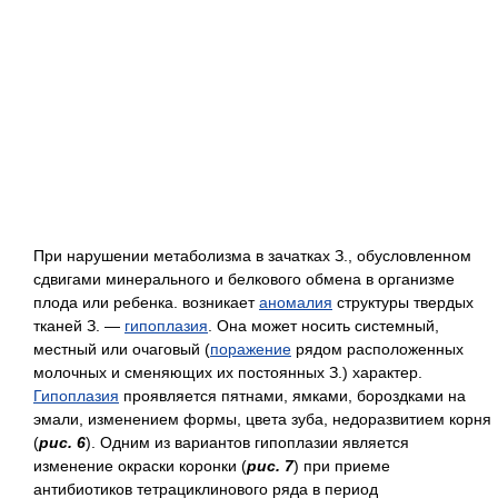
При нарушении метаболизма в зачатках З., обусловленном
сдвигами минерального и белкового обмена в организме
плода или ребенка. возникает
аномалия
структуры твердых
тканей З. —
гипоплазия
. Она может носить системный,
местный или очаговый (
поражение
рядом расположенных
молочных и сменяющих их постоянных З.) характер.
Гипоплазия
проявляется пятнами, ямками, бороздками на
эмали, изменением формы, цвета зуба, недоразвитием корня
(
рис. 6
). Одним из вариантов гипоплазии является
изменение окраски коронки (
рис. 7
) при приеме
антибиотиков тетрациклинового ряда в период