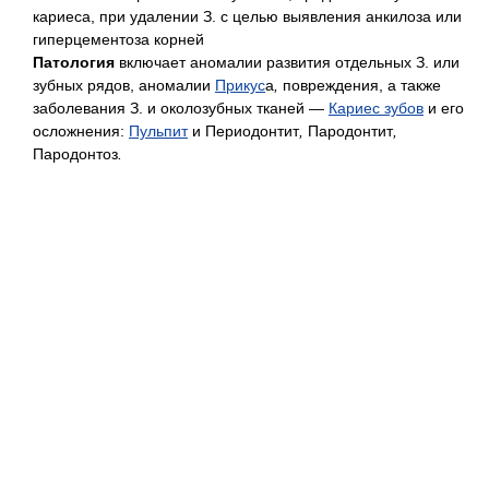
кариеса, при удалении З. с целью выявления анкилоза или
гиперцементоза корней
Патология
включает аномалии развития отдельных З. или
зубных рядов, аномалии
Прикус
а
,
повреждения, а также
заболевания З. и околозубных тканей —
Кариес зубов
и его
осложнения:
Пульпит
и Периодонтит
,
Пародонтит
,
Пародонтоз
.