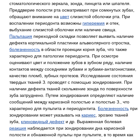
стоматологического зеркала, зонда, пинцета или шпателя.
Преддверие полости рта осматривают при сомкнутых зубах,
обращают внимание на
цвет
слизистой оболочки рта. При
воспалении периодонта возможны
гиперемия
и отек,
выбухание слизистой оболочки или наличие свища.
Пальпация
переходной складки позволяет выявить наличие
дефекта кортикальной пластинки альвеолярного отростка,
болезненность
в области проекции корня зуба, что также
характерно для патологии периодонта. При осмотре
оценивают цвет и положение зубов в зубном ряду, наличие
контактов между соседними зубами и зубами-антагонистами,
качество пломб, зубных протезов. Исследование состояния
твердых тканей З. проводят с помощью зондирования. При
наличии дефекта тканей скольжение зонда по поверхности
зуба затруднено. Путем зондирования определяют наличие
сообщений между кариозной полостью и полостью З., что
характерно для пульпита и периодонтита.
Болезненность
при
зондировании может указывать на
кариес
, эрозию тканей
зуба,
клиновидный дефект
и др. Выраженная болевая
реакция
наблюдается при зондировании дна кариозной
полости и обнаженной пульпы при пульпите, в то время как