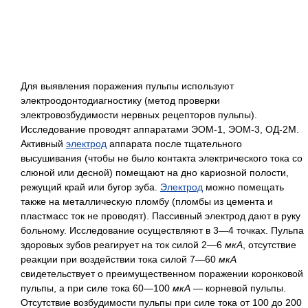
Для выявления поражения пульпы используют
электроодонтодиагностику (метод проверки
электровозбудимости нервных рецепторов пульпы).
Исследование проводят аппаратами ЭОМ-1, ЭОМ-3, ОД-2М.
Активный
электрод
аппарата после тщательного
высушивания (чтобы не было контакта электрического тока со
слюной или десной) помещают на дно кариозной полости,
режущий край или бугор зуба.
Электрод
можно помещать
также на металлическую пломбу (пломбы из цемента и
пластмасс ток не проводят). Пассивный электрод дают в руку
больному. Исследование осуществляют в 3—4 точках. Пульпа
здоровых зубов реагирует на ток силой 2—6
мкА
, отсутствие
реакции при воздействии тока силой 7—60
мкА
свидетельствует о преимущественном поражении коронковой
пульпы, а при силе тока 60—100
мкА
— корневой пульпы.
Отсутствие возбудимости пульпы при силе тока от 100 до 200