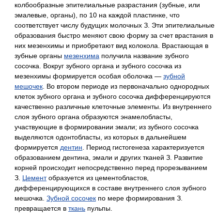
колбообразные эпителиальные разрастания (зубные, или
эмалевые, органы), по 10 на каждой пластинке, что
соответствует числу будущих молочных З. Эти эпителиальные
образования быстро меняют свою форму за счет врастания в
них мезенхимы и приобретают вид колокола. Врастающая в
зубные органы
мезенхима
получила название зубного
сосочка. Вокруг зубного органа и зубного сосочка из
мезенхимы формируется особая оболочка —
зубной
мешочек
. Во втором периоде из первоначально однородных
клеток зубного органа и зубного сосочка дифференцируются
качественно различные клеточные элементы. Из внутреннего
слоя зубного органа образуются энамелобласты,
участвующие в формировании эмали; из зубного сосочка
выделяются одонтобласты, из которых в дальнейшем
формируется
дентин
. Период гистогенеза характеризуется
образованием дентина, эмали и других тканей З. Развитие
корней происходит непосредственно перед прорезыванием
З.
Цемент
образуется из цементобластов,
дифференцирующихся в составе внутреннего слоя зубного
мешочка.
Зубной сосочек
по мере формирования З.
превращается в
ткань
пульпы.