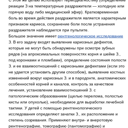
С этой же целью используют термодиагностику (определение
реакции З на температурные раздражители — холодную или
горячую воду либо медицинский эфир). Кратковременная
боль во время действия раздражителя является характерным
признаком кариеса, сохранение боли после устранения
раздражителя наблюдается при пульпите.
Большое значение имеет
рентгенологическое исследование
З. В его задачу входят выявление кариозных дефектов,
которые не могут быть обнаружены при осмотре зубных
рядов (на апроксимальных поверхностях корня и шейке З.,
под коронками и пломбами), определение состояния полости
З. и ее взаимоотношений с кариозными дефектами (если это
не удается установить другим способом), выявление костных
изменений вокруг кариозных З. и в пародонте, анатомических
особенностей корней и каналов, контроль за качеством
лечения, установление взаимоотношений З. с
патологическим образованием (щелью перелома, полостью
кисты или опухолью), необходимое для выработки лечебной
тактики. У детей с помощью рентгенологического
исследования определяют зачатки З., их расположение и
степень созревания. Применяют внутри- и внеротовую
рентгенографию, томографию (пантомографию) и