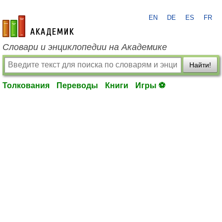
EN
DE
ES
FR
academic.ru
Словари и энциклопедии на Академике
Найти!
Толкования
Переводы
Книги
Игры ⚽