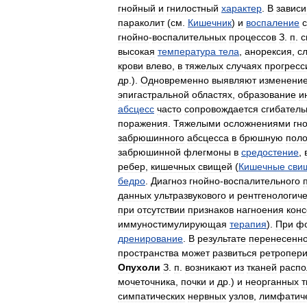
гнойный
и
гнилостный
характер
.
В
завис
параколит
(
см
.
Кишечник
)
и
воспаление
гнойно
-
воспалительных
процессов
З
.
п
.
с
высокая
температура
тела
,
анорексия
,
с
крови
влево
,
в
тяжелых
случаях
прогрес
др
.).
Одновременно
выявляют
изменени
эпигастральной
областях
,
образование
и
абсцесс
часто
сопровождается
сгибатель
поражения
.
Тяжелыми
осложнениями
гн
забрюшинного
абсцесса
в
брюшную
поло
забрюшинной
флегмоны
в
средостение
,
ребер
,
кишечных
свищей
(
Кишечные
сви
бедро
.
Диагноз
гнойно
-
воспалительного
данных
ультразвукового
и
рентгенологиче
при
отсутствии
признаков
нагноения
конс
иммуностимулирующая
терапия
).
При
ф
дренирование
.
В
результате
перенесенно
пространства
может
развиться
ретропер
Опухоли
З
.
п
.
возникают
из
тканей
расп
мочеточника
,
почки
и
др
.)
и
неорганных
т
симпатических
нервных
узлов
,
лимфатич