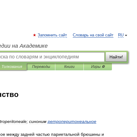
Запомнить сайт
Словарь на свой сайт
RU
едии на Академике
Найти!
Толкования
Переводы
Книги
Игры ⚽
нство
troperitoneale
;
синоним
ретроперитонеальное
ное
между
задней
частью
париетальной
брюшины
и