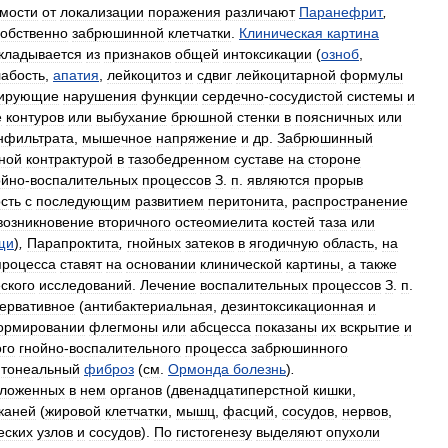
имости
от
локализации
поражения
различают
Паранефрит
,
собственно
забрюшинной
клетчатки
.
Клиническая
картина
кладывается
из
признаков
общей
интоксикации
(
озноб
,
лабость
,
апатия
,
лейкоцитоз
и
сдвиг
лейкоцитарной
формулы
сирующие
нарушения
функции
сердечно
-
сосудистой
системы
и
е
контуров
или
выбухание
брюшной
стенки
в
поясничных
или
нфильтрата
,
мышечное
напряжение
и
др
.
Забрюшинный
ной
контрактурой
в
тазобедренном
суставе
на
стороне
ойно
-
воспалительных
процессов
З
.
п
.
являются
прорыв
сть
с
последующим
развитием
перитонита
,
распространение
возникновение
вторичного
остеомиелита
костей
таза
или
щи
)
,
Парапроктита
,
гнойных
затеков
в
ягодичную
область
,
на
процесса
ставят
на
основании
клинической
картины
,
а
также
ского
исследований
.
Лечение
воспалительных
процессов
З
.
п
.
ервативное
(
антибактериальная
,
дезинтоксикационная
и
ормировании
флегмоны
или
абсцесса
показаны
их
вскрытие
и
го
гнойно
-
воспалительного
процесса
забрюшинного
итонеальный
фиброз
(
см
.
Ормонда
болезнь
)
.
оложенных
в
нем
органов
(
двенадцатиперстной
кишки
,
каней
(
жировой
клетчатки
,
мышц
,
фасций
,
сосудов
,
нервов
,
еских
узлов
и
сосудов
).
По
гистогенезу
выделяют
опухоли