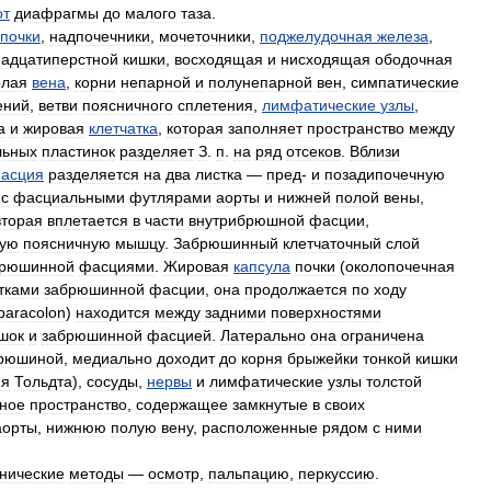
от
диафрагмы
до
малого
таза
.
почки
,
надпочечники
,
мочеточники
,
поджелудочная
железа
,
надцатиперстной
кишки
,
восходящая
и
нисходящая
ободочная
олая
вена
,
корни
непарной
и
полунепарной
вен
,
симпатические
ений
,
ветви
поясничного
сплетения
,
лимфатические
узлы
,
а
и
жировая
клетчатка
,
которая
заполняет
пространство
между
льных
пластинок
разделяет
З
.
п
.
на
ряд
отсеков
.
Вблизи
асция
разделяется
на
два
листка
—
пред
-
и
позадипочечную
с
фасциальными
футлярами
аорты
и
нижней
полой
вены
,
вторая
вплетается
в
части
внутрибрюшной
фасции
,
ую
поясничную
мышцу
.
Забрюшинный
клетчаточный
слой
брюшинной
фасциями
.
Жировая
капсула
почки
(
околопочечная
тками
забрюшинной
фасции
,
она
продолжается
по
ходу
paracolon
)
находится
между
задними
поверхностями
шок
и
забрюшинной
фасцией
.
Латерально
она
ограничена
рюшиной
,
медиально
доходит
до
корня
брыжейки
тонкой
кишки
ия
Тольдта
),
сосуды
,
нервы
и
лимфатические
узлы
толстой
ное
пространство
,
содержащее
замкнутые
в
своих
аорты
,
нижнюю
полую
вену
,
расположенные
рядом
с
ними
нические
методы
—
осмотр
,
пальпацию
,
перкуссию
.