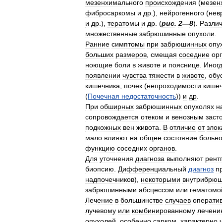
мезенхимального
происхождения
(
мезен
фибросаркомы
и
др
.),
нейрогенного
(
нев
и
др
.),
тератомы
и
др
. (
рис
.
2
—
8
).
Разли
множественные
забрюшинные
опухоли
.
Ранние
симптомы
при
забрюшинных
опу
больших
размеров
,
смещая
соседние
ор
ноющие
боли
в
животе
и
пояснице
.
Иног
появлении
чувства
тяжести
в
животе
,
обу
кишечника
,
почек
(
непроходимости
кише
(
Почечная
недостаточность
))
и
др
.
При
обширных
забрюшинных
опухолях
н
сопровождается
отеком
и
венозным
заст
подкожных
вен
живота
.
В
отличие
от
злок
мало
влияют
на
общее
состояние
больно
функцию
соседних
органов
.
Для
уточнения
диагноза
выполняют
рент
биопсию
.
Дифференциальный
диагноз
п
надпочечников
),
некоторыми
внутрибрю
забрюшинными
абсцессом
или
гематомо
Лечение
в
большинстве
случаев
операти
лучевому
или
комбинированному
лечени
опухолей
,
особенно
сарком
,
характерно