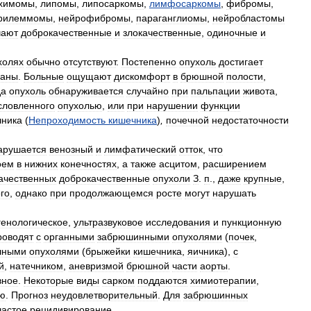
химомы
,
липомы
,
липосаркомы
,
лимфосаркомы
,
фибромы
,
рилеммомы
,
нейрофибромы
,
параганглиомы
,
нейробластомы
чают
доброкачественные
и
злокачественные
,
одиночные
и
холях
обычно
отсутствуют
.
Постепенно
опухоль
достигает
ганы
.
Больные
ощущают
дискомфорт
в
брюшной
полости
,
да
опухоль
обнаруживается
случайно
при
пальпации
живота
,
словленного
опухолью
,
или
при
нарушении
функции
чника
(
Непроходимость
кишечника
)
,
почечной
недостаточности
арушается
венозный
и
лимфатический
отток
,
что
оем
в
нижних
конечностях
,
а
также
асцитом
,
расширением
ачественных
доброкачественные
опухоли
З
.
п
.,
даже
крупные
,
го
,
однако
при
продолжающемся
росте
могут
нарушать
генологическое
,
ультразвуковое
исследования
и
пункционную
роводят
с
органными
забрюшинными
опухолями
(
почек
,
шными
опухолями
(
брыжейки
кишечника
,
яичника
),
с
й
,
натечником
,
аневризмой
брюшной
части
аорты
.
вное
.
Некоторые
виды
сарком
поддаются
химиотерапии
,
ю
.
Прогноз
неудовлетворительный
.
Для
забрюшинных
частое
рецидивирование
.