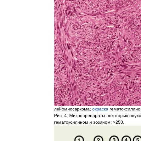
лейомиосаркома
;
окраска
гематоксилин
Рис
.
4
.
Микропрепараты
некоторых
опух
гематоксилином
и
эозином
; ×
250
.