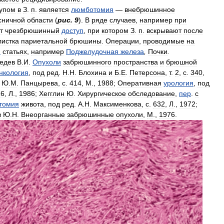
упом
в
З
.
п
.
является
люмботомия
—
внебрюшинное
сничной
области
(
рис
.
9
).
В
ряде
случаев
,
например
при
т
чрезбрюшинный
доступ
,
при
котором
З
.
п
.
вскрывают
после
листка
париетальной
брюшины
.
Операции
,
проводимые
на
м
статьях
,
например
Поджелудочная
железа
,
Почки
.
едев
В
.
И
.
Опухоли
забрюшинного
пространства
и
брюшной
нкология
,
под
ред
.
Н
.
Н
.
Блохина
и
Б
.
Е
.
Петерсона
,
т
.
2
,
с
.
340
,
.
Ю
.
М
.
Панцырева
,
с
.
414
,
М
.,
1988
;
Оперативная
урология
,
под
16
,
Л
.,
1986
;
Хегглин
Ю
.
Хирургическое
обследование
,
пер
.
с
томия
живота
,
под
ред
.
А
.
Н
.
Максименкова
,
с
.
632
,
Л
.,
1972
;
в
Ю
.
Н
.
Внеорганные
забрюшинные
опухоли
,
М
.,
1976
.