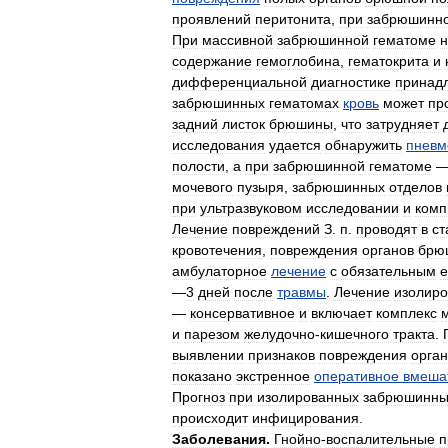
проявлений
перитонита
,
при
забрюшинн
При
массивной
забрюшинной
гематоме
н
содержание
гемоглобина
,
гематокрита
и
дифференциальной
диагностике
принад
забрюшинных
гематомах
кровь
может
пр
задний
листок
брюшины
,
что
затрудняет
исследования
удается
обнаружить
пневм
полости
,
а
при
забрюшинной
гематоме
мочевого
пузыря
,
забрюшинных
отделов
при
ультразвуковом
исследовании
и
комп
Лечение
повреждений
З
.
п
.
проводят
в
ст
кровотечения
,
повреждения
органов
брю
амбулаторное
лечение
с
обязательным
—
3
дней
после
травмы
.
Лечение
изолир
—
консервативное
и
включает
комплекс
и
парезом
желудочно
-
кишечного
тракта
.
выявлении
признаков
повреждения
орга
показано
экстренное
оперативное
вмеша
Прогноз
при
изолированных
забрюшинны
происходит
инфицирования
.
Заболевания
.
Гнойно
-
воспалительные
п