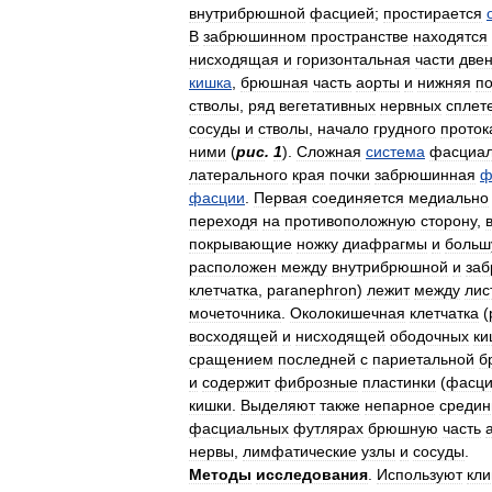
внутрибрюшной
фасцией
;
простирается
В
забрюшинном
пространстве
находятся
нисходящая
и
горизонтальная
части
две
кишка
,
брюшная
часть
аорты
и
нижняя
п
стволы
,
ряд
вегетативных
нервных
сплет
сосуды
и
стволы
,
начало
грудного
проток
ними
(
рис
.
1
).
Сложная
система
фасциа
латерального
края
почки
забрюшинная
ф
фасции
.
Первая
соединяется
медиально
переходя
на
противоположную
сторону
,
покрывающие
ножку
диафрагмы
и
больш
расположен
между
внутрибрюшной
и
за
клетчатка
,
paranephron
)
лежит
между
лис
мочеточника
.
Околокишечная
клетчатка
(
восходящей
и
нисходящей
ободочных
ки
сращением
последней
с
париетальной
б
и
содержит
фиброзные
пластинки
(
фасц
кишки
.
Выделяют
также
непарное
средин
фасциальных
футлярах
брюшную
часть
нервы
,
лимфатические
узлы
и
сосуды
.
Методы
исследования
.
Используют
кли