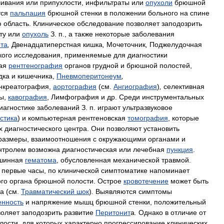
чивания
или
припухлости
,
инфильтраты
или
опухоли
брюшной
тся
пальпация
брюшной
стенки
в
положении
больного
на
спине
ю
область
.
Клиническое
обследование
позволяет
заподозрить
ту
или
опухоль
З
.
п
.,
а
также
некоторые
заболевания
та
,
Двенадцатиперстная
кишка
,
Мочеточник
,
Поджелудочная
кого
исследования
,
применяемые
для
диагностики
ая
рентгенография
органов
грудной
и
брюшной
полостей
,
дка
и
кишечника
,
Пневмоперитонеум
,
нкреатография
,
аортография
(
см
.
Ангиография
)
,
селективная
ы
,
кавография
,
Лимфография
и
др
.
Среди
инструментальных
иагностике
заболеваний
З
.
п
.
играют
ультразвуковое
стика
)
и
компьютерная
рентгеновская
томография
,
которые
х
диагностического
центра
.
Они
позволяют
установить
размеры
,
взаимоотношения
с
окружающими
органами
и
нтролем
возможна
диагностическая
или
лечебная
пункция
.
шинная
гематома
,
обусловленная
механической
травмой
.
первые
часы
,
по
клинической
симптоматике
напоминает
го
органа
брюшной
полости
.
Острое
кровотечение
может
быть
а
(
см
.
Травматический
шок
)
.
Выявляются
симптомы
енность
и
напряжение
мышц
брюшной
стенки
,
положительный
воляет
заподозрить
развитие
Перитонит
а
.
Однако
в
отличие
от
лости
,
для
которых
характерно
прогрессирование
клинических