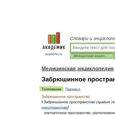
Словари и энциклоп
academic.ru
Медицинская энциклопедия
Медицинская энциклопедия
Забрюшинное простра
Толкование
Перевод
Забрюшинное
пространство
I
Забрюши́нное
простра́нство
(
spatium
re
пространство
)
клетчаточное
пространство
,
расположен