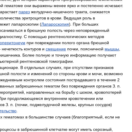
ой
гематоме
они
выражены
менее
ярко
и
постепенно
исчезают
.
арастает
парез
желудочно
-
кишечного
тракта
,
снижается
количества
эритроцитов
в
крови
.
Ведущая
роль
в
лежит
лапароскопии
(
Лапароскопия
)
.
При
больших
осачиваться
в
брюшную
полость
через
неповрежденный
диагностику
.
С
помощью
рентгенологических
методов
оперитонеум
при
повреждении
полого
органа
брюшной
—
нечеткость
контуров
и
смещение
почки
,
поясничной
мышцы
,
кишечника
.
Более
полную
и
точную
информацию
получают
ьютерной
рентгеновской
томографии
.
ационаре
.
В
отдельных
случаях
,
при
отсутствии
признаков
шной
полости
и
изменений
со
стороны
крови
и
мочи
,
возможно
ежедневным
контролем
состояния
пострадавшего
в
течение
2
ованных
забрюшинных
гематом
без
повреждения
органов
З
.
п
.
мероприятий
,
направленных
на
борьбу
с
шоком
,
кровопотерей
При
продолжающемся
внутреннем
кровотечении
или
нов
З
.
п
. (
почки
,
поджелудочной
железы
,
крупных
сосудов
)
тельство
.
х
гематомах
в
большинстве
случаев
(
благоприятный
,
если
не
роцессы
в
забрюшинной
клетчатке
могут
иметь
серозный
,