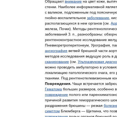
Обращают
внимание
на
цвет
кожи
,
выпя
стенки
.
Наиболее
информативной
являе
с
валиком
,
подложенным
под
поясничну
гнойно
-
воспалительное
заболевание
,
кис
располагающихся
в
нем
органов
(
см
.
Аор
железа
,
Почки
)
.
Методы
рентгенологичес
заболеваний
З
.
п
.,
разнообразны:
обзорн
рентгеноконтрастное
исследование
желу
Пневморетроперитонеум
,
Урография
,
па
ангиография
ветвей
брюшной
части
аорт
методов
исследования
ведущую
роль
в
д
сканирование
(
см
.
Ультразвуковая
диагно
можно
проводить
амбулаторно
в
условия
локализацию
патологического
очага
,
его
тканями
.
Под
рентгенотелевизионным
ко
Повреждения
.
Чаще
встречается
забрю
Гематома
больших
размеров
,
особенно
в
повреждение
полого
или
паренхиматозно
причиной
развития
геморрагического
шок
раздражения
брюшины
—
резкая
болезн
симптом
Блюмберга
—
Щеткина
,
что
поз
повреждения
полых
органов
брюшной
по