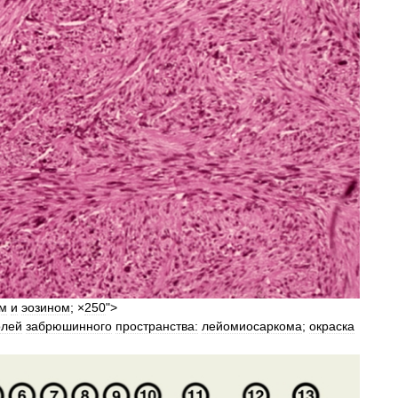
ом
и
эозином
; ×
250
">
олей
забрюшинного
пространства:
лейомиосаркома
;
окраска