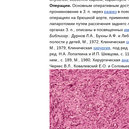
Операции
.
Основным
оперативным
дост
проникновение
в
З
.
п
.
через
разрез
в
поя
операциях
на
брюшной
аорте
,
применяю
лапаротомии
путем
рассечения
заднего
органах
З
.
п
.,
описаны
в
посвященных
и
Библиогр
.
:
Дурнов
Л
.
А
.,
Бухны
А
.
Ф
.
и
Леб
полости
у
детей
,
М
.,
1972
;
Клиническая
о
М
.,
1979
;
Клиническая
хирургия
,
под
ред
ред
.
Н
.
А
.
Лопаткина
и
И
.
П
.
Шевцова
,
с
.
1
нем
.,
с
.
189
,
М
.,
1980
;
Хирургическая
ана
Черкес
В
.
Л
.,
Ковалевский
Е
.
О
.
и
Соловье