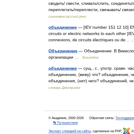
сводить/ свести, сливать/слить, соедин
переплетать/переплести, связывать/ связ
синонимов русской речи
объединение
— [IEV number 151 12 10] EN i
circuits or electric networks to each other [
connexions, de circuits électriques ou de
Объединение
— Объединение: В Викисло
организации …
Википедия
объединение
— сущ., с., употр. сравн. ч
объединению, (вижу) что? объединение, ч
объединения, (нет) чего? объединений, 
словарь Дмитриева
© Академик, 2000-2026
Обратная связь:
Техподдерж
👣 Путешествия
Экспорт словарей на сайты
, сделанные на PHP,
Jo