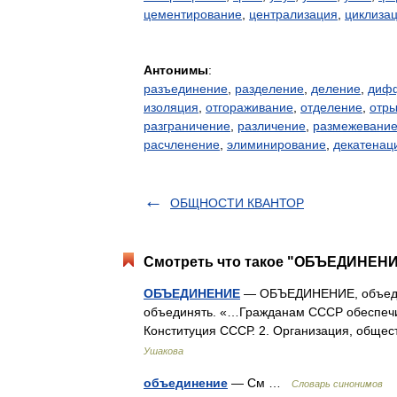
цементирование
,
централизация
,
циклиза
Антонимы
:
разъединение
,
разделение
,
деление
,
диф
изоляция
,
отгораживание
,
отделение
,
отр
разграничение
,
различение
,
размежевани
расчленение
,
элиминирование
,
декатенац
ОБЩНОСТИ КВАНТОР
Смотреть что такое "ОБЪЕДИНЕНИЕ
ОБЪЕДИНЕНИЕ
— ОБЪЕДИНЕНИЕ, объединен
объединять. «…Гражданам СССР обеспечи
Конституция СССР. 2. Организация, обще
Ушакова
объединение
— См …
Словарь синонимов