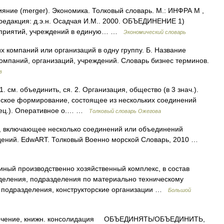
ияние (merger). Экономика. Толковый словарь. М.: ИНФРА М ,
 редакция: д.э.н. Осадчая И.М.. 2000. ОБЪЕДИНЕНИЕ 1)
едприятий, учреждений в единую… …
Экономический словарь
 компаний или организаций в одну группу. Б. Название
омпаний, организаций, учреждений. Словарь бизнес терминов.
в
см. объединить, ся. 2. Организация, общество (в 3 знач.).
инское формирование, состоящее из нескольких соединений
пец.). Оперативное о.… …
Толковый словарь Ожегова
 включающее несколько соединений или объединений
еждений. EdwART. Толковый Военно морской Словарь, 2010 …
ный производственно хозяйственный комплекс, в состав
зделения, подразделения по материально техническому
 подразделения, конструкторские организации …
Большой
ение, книжн. консолидация ОБЪЕДИНЯТЬ/ОБЪЕДИНИТЬ,