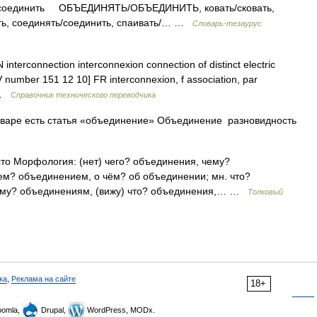
ять/соединить ОБЪЕДИНЯТЬ/ОБЪЕДИНИТЬ, ковать/сковать,
ать, соединять/соединить, спаивать/… …
Словарь-тезаурус
nterconnection interconnexion connection of distinct electric
IEV number 151 12 10] FR interconnexion, f association, par
… …
Справочник технического переводчика
варе есть статья «объединение» Объединение разновидность
асто Морфология: (нет) чего? объединения, чему?
ем? объединением, о чём? об объединении; мн. что?
чему? объединениям, (вижу) что? объединения,… …
Толковый
ка
,
Реклама на сайте
18+
omla,
Drupal,
WordPress, MODx.