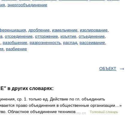
ция
,
энергообъединение
ференциация
,
дробление
,
измельчение
,
изолирование
,
ыв
,
отсоединение
,
отторжение
,
изъятие
,
отъединение
,
е
,
разобщение
,
разрозненность
,
распад
,
рассеивание
,
ия
,
разбиение
ОБЪЕКТ
" в других словарях:
ия, ср. 1. только ед. Действие по гл. объединить
вается право объединения в общественные организации…»
ство. Областное объединение техников.… …
Толковый словарь