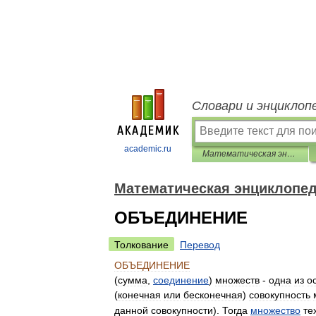
Словари и энциклоп
academic.ru
Математическая энциклопедия
Математическая энциклопе
ОБЪЕДИНЕНИЕ
Толкование
Перевод
ОБЪЕДИНЕНИЕ
(
сумма
,
соединение
)
множеств
-
одна
из
о
(
конечная
или
бесконечная
)
совокупность
данной
совокупности
).
Тогда
множество
те