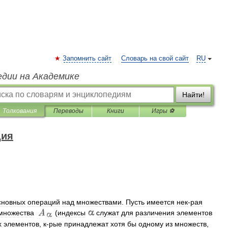
Запомнить сайт
Словарь на свой сайт
RU
едии на Академике
Найти!
Толкования
Переводы
Книги
Игры ⚽
дия
сновных
операций
над
множествами
.
Пусть
имеется
нек
-
рая
множества
(
индексы
служат
для
различения
элементов
х
элементов
,
к
-
рые
принадлежат
хотя
бы
одному
из
множеств
,