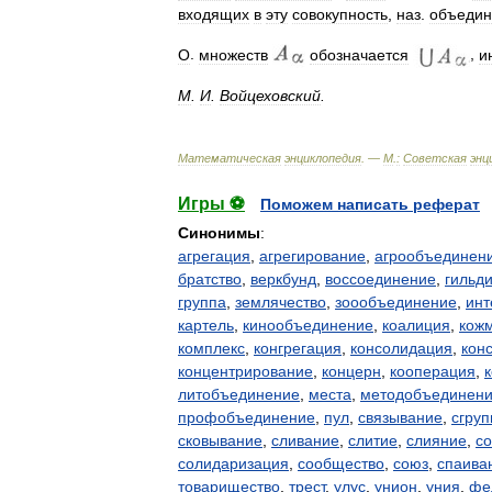
входящих
в
эту
совокупность
,
наз
.
объеди
О
.
множеств
обозначается
,
и
М
.
И
.
Войцеховский
.
Математическая
энциклопедия
. —
М
.
:
Советская
энц
Игры ⚽
Поможем написать реферат
Синонимы
:
агрегация
,
агрегирование
,
агрообъединен
братство
,
веркбунд
,
воссоединение
,
гильд
группа
,
землячество
,
зоообъединение
,
инт
картель
,
кинообъединение
,
коалиция
,
кож
комплекс
,
конгрегация
,
консолидация
,
кон
концентрирование
,
концерн
,
кооперация
,
литобъединение
,
места
,
методобъединен
профобъединение
,
пул
,
связывание
,
сгру
сковывание
,
сливание
,
слитие
,
слияние
,
с
солидаризация
,
сообщество
,
союз
,
спаива
товарищество
,
трест
,
улус
,
унион
,
уния
,
фе