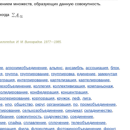
нением
множеств
,
образующих
данную
совокупность
.
ногда
иклопедия
.
И
.
М
.
Виноградов
.
1977
—
1985
.
ие
,
агрохимобъединение
,
альянс
,
ансамбль
,
ассоциация
,
блок
,
ия
,
группа
,
группирование
,
группировка
,
единение
,
замкнутая
еграция
,
интегрирование
,
картелизация
,
картелирование
,
мехобъединение
,
коллегия
,
коллективизация
,
компаньонаж
,
солидирование
,
конфедерация
,
концентрация
,
кооперирование
,
корпорация
,
кружок
,
леф
,
лига
,
ие
,
нпо
,
общество
,
округ
,
организация
,
по
,
промобъединение
,
ппирование
,
сельхозобъединение
,
синдикат
,
складничество
,
обрание
,
совокупность
,
содружество
,
соединение
,
ние
,
спайка
,
сплавление
,
сплочение
,
телеобъединение
,
дерация
,
фила
,
флокуляция
,
фотокинообъединение
,
фронт
,