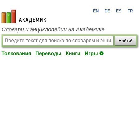
EN
DE
ES
FR
academic.ru
Словари и энциклопедии на Академике
Найти!
Толкования
Переводы
Книги
Игры ⚽