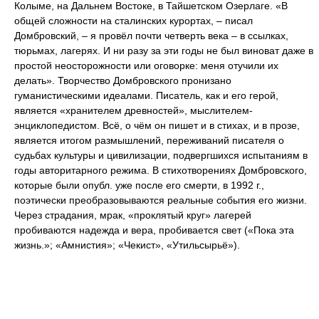
Колыме, на Дальнем Востоке, в Тайшетском Озерлаге. «В
общей сложности на сталинских курортах, – писал
Домбровский, – я провёл почти четверть века – в ссылках,
тюрьмах, лагерях. И ни разу за эти годы не был виноват даже в
простой неосторожности или оговорке: меня отучили их
делать». Творчество Домбровского пронизано
гуманистическими идеалами. Писатель, как и его герой,
является «хранителем древностей», мыслителем-
энциклопедистом. Всё, о чём он пишет и в стихах, и в прозе,
является итогом размышлений, переживаний писателя о
судьбах культуры и цивилизации, подвергшихся испытаниям в
годы авторитарного режима. В стихотворениях Домбровского,
которые были опубл. уже после его смерти, в 1992 г.,
поэтически преобразовываются реальные события его жизни.
Через страдания, мрак, «проклятый круг» лагерей
пробиваются надежда и вера, пробивается свет («Пока эта
жизнь.»; «Амнистия»; «Чекист», «Утильсырьё»).