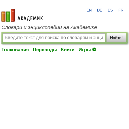
EN
DE
ES
FR
academic.ru
Словари и энциклопедии на Академике
Найти!
Толкования
Переводы
Книги
Игры ⚽