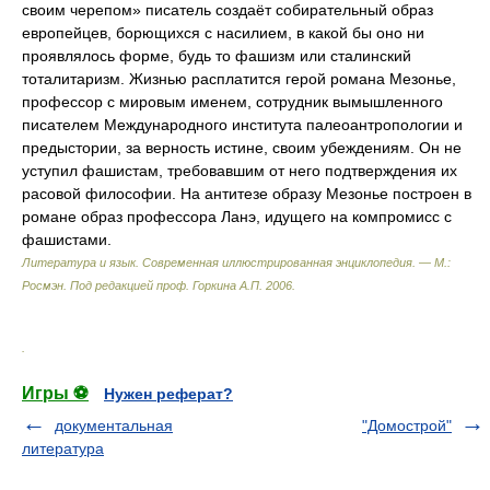
своим черепом» писатель создаёт собирательный образ
европейцев, борющихся с насилием, в какой бы оно ни
проявлялось форме, будь то фашизм или сталинский
тоталитаризм. Жизнью расплатится герой романа Мезонье,
профессор с мировым именем, сотрудник вымышленного
писателем Международного института палеоантропологии и
предыстории, за верность истине, своим убеждениям. Он не
уступил фашистам, требовавшим от него подтверждения их
расовой философии. На антитезе образу Мезонье построен в
романе образ профессора Ланэ, идущего на компромисс с
фашистами.
Литература и язык. Современная иллюстрированная энциклопедия. — М.:
Росмэн
.
Под редакцией проф. Горкина А.П.
2006
.
.
Игры ⚽
Нужен реферат?
документальная
"Домострой"
литература