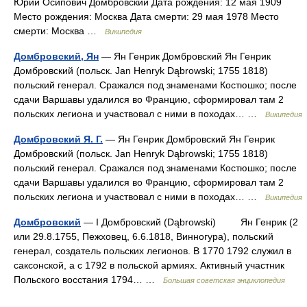
Юрий Осипович Домбровский Дата рождения: 12 мая 1909
Место рождения: Москва Дата смерти: 29 мая 1978 Место
смерти: Москва …
Википедия
Домбровский, Ян
— Ян Генрик Домбровский Ян Генрик
Домбровский (польск. Jan Henryk Dąbrowski; 1755 1818)
польский генерал. Сражался под знаменами Костюшко; после
сдачи Варшавы удалился во Францию, сформировал там 2
польских легиона и участвовал с ними в походах… …
Википедия
Домбровский Я. Г.
— Ян Генрик Домбровский Ян Генрик
Домбровский (польск. Jan Henryk Dąbrowski; 1755 1818)
польский генерал. Сражался под знаменами Костюшко; после
сдачи Варшавы удалился во Францию, сформировал там 2
польских легиона и участвовал с ними в походах… …
Википедия
Домбровский
— I Домбровский (Dąbrowski) Ян Генрик (2
или 29.8.1755, Пежховец, 6.6.1818, Винногура), польский
генерал, создатель польских легионов. В 1770 1792 служил в
саксонской, а с 1792 в польской армиях. Активный участник
Польского восстания 1794… …
Большая советская энциклопедия