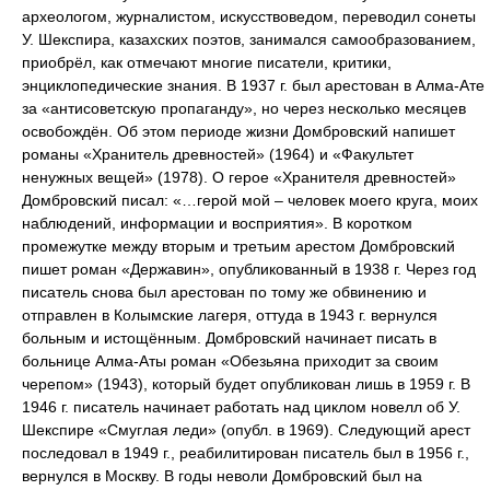
археологом, журналистом, искусствоведом, переводил сонеты
У. Шекспира, казахских поэтов, занимался самообразованием,
приобрёл, как отмечают многие писатели, критики,
энциклопедические знания. В 1937 г. был арестован в Алма-Ате
за «антисоветскую пропаганду», но через несколько месяцев
освобождён. Об этом периоде жизни Домбровский напишет
романы «Хранитель древностей» (1964) и «Факультет
ненужных вещей» (1978). О герое «Хранителя древностей»
Домбровский писал: «…герой мой – человек моего круга, моих
наблюдений, информации и восприятия». В коротком
промежутке между вторым и третьим арестом Домбровский
пишет роман «Державин», опубликованный в 1938 г. Через год
писатель снова был арестован по тому же обвинению и
отправлен в Колымские лагеря, оттуда в 1943 г. вернулся
больным и истощённым. Домбровский начинает писать в
больнице Алма-Аты роман «Обезьяна приходит за своим
черепом» (1943), который будет опубликован лишь в 1959 г. В
1946 г. писатель начинает работать над циклом новелл об У.
Шекспире «Смуглая леди» (опубл. в 1969). Следующий арест
последовал в 1949 г., реабилитирован писатель был в 1956 г.,
вернулся в Москву. В годы неволи Домбровский был на