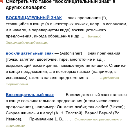
Смотреть что такое "восклицательный знак" в
других словарях:
ВОСКЛИЦАТЕЛЬНЫЙ ЗНАК
— знак препинания (!),
ставящийся в конце (а в некоторых языках, напр., в испанском,
и в начале, в перевернутом виде) восклицательного
предложения, иногда обращения и др …
Большой
Энциклопедический словарь
восклицательный знак
— (Astonisher) знак препинания
[точка, запятая, двоеточие, тире, многоточие и т.д.],
выражающий восклицание, повышенную интонацию. Ставится
в конце предложения, а в некоторых языках (например, в
испанском) также в начале предложения в… …
Шрифтовая
терминология
Восклицательный знак
— Восклицательный знак ставится
в конце восклицательного предложения (в том числе слова
предложения), например: Он меня любит, так любит! (Чехов);
Скорее шинель и шапку! (А. Н. Толстой); Верно! Верно! (Вс.
Иванов). Примечание 1. В… …
Справочник по правописанию и
стилистике