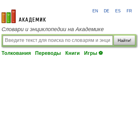
EN
DE
ES
FR
academic.ru
Словари и энциклопедии на Академике
Найти!
Толкования
Переводы
Книги
Игры ⚽