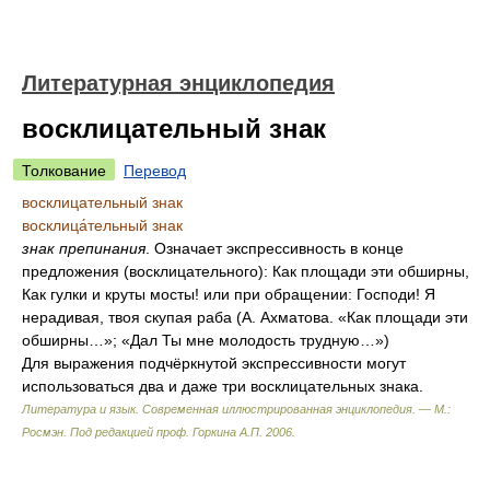
Литературная энциклопедия
восклицательный знак
Толкование
Перевод
восклицательный знак
восклица́тельный знак
знак препинания
. Означает экспрессивность в конце
предложения (восклицательного): Как площади эти обширны,
Как гулки и круты мосты! или при обращении: Господи! Я
нерадивая, твоя скупая раба (А. Ахматова. «Как площади эти
обширны…»; «Дал Ты мне молодость трудную…»)
Для выражения подчёркнутой экспрессивности могут
использоваться два и даже три восклицательных знака.
Литература и язык. Современная иллюстрированная энциклопедия. — М.:
Росмэн
.
Под редакцией проф. Горкина А.П.
2006
.