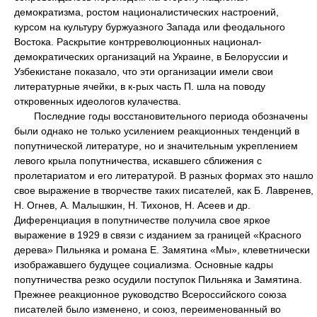
демократизма, ростом националистических настроений,
курсом на культуру буржуазного Запада или феодального
Востока. Раскрытие контрреволюционных национал-
демократических организаций на Украине, в Белоруссии и
Узбекистане показало, что эти организации имели свои
литературные ячейки, в к-рых часть П. шла на поводу
откровенных идеологов кулачества.
Последние годы восстановительного периода обозначены
были однако не только усилением реакционных тенденций в
попутнической литературе, но и значительным укреплением
левого крыла попутничества, искавшего сближения с
пролетариатом и его литературой. В разных формах это нашло
свое выражение в творчестве таких писателей, как Б. Лавренев,
Н. Огнев, А. Малышкин, Н. Тихонов, Н. Асеев и др.
Диференциация в попутничестве получила свое яркое
выражение в 1929 в связи с изданием за границей «Красного
дерева» Пильняка и романа Е. Замятина «Мы», клеветнически
изображавшего будущее социализма. Основные кадры
попутничества резко осудили поступок Пильняка и Замятина.
Прежнее реакционное руководство Всероссийского союза
писателей было изменено, и союз, переименованный во