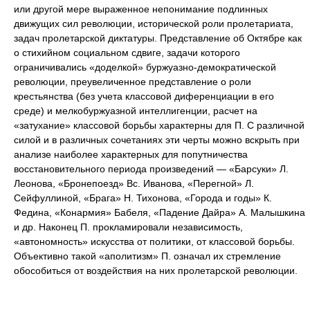
или другой мере выраженное непонимание подлинных
движущих сил революции, исторической роли пролетариата,
задач пролетарской диктатуры. Представление об Октябре как
о стихийном социальном сдвиге, задачи которого
ограничивались «доделкой» буржуазно-демократической
революции, преувеличенное представление о роли
крестьянства (без учета классовой диференциации в его
среде) и мелкобуржуазной интеллигенции, расчет на
«затухание» классовой борьбы характерны для П. С различной
силой и в различных сочетаниях эти черты можно вскрыть при
анализе наиболее характерных для попутничества
восстановительного периода произведений — «Барсуки» Л.
Леонова, «Бронепоезд» Вс. Иванова, «Перегной» Л.
Сейфуллиной, «Брага» Н. Тихонова, «Города и годы» К.
Федина, «Конармия» Бабеля, «Падение Дайра» А. Малышкина
и др. Наконец П. прокламировали независимость,
«автономность» искусства от политики, от классовой борьбы.
Объективно такой «аполитизм» П. означал их стремление
обособиться от воздействия на них пролетарской революции.