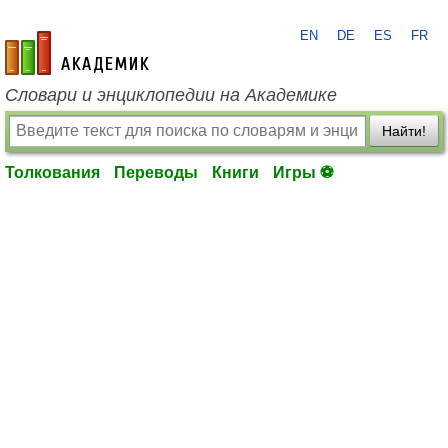
EN
DE
ES
FR
academic.ru
Словари и энциклопедии на Академике
Найти!
Толкования
Переводы
Книги
Игры ⚽