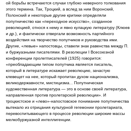
ой борьбы встречаются случаи глубоко неверного толкования
этого термина. Так, Троцкий, а вслед за ним Воронский,
Полонский и некоторые другие критики определяли
попутничество как «переходное искусство», созданное
революцией, относя к нему и явно кулацкую литературу (Клюев
и др.), и фактически отвергали возможность партийного
воздействия на творчество попутчиков и руководства ими.
Другие, «левые» напостовцы, ставили знак равенства между П.
и буржуазными писателями. В резолюции I Всесоюзной
конференции пролетписателей (1925) говорится:
«преобладающим типом попутчика является писатель,
который в литературе искажает революцию, зачастую
клевещет на нее, который пропитан духом национализма,
великодержавности, мистицизма... Попутническая
художественная литература — это в основе своей литература,
направленная против пролетарской революции». И
троцкистское и «лево»-напостовское понимание попутничества
вытекало из отрицания культурной гегемонии пролетариата,
перевоспитывающего в процессе революции широкие массы
мелкобуржуазной интеллигенции.