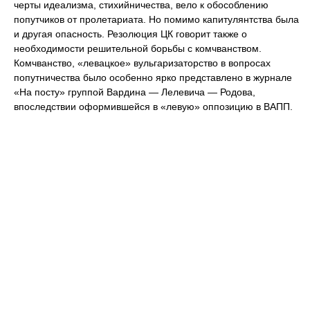
черты идеализма, стихийничества, вело к обособлению
попутчиков от пролетариата. Но помимо капитулянтства была
и другая опасность. Резолюция ЦК говорит также о
необходимости решительной борьбы с комчванством.
Комчванство, «левацкое» вульгаризаторство в вопросах
попутничества было особенно ярко представлено в журнале
«На посту» группой Вардина — Лелевича — Родова,
впоследствии оформившейся в «левую» оппозицию в ВАПП.