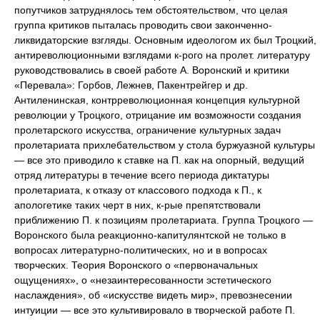
попутчиков затруднялось тем обстоятельством, что целая
группа критиков пыталась проводить свои законченно-
ликвидаторские взгляды. Основным идеологом их был Троцкий,
антиреволюционными взглядами к-рого на пролет. литературу
руководствовались в своей работе А. Воронский и критики
«Перевала»: Горбов, Лежнев, Пакентрейгер и др.
Антиленинская, контрреволюционная концепция культурной
революции у Троцкого, отрицание им возможности создания
пролетарского искусства, ограничение культурных задач
пролетариата прихлебательством у стола буржуазной культуры
— все это приводило к ставке на П. как на опорный, ведущий
отряд литературы в течение всего периода диктатуры
пролетариата, к отказу от классового подхода к П., к
апологетике таких черт в них, к-рые препятствовали
приближению П. к позициям пролетариата. Группа Троцкого —
Воронского была реакционно-капитулянтской не только в
вопросах литературно-политических, но и в вопросах
творческих. Теория Воронского о «первоначальных
ощущениях», о «незаинтересованности эстетического
наслаждения», об «искусстве видеть мир», превознесении
интуиции — все это культивировало в творческой работе П.