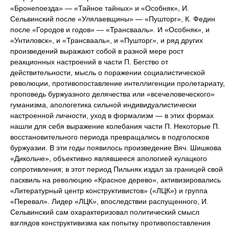
«Бронепоезда» — «Тайное тайных» и «Особняк», И.
Сельвинский после «Улялаевщины» — «Пушторг», К. Федин
после «Городов и годов» — «Трансвааль». И «Особняк», и
«Унтиловск», и «Трансвааль», и «Пушторг», и ряд других
произведений выражают собой в разной мере рост
реакционных настроений в части П. Бегство от
действительности, мысль о поражении социалистической
революции, противопоставление интеллигенции пролетариату,
проповедь буржуазного делячества или «всечеловеческого»
гуманизма, апологетика сильной индивидуалистически
настроенной личности, уход в формализм — в этих формах
нашли для себя выражение колебания части П. Некоторые П.
восстановительного периода превращались в подголосков
буржуазии. В эти годы появилось произведение Вяч. Шишкова
«Дикольче», объективно являвшееся апологией кулацкого
сопротивления; в этот период Пильняк издал за границей свой
пасквиль на революцию «Красное дерево», активизировались
«Литературный центр конструктивистов» («ЛЦК») и группа
«Перевал». Лидер «ЛЦК», впоследствии распущенного, И.
Сельвинский сам охарактеризовал политический смысл
взглядов конструктивизма как попытку противопоставления