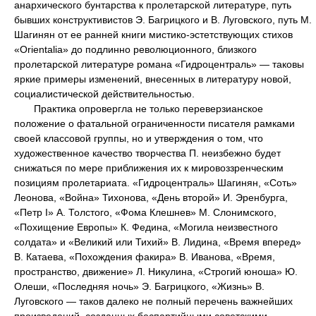
анархического бунтарства к пролетарской литературе, путь
бывших конструктивистов Э. Багрицкого и В. Луговского, путь М.
Шагинян от ее ранней книги мистико-эстетствующих стихов
«Orientalia» до подлинно революционного, близкого
пролетарской литературе романа «Гидроцентраль» — таковы
яркие примеры изменений, внесенных в литературу новой,
социалистической действительностью.
Практика опровергла не только переверзианское
положение о фатальной ограниченности писателя рамками
своей классовой группы, но и утверждения о том, что
художественное качество творчества П. неизбежно будет
снижаться по мере приближения их к мировоззренческим
позициям пролетариата. «Гидроцентраль» Шагинян, «Соть»
Леонова, «Война» Тихонова, «День второй» И. Эренбурга,
«Петр I» А. Толстого, «Фома Клешнев» М. Слонимского,
«Похищение Европы» К. Федина, «Могила неизвестного
солдата» и «Великий или Тихий» В. Лидина, «Время вперед»
В. Катаева, «Похождения факира» В. Иванова, «Время,
пространство, движение» Л. Никулина, «Строгий юноша» Ю.
Олеши, «Последняя ночь» Э. Багрицкого, «Жизнь» В.
Луговского — таков далеко не полный перечень важнейших