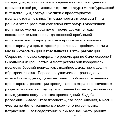
литературы, при социальной неравнозначности отдельных
прослоек в ней ряд типовых черт литературы мелкобуржуазной
интеллигенции, сотрудничавшей с пролетариатом,
проявляется отчетливо. Типовые черты литературы П. на
раннем этапе развития советской литературы обособляли
попутническую литературу от пролетарской. В годы
восстановительного периода основной проблемой
попутнической литературы была проблема отношения к
пролетариату и пролетарской революции, проблема роли и
места интеллигенции и крестьянства в этой революции.
Социалистическое содержание революции не было освоено П.
С большой искренностью и мастерством они изображали
послеоктябрьский период как стихийное движение масс, гл.
обр. крестьянских. Первое попутническое произведение —
поэма Блока «Двенадцать» — ставит проблему отношения к
пролетарской революции прежде всего в морально-этическом
разрезе, и такой же подход свойственен большому количеству
последующих попутнических произведений. Судьба в
революции «маленького человека», его переживания, мысли и
чувства на фоне грандиозных всемирно-исторических
потрясений — вот содержание значительной части ранних