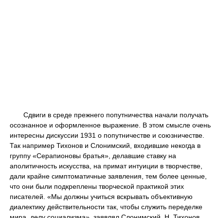
Сдвиги в среде прежнего попутничества начали получать
осознанное и оформленное выражение. В этом смысле очень
интересны дискуссии 1931 о попутничестве и союзничестве.
Так например Тихонов и Слонимский, входившие некогда в
группу «Серапионовы братья», делавшие ставку на
аполитичность искусства, на примат интуиции в творчестве,
дали крайне симптоматичные заявления, тем более ценные,
что они были подкреплены творческой практикой этих
писателей. «Мы должны учиться вскрывать объективную
диалектику действительности так, чтобы служить переделке
мира, делу социализма», заявлял Слонимский. Н. Тихонов