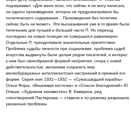
подчеркивал: «Для меня ясно, что сейчас я не могу написать
ни одного произведения, которое не предусматривало бы
политического содержания... Произведения без политики
сейчас быть не может». Эти высказывания уже в то время были
типичными для лучшей и большей части П. Но переход
последних на новые позиции не совершался равномерно.
Отдельные П. преодолевали значительные препятствия.
Проблема судьбы личности при социализме, проблема судеб
искусства выдвинуты были целым рядом писателей, и интерес
к ним был своеобразной формой неприятия, спора с новой
действительностью, желанием сохранить мир
мелкобуржуазных интеллигентских настроений в прежней его
форме. Серия книг 1931—1932 — «Сумасшедший корабль»
Ольги Форш, «Вишневая косточка» и «Список благодеяний» Ю.
Олеши, «Художник неизвестен» В. Каверина, ряд
стихотворений Пастернака — ставила и по-разному разрешала
указанные проблемы.