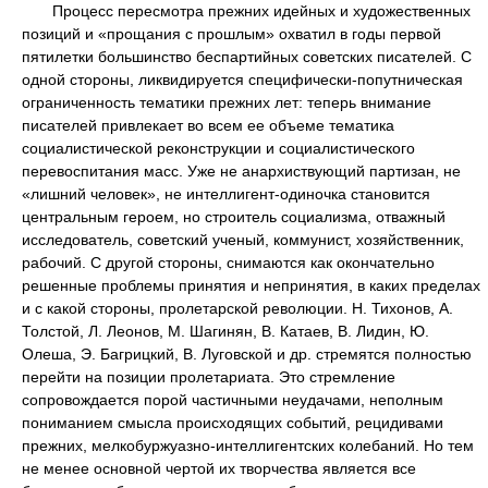
Процесс пересмотра прежних идейных и художественных
позиций и «прощания с прошлым» охватил в годы первой
пятилетки большинство беспартийных советских писателей. С
одной стороны, ликвидируется специфически-попутническая
ограниченность тематики прежних лет: теперь внимание
писателей привлекает во всем ее объеме тематика
социалистической реконструкции и социалистического
перевоспитания масс. Уже не анархиствующий партизан, не
«лишний человек», не интеллигент-одиночка становится
центральным героем, но строитель социализма, отважный
исследователь, советский ученый, коммунист, хозяйственник,
рабочий. С другой стороны, снимаются как окончательно
решенные проблемы принятия и непринятия, в каких пределах
и с какой стороны, пролетарской революции. Н. Тихонов, А.
Толстой, Л. Леонов, М. Шагинян, В. Катаев, В. Лидин, Ю.
Олеша, Э. Багрицкий, В. Луговской и др. стремятся полностью
перейти на позиции пролетариата. Это стремление
сопровождается порой частичными неудачами, неполным
пониманием смысла происходящих событий, рецидивами
прежних, мелкобуржуазно-интеллигентских колебаний. Но тем
не менее основной чертой их творчества является все