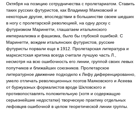
Октября на позицию сотрудничества с пролетариатом. Ставить
таких русских футуристов, как Владимир Маяковский и
некоторые другие, впоследствии в большинстве своем шедших
в ногу с пролетарской революцией, на одну доску с
футуризмом Маринетти, глашатаем итальянского
империализма и фашизма, было бы глубокой ошибкой. С
Маринетти, вождем итальянских футуристов, русские
футуристы порвали еще в 1912. Пролетарская литература и
марксистская критика всегда считали лучшую часть Л.,
несмотря на всю ошибочность его линии, группой своих левых
попутчиков и ближайших союзников. Пролетарское
литературное движение подходило к Лефу диференцированно,
умело отличать революционных поэтов Маяковского и Асеева
от буржуазных формалистов вроде Шкловского и
противопоставлять положительную (хотя и содержащую
серьезнейшие недостатки) творческую практику отдельных
лефовцев ошибочной в целом теоретической линии группы.