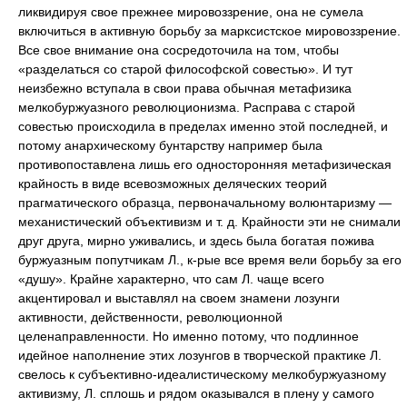
ликвидируя свое прежнее мировоззрение, она не сумела
включиться в активную борьбу за марксистское мировоззрение.
Все свое внимание она сосредоточила на том, чтобы
«разделаться со старой философской совестью». И тут
неизбежно вступала в свои права обычная метафизика
мелкобуржуазного революционизма. Расправа с старой
совестью происходила в пределах именно этой последней, и
потому анархическому бунтарству например была
противопоставлена лишь его односторонняя метафизическая
крайность в виде всевозможных деляческих теорий
прагматического образца, первоначальному волюнтаризму —
механистический объективизм и т. д. Крайности эти не снимали
друг друга, мирно уживались, и здесь была богатая пожива
буржуазным попутчикам Л., к-рые все время вели борьбу за его
«душу». Крайне характерно, что сам Л. чаще всего
акцентировал и выставлял на своем знамени лозунги
активности, действенности, революционной
целенаправленности. Но именно потому, что подлинное
идейное наполнение этих лозунгов в творческой практике Л.
свелось к субъективно-идеалистическому мелкобуржуазному
активизму, Л. сплошь и рядом оказывался в плену у самого