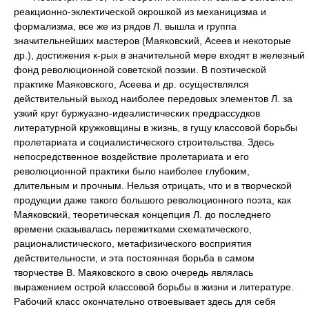
реакционно-эклектической окрошкой из механицизма и
формализма, все же из рядов Л. вышла и группа
значительнейших мастеров (Маяковский, Асеев и некоторые
др.), достижения к-рых в значительной мере входят в железный
фонд революционной советской поэзии. В поэтической
практике Маяковского, Асеева и др. осуществлялся
действительный выход наиболее передовых элементов Л. за
узкий круг буржуазно-идеалистических предрассудков
литературной кружковщины в жизнь, в гущу классовой борьбы
пролетариата и социалистического строительства. Здесь
непосредственное воздействие пролетариата и его
революционной практики было наиболее глубоким,
длительным и прочным. Нельзя отрицать, что и в творческой
продукции даже такого большого революционного поэта, как
Маяковский, теоретическая концепция Л. до последнего
времени сказывалась пережитками схематического,
рационалистического, метафизического восприятия
действительности, и эта постоянная борьба в самом
творчестве В. Маяковского в свою очередь являлась
выражением острой классовой борьбы в жизни и литературе.
Рабочий класс окончательно отвоевывает здесь для себя