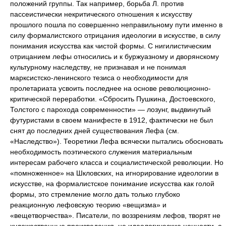
положений группы. Так например, борьба Л. против
пассеистически некритического отношения к искусству
прошлого пошла по совершенно неправильному пути именно в
силу формалистского отрицания идеологии в искусстве, в силу
понимания искусства как чистой формы. С нигилистическим
отрицанием лефы относились и к буржуазному и дворянскому
культурному наследству, не признавая и не понимая
марксистско-ленинского тезиса о необходимости для
пролетариата усвоить последнее на основе революционно-
критической переработки. «Сбросить Пушкина, Достоевского,
Толстого с парохода современности» — лозунг, выдвинутый
футуристами в своем манифесте в 1912, фактически не был
снят до последних дней существования Лефа (см.
«Наследство»). Теоретики Лефа всячески пытались обосновать
необходимость поэтического служения материальным
интересам рабочего класса и социалистической революции. Но
«помноженное» на Шкловских, на игнорирование идеологии в
искусстве, на формалистское понимание искусства как голой
формы, это стремление могло дать только глубоко
реакционную лефовскую теорию «вещизма» и
«вещетворчества». Писатели, по воззрениям лефов, творят не