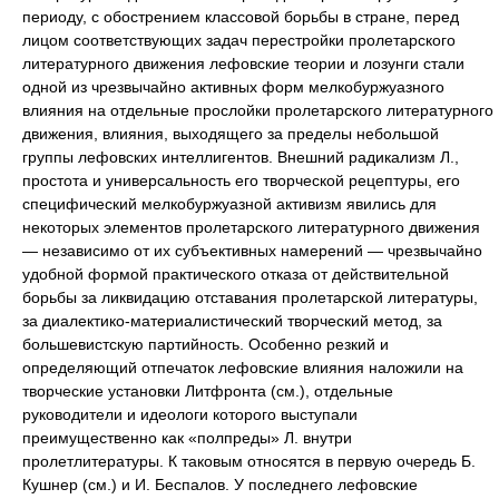
периоду, с обострением классовой борьбы в стране, перед
лицом соответствующих задач перестройки пролетарского
литературного движения лефовские теории и лозунги стали
одной из чрезвычайно активных форм мелкобуржуазного
влияния на отдельные прослойки пролетарского литературного
движения, влияния, выходящего за пределы небольшой
группы лефовских интеллигентов. Внешний радикализм Л.,
простота и универсальность его творческой рецептуры, его
специфический мелкобуржуазной активизм явились для
некоторых элементов пролетарского литературного движения
— независимо от их субъективных намерений — чрезвычайно
удобной формой практического отказа от действительной
борьбы за ликвидацию отставания пролетарской литературы,
за диалектико-материалистический творческий метод, за
большевистскую партийность. Особенно резкий и
определяющий отпечаток лефовские влияния наложили на
творческие установки Литфронта (см.), отдельные
руководители и идеологи которого выступали
преимущественно как «полпреды» Л. внутри
пролетлитературы. К таковым относятся в первую очередь Б.
Кушнер (см.) и И. Беспалов. У последнего лефовские