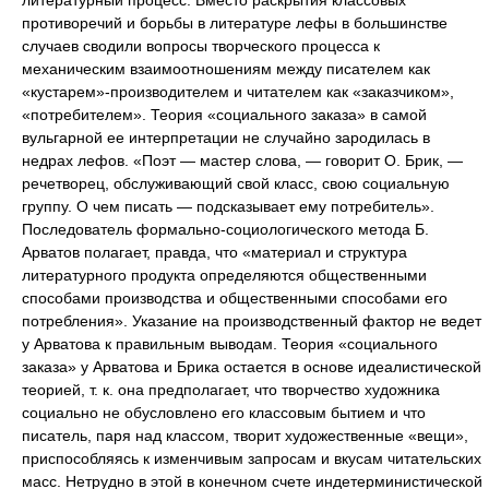
литературный процесс. Вместо раскрытия классовых
противоречий и борьбы в литературе лефы в большинстве
случаев сводили вопросы творческого процесса к
механическим взаимоотношениям между писателем как
«кустарем»-производителем и читателем как «заказчиком»,
«потребителем». Теория «социального заказа» в самой
вульгарной ее интерпретации не случайно зародилась в
недрах лефов. «Поэт — мастер слова, — говорит О. Брик, —
речетворец, обслуживающий свой класс, свою социальную
группу. О чем писать — подсказывает ему потребитель».
Последователь формально-социологического метода Б.
Арватов полагает, правда, что «материал и структура
литературного продукта определяются общественными
способами производства и общественными способами его
потребления». Указание на производственный фактор не ведет
у Арватова к правильным выводам. Теория «социального
заказа» у Арватова и Брика остается в основе идеалистической
теорией, т. к. она предполагает, что творчество художника
социально не обусловлено его классовым бытием и что
писатель, паря над классом, творит художественные «вещи»,
приспособляясь к изменчивым запросам и вкусам читательских
масс. Нетрудно в этой в конечном счете индетерминистической