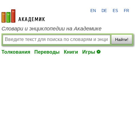
EN
DE
ES
FR
academic.ru
Словари и энциклопедии на Академике
Найти!
Толкования
Переводы
Книги
Игры ⚽