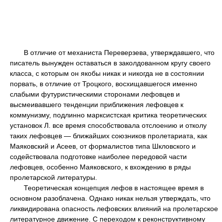
В отличие от механиста Переверзева, утверждавшего, что
писатель вынужден оставаться в заколдованном кругу своего
класса, с которым он якобы никак и никогда не в состоянии
порвать, в отличие от Троцкого, восхищавшегося именно
слабыми футуристическими сторонами лефовцев и
высмеивавшего тенденции приближения лефовцев к
коммунизму, подлинно марксистская критика теоретических
установок Л. все время способствовала отслоению и отколу
таких лефовцев — ближайших союзников пролетариата, как
Маяковский и Асеев, от формалистов типа Шкловского и
содействовала подготовке наиболее передовой части
лефовцев, особенно Маяковского, к вхождению в ряды
пролетарской литературы.
Теоретическая концепция лефов в настоящее время в
основном разоблачена. Однако никак нельзя утверждать, что
ликвидирована опасность лефовских влияний на пролетарское
литературное движение. С переходом к реконструктивному