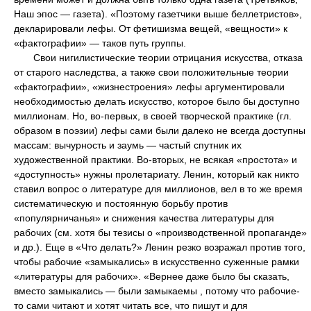
Наш эпос — газета). «Поэтому газетчики выше беллетристов»,
декларировали лефы. От фетишизма вещей, «вещности» к
«фактографии» — таков путь группы.
Свои нигилистические теории отрицания искусства, отказа
от старого наследства, а также свои положительные теории
«фактографии», «жизнестроения» лефы аргументировали
необходимостью делать искусство, которое было бы доступно
миллионам. Но, во-первых, в своей творческой практике (гл.
образом в поэзии) лефы сами были далеко не всегда доступны
массам: вычурность и заумь — частый спутник их
художественной практики. Во-вторых, не всякая «простота» и
«доступность» нужны пролетариату. Ленин, который как никто
ставил вопрос о литературе для миллионов, вел в то же время
систематическую и постоянную борьбу против
«популярничанья» и снижения качества литературы для
рабочих (см. хотя бы тезисы о «производственной пропаганде»
и др.). Еще в «Что делать?» Ленин резко возражал против того,
чтобы рабочие «замыкались» в искусственно суженные рамки
«литературы для рабочих». «Вернее даже было бы сказать,
вместо замыкались — были замыкаемы , потому что рабочие-
то сами читают и хотят читать все, что пишут и для