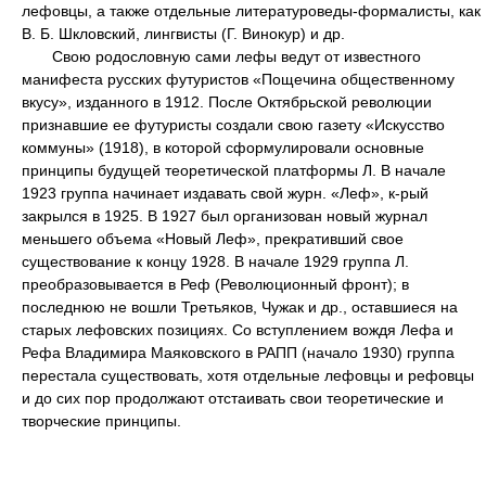
лефовцы, а также отдельные литературоведы-формалисты, как
В. Б. Шкловский, лингвисты (Г. Винокур) и др.
Свою родословную сами лефы ведут от известного
манифеста русских футуристов «Пощечина общественному
вкусу», изданного в 1912. После Октябрьской революции
признавшие ее футуристы создали свою газету «Искусство
коммуны» (1918), в которой сформулировали основные
принципы будущей теоретической платформы Л. В начале
1923 группа начинает издавать свой журн. «Леф», к-рый
закрылся в 1925. В 1927 был организован новый журнал
меньшего объема «Новый Леф», прекративший свое
существование к концу 1928. В начале 1929 группа Л.
преобразовывается в Реф (Революционный фронт); в
последнюю не вошли Третьяков, Чужак и др., оставшиеся на
старых лефовских позициях. Со вступлением вождя Лефа и
Рефа Владимира Маяковского в РАПП (начало 1930) группа
перестала существовать, хотя отдельные лефовцы и рефовцы
и до сих пор продолжают отстаивать свои теоретические и
творческие принципы.