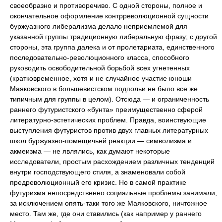
своеобразно и противоречиво. С одной стороны, полное и
окончательное оформление контрреволюционной сущности
буржуазного либерализма делало неприемлемой для
указанной группы традиционную либеральную фразу; с другой
стороны, эта группа далека и от пролетариата, единственного
последовательно-революционного класса, способного
руководить освободительной борьбой всех угнетенных
(кратковременное, хотя и не случайное участие юноши
Маяковского в большевистском подпольи не было все же
типичным для группы в целом). Отсюда — и ограниченность
раннего футуристского «бунта» преимущественно сферой
литературно-эстетических проблем. Правда, воинствующие
выступления футуристов против двух главных литературных
школ буржуазно-помещичьей реакции — символизма и
акмеизма — не являлись, как думают некоторые
исследователи, простым расхождением различных тенденций
внутри господствующего стиля, а знаменовали собой
предреволюционный его кризис. Но в самой практике
футуризма непосредственно социальные проблемы занимали,
за исключением опять-таки того же Маяковского, ничтожное
место. Там же, где они ставились (как например у раннего