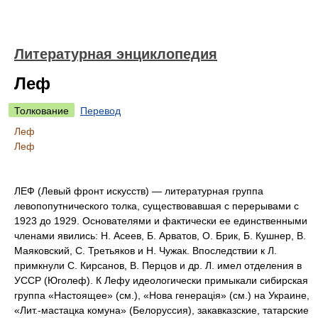
Литературная энциклопедия
Леф
Толкование
Перевод
Леф
Леф
ЛЕФ (Левый фронт искусств) — литературная группа
левопопутнического толка, существовавшая с перерывами с
1923 до 1929. Основателями и фактически ее единственными
членами явились: Н. Асеев, Б. Арватов, О. Брик, Б. Кушнер, В.
Маяковский, С. Третьяков и Н. Чужак. Впоследствии к Л.
примкнули С. Кирсанов, В. Перцов и др. Л. имел отделения в
УССР (Юголеф). К Лефу идеологически примыкали сибирская
группа «Настоящее» (см.), «Нова генерація» (см.) на Украине,
«Лит.-мастацка комуна» (Белоруссия), закавказские, татарские