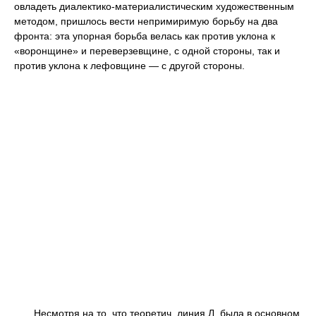
овладеть диалектико-материалистическим художественным
методом, пришлось вести непримиримую борьбу на два
фронта: эта упорная борьба велась как против уклона к
«воронщине» и переверзевщине, с одной стороны, так и
против уклона к лефовщине — с другой стороны.
Несмотря на то, что теоретич. линия Л. была в основном