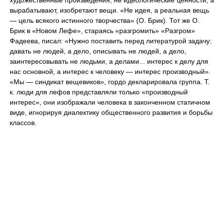
художественные произведения, не идеологические ценности, а
вырабатывают, изобретают вещи. «Не идея, а реальная вещь
— цель всякого истинного творчества» (О. Брик). Тот же О.
Брик в «Новом Лефе», стараясь «разгромить» «Разгром»
Фадеева, писал: «Нужно поставить перед литературой задачу:
давать не людей, а дело, описывать не людей, а дело,
заинтересовывать не людьми, а делами... интерес к делу для
нас основной, а интерес к человеку — интерес производный».
«Мы — синдикат вещевиков», гордо декларировала группа. Т.
к. люди для лефов представляли только «производный
интерес», они изображали человека в законченном статичном
виде, игнорируя диалектику общественного развития и борьбы
классов.