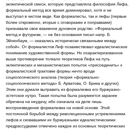
эклектической смеси, которую представляла философия Лефа,
формальный метод все время доминировал, хотя и не
выступал в чистом виде. Как формалисты, так и лефы (первые
более откровенно, вторые с оговорками и поправками)
признавали свое взаимное духовное родство. «Формальный
метод и футуризм, — не без основания писал напр. Б.
Эйхенбаум, — оказались исторически связанными между
собой». От формалистов Леф позаимствовал идеалистическое
понимание художественной формы. Но охарактеризованное
выше противоречие толкало теоретиков Лефа на путь
эклектических и механистических попыток «присоединить» к
формалистской трактовке формы нечто вроде
социологического анализа (теория «формально-
социологического метода» Б. Арватова, О. Брика и других).
Этим они думали вытравить из формализма его буржуазно-
эстетское нутро. Такая попытка была разумеется заранее
обречена на неудачу, ибо означала на деле лишь
воспроизведение формализма на новой основе. Этой
постоянной борьбой между революционными устремлениями
лефов и сковавшими их буржуазными идеалистическими
предрассудками отмечено каждое из основных теоретических