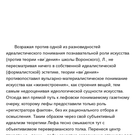
Возражая против одной из разновидностей
идеалистического понимания познавательной роли искусства
(против теории «ви`дения» школы Воронского), Л., не
пересматривая ничего в собственной идеалистической
(формалистской) эстетике, теории «ви`дения»
противопоставил вульгарно-материалистическое понимание
искусства как «жизнестроения», как строения вещей, тем
самым недооценивая идеологической сущности искусства.
Отсюда вел прямой путь к лефовски понимаемому газетному
очерку, которому лефы предоставили только роль
«регистратора фактов», без их рационального отбора и
осмысления. Таким образом через свой субъективный
идеализм теоретики Лефа тесно смыкаются тут с
объективизмом переверзианского толка. Перенеся центр