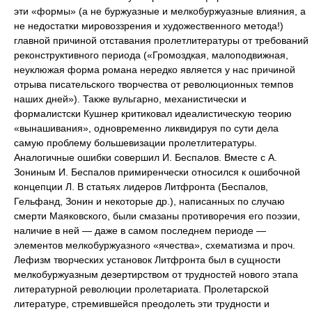
эти «формы» (а не буржуазные и мелкобуржуазные влияния, а
не недостатки мировоззрения и художественного метода!)
главной причиной отставания пролетлитературы от требований
реконструктивного периода («Громоздкая, малоподвижная,
неуклюжая форма романа нередко является у нас причиной
отрыва писательского творчества от революционных темпов
наших дней»). Также вульгарно, механистически и
формалистски Кушнер критиковал идеалистическую теорию
«вынашивания», одновременно ликвидируя по сути дела
самую проблему большевизации пролетлитературы.
Аналогичные ошибки совершил И. Беспалов. Вместе с А.
Зониным И. Беспалов примиренчески относился к ошибочной
концепции Л. В статьях лидеров Литфронта (Беспалов,
Гельфанд, Зонин и некоторые др.), написанных по случаю
смерти Маяковского, были смазаны противоречия его поэзии,
наличие в ней — даже в самом последнем периоде —
элементов мелкобуржуазного «ячества», схематизма и проч.
Лефизм творческих установок Литфронта был в сущности
мелкобуржуазным дезертирством от трудностей нового этапа
литературной революции пролетариата. Пролетарской
литературе, стремившейся преодолеть эти трудности и