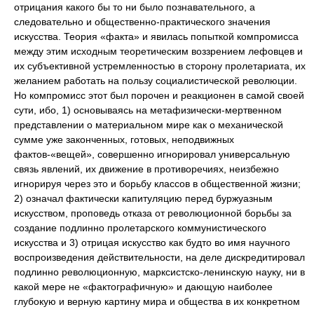
отрицания какого бы то ни было познавательного, а
следовательно и общественно-практического значения
искусства. Теория «факта» и явилась попыткой компромисса
между этим исходным теоретическим воззрением лефовцев и
их субъективной устремленностью в сторону пролетариата, их
желанием работать на пользу социалистической революции.
Но компромисс этот был порочен и реакционен в самой своей
сути, ибо, 1) основываясь на метафизически-мертвенном
представлении о материальном мире как о механической
сумме уже законченных, готовых, неподвижных
фактов-«вещей», совершенно игнорировал универсальную
связь явлений, их движение в противоречиях, неизбежно
игнорируя через это и борьбу классов в общественной жизни;
2) означал фактически капитуляцию перед буржуазным
искусством, проповедь отказа от революционной борьбы за
создание подлинно пролетарского коммунистического
искусства и 3) отрицая искусство как будто во имя научного
воспроизведения действительности, на деле дискредитировал
подлинно революционную, марксистско-ленинскую науку, ни в
какой мере не «фактографичную» и дающую наиболее
глубокую и верную картину мира и общества в их конкретном