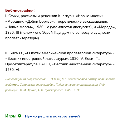
Библиография:
I.
Стихи, рассказы и рецензии К. в журн. «Новые массы»,
«Мораде», «Дейли Воркер». Теоретические высказывания:
«Новые массы», 1930, IV (упомянутая дискуссия), и «Морада»,
1930, III (полемика с Эзрой Паундом по вопросу о сущности
пролетлитературы).
II.
Биха О., «О путях американской пролетарской литературы»,
«Вестник иностранной литературы», 1930, V; Левит Т.,
Пролетлитература САСШ, «Вестник иностранной литературы»,
1930, VI.
Литературная энциклопедия. — В 11 т.; М.: издательство Коммунистической
академии, Советская энциклопедия, Художественная литература
.
Под
редакцией В. М. Фриче, А. В. Луначарского.
1929—1939
.
.
Игры ⚽
Нужно решить контрольную?