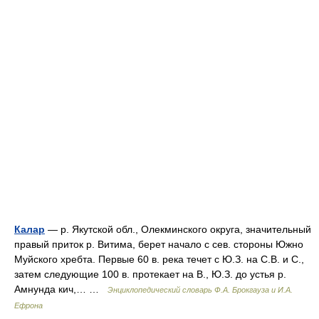
Калар
— р. Якутской обл., Олекминского округа, значительный
правый приток р. Витима, берет начало с сев. стороны Южно
Муйского хребта. Первые 60 в. река течет с Ю.З. на С.В. и С.,
затем следующие 100 в. протекает на В., Ю.З. до устья р.
Амнунда кич,… …
Энциклопедический словарь Ф.А. Брокгауза и И.А.
Ефрона