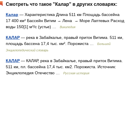
Смотреть что такое "Калар" в других словарях:
Калар
— Характеристика Длина 511 км Площадь бассейна
17 400 км² Бассейн Витим → Лена → Море Лаптевых Расход
воды 150[1] м³/с (устье) …
Википедия
КАЛАР
— река в Забайкалье, правый приток Витима. 511 км,
площадь бассена 17,4 тыс. км². Порожиста …
Большой
Энциклопедический словарь
КАЛАР
— КАЛАР, река в Забайкалье, правый приток Витима.
511 км, пл. бассейна 17,4 тыс. км2. Порожиста. Источник:
Энциклопедия Отечество …
Русская история