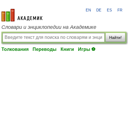
EN
DE
ES
FR
academic.ru
Словари и энциклопедии на Академике
Найти!
Толкования
Переводы
Книги
Игры ⚽