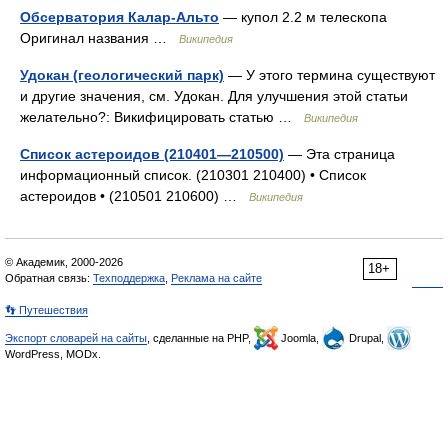
Обсерватория Калар-Альто
— купол 2.2 м телескопа
Оригинал названия …
Википедия
Удокан (геологический парк)
— У этого термина существуют
и другие значения, см. Удокан. Для улучшения этой статьи
желательно?: Викифицировать статью …
Википедия
Список астероидов (210401—210500)
— Эта страница
информационный список. (210301 210400) • Список
астероидов • (210501 210600) …
Википедия
© Академик, 2000-2026
18+
Обратная связь:
Техподдержка
,
Реклама на сайте
👣 Путешествия
Экспорт словарей на сайты
, сделанные на PHP,
Joomla,
Drupal,
WordPress, MODx.