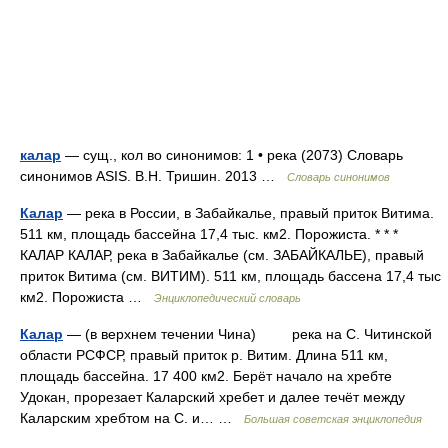
калар
— сущ., кол во синонимов: 1 • река (2073) Словарь
синонимов ASIS. В.Н. Тришин. 2013 …
Словарь синонимов
Калар
— река в России, в Забайкалье, правый приток Витима.
511 км, площадь бассейна 17,4 тыс. км2. Порожиста. * * *
КАЛАР КАЛАР, река в Забайкалье (см. ЗАБАЙКАЛЬЕ), правый
приток Витима (см. ВИТИМ). 511 км, площадь бассена 17,4 тыс
км2. Порожиста …
Энциклопедический словарь
Калар
— (в верхнем течении Чина) река на С. Читинской
области РСФСР, правый приток р. Витим. Длина 511 км,
площадь бассейна. 17 400 км2. Берёт начало на хребте
Удокан, прорезает Каларский хребет и далее течёт между
Каларским хребтом на С. и… …
Большая советская энциклопедия