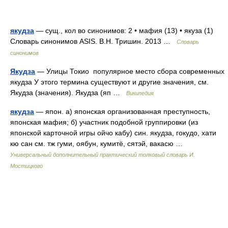
якудза
— сущ., кол во синонимов: 2 • мафия (13) • якуза (1)
Словарь синонимов ASIS. В.Н. Тришин. 2013 …
Словарь
синонимов
Якудза
— Улицы Токио популярное место сбора современных
якудза У этого термина существуют и другие значения, см.
Якудза (значения). Якудза (яп …
Википедия
якудза
— япон. а) японская организованная преступность,
японская мафия; б) участник подобной группировки (из
японской карточной игры ойчо кабу) син. якудза, гокудо, хати
кю сан см. тж гуми, оябун, кумитё, сятэй, вакасю …
Универсальный дополнительный практический толковый словарь И.
Мостицкого