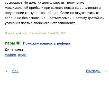
Япония от А до Я. Энциклопедия
.
EdwART
.
2009
.
Игры ⚽
Поможем написать реферат
Синонимы
:
мафия
,
якуза
Яёй
Якусидзи