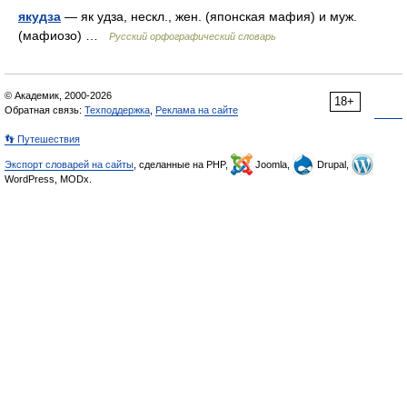
якудза
— як удза, нескл., жен. (японская мафия) и муж.
(мафиозо) …
Русский орфографический словарь
© Академик, 2000-2026
18+
Обратная связь:
Техподдержка
,
Реклама на сайте
👣 Путешествия
Экспорт словарей на сайты
, сделанные на PHP,
Joomla,
Drupal,
WordPress, MODx.