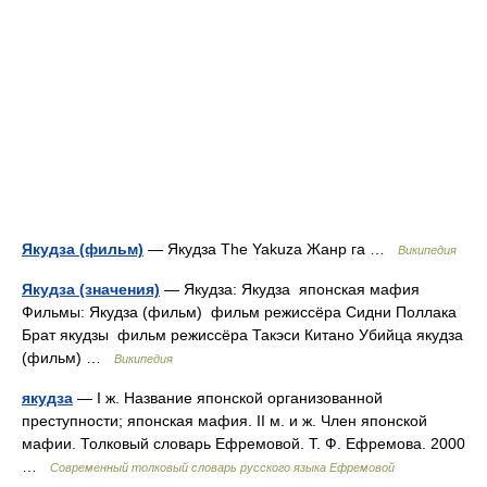
Якудза (фильм)
— Якудза The Yakuza Жанр га …
Википедия
Якудза (значения)
— Якудза: Якудза японская мафия
Фильмы: Якудза (фильм) фильм режиссёра Сидни Поллака
Брат якудзы фильм режиссёра Такэси Китано Убийца якудза
(фильм) …
Википедия
якудза
— I ж. Название японской организованной
преступности; японская мафия. II м. и ж. Член японской
мафии. Толковый словарь Ефремовой. Т. Ф. Ефремова. 2000
…
Современный толковый словарь русского языка Ефремовой