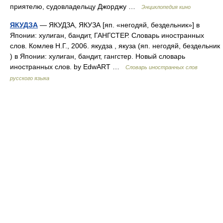
приятелю, судовладельцу Джорджу …
Энциклопедия кино
ЯКУДЗА
— ЯКУДЗА, ЯКУЗА [яп. «негодяй, бездельник»] в
Японии: хулиган, бандит, ГАНГСТЕР. Словарь иностранных
слов. Комлев Н.Г., 2006. якудза , якуза (яп. негодяй, бездельник
) в Японии: хулиган, бандит, гангстер. Новый словарь
иностранных слов. by EdwART …
Словарь иностранных слов
русского языка