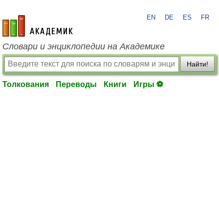
EN
DE
ES
FR
academic.ru
Словари и энциклопедии на Академике
Найти!
Толкования
Переводы
Книги
Игры ⚽