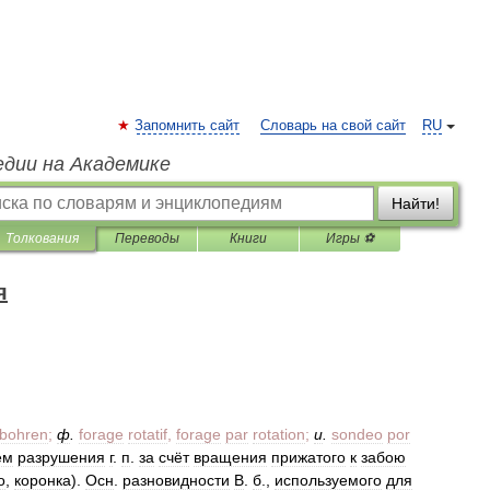
Запомнить сайт
Словарь на свой сайт
RU
едии на Академике
Найти!
Толкования
Переводы
Книги
Игры ⚽
я
ybohren
;
ф
.
forage
rotatif
,
forage
par
rotation
;
и
.
sondeo
por
ём
разрушения
г
.
п
.
за
счёт
вращения
прижатого
к
забою
о
,
коронка
).
Oсн
.
разновидности
B
.
б
.,
используемого
для