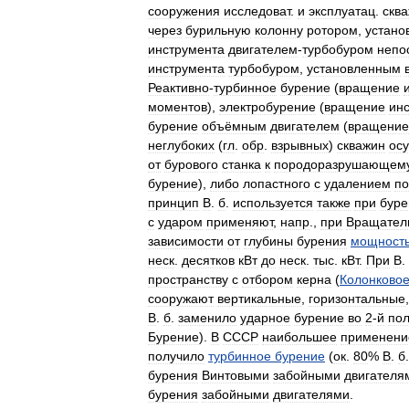
сооружения
исследоват
.
и
эксплуатац
.
скв
через
бурильную
колонну
ротором
,
устано
инструмента
двигателем
-
турбобуром
непо
инструмента
турбобуром
,
установленным
Реактивно
-
турбинное
бурение
(
вращение
моментов
),
электробурение
(
вращение
ин
бурение
объёмным
двигателем
(
вращение
неглубоких
(
гл
.
обр
.
взрывных
)
скважин
ос
от
бурового
станка
к
породоразрушающем
бурение
),
либо
лопастного
c
удалением
по
принцип
B
.
б
.
используется
также
при
буре
c
ударом
применяют
,
напр
.,
при
Вращател
зависимости
от
глубины
бурения
мощност
неск
.
десятков
кВт
до
неск
.
тыс
.
кВт
.
При
B
.
пространству
c
отбором
керна
(
Колонково
сооружают
вертикальные
,
горизонтальные
B
.
б
.
заменило
ударное
бурение
во
2
-
й
по
Бурение
).
B
CCCP
наибольшее
применени
получило
турбинное
бурение
(
ок
.
80
%
B
.
б
бурения
Винтовыми
забойными
двигателя
бурения
забойными
двигателями
.