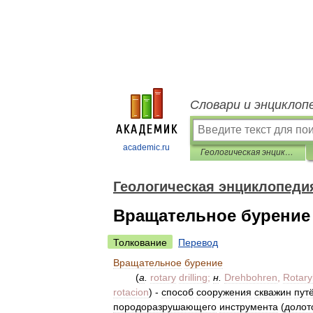
Словари и энциклоп
academic.ru
Геологическая энциклопедия
Геологическая энциклопеди
Вращательное бурение
Толкование
Перевод
Вращательное
бурение
(
a
.
rotary
drilling
;
н
.
Drehbohren
,
Rotar
rotacion
) -
способ
сооружения
скважин
пут
породоразрушающего
инструмента
(
долот