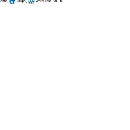
omla,
Drupal,
WordPress, MODx.