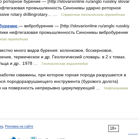
роторное бурение — [http://slovarionline.ru/anglo russkiy slovar
и нефтегазовая промышленность Синонимы ударно роторное
ussive rotary drillingrotary… …
Справочник технического переводчика
 бурение
— вибробурение — [http://slovarionline.ru/anglo russkiy
Тематики нефтегазовая промышленность Синонимы вибробурение
кого переводчика
естно много видов бурения: колонковое, бсскерновое,
ние, термическое и др. Геологический словарь: в 2 х томах.
ольца и др.. 1978 …
Геологическая энциклопедия
аботки скважины, при котором горная порода разрушается в
ося породоразрушающего инструмента (бурового долота)
ся на поверхность непрерывно циркулирующей …
Нефтегазовая
ка
,
Реклама на сайте
18+