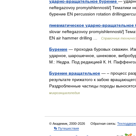
ударно-вращательное бурение
— ударно 
neftegazovoy promyishlennosti/] Тематик
бурение EN percussion rotation drillingperc
пневматическое ударно-вращательное
slovar neftegazovoy promyishlennosti/] 
EN air hammer drilling …
Справочник техничес
Бурение
— проходка буровых скважин. Изв
ударное, шарошечное, шнековое, вибробуре
М.: Недра. Под редакцией К. Н. Паффенг
Бурение вращательное
— – процесс разр
результате прижатого к забою вращающег
Раздробленные частицы породы выносят
микроэнциклопедия
© Академик, 2000-2026
Обратная связь:
Техподдерж
👣 Путешествия