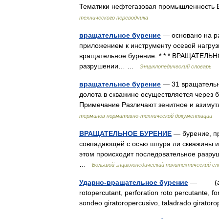
Тематики нефтегазовая промышленность EN ro
технического переводчика
вращательное бурение
— основано на р
приложением к инструменту осевой нагру
вращательное бурение. * * * ВРАЩАТЕЛ
разрушении… …
Энциклопедический словарь
вращательное бурение
— 31 вращательн
долота в скважине осуществляется через 
Примечание Различают зенитное и азимуталь
терминов нормативно-технической документации
ВРАЩАТЕЛЬНОЕ БУРЕНИЕ
— бурение, пр
совпадающей с осью шпура ли скважины и
этом происходит последовательное разру
…
Большой энциклопедический политехнический сл
Ударно-вращательное бурение
— (a. per
rotopercutant, perforation roto percutante, fo
sondeo giratoropercusivo, taladrado girat