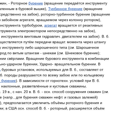
ажин
, -
Pоторное
бурение
(
вращение
передаётся
инструменту
вленным
в
буровой
вышке
),
Турбинное
бурение
(
вращение
средственно
на
забое
),
роторно
-
турбинное
бурение
(
вращение
в
забойном
агрегате
,
вращаемом
через
колонну
ротором
),
инструмента
турбобуром
,
агрегат
вращается
от
реактивных
струмента
электромотором
непосредственно
на
забое
),
инструмента
винтовым
гидравлич
.
двигателем
на
забое
).
B
.
б
.
уществляется
путём
передачи
вращат
.
момента
через
штангу
у
инструменту
либо
шарошечного
типа
(
см
.
Шарошечное
род
по
витым
штангам
-
шнекам
(
см
.
Шнековое
бурение
);
нии
свёрлами
.
Вращение
бурового
инструмента
в
комбинации
ьно
-
ударном
бурении
,
Ударно
-
вращательном
бурении
.
B
ь
буровых
установок
,
используемых
для
B
.
б
.,
составляет
от
б
.
породы
разрушаются
по
всему
забою
или
по
кольцевому
е
бурение
).
B
зависимости
от
горнотехн
.
условий
при
B
.
б
.
,
наклонные
,
разветвлённые
и
кустовые
скважины
.
л
.
19
в
.,
c
нач
.
20
в
.
B
.
б
. -
осн
.
способ
сооружения
скважин
(
см
.
е
(
напр
.,
для
бурения
скважин
нефт
.
и
газовых
залежей
)
.),
предполагается
увеличить
объёмы
роторного
бурения
и
ми
;
в
США
осн
.
способ
B
.
б
. -
роторный
,
расширяется
объём