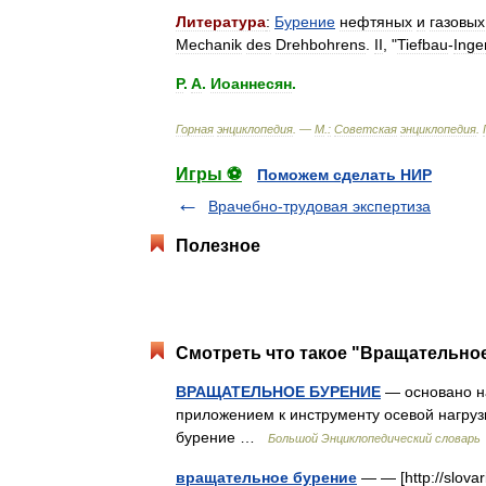
Литература
:
Бурение
нефтяных
и
газовых
Mechanik
des
Drehbohrens
.
II
, "
Tiefbau
-
Inge
P
.
A
.
Иоаннесян
.
Горная
энциклопедия
. —
М
.
:
Советская
энциклопедия
.
Игры ⚽
Поможем сделать НИР
Врачебно-трудовая экспертиза
Полезное
Смотреть что такое "Вращательное
ВРАЩАТЕЛЬНОЕ БУРЕНИЕ
— основано н
приложением к инструменту осевой нагруз
бурение …
Большой Энциклопедический словарь
вращательное бурение
— — [http://slovar