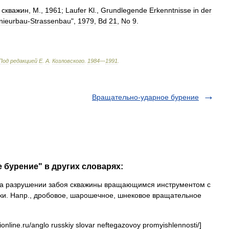
скважин
,
M
.,
1961
;
Laufer
Kl
.,
Grundlegende
Erkenntnisse
in
der
nieurbau
-
Strassenbau
",
1979
,
Bd
21
,
No
9
.
Под
редакцией
Е
.
А
.
Козловского
.
1984
—
1991
.
Вращательно-ударное бурение
 бурение" в других словарях:
а разрушении забоя скважины вращающимся инструментом с
ки. Напр., дробовое, шарошечное, шнековое вращательное
ionline.ru/anglo russkiy slovar neftegazovoy promyishlennosti/]