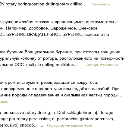
tary boringrotation drillingrotary drilling …
Справочник
азрушении забоя скважины вращающимся инструментом с
зки. Например, дробовое, шарошечное, шнековое
ЬНОЕ БУРЕНИЕ ВРАЩАТЕЛЬНОЕ БУРЕНИЕ, основано на
ое бурение Вращательное бурение, при котором вращение
бурильную колонну от ротора, расположенного на поверхности.
ное ОСС. multiple drilling multilateral …
Словарь-справочник
и к ром инструмент резец вращается вокруг оси,
 одновременно с определ. усилием подаётся на забой. При
шение породы от вдавливания и скалывания частиц породы…
оварь
cussive rotary drilling; н. Drehschlagbohren; ф. forage
rage par rotary percussion; и. perforacion giratoropercusivo,
oropercusivo) способ… …
Геологическая энциклопедия