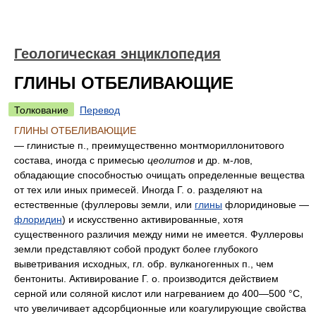
Геологическая энциклопедия
ГЛИНЫ ОТБЕЛИВАЮЩИЕ
Толкование
Перевод
ГЛИНЫ ОТБЕЛИВАЮЩИЕ
— глинистые п., преимущественно монтмориллонитового
состава, иногда с примесью
цеолитов
и др. м-лов,
обладающие способностью очищать определенные вещества
от тех или иных примесей. Иногда Г. о. разделяют на
естественные (фуллеровы земли, или
глины
флоридиновые —
флоридин
) и искусственно активированные, хотя
существенного различия между ними не имеется. Фуллеровы
земли представляют собой продукт более глубокого
выветривания исходных, гл. обр. вулканогенных п., чем
бентониты. Активирование Г. о. производится действием
серной или соляной кислот или нагреванием до 400—500 °С,
что увеличивает адсорбционные или коагулирующие свойства