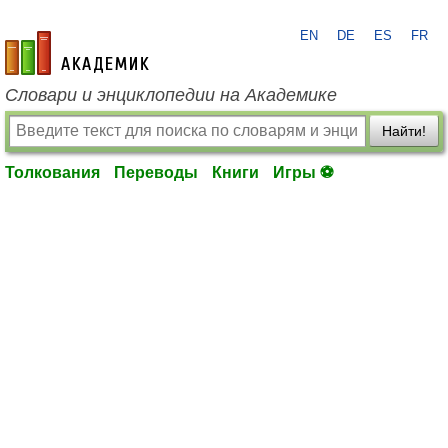
EN
DE
ES
FR
academic.ru
Словари и энциклопедии на Академике
Найти!
Толкования
Переводы
Книги
Игры ⚽