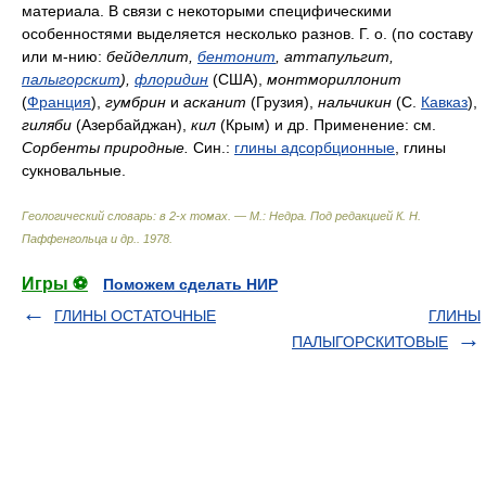
материала. В связи с некоторыми специфическими
особенностями выделяется несколько разнов. Г. о. (по составу
или м-нию:
бейделлит,
бентонит
, аттапульгит,
палыгорскит
),
флоридин
(США),
монтмориллонит
(
Франция
),
гумбрин
и
асканит
(Грузия),
нальчикин
(С.
Кавказ
),
гиляби
(Азербайджан),
кил
(Крым) и др. Применение: см.
Сорбенты природные.
Син.:
глины адсорбционные
, глины
сукновальные.
Геологический словарь: в 2-х томах. — М.: Недра
.
Под редакцией К. Н.
Паффенгольца и др.
.
1978
.
Игры ⚽
Поможем сделать НИР
ГЛИНЫ ОСТАТОЧНЫЕ
ГЛИНЫ
ПАЛЫГОPCКИТОВЫЕ