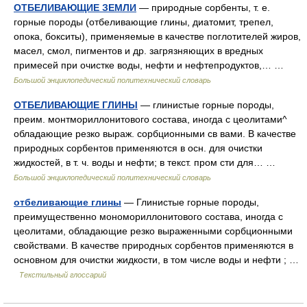
ОТБЕЛИВАЮЩИЕ ЗЕМЛИ
— природные сорбенты, т. е.
горные породы (отбеливающие глины, диатомит, трепел,
опока, бокситы), применяемые в качестве поглотителей жиров,
масел, смол, пигментов и др. загрязняющих в вредных
примесей при очистке воды, нефти и нефтепродуктов,… …
Большой энциклопедический политехнический словарь
ОТБЕЛИВАЮЩИЕ ГЛИНЫ
— глинистые горные породы,
преим. монтмориллонитового состава, иногда с цеолитами^
обладающие резко выраж. сорбционными св вами. В качестве
природных сорбентов применяются в осн. для очистки
жидкостей, в т. ч. воды и нефти; в текст. пром сти для… …
Большой энциклопедический политехнический словарь
отбеливающие глины
— Глинистые горные породы,
преимущественно мономориллонитового состава, иногда с
цеолитами, обладающие резко выраженными сорбционными
свойствами. В качестве природных сорбентов применяются в
основном для очистки жидкости, в том числе воды и нефти ; …
Текстильный глоссарий