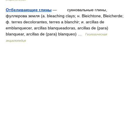
Отбеливающие глины
— сукновальные глины,
фуллерова земля (a. bleaching clays; н. Bleichtone, Bleicherde;
ф. terres decolorantes, terres а blanchir; и. arcillas de
emblanquecer, arcillas blanqueadoras, arcillas de (para)
blanquear, arcillas de (para) blanqueo) …
Геологическая
энциклопедия