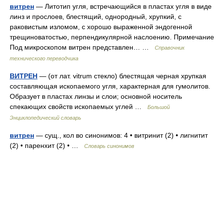
витрен
— Литотип угля, встречающийся в пластах угля в виде
линз и прослоев, блестящий, однородный, хрупкий, с
раковистым изломом, с хорошо выраженной эндогенной
трещиноватостью, перпендикулярной наслоению. Примечание
Под микроскопом витрен представлен… …
Справочник
технического переводчика
ВИТРЕН
— (от лат. vitrum стекло) блестящая черная хрупкая
составляющая ископаемого угля, характерная для гумолитов.
Образует в пластах линзы и слои; основной носитель
спекающих свойств ископаемых углей …
Большой
Энциклопедический словарь
витрен
— сущ., кол во синонимов: 4 • витринит (2) • лигнитит
(2) • паренхит (2) • …
Словарь синонимов