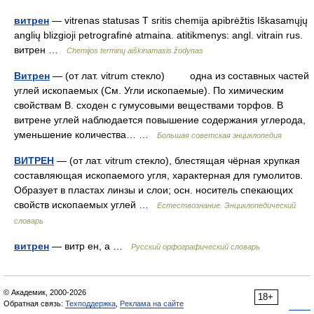
витрен
— vitrenas statusas T sritis chemija apibrėžtis Iškasamųjų
anglių blizgioji petrografinė atmaina. atitikmenys: angl. vitrain rus.
витрен …
Chemijos terminų aiškinamasis žodynas
Витрен
— (от лат. vitrum стекло) одна из составных частей
углей ископаемых (См. Угли ископаемые). По химическим
свойствам В. сходен с гумусовыми веществами торфов. В
витрене углей наблюдается повышение содержания углерода,
уменьшение количества… …
Большая советская энциклопедия
ВИТРЕН
— (от лат. vitrum стекло), блестящая чёрная хрупкая
составляющая ископаемого угля, характерная для гумолитов.
Образует в пластах линзы и слои; осн. носитель спекающих
свойств ископаемых углей …
Естествознание. Энциклопедический
словарь
витрен
— витр ен, а …
Русский орфографический словарь
© Академик, 2000-2026
18+
Обратная связь:
Техподдержка
,
Реклама на сайте