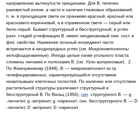
направлению вытянутости трещинами. Для В. типичен
раковистый излом, а часто и наличие глазковых образований;
п. м. в проходящем свете он оранжево-красный, красный или
красновато-коричневый, а в отраженном свете — серый или
бело-серый. Бывает структурный и бесструктурный; в углях
разл. стадий углефикации В. имеет неодинаковый хим. сост. и
физ. свойства. Наименее зольный ингредиент часто
встречается в неоднородных углях (см.
Микрокомпоненты
гелифицированные
).
Иногда целые пачки угольного пласта
сложены линзами и полосками В. (см.
Угли витреновые
) .
2
.
По Жемчужникову (1948), В. — микрокомпонент из гр.
гелифицированных, характеризующийся отсутствием
незаплывших клеточных полостей. По наличию или отсутствию
растительной структуры различают структурный и
бесструктурный В. По Вальц (1956),
син
. структурного В. — g
-лигнитит, g -витринит, g -паренхит; син. бесструктурного В. — D
-лигнитит, D -витринит, D -паренхит.