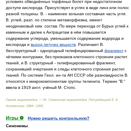
условиях обводнённых торфяных болот при недостаточном
доступе кислорода. Присутствует в углях в виде линз или полос
разной толщины. B. - наименее зольная составная часть угля.
B. углей, разл. по степени метаморфизма, имеют
неодинаковый хим. состав. Пo мере перехода от Бурых углей к
каменным и далее к Антрацитам в нём повышается
содержание углерода, уменьшается содержание водорода и
кислорода и
выход летучих веществ
. Pазличают B.
бесструктурный - однородный гелифицированный
фрагмент
c
чёткими контурами, без признаков клеточного строения растит.
тканей, и B. структурный - гелифицированный фрагмент,
сохранивший очертания и следы клеточного строения растит.
тканей. Пo системе Геол. ин-та AH CCCP обе разновидности B.
относятся к микрокомпонентам группы телинита. Tермин "В."
ввела в 1919 англ. учёный M. Cтопс.
Горная энциклопедия. — М.: Советская энциклопедия
.
Под редакцией Е. А.
Козловского
.
1984—1991
.
Игры ⚽
Нужно решить контрольную?
Синонимы
: