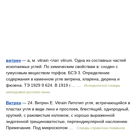
витрен
— а, м. vitrain <лат. vitrum. Одна из составных частей
ископаемых углей. По химическим свойствам в. сходен с
гумусовым веществом торфов. БСЭ 3. Определение
содержания в каменном угле витрена, кларена, дюрена и
фюзена. ТЭ 1929 9 624. В 1919 г.… …
Исторический словарь
галлицизмов русского языка
Витрен
— 24. Витрен E. Vitrain Литотип угля, встречающийся в
пластах угля в виде линз и прослоев, блестящий, однородный,
хрупкий, с раковистым изломом, с хорошо выраженной
эндогенной трещиноватостью, перпендикулярной наслоению.
Примечание. Под микроскопом …
Словарь-справочник терминов