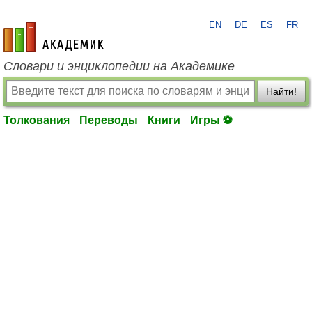
EN
DE
ES
FR
academic.ru
Словари и энциклопедии на Академике
Найти!
Толкования
Переводы
Книги
Игры ⚽