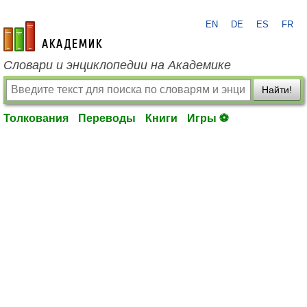
EN
DE
ES
FR
academic.ru
Словари и энциклопедии на Академике
Найти!
Толкования
Переводы
Книги
Игры ⚽