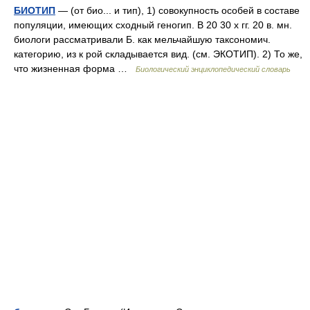
БИОТИП
— (от био... и тип), 1) совокупность особей в составе
популяции, имеющих сходный геногип. В 20 30 х гг. 20 в. мн.
биологи рассматривали Б. как мельчайшую таксономич.
категорию, из к рой складывается вид. (см. ЭКОТИП). 2) То же,
что жизненная форма …
Биологический энциклопедический словарь