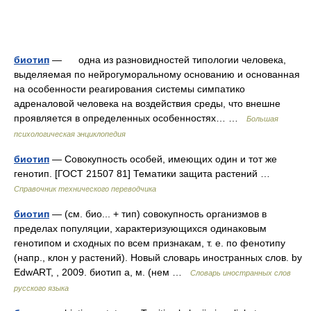
биотип
— одна из разновидностей типологии человека,
выделяемая по нейрогуморальному основанию и основанная
на особенности реагирования системы симпатико
адреналовой человека на воздействия среды, что внешне
проявляется в определенных особенностях… …
Большая
психологическая энциклопедия
биотип
— Совокупность особей, имеющих один и тот же
генотип. [ГОСТ 21507 81] Тематики защита растений …
Справочник технического переводчика
биотип
— (см. био... + тип) совокупность организмов в
пределах популяции, характеризующихся одинаковым
генотипом и сходных по всем признакам, т. е. по фенотипу
(напр., клон у растений). Новый словарь иностранных слов. by
EdwART, , 2009. биотип а, м. (нем …
Словарь иностранных слов
русского языка