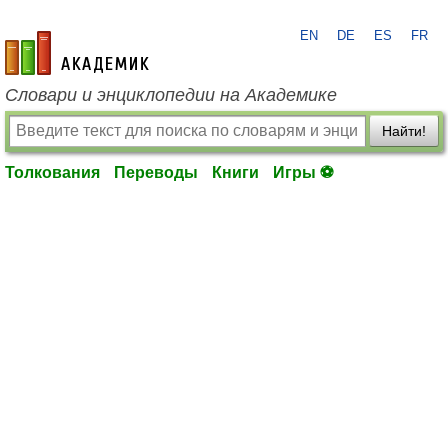
EN
DE
ES
FR
academic.ru
Словари и энциклопедии на Академике
Найти!
Толкования
Переводы
Книги
Игры ⚽