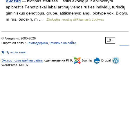
биотип
— biotipas statusas T sritis ekologija ir aplinkotyra
apibrėžtis Fenotipiškai labai artimų vienos rūšies individų, turinčių
giminiškus genotipus, grupė. atitikmenys: angl. biotype vok. Biotyp,
m rus. биотип, m …
Ekologijos terminų aiškinamasis žodynas
© Академик, 2000-2026
18+
Обратная связь:
Техподдержка
,
Реклама на сайте
👣 Путешествия
Экспорт словарей на сайты
, сделанные на PHP,
Joomla,
Drupal,
WordPress, MODx.