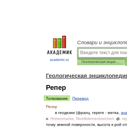
Словари и энциклоп
academic.ru
Геологическая энциклопедия
Геологическая энциклопеди
Репер
Толкование
Перевод
Репер
в
геодезии
(
франц
.
repere
-
метка
,
зна
н
.
Hohenmarke
,
Nivellelementzeichen
;
ф
.
re
точку
земной
поверхности
,
высота
к
-
рой
от