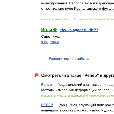
нивелирования
.
Pасполагаются
в
долговр
относительно
нуля
Kронштадтского
футшт
Горная
энциклопедия
. —
М
.
:
Советская
энциклопедия
.
Игры ⚽
Нужно сделать НИР?
Синонимы
:
знак
,
точка
Реологические свойства
Смотреть что такое "Репер" в друг
Репер
— Геодезический знак, закрепляющи
Методы измерения деформаций основани
справочник терминов нормативно-технической доку
РЕПЕР
— (фр.). Знак, служащий поверочно
вошедших в состав русского языка. Чудинов 