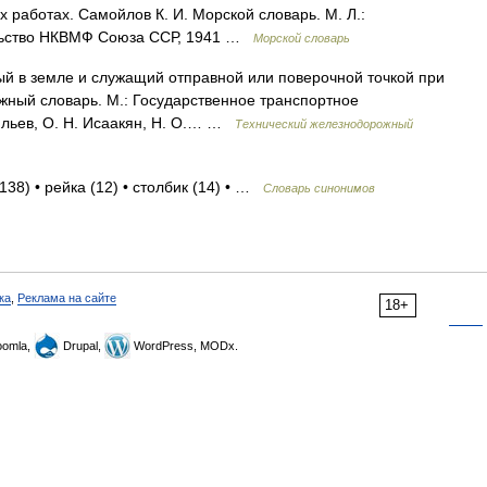
работах. Самойлов К. И. Морской словарь. М. Л.:
ельство НКВМФ Союза ССР, 1941 …
Морской словарь
ый в земле и служащий отправной или поверочной точкой при
ный словарь. М.: Государственное транспортное
ильев, О. Н. Исаакян, Н. О.… …
Технический железнодорожный
138) • рейка (12) • столбик (14) • …
Словарь синонимов
ка
,
Реклама на сайте
18+
omla,
Drupal,
WordPress, MODx.