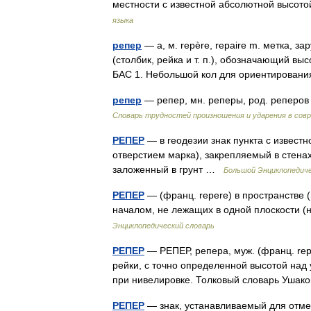
местности с известной абсолютной высо
языка
репер
— а, м. repère, repaire m. метка, за
(столбик, рейка и т. п.), обозначающий в
БАС 1. Небольшой кол для ориентирова
репер
— репер, мн. реперы, род. реперов
Словарь трудностей произношения и ударения в сов
РЕПЕР
— в геодезии знак пункта с извест
отверстием марка), закрепляемый в стена
заложенный в грунт …
Большой Энциклопедиче
РЕПЕР
— (франц. repere) в пространстве (
началом, не лежащих в одной плоскости 
Энциклопедический словарь
РЕПЕР
— РЕПЕР, репера, муж. (франц. rep
рейки, с точно определенной высотой над
при нивелировке. Толковый словарь Ушак
РЕПЕР
— знак, устанавливаемый для отме