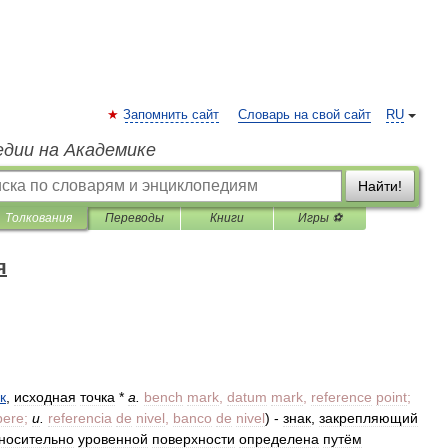
Запомнить сайт
Словарь на свой сайт
RU
едии на Академике
Найти!
Толкования
Переводы
Книги
Игры ⚽
я
к
,
исходная
точка
*
а
.
bench
mark
,
datum
mark
,
reference
point
;
pere
;
и
.
referencia
de
nivel
,
banco
de
nivel
) -
знак
,
закрепляющий
носительно
уровенной
поверхности
определена
путём