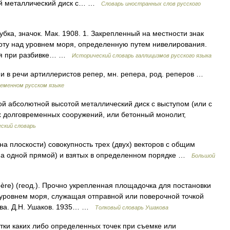
той металлический диск с… …
Словарь иностранных слов русского
рубка, значок. Мак. 1908. 1. Закрепленный на местности знак
ысоту над уровнем моря, определенную путем нивелирования.
ния при разбивке… …
Исторический словарь галлицизмов русского языка
 и в речи артиллеристов репер, мн. репера, род. реперов …
ременном русском языке
ной абсолютной высотой металлический диск с выступом (или с
х долговременных сооружений, или бетонный монолит,
ский словарь
на плоскости) совокупность трех (двух) векторов с общим
(на одной прямой) и взятых в определенном порядке …
Большой
ère) (геод.). Прочно укрепленная площадочка для постановки
 уровнем моря, служащая отправной или поверочной точкой
ова. Д.Н. Ушаков. 1935… …
Толковый словарь Ушакова
тки каких либо определенных точек при съемке или