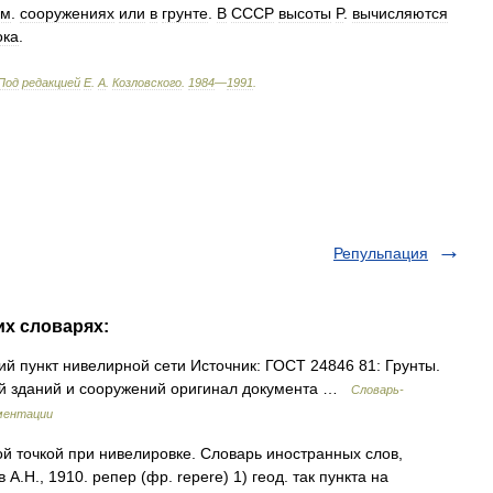
ем
.
сооружениях
или
в
грунте
.
B
CCCP
высоты
P
.
вычисляются
ока
.
Под
редакцией
Е
.
А
.
Козловского
.
1984
—
1991
.
Репульпация
их словарях:
й пункт нивелирной сети Источник: ГОСТ 24846 81: Грунты.
й зданий и сооружений оригинал документа …
Словарь-
ментации
й точкой при нивелировке. Словарь иностранных слов,
А.Н., 1910. репер (фр. repere) 1) геод. так пункта на