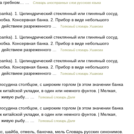
) на гребном… …
Словарь иностранных слов русского языка
 banka). 1. Цилиндрический стеклянный или глиняный сосуд.
оробка. Консервная банка. 2. Прибор в виде небольшого
ви действием разреженного …
Толковый словарь Ушакова
 banka). 1. Цилиндрический стеклянный или глиняный сосуд.
оробка. Консервная банка. 2. Прибор в виде небольшого
ви действием разреженного …
Толковый словарь Ушакова
 banka). 1. Цилиндрический стеклянный или глиняный сосуд.
оробка. Консервная банка. 2. Прибор в виде небольшого
ви действием разреженного …
Толковый словарь Ушакова
посудина столбцом, с широким горлом (в этом значении банка
к китайской укладки, в один или немного фунтов. | Мелкая,
сят живую рыбу… …
Толковый словарь Даля
посудина столбцом, с широким горлом (в этом значении банка
к китайской укладки, в один или немного фунтов. | Мелкая,
сят живую рыбу… …
Толковый словарь Даля
кс, шайба, отмель, баночка, мель Словарь русских синонимов.