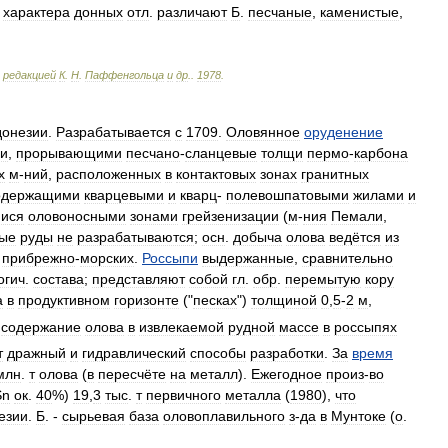
характера
донных
отл
.
различают
Б
.
песчаные
,
каменистые
,
редакцией
К
.
Н
.
Паффенгольца
и
др
.
.
1978
.
онезии
.
Разрабатывается
с
1709
.
Оловянное
оруденение
ми
,
прорывающими
песчано
-
сланцевые
толщи
пермо
-
карбона
х
м
-
ний
,
расположенных
в
контактовых
зонах
гранитных
одержащими
кварцевыми
и
кварц
-
полевошпатовыми
жилами
и
ися
оловоносными
зонами
грейзенизации
(
м
-
ния
Пемали
,
ые
руды
не
разрабатываются
;
осн
.
добыча
олова
ведётся
из
прибрежно
-
морских
.
Россыпи
выдержанные
,
сравнительно
огич
.
состава
;
представляют
собой
гл
.
обр
.
перемытую
кору
а
в
продуктивном
горизонте
("
песках
")
толщиной
0
,
5
-
2
м
,
;
содержание
олова
в
извлекаемой
рудной
массе
в
россыпях
т
дражный
и
гидравлический
способы
разработки
.
За
время
млн
.
т
олова
(
в
пересчёте
на
металл
).
Ежегодное
произ
-
во
Sn
ок
.
40
%)
19
,
3
тыс
.
т
первичного
металла
(
1980
),
что
езии
.
Б
. -
сырьевая
база
оловоплавильного
з
-
да
в
Мунтоке
(
о
.