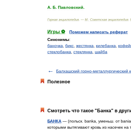
А
.
Б
.
Павловский
.
Горная
энциклопедия
. —
М
.
:
Советская
энциклопедия
.
Игры ⚽
Поможем написать реферат
Синонимы
:
баночка
,
бикс
,
жестянка
,
килебанка
,
кофей
стеклобанка
,
стеклянка
,
шайба
Балхашский горно-металлургический 
Полезное
Смотреть что такое "Банка" в друг
БАНКА
— (польск. banka, уменьш. от bania
которыми вытягивают кровь из насечек на 