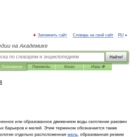
Запомнить сайт
Словарь на свой сайт
RU
едии на Академике
Найти!
Толкования
Переводы
Книги
Игры ⚽
я
ненное
или
образованное
движением
воды
скопление
раковин
ых
барьеров
и
мелей
.
Этим
термином
обозначается
также
ологии
отдельно
расположенная
мель
,
образованная
резким