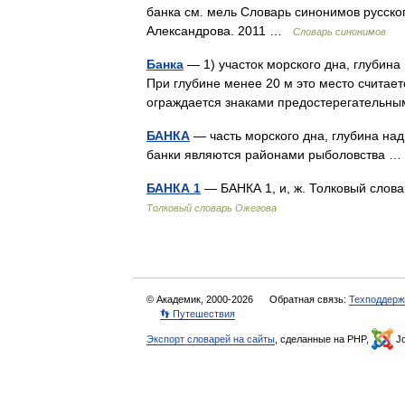
банка см. мель Словарь синонимов русского
Александрова. 2011 …
Словарь синонимов
Банка
— 1) участок морского дна, глубин
При глубине менее 20 м это место считае
ограждается знаками предостерегательн
БАНКА
— часть морского дна, глубина на
банки являются районами рыболовства
БАНКА 1
— БАНКА 1, и, ж. Толковый слов
Толковый словарь Ожегова
© Академик, 2000-2026
Обратная связь:
Техподдерж
👣 Путешествия
Экспорт словарей на сайты
, сделанные на PHP,
Jo