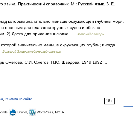
 языка. Практический справочник. М.: Русский язык. З. Е.
а над которым значительно меньше окружающей глубины моря.
тся опасным для плавания крупных судов и обычно
ыми. 2) Доска для придания шлюпке …
Морской словарь
д которой значительно меньше окружающих глубин; иногда
 …
Большой Энциклопедический словарь
арь Ожегова. С.И. Ожегов, Н.Ю. Шведова. 1949 1992 …
ка
,
Реклама на сайте
18+
omla,
Drupal,
WordPress, MODx.