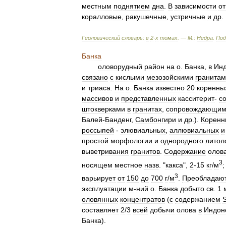
местным
поднятием
дна
.
В
зависимости
от
коралловые
,
ракушечные
,
устричные
и
др
.
Геологический
словарь:
в
2
-
х
томах
. —
М
.
:
Недра
.
Под
Банка
оловорудный
район
на
о
.
Банка
,
в
Инд
связано
с
кислыми
мезозойскими
гранита
и
триаса
.
На
о
.
Банка
известно
20
коренны
массивов
и
представленных
касситерит
-
с
штокверками
в
гранитах
,
сопровождающим
Балей
-
Банденг
,
Самбонгири
и
др
.).
Коренн
россыпей
-
элювиальных
,
аллювиальных
и
простой
морфологии
и
однородного
литол
выветривания
гранитов
.
Содержание
олов
3
носящем
местное
назв
. "
какса
",
2
-
15
кг
/
м
3
варьирует
от
150
до
700
г
/
м
.
Преобладаю
эксплуатации
м
-
ний
о
.
Банка
добыто
св
.
1
оловянных
концентратов
(
с
содержанием
составляет
2
/
3
всей
добычи
олова
в
Индон
Банка
).