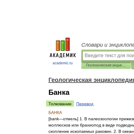
Словари и энциклоп
academic.ru
Геологическая энциклопедия
Геологическая энциклопеди
Банка
Толкование
Перевод
БАНКА
[
bank
—
отмель
]
1
.
В
палеозоологии
прижиз
моллюсков
или
брахиопод
в
виде
подводн
скопление
ископаемых
раковин
.
2
.
В
океан