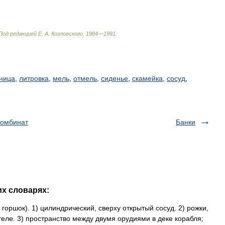
Под
редакцией
Е
.
А
.
Козловского
.
1984
—
1991
.
ница
,
литровка
,
мель
,
отмель
,
сиденье
,
скамейка
,
сосуд
,
комбинат
Банки
их словарях:
 горшок). 1) цилиндрический, сверху открытый сосуд. 2) рожки,
теле. 3) пространство между двумя орудиями в деке корабля;