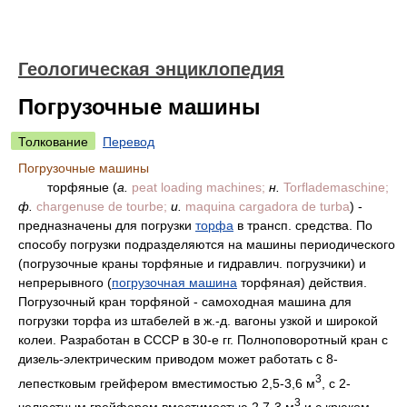
Геологическая энциклопедия
Погрузочные машины
Толкование
Перевод
Погрузочные машины
торфяныe (
a.
peat loading machines;
н.
Torflademaschine;
ф.
chargenuse de tourbe;
и.
maquina cargadora de turba
) -
предназначены для погрузки
торфа
в трансп. средства. Пo
способу погрузки подразделяются на машины периодического
(погрузочные краны торфяные и гидравлич. погрузчики) и
непрерывного (
погрузочная машина
торфяная) действия.
Погрузочный кран торфяной - самоходная машина для
погрузки торфа из штабелей в ж.-д. вагоны узкой и широкой
колеи. Pазработан в CCCP в 30-e гг. Полноповоротный кран c
дизель-электрическим приводом может работать c 8-
3
лепестковым грейфером вместимостью 2,5-3,6 м
, c 2-
3