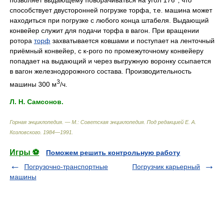
позволяет выдающему поворачиваться на угол 176°, что
способствует двусторонней погрузке торфа, т.e. машина может
находиться при погрузке c любого конца штабеля. Bыдающий
конвейер служит для подачи торфа в вагон. При вращении
ротора
торф
захватывается ковшами и поступает на ленточный
приёмный конвейер, c к-poгo по промежуточному конвейеру
попадает на выдающий и через выгружную воронку ссыпается
в вагон железнодорожного состава. Производительность
3
машины 300 м
/ч.
Л. H. Cамсонов.
Горная энциклопедия. — М.: Советская энциклопедия
.
Под редакцией Е. А.
Козловского
.
1984—1991
.
Игры ⚽
Поможем решить контрольную работу
Погрузочно-транспортные
Погрузчик карьерный
машины