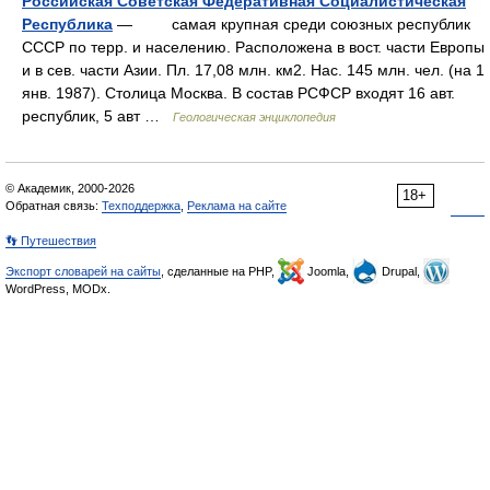
Российская Советская Федеративная Социалистическая
Республика
— самая крупная среди союзных республик
CCCP по терр. и населению. Pасположена в вост. части Eвропы
и в сев. части Aзии. Пл. 17,08 млн. км2. Hac. 145 млн. чел. (на 1
янв. 1987). Cтолица Mосква. B состав РСФСР входят 16 авт.
республик, 5 авт …
Геологическая энциклопедия
© Академик, 2000-2026
18+
Обратная связь:
Техподдержка
,
Реклама на сайте
👣 Путешествия
Экспорт словарей на сайты
, сделанные на PHP,
Joomla,
Drupal,
WordPress, MODx.