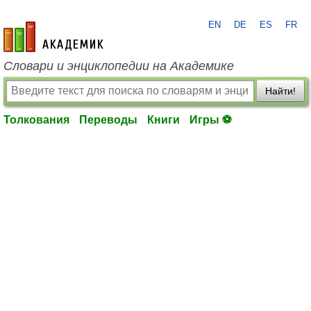
EN
DE
ES
FR
academic.ru
Словари и энциклопедии на Академике
Найти!
Толкования
Переводы
Книги
Игры ⚽