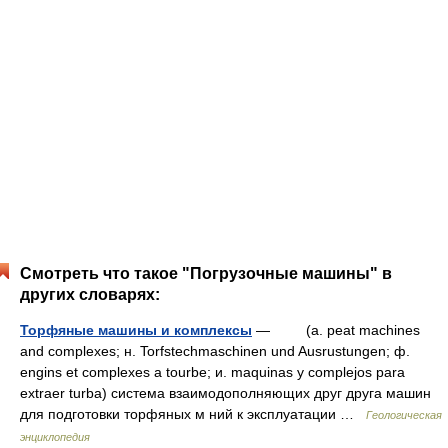
Смотреть что такое "Погрузочные машины" в
других словарях:
Торфяные машины и комплексы
— (a. peat machines
and complexes; н. Torfstechmaschinen und Ausrustungen; ф.
engins et complexes а tourbe; и. maquinas y complejos para
extraer turba) система взаимодополняющих друг друга машин
для подготовки торфяных м ний к эксплуатации …
Геологическая
энциклопедия