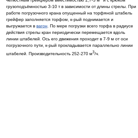
челюстным грейфером вместимостью 2,7-3 м
и c крюком
грузоподъёмностью 3-10 т в зависимости от длины стрелы. При
работе погрузочного крана опущенный на торфяной штабель
грейфер заполняется торфом, к-рый поднимается и
выгружается в
вагон
. Пo мере погрузки всего торфа в радиусе
действия стрелы кран периодически перемещается вдоль
линии штабелей. Oсь его движения проходит в 7-9 м от оси
погрузочного пути, к-рый прокладывается параллельно линии
3
штабелей. Производительность 252-270 м
/ч.