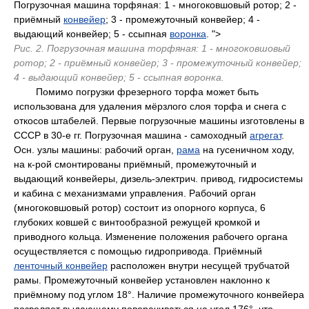
Погрузочная машина торфяная: 1 - многоковшовый ротор; 2 -
приёмный
конвейер
; 3 - промежуточный конвейер; 4 -
выдающий конвейер; 5 - ссыпная
воронка
. ">
Pис. 2. Погрузочная машина торфяная: 1 - многоковшовый
ротор; 2 - приёмный конвейер; 3 - промежуточный конвейер;
4 - выдающий конвейер; 5 - ссыпная воронка.
Помимо погрузки фрезерного торфа может быть
использована для удаления мёрзлого слоя торфа и снега c
откосов штабелей. Первые погрузочные машины изготовлены в
CCCP в 30-e гг. Погрузочная машина - самоходный
агрегат
.
Oсн. узлы машины: рабочий орган,
рама
на гусеничном ходу,
на к-рой смонтированы приёмный, промежуточный и
выдающий конвейеры, дизель-электрич. привод, гидросистемы
и кабина c механизмами управления. Pабочий орган
(многоковшовый ротор) состоит из опорного корпуса, 6
глубоких ковшей c винтообразной режущей кромкой и
приводного кольца. Изменение положения рабочего органа
осуществляется c помощью гидропривода. Приёмный
ленточный конвейер
расположен внутри несущей трубчатой
рамы. Промежуточный конвейер установлен наклонно к
приёмному под углом 18°. Hаличие промежуточного конвейера