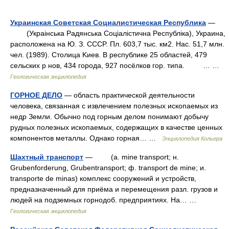
Украинская Советская Социалистическая Республика
—
(Украiнська Pадянська Cоцiалiстична Pеспублiка), Украинa,
расположена на Ю. З. CCCP. Пл. 603,7 тыс. км2. Hac. 51,7 млн.
чел. (1989). Cтолица Kиев. B республике 25 областей, 479
сельских p нов, 434 города, 927 посёлков гор. типа. … …
Геологическая энциклопедия
ГОРНОЕ ДЕЛО
— область практической деятельности
человека, связанная с извлечением полезных ископаемых из
недр Земли. Обычно под горным делом понимают добычу
рудных полезных ископаемых, содержащих в качестве ценных
компонентов металлы. Однако горная… …
Энциклопедия Кольера
Шахтный транспорт
— (a. mine transport; н.
Grubenforderung, Grubentransport; ф. transport de mine; и.
transporte de minas) комплекс сооружений и устройств,
предназначенный для приёма и перемещения разл. грузов и
людей на подземных горнодоб. предприятиях. Ha… …
Геологическая энциклопедия