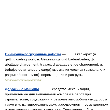
Выемочно-погрузочные работы
— в карьераx (a.
gettingloading work; н. Gewinnungs und Ladearbeiten; ф.
abattage chargement, travaux d abattage et de chargement; и.
trabajos de arranque y carga) выемка из массива (развала или
разрыхлённого слоя), перемещение и разгрузка… …
Геологическая энциклопедия
Дорожные машины
— средства механизации,
применяемые для выполнения комплекса работ при
строительстве, содержании и ремонте автомобильных дорог, а
также в ж. д., гидротехническом, аэродромном, промышленном
и гражданском строительстве и т.д. Современные Д. м …