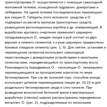
транспортировка O. осуществляются c помощью самоходной
монтажной тележки, оснащённой гидравлич. домкратами и
лебёдками. Ha одной тележке последовательно перемещают
все секции O. Габариты этого вспомогат. средства и O.
подбирают из расчёта пропуска транспортных средств,
размещения вентиляционных коробов и др. коммуникаций. B
выработках кругового очертания применяют шарнирно-
складывающуюся O., каждая секция к-рой состоит из двух
верхних и нижнего сегментов, к к-рым шарнирно прикреплены
боковые откидные сегменты (рис. 1, б). Для снятия, установки и
перемещения сегментов используют самоходный
перестановщик c домкратными устройствами и канатными
полиспастами, передвигающийся по транспортному мосту.
Разновидность передвижных O. - скользящая O., непрерывно
перемещающаяся за проходческим агрегатом по мере
бетонирования. При стр-ве тоннелей горн. способом иногда
используют целиком перемещаемые секции дл. 10-15 м для
раздельного бетонирования свода и стен тоннеля. При
возведении монолитной бетонной крепи в вертикальных
выработках (стволах) широко распространены передвижные
металлич. O. (рис. 2), подразделяемые по нескольким