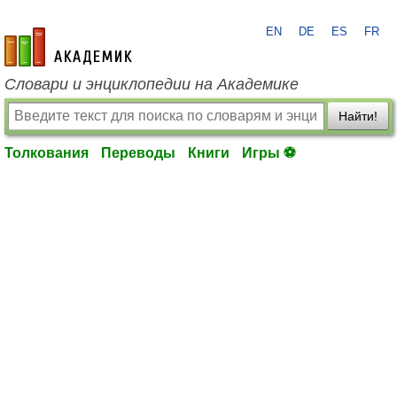
EN
DE
ES
FR
academic.ru
Словари и энциклопедии на Академике
Найти!
Толкования
Переводы
Книги
Игры ⚽