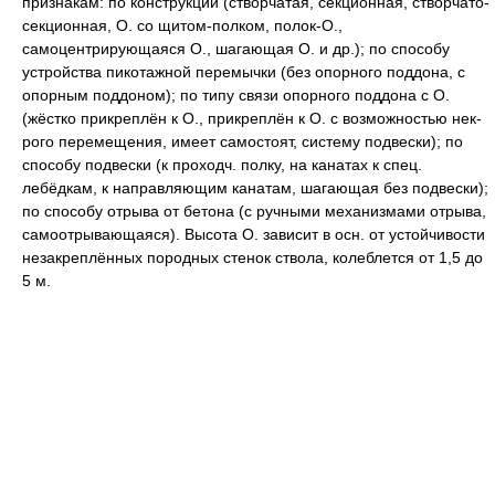
признакам: по конструкции (створчатая, секционная, створчато-
секционная, O. co щитом-полком, полок-O.,
самоцентрирующаяся O., шагающая O. и др.); по способу
устройства пикотажной перемычки (без опорного поддона, c
опорным поддоном); по типу связи опорного поддона c O.
(жёстко прикреплён к O., прикреплён к O. c возможностью нек-
рого перемещения, имеет самостоят, систему подвески); по
способу подвески (к проходч. полку, на канатах к спец.
лебёдкам, к направляющим канатам, шагающая без подвески);
по способу отрыва от бетона (c ручными механизмами отрыва,
самоотрывающаяся). Высота O. зависит в осн. от устойчивости
незакреплённых породных стенок ствола, колеблется от 1,5 до
5 м.