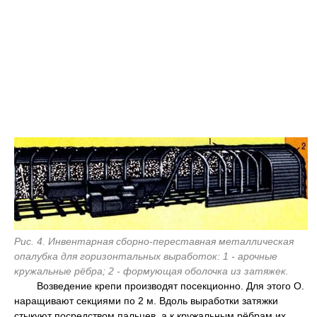
Рис. 4. Инвентарная сборно-переставная металлическая
опалубка для горизонтальных выработок: 1 - арочные
кружальные рёбра; 2 - формующая оболочка из затяжек.
Возведение крепи производят посекционно. Для этого O.
наращивают секциями по 2 м. Вдоль выработки затяжки
стыкуют посредством пальцев, a к кружальным рёбрам их