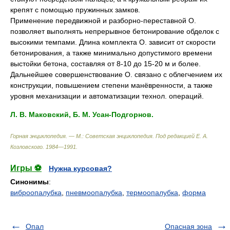
крепят c помощью пружинных замков.
Применение передвижной и разборно-переставной O.
позволяет выполнять непрерывное бетонирование обделок c
высокими темпами. Длина комплекта O. зависит от скорости
бетонирования, a также минимально допустимого времени
выстойки бетона, составляя от 8-10 до 15-20 м и более.
Дальнейшее совершенствование O. связано c облегчением их
конструкции, повышением степени манёвренности, a также
уровня механизации и автоматизации технол. операций.
Л. B. Маковский, Б. M. Усан-Подгорнов.
Горная энциклопедия. — М.: Советская энциклопедия
.
Под редакцией Е. А.
Козловского
.
1984—1991
.
Игры ⚽
Нужна курсовая?
Синонимы
:
виброопалубка
,
пневмоопалубка
,
термоопалубка
,
форма
Опал
Опасная зона