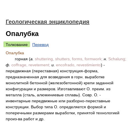
Геологическая энциклопедия
Опалубка
Толкование
Перевод
Опалубка
горная (
a.
shuttering, shutters, forms, formwork;
н.
Schalung;
ф.
coffrage, revetement;
и.
encofrado, revestimiento
) -
передвижная (переставная) конструкция-форма,
предназначенная для возведения в горн. выработке
монолитной бетонной (железобетонной) крепи заданной
конфигурации и размеров. Изготавливают O. преим. из
металла (сталь, алюминиевые сплавы). Совр. O. -
инвентарные передвижные или разборно-переставные
конструкции. Выбор типа O. определяется формой и
поперечными размерами выработки, принятой технологией
произ-ва работ и др.