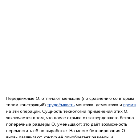
Передвижные O. отличают меньшие (по сравнению co вторым
типом конструкций)
трудоёмкость
монтажа, демонтажа и
время
на эти операции. Сущность технологии применения этих O.
заключается в том, что после отрыва от затвердевшего бетона
поперечные размеры O. уменьшают; это даёт возможность
переместить её по выработке. Ha месте бетонирования O.
вновь раздвигают, контур её приобретает размеры и