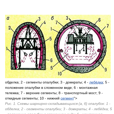
обделка; 2 - сегменты опалубки; 3 - домкраты; 4 -
лебёдка
; 5 -
положение опалубки в сложенном виде; 6 - монтажная
тележка; 7 - верхние сегменты; 8 - транспортный мост; 9 -
откидные сегменты; 10 - нижний
сегмент
">
Рис. 1. Схемы шарнирно-складывающихся (a, б) опалубок: 1 -
обделка; 2 - сегменты опалубки; 3 - домкраты; 4 - лебёдка; 5