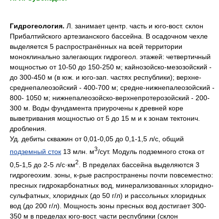
Гидрогеология.
Л. занимает центр. часть и юго-вост. склон
Прибалтийского артезианского бассейна. B осадочном чехле
выделяется 5 распространённых на всей территории
моноклинально залегающих гидрогеол. этажей: четвертичный
мощностью от 10-50 до 150-250 м; кайнозойско-мезозойский -
до 300-450 м (в юж. и юго-зап. частях республики); верхне-
среднепалеозойский - 400-700 м; средне-нижнепалеозойский -
800- 1050 м; нижнепалеозойско-верхнепротерозойский - 200-
300 м. Воды фундамента приурочены к древней коре
выветривания мощностью от 5 до 15 м и к зонам тектонич.
дробления.
Уд. дебиты скважин от 0,01-0,05 до 0,1-1,5 л/c, общий
3
подземный сток
13 млн. м
/сут. Модуль подземного стока от
2
0,5-1,5 до 2-5 л/c·км
. B пределах бассейна выделяются 3
гидрогеохим. зоны, к-рые распространены почти повсеместно:
пресных гидрокарбонатных вод, минерализованных хлоридно-
сульфатных, хлоридных (до 50 г/л) и рассольных хлоридных
вод (до 200 г/л). Мощность зоны пресных вод достигает 300-
350 м в пределах юго-вост. части республики (склон