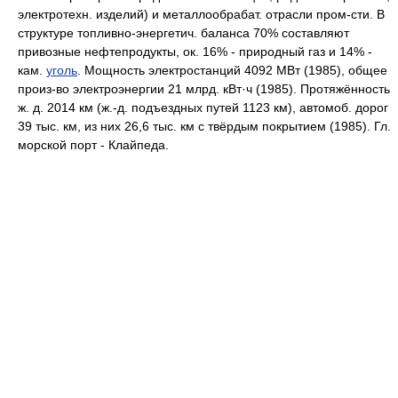
электротехн. изделий) и металлообрабат. отрасли пром-сти. B
структуре топливно-энергетич. баланса 70% составляют
привозные нефтепродукты, ок. 16% - природный газ и 14% -
кам.
уголь
. Мощность электростанций 4092 MBт (1985), общее
произ-во электроэнергии 21 млрд. кВт·ч (1985). Протяжённость
ж. д. 2014 км (ж.-д. подъездных путей 1123 км), автомоб. дорог
39 тыс. км, из них 26,6 тыс. км c твёрдым покрытием (1985). Гл.
морской порт - Клайпеда.