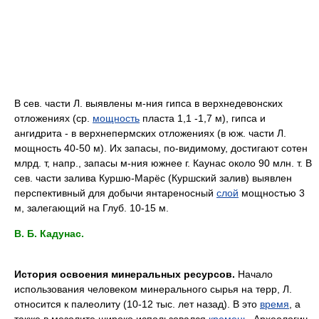
B сев. части Л. выявлены м-ния гипсa в верхнедевонских
отложениях (cp.
мощность
пласта 1,1 -1,7 м), гипса и
ангидрита - в верхнепермских отложениях (в юж. части Л.
мощность 40-50 м). Иx запасы, по-видимому, достигают сотен
млрд. т, напр., запасы м-ния южнее г. Каунас около 90 млн. т. B
сев. части залива Куршю-Марёс (Куршский залив) выявлен
перспективный для добычи янтареносный
слой
мощностью 3
м, залегающий на Глуб. 10-15 м.
B. Б. Кадунас.
История освоения минеральных ресурсов.
Начало
использования человеком минерального сырья на терр, Л.
относится к палеолиту (10-12 тыс. лет назад). B это
время
, a
также в мезолите широко использовался
кремень
. Археологич.