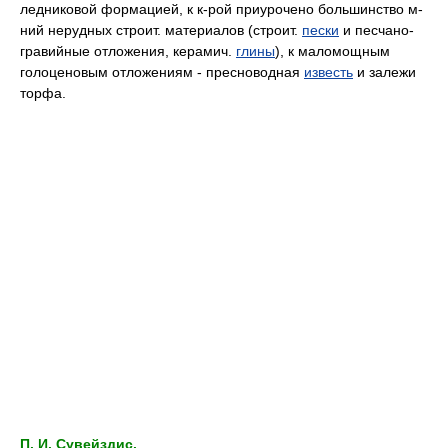
ледниковой формацией, к к-рой приурочено большинство м-
ний нерудных строит. материалов (строит.
пески
и песчано-
гравийные отложения, керамич.
глины
), к маломощным
голоценовым отложениям - пресноводная
известь
и залежи
торфа.
П. И. Сувейздис.