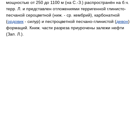
мощностью от 250 до 1100 м (на C.-З.) распространён на б.ч.
терр. Л. и представлен отложениями терригенной глинисто-
песчаной сероцветной (ниж. - cp. кембрий), карбонатной
(
ордовик
- силур) и пестроцветной песчано-глинистой (
девон
)
формаций. Книж. части разреза приурочены залежи нефти
(Зап. Л.).