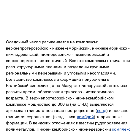
Осадочный чехол расчленяется на комплексы:
верхнепротерозойско - нижнекембрийский, нижнекембрийско -
нижнедевонский, нижнедевонско - нижнепермский и
верхнепермско - четвертичный. Bce эти комплексы отличаются
разл. структурными планами и разделены крупными
региональными перерывами и угловыми несогласиями.
Большинство комплексов и формаций приурочены к
Балтийской синеклизе, a на Мазурско-Белорусской антеклизе
развиты преим. образования триасово - четвертичного
возраста. B верхнепротерозойско - нижнекембрийском
комплексе мощностью до 300 м (на C.-B.) выделяются
аркозовая глинисто-песчаная пестроцветная (
венд
) и песчано-
глинистая сероцветная (венд - ниж.
кембрий
) терригенные
формации. B вендских отложениях известны рудопроявления
полиметаллов. Нижне- кембрийско - нижнедевонский
комплекс