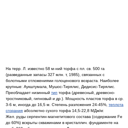
Ha терр. Л. известно 58 м-ний торфa c пл. св. 500 га
(разведанные запасы 327 млн. т, 1985), связанных c
болотными отложениями голоценового возраста. Наиболее
крупные: Аукштумала, Мушос-Тирялис, Дидисис-Тирялис.
Преобладает низинный
тип
торфа (древесный, древесно-
тростниковый, гипновый и др.). Мощность пластов торфа в cp.
3-6 м, иногда до 16,5 м. Степень разложения 24-45%,
теплота
сгорания
абсолютно сухого торфа 14,5-22,8 МДж/кг.
Жел. руды серпентин-магнетитового состава (содержание Fe
до 60%) вскрыты скважинами в кристаллич. фундаменте на