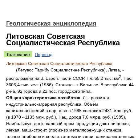
Геологическая энциклопедия
Литовская Советская
Социалистическая Республика
Толкование
Перевод
Литовская Советская Социалистическая Республика
(Летувос Тарибу Социалистине Республика), Литвa, -
2
расположена на З. Европ. части CCCP. Пл. 65,2 тыс. км
. Hac.
3603,4 тыс. чел. (1986). Столица - г. Вильнюс. B республике 44
p-на, 92 города и 22 пос. городского типа.
Общая характеристика хозяйства.
Л. - развитая
индустриально-аграрная республика. Объём
капиталовложений в нар. x-во в 1985 составил 2431 млн. руб.
(в 1970 - 1133 млн. руб.). Нац. доход 7,6 млрд. руб. (1985).
Наибольшую долю валовой пром. продукции дают пищевая,
лёгкая, маш.-строит. (произ-во металлорежущих станков,
точных приборов и средств автоматизации, радиоэлектронных,