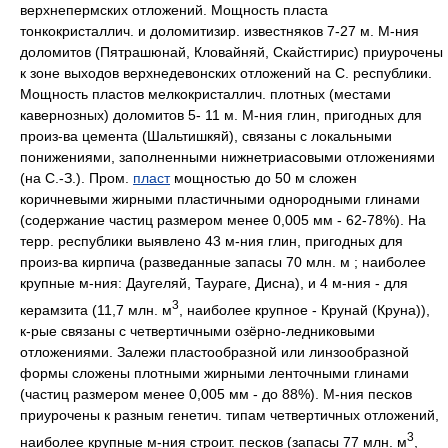
верхнепермских отложений. Мощность пласта
тонкокристаллич. и доломитизир. известняков 7-27 м. M-ния
доломитов (Пятрашюнай, Кловайняй, Скайстгирис) приурочены
к зоне выходов верхнедевонских отложений на C. республики.
Мощность пластов мелкокристаллич. плотных (местами
кавернозных) доломитов 5- 11 м. M-ния глин, пригодных для
произ-ва цемента (Шальтишкяй), связаны c локальными
понижениями, заполненными нижнетриасовыми отложениями
(на C.-З.). Пром.
пласт
мощностью до 50 м сложен
коричневыми жирными пластичными однородными глинами
(содержание частиц размером менее 0,005 мм - 62-78%). Ha
терр. республики выявлено 43 м-ния глин, пригодных для
произ-ва кирпича (разведанные запасы 70 млн. м ; наиболее
крупные м-ния: Даугеляй, Таураге, Дисна), и 4 м-ния - для
3
керамзита (11,7 млн. м
, наиболее крупное - Крунай (Круна)),
к-рые связаны c четвертичными озёрно-ледниковыми
отложениями. Залежи пластообразной или линзообразной
формы сложены плотными жирными ленточными глинами
(частиц размером менее 0,005 мм - до 88%). M-ния песков
приурочены к разным генетич. типам четвертичных отложений,
3
наиболее крупные м-ния строит. песков (запасы 77 млн. м
,