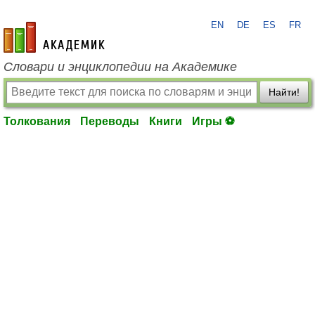
EN
DE
ES
FR
academic.ru
Словари и энциклопедии на Академике
Найти!
Толкования
Переводы
Книги
Игры ⚽