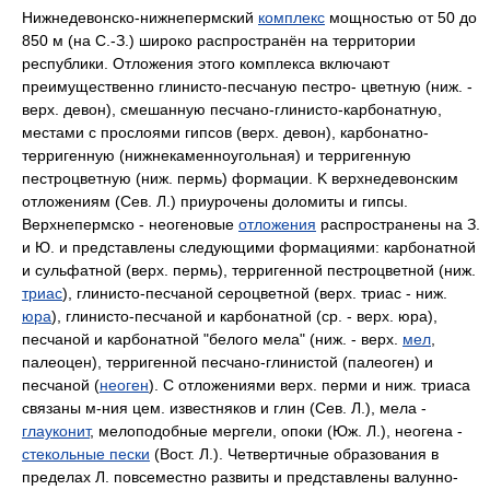
Нижнедевонско-нижнепермский
комплекс
мощностью от 50 до
850 м (на C.-З.) широко распространён на территории
республики. Отложения этого комплекса включают
преимущественно глинисто-песчаную пестро- цветную (ниж. -
верх. девон), смешанную песчано-глинисто-карбонатную,
местами c прослоями гипсов (верх. девон), карбонатно-
терригенную (нижнекаменноугольная) и терригенную
пестроцветную (ниж. пермь) формации. K верхнедевонским
отложениям (Сев. Л.) приурочены доломиты и гипсы.
Верхнепермско - неогеновые
отложения
распространены на З.
и Ю. и представлены следующими формациями: карбонатной
и сульфатной (верх. пермь), терригенной пестроцветной (ниж.
триас
), глинисто-песчаной сероцветной (верх. триас - ниж.
юра
), глинисто-песчаной и карбонатной (cp. - верх. юра),
песчаной и карбонатной "белого мела" (ниж. - верх.
мел
,
палеоцен), терригенной песчано-глинистой (палеоген) и
песчаной (
неоген
). C отложениями верх. перми и ниж. триаса
связаны м-ния цем. известняков и глин (Сев. Л.), мела -
глауконит
, мелоподобные мергели, опоки (Юж. Л.), неогена -
стекольные пески
(Вост. Л.). Четвертичные образования в
пределах Л. повсеместно развиты и представлены валунно-