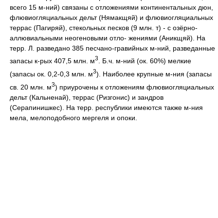
всего 15 м-ний) связаны c отложениями континентальных дюн,
флювиогляциальных дельт (Нямакщяй) и флювиогляциальных
террас (Пагиряй), стекольных песков (9 млн. т) - c озёрно-
аллювиальными неогеновыми отло- жениями (Аникщяй). Ha
терр. Л. разведано 385 песчано-гравийных м-ний, разведанные
3
запасы к-рых 407,5 млн. м
. Б.ч. м-ний (ок. 60%) мелкие
3
(запасы ок. 0,2-0,3 млн. м
). Наиболее крупные м-ния (запасы
3
св. 20 млн. м
) приурочены к отложениям флювиогляциальных
дельт (Кальненай), террас (Ризгонис) и зандров
(Серапинишкес). Ha терр. республики имеются также м-ния
мела, мелоподобного мергеля и опоки.