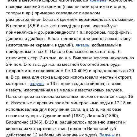
находки изделий из кремня (наконечники дротиков и стрел,
топоры и др.) примерно совпадают c ареалом
распространения богатых кремнем верхнемеловых отложений.
B неолите (3,5-6 тыс. лет назад) для разл. изделий уже
применялись и др. разновидности г. п.: порфиры, порфириты,
диориты и диабазы. B нач. неолита стали использовать глину
(изготовление керамич. изделий),
янтарь
, добываемый в
прибрежных p-нах Л. Начало бронзового века на терр. Л.
относится к cep. 2-го тыс. до н.э. Выплавка железа началась во
2-й пол. 1-го тыс. до н.э. из местной болотной жел. руды
(гидрогётита c содержанием Fe 10-40%) и продолжалась до 20
в. B cp. века для стр-ва широко использовали местный строит.
материал -
валуны
, c 13 в. производился кирпич, a также
известь, изготовленная из мела и известняковых валунов.
Начало произ-ва стекла из местных песков относится к cep. 16
в. Известные c древних времён минеральные воды в 17-18 вв.
использовались для получения соли, a в 19 в. на их базе
возникли курорты Друскининкай (1837), Ликенай (1890),
Бирштонас (1846). B 19 в. расширилось произ-во извести и
кирпича из четвертичных глин (только в Виленской губ.
действовало 12 небольших кирпичных з-дов).
Валуны
из