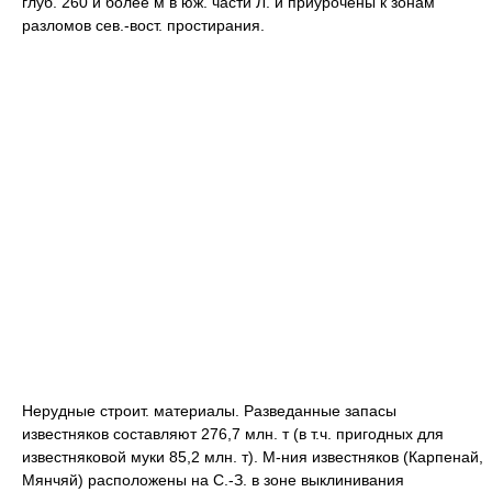
глуб. 260 и более м в юж. части Л. и приурочены к зонам
разломов сев.-вост. простирания.
Нерудные строит. материалы. Разведанные запасы
известняков составляют 276,7 млн. т (в т.ч. пригодных для
известняковой муки 85,2 млн. т). M-ния известняков (Карпенай,
Мянчяй) расположены на C.-З. в зоне выклинивания