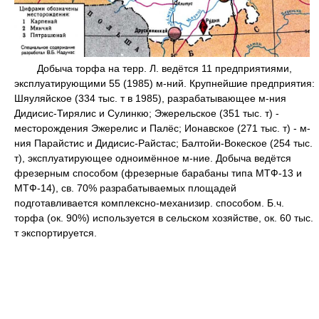
Добыча торфa на терр. Л. ведётся 11 предприятиями,
эксплуатирующими 55 (1985) м-ний. Крупнейшие предприятия:
Шяуляйское (334 тыс. т в 1985), разрабатывающее м-ния
Дидисис-Тирялис и Сулинкю; Эжерельское (351 тыс. т) -
месторождения Эжерелис и Палёс; Ионавское (271 тыс. т) - м-
ния Парайстис и Дидисис-Райстас; Балтойи-Вокеское (254 тыс.
т), эксплуатирующее одноимённое м-ние. Добыча ведётся
фрезерным способом (фрезерные барабаны типа МТФ-13 и
МТФ-14), св. 70% разрабатываемых площадей
подготавливается комплексно-механизир. способом. Б.ч.
торфа (ок. 90%) используется в сельском хозяйстве, ок. 60 тыс.
т экспортируется.