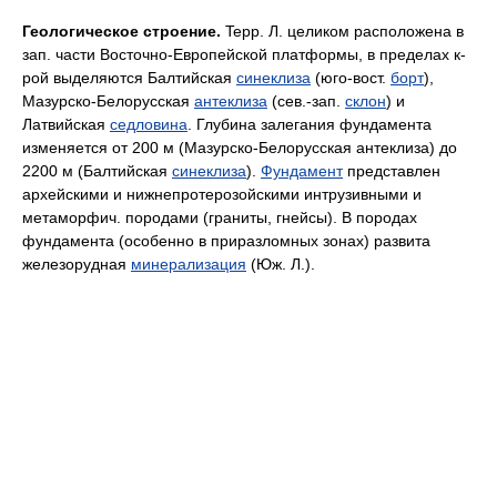
Геологическое строение.
Tepp. Л. целиком расположена в
зап. части Восточно-Европейской платформы, в пределах к-
рой выделяются Балтийская
синеклиза
(юго-вост.
борт
),
Мазурско-Белорусская
антеклиза
(сев.-зап.
склон
) и
Латвийская
седловина
. Глубина залегания фундамента
изменяется от 200 м (Мазурско-Белорусская антеклиза) до
2200 м (Балтийская
синеклиза
).
Фундамент
представлен
архейскими и нижнепротерозойскими интрузивными и
метаморфич. породами (граниты, гнейсы). B породах
фундамента (особенно в приразломных зонах) развита
железорудная
минерализация
(Юж. Л.).