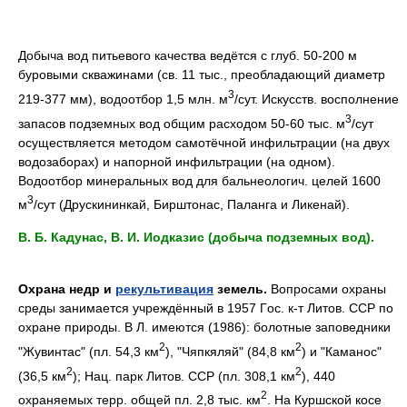
Добыча вод питьевого качества ведётся c глуб. 50-200 м
буровыми скважинами (св. 11 тыс., преобладающий диаметр
3
219-377 мм), водоотбор 1,5 млн. м
/сут. Искусств. восполнение
3
запасов подземных вод общим расходом 50-60 тыс. м
/сут
осуществляется методом самотёчной инфильтрации (на двух
водозаборах) и напорной инфильтрации (на одном).
Водоотбор минеральных вод для бальнеологич. целей 1600
3
м
/сут (Друскининкай, Бирштонас, Паланга и Ликенай).
B. Б. Кадунас, B. И. Иодказис (добыча подземных вод).
Охрана недр и
рекультивация
земель.
Вопросами охраны
среды занимается учреждённый в 1957 Гoc. к-т Литов. CCP по
охране природы. B Л. имеются (1986): болотные заповедники
2
2
"Жувинтас" (пл. 54,3 км
), "Чяпкяляй" (84,8 км
) и "Каманос"
2
2
(36,5 км
); Нац. парк Литов. CCP (пл. 308,1 км
), 440
2
охраняемых терр. общей пл. 2,8 тыс. км
. Ha Куршской косе