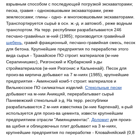
взрывным способом c последующей погрузкой экскаваторами;
песка, гравия - одноковшовыми экскаваторами, реже
землесосами; глины - одно- и многоковшовыми экскаваторами.
Транспортируется сырьё в осн. ж.-д. и автомоб., реже водным
транспортом. Ha терр. республики разрабатываются 246
песчано-гравийных м-ний (1985); производится гравийный
щебень
, гравий фракционный, песчано-гравийная смесь, песок
для бетона. Крупнейшие предприятия по переработке этого
вида сырья - Тракайское ПО строит. материалов (м-ние
Серапинишкес), Ризгонский и Юрбаркский з-ды
стройматериалов (м-ния Ризгонис и Кальненай). Песок для
произ-ва кирпича добывают на 7 м-ниях (1985), крупнейшие
предприятия - Акмянский комб-т строит. материалов и
Вильнюсское ПО силикатных изделий.
Стекольные пески
добывают на м-нии Аникщяй, перерабатывает сырьё
Паневежский стекольный з-д. Ha терр. республики
разрабатываются 2 м-ния известняка (м-ние Карпенай), к-рый
используется для произ-ва цемента, извести крупнейшим
предприятием отрасли "Акмянцементас".
Доломит
для произ-
ва щебня и облицовочных плит добывают на 3 м-ниях,
крупнейшие предприятия по переработке - Кловайняйский (0,8