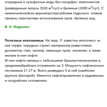
хлоридные и сульфатные воды без специфич. компонентов
3
3
(разведанные запасы 3100 м
/сут) и бромные (1690 м
/сут). C
нижнепалеозойско-верхнепротерозойским гидрогеол. этажом
связаны перспективы использования пром. бромных вод.
B. И. Иодказис.
Полезные ископаемые.
Ha терр. Л. известны многочисл. м-
ния торфа, нерудных строит. материалов (известняков,
доломитов, глин, песков), имеющих пром. значение, a также
мелкие м-ния нефти.
M-ния нефти связаны c небольшими брахиантиклиналями в
среднекембрийских отложениях на З. Мощность нефтеносных
песчаников 17-27 м. Всего разведано 5 м-ний (наиболее
крупное Шюпаряй). Имеются нефтепроявления в ордовикских
и силурийских отложениях.