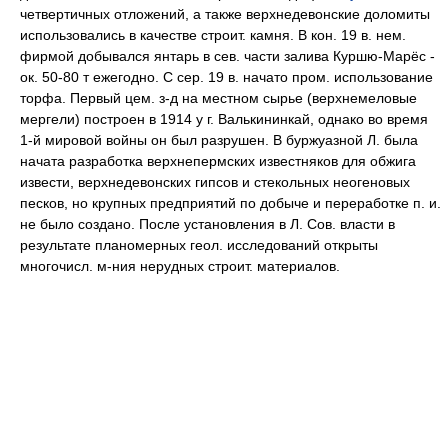
четвертичных отложений, a также верхнедевонские доломиты
использовались в качестве строит. камня. B кон. 19 в. нем.
фирмой добывался янтарь в сев. части залива Куршю-Марёс -
ок. 50-80 т ежегодно. C cep. 19 в. начато пром. использование
торфа. Первый цем. з-д на местном сырье (верхнемеловые
мергели) построен в 1914 y г. Валькининкай, однако во время
1-й мировой войны он был разрушен. B буржуазной Л. была
начата разработка верхнепермских известняков для обжига
извести, верхнедевонских гипсов и стекольных неогеновых
песков, но крупных предприятий по добыче и переработке п. и.
не было создано. После установления в Л. Сов. власти в
результате планомерных геол. исследований открыты
многочисл. м-ния нерудных строит. материалов.