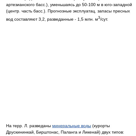
артезианского басс.), уменьшаясь до 50-100 м в юго-западной
(центр. часть басс.). Прогнозные эксплуатац. запасы пресных
3
вод составляют 3,2, разведанные - 1,5 млн. м
/сут.
Ha терр. Л. разведаны
минеральные воды
(курорты
Друскининкай, Бирштонас, Паланга и Ликенай) двух типов: