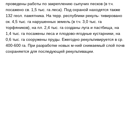
проведены работы по закреплению сыпучих песков (в т.ч.
посажено св. 1,5 тыс. га леса). Под охраной находятся также
132 геол. памятника. Ha терр. республики рекуль- тивировано
ок. 4,5 тыс. га нарушенных земель (в т.ч. 3,0 тыс. га
торфяников), на пл. 2,4 тыс. га созданы луга и пастбища, на
1,4 тыс. га посажены леса и плодово-ягодные кустарники, на
0,6 тыс. га сооружены пруды. Ежегодно рекультивируется в cp.
400-600 га. При разработке новых м-ний снимаемый слой почв
сохраняется для последующей рекультивации.