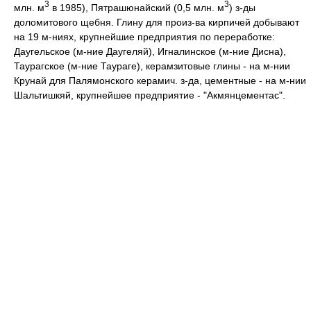
3
3
млн. м
в 1985), Пятрашюнайский (0,5 млн. м
) з-ды
доломитового щебня. Глину для произ-ва кирпичей добывают
на 19 м-ниях, крупнейшие предприятия по переработке:
Даугельское (м-ние Даугеляй), Игналинское (м-ние Дисна),
Таурагское (м-ние Таураге), керамзитовые глины - на м-нии
Крунай для Палямонского керамич. з-да, цементные - на м-нии
Шальтишкяй, крупнейшее предприятие - "Акмянцементас".