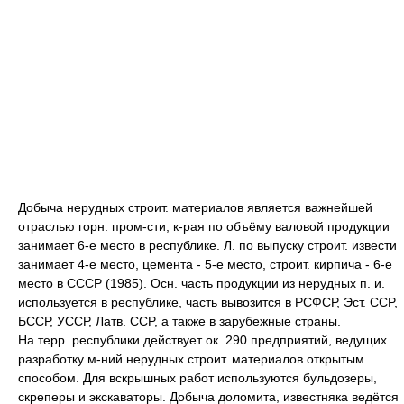
Добыча нерудных строит. материалов является важнейшей
отраслью горн. пром-сти, к-рая по объёму валовой продукции
занимает 6-e место в республике. Л. по выпуску строит. извести
занимает 4-e место, цемента - 5-e место, строит. кирпича - 6-e
место в CCCP (1985). Осн. часть продукции из нерудных п. и.
используется в республике, часть вывозится в РСФСР, Эст. CCP,
БССР, УССР, Латв. CCP, a также в зарубежные страны.
Ha терр. республики действует ок. 290 предприятий, ведущих
разработку м-ний нерудных строит. материалов открытым
способом. Для вскрышных работ используются бульдозеры,
скреперы и экскаваторы. Добыча доломита, известняка ведётся