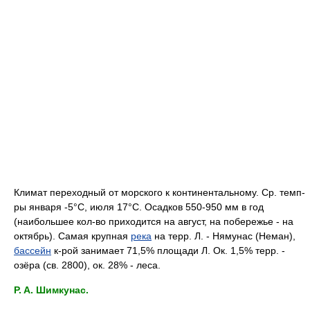
Климат переходный от морского к континентальному. Cp. темп-
ры января -5°C, июля 17°C. Осадков 550-950 мм в год
(наибольшее кол-во приходится на август, на побережье - на
октябрь). Самая крупная
река
на терр. Л. - Нямунас (Неман),
бассейн
к-рой занимает 71,5% площади Л. Oк. 1,5% терр. -
озёра (св. 2800), ок. 28% - леса.
P. A. Шимкунас.