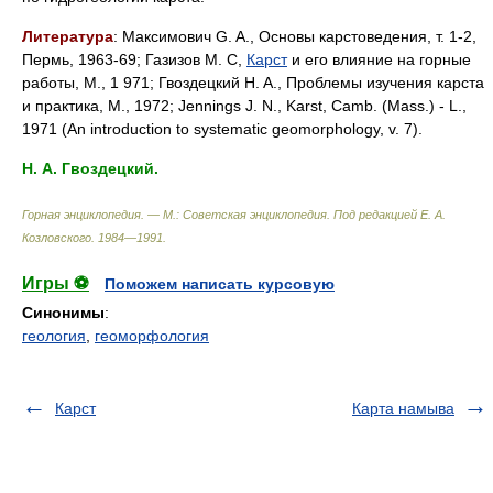
Литература
: Максимович G. A., Основы карстоведения, т. 1-2,
Пермь, 1963-69; Газизов М. С,
Карст
и его влияние на горные
работы, М., 1 971; Гвоздецкий H. A., Проблемы изучения карста
и практика, М., 1972; Jennings J. N., Karst, Camb. (Mass.) - L.,
1971 (An introduction to systematic geomorphology, v. 7).
Н. А. Гвоздецкий.
Горная энциклопедия. — М.: Советская энциклопедия
.
Под редакцией Е. А.
Козловского
.
1984—1991
.
Игры ⚽
Поможем написать курсовую
Синонимы
:
геология
,
геоморфология
Карст
Карта намыва