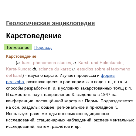
Геологическая энциклопедия
Карстоведение
Толкование
Перевод
Карстоведение
(
a.
karst-phenomena studies;
н.
Karst- und Holenkunde,
Karst-Kunde;
ф.
science du karst;
и.
estudios sobre el fenхmeno
del karst
) - наука о карсте. Изучает процессы и
формы
рельефа
, развивающиеся в растворимых в воде г. п., в т.ч. и
способы разработки п. и. в условиях закарстованных толщ г. п.
В самостоят. науч. направление К. выделено в 1947 на
конференции, посвящённой карсту в г. Пермь. Подразделяется
на осн. разделы: общее, региональное и прикладное К.
Использует разл. методы полевых экспедиционных
исследований, стационарных наблюдений, экспериментальных
исследований, матем. расчётов и др.