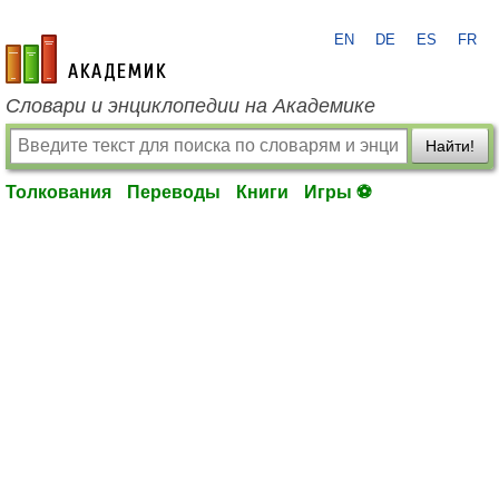
EN
DE
ES
FR
academic.ru
Словари и энциклопедии на Академике
Найти!
Толкования
Переводы
Книги
Игры ⚽