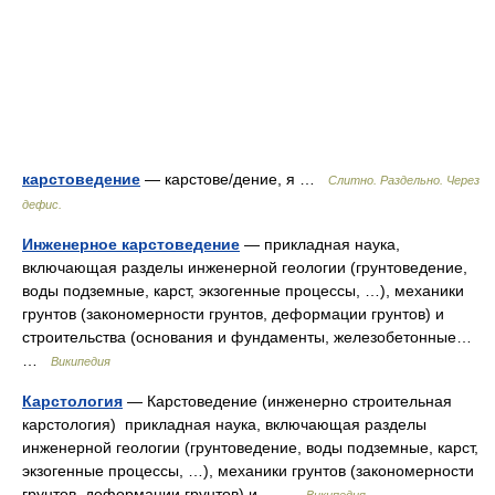
карстоведение
— карстове/дение, я …
Слитно. Раздельно. Через
дефис.
Инженерное карстоведение
— прикладная наука,
включающая разделы инженерной геологии (грунтоведение,
воды подземные, карст, экзогенные процессы, …), механики
грунтов (закономерности грунтов, деформации грунтов) и
строительства (основания и фундаменты, железобетонные…
…
Википедия
Карстология
— Карстоведение (инженерно строительная
карстология) прикладная наука, включающая разделы
инженерной геологии (грунтоведение, воды подземные, карст,
экзогенные процессы, …), механики грунтов (закономерности
грунтов, деформации грунтов) и… …