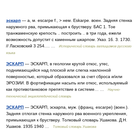
эскарп
— а, м. escarpe f., > нем. Eskarpe. воен. Задняя стенка
наружного рва, примыкающая к брустверу. БАС 1. Тое
транжаменскую крепость .. построить .. в три года, ежели
возможность допустит с каменным шкарпом. Указ. 16. 3. 1730.
// Ласковский 3 254.… …
Исторический словарь галлицизмов русского
языка
ЭСКАРП
— ЭСКАРП, в геологии крутой откос, утес,
поднимающийся над плоской или слегка наклонной
поверхностью, который образовался за счет сброса и/или
ЭРОЗИИ. В фортификации насыпь или откос, используемый
как противотанковое препятствие в системе… …
Научно-
технический энциклопедический словарь
ЭСКАРП
— ЭСКАРП, эскарпа, муж. (франц. escarpe) (воен.).
Задняя отлогая стенка наружного рва военного укрепления,
примыкающая к брустверу. Толковый словарь Ушакова. Д.Н.
Ушаков. 1935 1940 …
Толковый словарь Ушакова