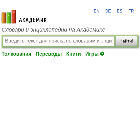
EN
DE
ES
FR
academic.ru
Словари и энциклопедии на Академике
Найти!
Толкования
Переводы
Книги
Игры ⚽