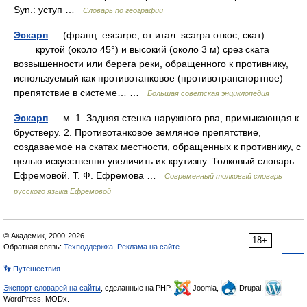
Syn.: уступ …
Словарь по географии
Эскарп
— (франц. escarpe, от итал. scarpa откос, скат)
крутой (около 45°) и высокий (около 3 м) срез ската
возвышенности или берега реки, обращенного к противнику,
используемый как противотанковое (противотранспортное)
препятствие в системе… …
Большая советская энциклопедия
Эскарп
— м. 1. Задняя стенка наружного рва, примыкающая к
брустверу. 2. Противотанковое земляное препятствие,
создаваемое на скатах местности, обращенных к противнику, с
целью искусственно увеличить их крутизну. Толковый словарь
Ефремовой. Т. Ф. Ефремова …
Современный толковый словарь
русского языка Ефремовой
© Академик, 2000-2026
18+
Обратная связь:
Техподдержка
,
Реклама на сайте
👣 Путешествия
Экспорт словарей на сайты
, сделанные на PHP,
Joomla,
Drupal,
WordPress, MODx.