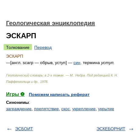
Геологическая энциклопедия
ЭСКАРП
Толкование
Перевод
ЭСКАРП
—[англ. scarp — обрыв, уступ] —
син
. термина
уступ.
Геологический словарь: в 2-х томах. — М.: Недра
.
Под редакцией К. Н.
Паффенгольца и др.
.
1978
.
Игры ⚽
Поможем написать реферат
Синонимы
:
заграждение
,
препятствие
,
скос
,
укрепление
,
укрытие
ЭСБОИТ
ЭСКЕБОРНИТ