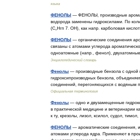
языка
ФЕНОЛЫ
— ФЕНОЛЫ, производные аромати
водорода заменены гидроксилами. По коли
(С„Нгп 7. ОН), как напр. карболовая кисло
ФЕНОЛЫ
— органические соединения аром
связаны с атомами углерода ароматическо
одноатомные (напр., фенол), двухатомны
Энциклопедический словарь
Фенолы
— производные бензола с одной 
гидроксипроизводных бензола, объединяе
соединений, перегоняющихся с водяным 
Официальная терминология
Фенолы
— одно и двузамещенные гидрок
в практической медицине и ветеринарии к
к ту, крезолы, лизол, ксилол, судол, тим
ФЕНОЛЫ
— ароматические соединения, и
атомами углерода ядра. Применяют в про