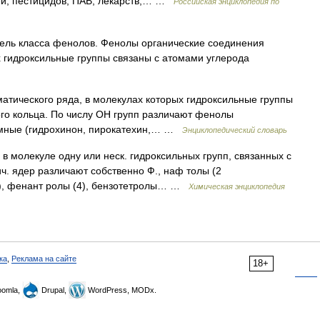
лей, пестицидов, ПАВ, лекарств,… …
Российская энциклопедия по
ль класса фенолов. Фенолы органические соединения
х гидроксильные группы связаны с атомами углерода
тического ряда, в молекулах которых гидроксильные группы
го кольца. По числу ОН групп различают фенолы
омные (гидрохинон, пирокатехин,… …
Энциклопедический словарь
в молекуле одну или неск. гидроксильных групп, связанных с
ч. ядер различают собственно Ф., наф толы (2
а), фенант ролы (4), бензотетролы… …
Химическая энциклопедия
ка
,
Реклама на сайте
18+
omla,
Drupal,
WordPress, MODx.