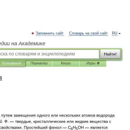
Запомнить сайт
Словарь на свой сайт
RU
едии на Академике
Найти!
Толкования
Переводы
Книги
Игры ⚽
я
путем
замещения
одного
или
нескольких
атомов
водорода
й
.
Ф
.
—
твердые
,
кристаллические
или
жидкие
вещества
с
свойствами
.
Простейший
фенол
—
С
Н
ОН
—
является
6
5