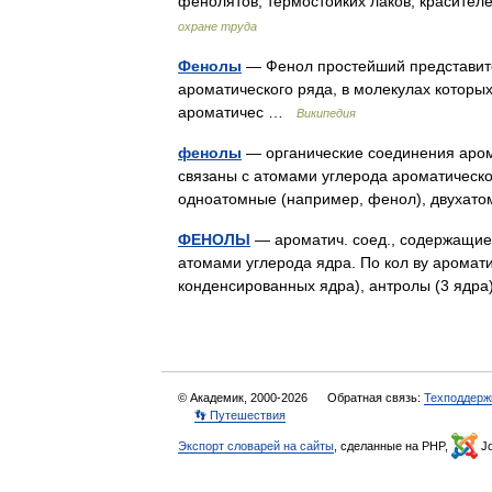
фенолятов, термостойких лаков, красите
охране труда
Фенолы
— Фенол простейший представите
ароматического ряда, в молекулах которы
ароматичес …
Википедия
фенолы
— органические соединения арома
связаны с атомами углерода ароматическо
одноатомные (например, фенол), двухат
ФЕНОЛЫ
— ароматич. соед., содержащие 
атомами углерода ядра. По кол ву аромати
конденсированных ядра), антролы (3 ядр
© Академик, 2000-2026
Обратная связь:
Техподдерж
👣 Путешествия
Экспорт словарей на сайты
, сделанные на PHP,
Jo