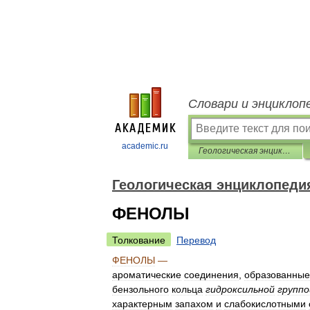
Словари и энциклоп
academic.ru
Геологическая энциклопедия
Геологическая энциклопеди
ФЕНОЛЫ
Толкование
Перевод
ФЕНОЛЫ
—
ароматические
соединения
,
образованные
бензольного
кольца
гидроксильной
группо
характерным
запахом
и
слабокислотными