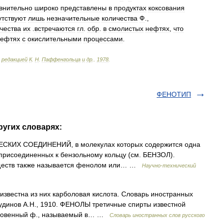
внительно
широко
представлены
в
продуктах
коксования
утствуют
лишь
незначительные
количества
Ф
.,
чества
их
.
встречаются
гл
.
обр
.
в
смолистых
нефтях
,
что
нефтях
с
окислительными
процессами
.
редакцией
К
.
Н
.
Паффенгольца
и
др
.
.
1978
.
ФЕНОТИП
ругих словарях:
КИХ СОЕДИНЕНИЙ, в молекулах которых содержится одна
 присоединенных к бензольному кольцу (см. БЕНЗОЛ).
еществ также называется фенолом или… …
Научно-технический
звестна из них карболовая кислота. Словарь иностранных
Чудинов А.Н., 1910. ФЕНОЛЫ третичные спирты известной
кновенный ф., называемый в… …
Словарь иностранных слов русского