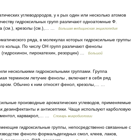
ческих углеводородов, у к рых один или несколько атомов
честву гидроксильных групп различают одноатомные Ф.
та (см.), крезолы (см.),… …
Большая медицинская энциклопедия
атического ряда, в молекулах которых гидроксильные группы
го кольца. По числу ОН групп различают фенолы
е (гидрохинон, пирокатехин, резорцин) …
Большой
или несколькими гидроксильными группами. Группа
мая термином летучие фенолы , включает в себя ряд
паром. Обычно к ним относят фенол, крезолы,… …
сильные производные ароматических углеводов, применяемые
ак дезинфектанты и антисептики. Чаще используют карболовую
ол, ментол, карвакрол,… …
Словарь микробиологии
меющие гидроксильные группы, непосредственно связанные с
изводстве феноло формальдегидных смол, клеев, лаков,