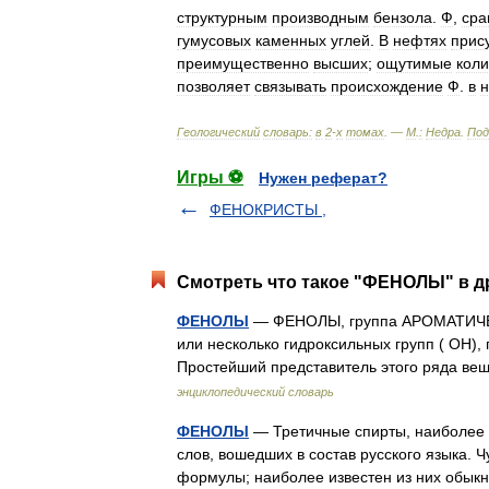
структурным
производным
бензола
.
Ф
,
сра
гумусовых
каменных
углей
.
В
нефтях
прис
преимущественно
высших
;
ощутимые
коли
позволяет
связывать
происхождение
Ф
.
в
Геологический
словарь:
в
2
-
х
томах
. —
М
.
:
Недра
.
Под
Игры ⚽
Нужен реферат?
ФЕНОКРИСТЫ ,
Смотреть что такое "ФЕНОЛЫ" в д
ФЕНОЛЫ
— ФЕНОЛЫ, группа АРОМАТИЧЕС
или несколько гидроксильных групп ( ОН),
Простейший представитель этого ряда в
энциклопедический словарь
ФЕНОЛЫ
— Третичные спирты, наиболее и
слов, вошедших в состав русского языка. 
формулы; наиболее известен из них обы