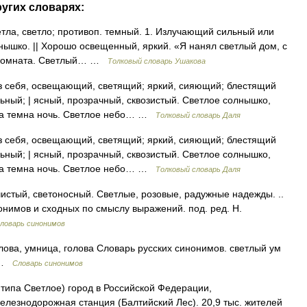
ругих словарях:
етла, светло; противоп. темный. 1. Излучающий сильный или
олнышко. || Хорошо освещенный, яркий. «Я нанял светлый дом, с
я комната. Светлый… …
Толковый словарь Ушакова
себя, освещающий, светящий; яркий, сияющий; блестящий
ьный; | ясный, прозрачный, сквозистый. Светлое солнышко,
 да темна ночь. Светлое небо… …
Толковый словарь Даля
себя, освещающий, светящий; яркий, сияющий; блестящий
ьный; | ясный, прозрачный, сквозистый. Светлое солнышко,
 да темна ночь. Светлое небо… …
Толковый словарь Даля
истый, светоносный. Светлые, розовые, радужные надежды. ..
нонимов и сходных по смыслу выражений. под. ред. Н.
ловарь синонимов
лова, умница, голова Словарь русских синонимов. светлый ум
• …
Словарь синонимов
 типа Светлое) город в Российской Федерации,
елезнодорожная станция (Балтийский Лес). 20,9 тыс. жителей