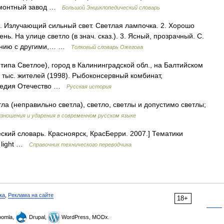
ремонтный завод …
Большой Энциклопедический словарь
1. Излучающий сильный свет. Светлая лампочка. 2. Хорошо
ь. На улице светло (в знач. сказ.). 3. Ясный, прозрачный. С.
внению с другими,… …
Толковый словарь Ожегова
типа Светлое), город в Калининградской обл., на Балтийском
3 тыс. жителей (1998). Рыбоконсервный комбинат,
опедия Отечество …
Русская история
тла (неправильно светла), светло, светлы и допустимо светлы;
зношения и ударения в современном русском языке
кий словарь. Красноярск, КрасБерри. 2007.] Тематики
 light …
Справочник технического переводчика
ка
,
Реклама на сайте
18+
omla,
Drupal,
WordPress, MODx.