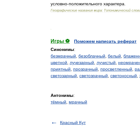
условно
-
положительного
характера
.
Географические
названия
мира:
Топонимический
слов
.
Игры ⚽
Поможем написать реферат
Синонимы
:
безмрачный
,
безоблачный
,
белый
,
блажен
цветной
,
лучезарный
,
лучистый
,
неомраче
приятный
,
прозрачный
,
просветленный
,
ра
светозарный
,
светозрачный
,
светоносный
,
Антонимы
:
тёмный
,
мрачный
Красный Кут