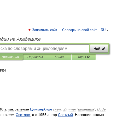
Запомнить сайт
Словарь на свой сайт
RU
едии на Академике
Найти!
Толкования
Переводы
Книги
Игры ⚽
дия
40
г
.
как
селение
Циммербуде
(
нем
.
Zimmer
'
комната
'
,
Bude
ан
в
пос
.
Светлое
,
а
с
1955
г
.
гор
Светлый
.
Название
-
штамп