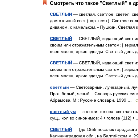
Смотреть что такое "Светлый" в д
СВЕТЛЫЙ
— светлая, светлое; светел, св
достаточный свет (нар. поэт.). Светлое с
диваном, с камельком.» Пушкин. Светла
СВЕТЛЫЙ
— СВЕТЛЫЙ, издающий свет из 
своим или отражательным светом; | зеркал
ясен масяц, яркие здезды. Светлый день
СВЕТЛЫЙ
— СВЕТЛЫЙ, издающий свет из 
своим или отражательным светом; | зеркал
ясен масяц, яркие здезды. Светлый день
светлый
— Светозарный, лучезарный, луч
Прот. белый, ясный... Словарь русских си
Абрамова, М.: Русские словари, 1999 …
С
светлый ум
— золотая голова, светлая го
сущ., кол во синонимов: 4 • голова (112) 
СВЕТЛЫЙ
— (до 1955 поселок городского
Калининградская обл., на Балтийском м. Ж