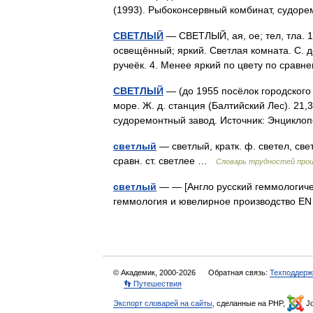
(1993). Рыбоконсервный комбинат, судо
СВЕТЛЫЙ
— СВЕТЛЫЙ, ая, ое; тел, тла. 
освещённый; яркий. Светлая комната. С. ден
ручеёк. 4. Менее яркий по цвету по сра
СВЕТЛЫЙ
— (до 1955 посёлок городского 
море. Ж. д. станция (Балтийский Лес). 21,
судоремонтный завод. Источник: Энцикл
светлый
— светлый, кратк. ф. светел, све
сравн. ст. светлее …
Словарь трудностей прои
светлый
— — [Англо русский геммологичес
геммология и ювелирное производство EN
© Академик, 2000-2026
Обратная связь:
Техподдерж
👣 Путешествия
Экспорт словарей на сайты
, сделанные на PHP,
Jo