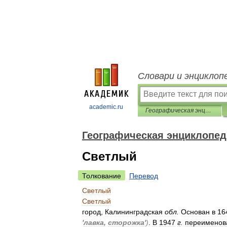
Словари и энциклоп
academic.ru
Географическая энциклопедия
Географическая энциклопе
Светлый
Толкование
Перевод
Светлый
Светлый
город
,
Калининградская
обл
.
Основан
в
16
'
лавка
,
сторожка
'
)
.
В
1947
г
.
переименов