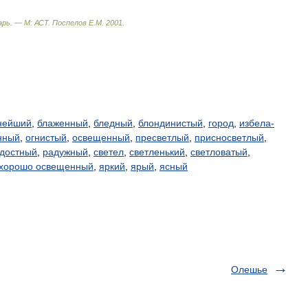
арь
. —
М:
АСТ
.
Поспелов
Е
.
М
.
2001
.
нейший
,
блаженный
,
бледный
,
блондинистый
,
город
,
избела-
нный
,
огнистый
,
освещенный
,
пресветлый
,
присносветлый
,
достный
,
радужный
,
светел
,
светленький
,
светловатый
,
хорошо освещенный
,
яркий
,
ярый
,
ясный
Олешье