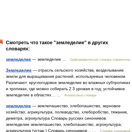
Смотреть что такое "земледелие" в других
словарях:
земледелие
— земледелие …
Орфографический словарь-справочник
Земледелие
— отрасль сельского хозяйства, возделывание
земли для выращивания растений, используемых человеком.
Различают: круглогодовое земледелие во влажных субтропиках
и тропиках, где можно собирать 2 3 урожая в год; устойчивое
земледелие в областях… …
Финансовый словарь
земледелие
— землепашество, хлебопашество, зерновое
хозяйство; агрикультура, полеводство, хлеборобство, тяжание,
деметра, агрокультура Словарь русских синонимов.
земледелие землепашество, хлебопашество, агрокультура;
агрикультура (устар.) Словарь синонимов… …
Словарь синонимов