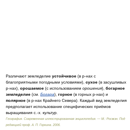
Различают земледелие
устойчивое
(в р-нах с
благоприятными погодными условиями),
сухое
(в засушливых
р-нах),
орошаемое
(с использованием
орошения
),
богарное
земледелие
(см.
Богара
),
горное
(в горных р-нах) и
полярное
(в р-нах Крайнего Севера). Каждый вид земледелия
предполагает использование специфических приёмов
выращивания с.-х. культур.
География. Современная иллюстрированная энциклопедия. — М.: Росмэн
.
Под
редакцией проф. А. П. Горкина
.
2006
.