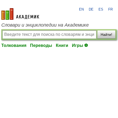
EN
DE
ES
FR
academic.ru
Словари и энциклопедии на Академике
Найти!
Толкования
Переводы
Книги
Игры ⚽