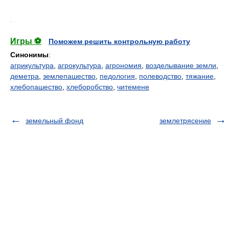
.
Игры ⚽
Поможем решить контрольную работу
Синонимы
:
агрикультура
,
агрокультура
,
агрономия
,
возделывание земли
,
деметра
,
землепашество
,
педология
,
полеводство
,
тяжание
,
хлебопашество
,
хлеборобство
,
читемене
земельный фонд
землетрясение